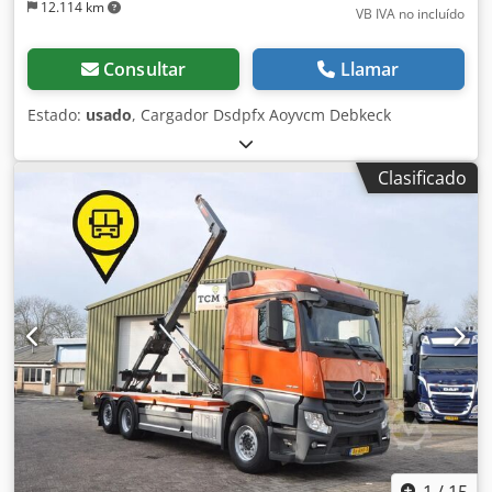
12.114 km
VB IVA no incluído
Consultar
Llamar
Estado:
usado
, Cargador Dsdpfx Aoyvcm Debkeck
Clasificado
1
/
15