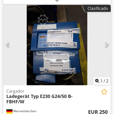
Grado de protección: IP 55 -Freno -Cantidad: 1 motor -
Clasificado
Precio: por unidad -Peso: 14,9 kg
1
/
2
Cargador
Ladegerät Typ E230 G24/50 B-
FBHF/W
EUR 250
Wermelskirchen