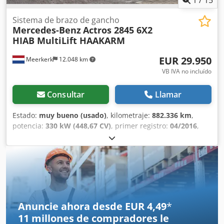
Sistema de brazo de gancho
Mercedes-Benz
Actros 2845 6X2
HIAB MultiLift HAAKARM
EUR 29.950
Meerkerk
12.048 km
VB IVA no incluído
Consultar
Llamar
Estado:
muy bueno (usado)
, kilometraje:
882.336 km
,
potencia:
330 kW (448,67 CV)
, primer registro:
04/2016
,
tipo de combustible:
diésel
, tamaño del neumático:
385/65
R 22.5
, configuración de ejes:
6x2
, distancia entre ejes:
6.250 mm
, combustible:
diésel
, color:
naranja
, cabina del
conductor:
cabina dormitorio
, tipo de engranaje:
automático
, clase de emisión:
Euro 6
, amortiguación:
acero-aire
, número de asientos:
2
, longitud total:
8.950
mm
, ancho total:
2.550 mm
, carga máxima por eje
Anuncie ahora desde EUR 4,49
*
permitida (eje 1):
9.000 kg
, carga máxima permitida por eje
11 millones de compradores
le
(eje 2):
11.500 kg
, carga de eje permitida (eje 3):
7.500 kg
,