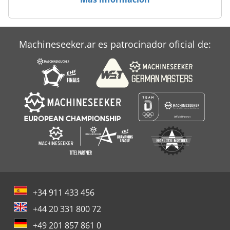
Perfil
Suprasetter 106
Machineseeker.ar es patrocinador oficial de:
Vsc
+34 911 433 456
+44 20 331 800 72
+49 201 857 861 0