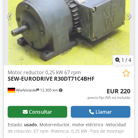
1
/
4
Motor reductor 0,25 kW 67 rpm
SEW-EURODRIVE
R30DT71C4BHF
EUR 220
Wiefelstede
12.305 km
precio fijo IVA no incluído
Consultar
Llamar
Estado:
usado
, Motorreductor, motor eléctrico -Velocidad
de rotación: 67 rpm -Potencia: 0,25 kW -Tipo de montaje:
B3 Dcsdpfx Asci N Hzobkek -Diámetro del eje: Ø 16 mm -