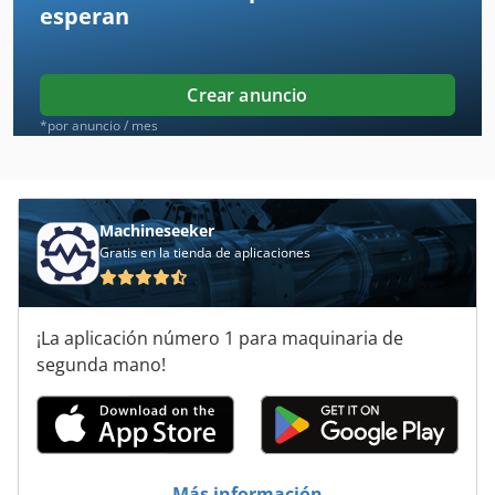
esperan
Daf
Daf Lf
Crear anuncio
Ddfao System
*por anuncio / mes
Dkm
Dmf 220
Machineseeker
Gratis en la tienda de aplicaciones
Dsk
Dws
¡La aplicación número 1 para maquinaria de
Gbh 10
segunda mano!
Gbh 10 Dc
Hbm 480
Hdg Euro
Más información