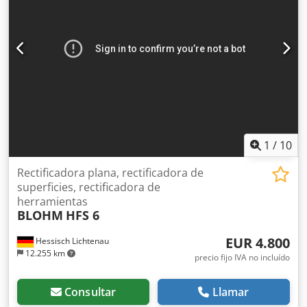
Djdpfxsxr Dzge Ad Rjck
1
/
10
Rectificadora plana, rectificadora de
superficies, rectificadora de
herramientas
BLOHM
HFS 6
EUR 4.800
Hessisch Lichtenau
12.255 km
precio fijo IVA no incluído
Consultar
Llamar