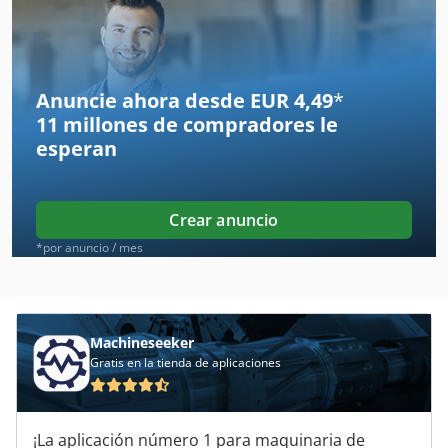
Enlazan A Máquina
Gama-Prensa
Knoll
Anuncie ahora desde EUR 4,49
*
11 millones de compradores
le
Knoll Kts
esperan
Knuth
Knuth Basic Plus
Crear anuncio
Knuth Kb 1400
*por anuncio / mes
Maquinas Combinadas
Mkm Cnc
Machineseeker
Gratis en la tienda de aplicaciones
Máquina Básica
Máquina Multiusos
¡La aplicación número 1 para maquinaria de