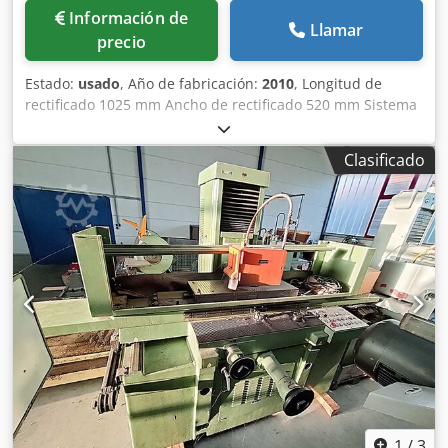
Información de
Llamar
precio
Estado:
usado
, Año de fabricación:
2010
, Longitud de
rectificado 1025 mm Ancho de rectificado 520 mm Sistema
de control SINUMERIK 840 D Portaherramientas HSK-A 63
Eje A ° Peso de la pieza de trabajo 30 kg Distancia entre
Clasificado
husillo de rectificado - mesa mín./máx. 473,5 - 1023,5
milímetros eje x 520 mm eje y 550 mm eje z 1000 mm
Dcsdpfx Adjvxwino Rjk Eje V 166 mm Avance del eje X 4 -
6.000 mm/min Avance del eje Y 4 - 4.000 mm/min Avance
eje Z 30 - 25.000 mm/min. Dimensiones de la mesa 1.400 x
874 mm Velocidad del husillo de rectificado continuamente
variable de 0 a 12.000 rpm Potencia de accionamiento del
motor de molienda 35,00 kW Diámetro mín./máx. de la
muela abrasiva. 100 / 300 Ancho de muela de rectificar 60
mm Requerimiento total de potencia 100,00 kW Peso
aproximado de la máquina. 11,00 toneladas Requisito de
espacio aprox. 8,60 x 7,25 x alto 3,80 m Rectificadora de
perfiles en diseño de 5 ejes, con SIEMENS SIN840D,
Cabezal divisor doble (eje BC-C), eje V (boquillas de
1
/
3