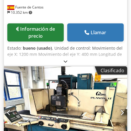
Fuente de Cantos
10.352 km
Información de
Llamar
precio
Estado:
bueno (usado)
, Unidad de control: Movimiento del
eje X: 1200 mm Movimiento del eje Y: 400 mm Longitud de
la mesa de trabajo: 1200 mm Ancho de la mesa de trabajo:
350 mm Dsdogq I Nmopfx Ad Rjck Conexión electrónica
Clasificado
principal: 380 V Requisito de potencia total: 24 kVA
Refrigeración interna: sí. Ancho: 4.500 mm Profundidad:
2000 mm Altura: 2200 mm Peso: 4.500 kilogramos