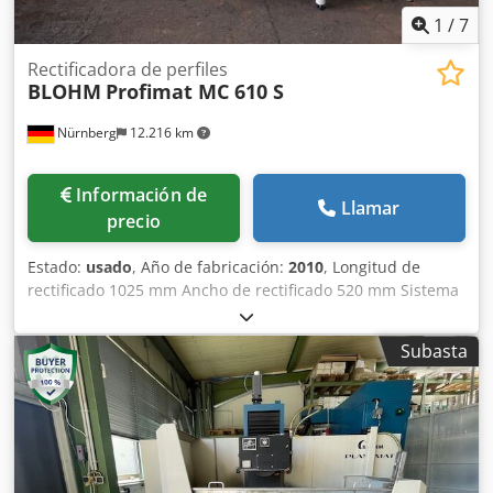
1
/
7
Rectificadora de perfiles
BLOHM
Profimat MC 610 S
Nürnberg
12.216 km
Información de
Llamar
precio
Estado:
usado
, Año de fabricación:
2010
, Longitud de
rectificado 1025 mm Ancho de rectificado 520 mm Sistema
de control SINUMERIK 840 D Portaherramientas HSK-A 63
Eje A ° Peso de la pieza de trabajo 30 kg Distancia entre
Subasta
husillo de rectificado - mesa mín./máx. 473,5 - 1023,5
milímetros eje x 520 mm eje y 550 mm eje z 1000 mm Eje V
166 mm Avance del eje X 4 - 6.000 mm/min Avance del eje
Y 4 - 4.000 mm/min Avance eje Z 30 - 25.000 mm/min.
Dimensiones de la mesa 1.400 x 874 mm Velocidad del
husillo de rectificado continuamente variable de 0 a 12.000