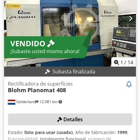
2.960 mm
, espacio necesario anchura:
3.200 mm
,
Rectificadora plana de segunda mano Dodpfx Adjy Ry Dqe
Rsck Estado muy cuidado
VENDIDO
¡Subaste usted mismo ahora!
1
/
14
Subasta finalizada
Rectificadora de superficies
Blohm
Planomat 408
Gelderland
12.081 km
Detalles
Estado:
listo para usar (usado)
, Año de fabricación:
1999
,
Funcionalidad:
totalmente funcional
, número de