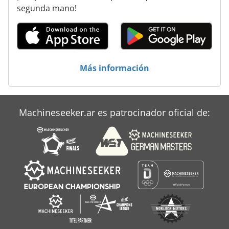
Plegadora
segunda mano!
Plegadoras
Prensa Excéntrica
Prensa Mecanica
Más información
Prensas Plegadoras
Preset
Machineseeker.ar es patrocinador oficial de:
Simplex