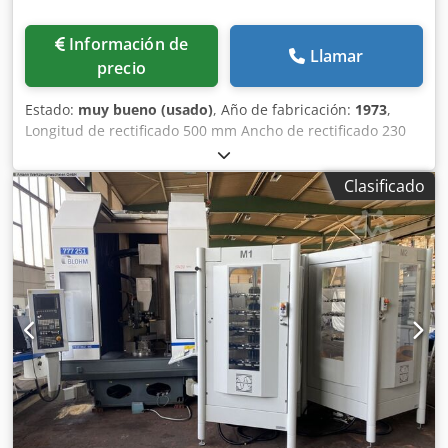
Información de
Llamar
precio
Estado:
muy bueno (usado)
, Año de fabricación:
1973
,
Longitud de rectificado 500 mm Ancho de rectificado 230
mm Tamaño de la mesa 760 x 200 mm Entrega automática
Djdpjwn Tdxofx Ad Reck placa magnética sistema de
Clasificado
filtrado