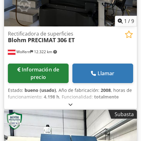
1
/
9
Rectificadora de superficies
Blohm
PRECIMAT 306 ET
Wolfern
12.322 km
Información de
Llamar
precio
Estado:
bueno (usado)
, Año de fabricación:
2008
, horas de
funcionamiento:
4.198 h
, Funcionalidad:
totalmente
funcional
, número de máquina/vehículo:
5070-0016
,
longitud de rectificado:
600 mm
, ancho de lijado:
300 mm
,
Subasta
diámetro de disco rectificador:
300 mm
, distancia de la
mesa al centro del husillo:
575 mm
, ancho de disco
rectificador:
50 mm
, peso total:
3.000 kg
, espacio
necesario altura:
2.300 mm
, espacio necesario longitud: