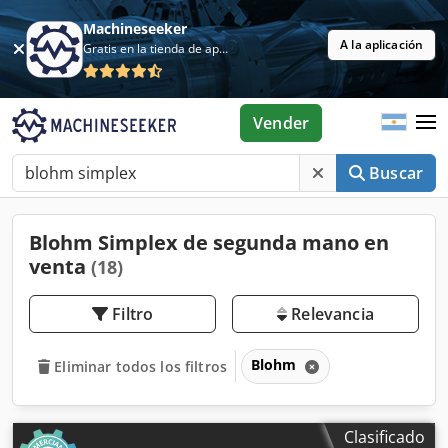
Machineseeker
A la aplicación
Gratis en la tienda de aplicaciones
Vender
Buscar
Blohm Simplex de segunda mano en
venta
(18)
Filtro
Relevancia
Blohm
Eliminar todos los filtros
Clasificado