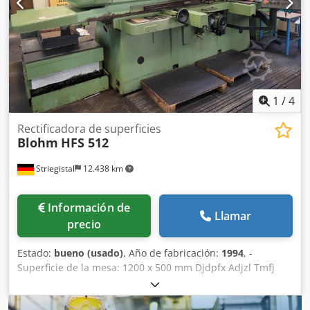
1
/
4
Rectificadora de superficies
Blohm
HFS 512
Striegistal
12.438 km
Información de
Llamar
precio
Estado:
bueno (usado)
, Año de fabricación:
1994
, -
Superficie de la mesa: 1200 x 500 mm Djdpfx Adjzl Tmfj
Rock - Longitud máxima de lijado: 1200 mm - Anchura
máxima de lijado: 500 mm