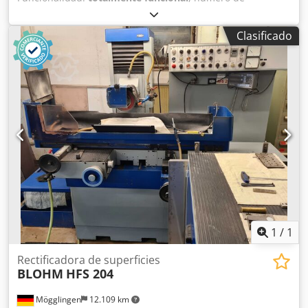
máquina/vehículo:
14556
, diámetro de disco rectificador:
400 mm
, recorrido eje X:
900 mm
, recorrido del eje Y:
550
Clasificado
mm
, recorrido del eje Z:
360 mm
, velocidad del husillo de
rectificado:
3.400 rpm
, DETALLES TÉCNICOS Recorrido eje
X: 900 mm Recorrido eje Y: 550 mm Recorrido eje Z: 360
mm Dedpfx Aoyuamxsd Rock Ancho de la mesa: 790 mm
Profundidad de la mesa: 380 mm Diámetro máx. de la
muela: 400 mm Velocidad máx. del husillo: 3.400 rpm
EQUIPAMIENTO Marcado CE Documentación
1
/
1
Rectificadora de superficies
BLOHM
HFS 204
Mögglingen
12.109 km