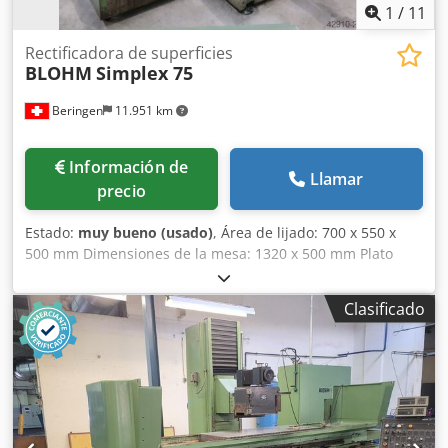
1
/
11
Rectificadora de superficies
BLOHM
Simplex 75
Beringen
11.951 km
Información de
Llamar
precio
Estado:
muy bueno (usado)
, Área de lijado: 700 x 550 x
500 mm Dimensiones de la mesa: 1320 x 500 mm Plato
magnético: 700 x 500 mm Dimensiones del disco de lijado:
diámetro x anchura x orificio: 400 x 80 x 127 mm Velocidad
Clasificado
de rotación del disco de lijado: 1400 / 2800 rpm Diversos
accesorios MARCELS MASCHINEN AG Dcodpezhl Rnjfx Ad
Rok