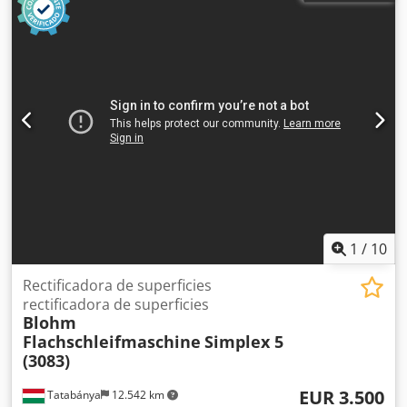
1
/
10
Rectificadora de superficies
rectificadora de superficies
Blohm
Flachschleifmaschine
Simplex 5
(3083)
EUR 3.500
Tatabánya
12.542 km