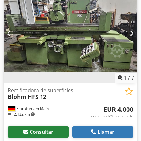
1030/870/H1510 mm -Peso total: 403 kg
1
/
7
Rectificadora de superficies
Blohm
HFS 12
EUR 4.000
Frankfurt am Main
12.122 km
precio fijo IVA no incluído
Consultar
Llamar