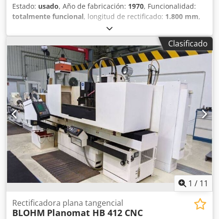
Estado:
usado
, Año de fabricación:
1970
, Funcionalidad:
totalmente funcional
, longitud de rectificado:
1.800 mm
,
ancho de lijado:
400 mm
, longitud de la mesa:
1.350 mm
,
ancho de la mesa:
350 mm
, ¡¡¡VENTA EN LOCALIZACIÓN D-
Clasificado
74219 MÖCKMÜHL Rectificadora plana BLOHM HFS 12 Año
de fabricación: 1970 Longitud de rectificado: 1800 mm
Dcedpfxozamf Ej Ad Rsk Ancho de rectificado: 400 mm
Tamaño del plato magnético: 1.350x350 mm Accesorios:
Sistema de refrigeración (KSS-ANLAGE) Diversas muelas
abrasivas La máquina está en funcionamiento y puede
inspeccionarse bajo tensión en cualquier momento.
1
/
11
Rectificadora plana tangencial
BLOHM
Planomat HB 412 CNC