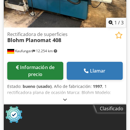
1
/
3
Rectificadora de superficies
Blohm
Planomat 408
Kaufungen
12.254 km
Información de
Llamar
precio
Estado:
bueno (usado)
, Año de fabricación:
1997
, 1
rectificadora plana de ocasión Marca: Blohm Modelo:
Planomat 408 Año de fabricación: 1997 Datos técnicos:
Longitud de rectificado: 800 mm Ancho de rectificado: 400
Clasificado
mm Placa magnética: 800 x 400 mm Diámetro de la muela:
400 mm Ancho de la muela: 80 mm Peso de la máquina:
aprox. 4,5 t Dimensiones aprox. (L x An x Al): 3200 x 2300 x
2200 mm Equipada con sistema de filtro de banda