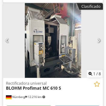
ancho de lijado:
600 mm
, altura de rectificado:
500 mm
,
Clasificado
diámetro de disco rectificador:
400 mm
, tipo de control:
Control NC
, DETALLES TÉCNICOS Control: NC Ergomatic
Longitud de rectificado: 800 mm Ancho de rectificado: 600
mm Altura de rectificado: 500 mm Diámetro de la muela:
400 mm EQUIPAMIENTO Placa de sujeción
electromagnética Dedpsxl Sifefx Ad Rsck Sistema de
limpieza de refrigerante
1
/
8
Rectificadora universal
BLOHM
Profimat MC 610 S
Nürnberg
12.216 km