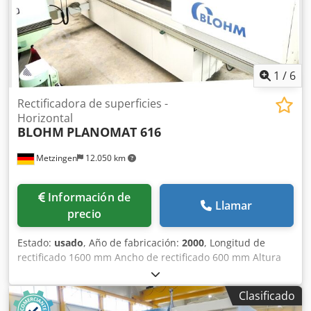
1
/
6
Rectificadora de superficies -
Horizontal
BLOHM
PLANOMAT 616
Metzingen
12.050 km
Información de
Llamar
precio
Estado:
usado
, Año de fabricación:
2000
, Longitud de
rectificado 1600 mm Ancho de rectificado 600 mm Altura
de la pieza de trabajo 500 mm Dcodpfx Adjt Hxcbe Rok
Requerimiento total de potencia 50 kW OFERTA Podemos
Clasificado
ofrecerle información sin compromiso de stock, errores y