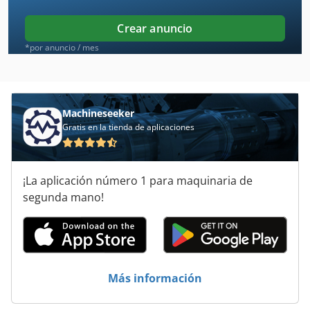
Fresadora
Crear anuncio
Fresadora Convencional
*por anuncio / mes
Herramienta Amoladora
Herramienta Bruñidora
Machineseeker
Gratis en la tienda de aplicaciones
Herramientas
Herramientas Fresadora
¡La aplicación número 1 para maquinaria de
Hettich Bluemax
segunda mano!
Hsk63
Máquina Schmidler
Revista Clavador
Más información
Schelling Skb