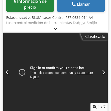
Información de
Llamar
precio
Estado:
usado
, BLUM Laser Control P87.0634-014-A4
Lasercontrol medición de herramientas Dsdpjyr Smljfx
Apheck
Clasificado
1
/
7