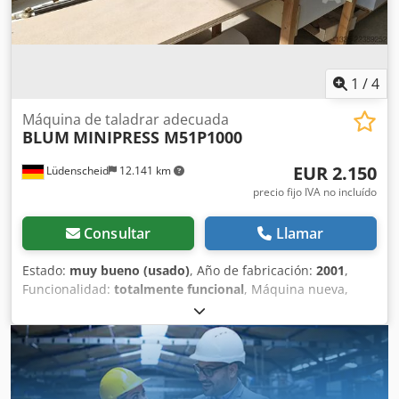
soportes, etc. Altura actual: aproximadamente 80 cm 230 V
/ 400 V Estado: bueno Disponibilidad: inmediata Ubicación:
zona de Erfurt
1
/
4
Máquina de taladrar adecuada
BLUM
MINIPRESS M51P1000
EUR 2.150
Lüdenscheid
12.141 km
precio fijo IVA no incluído
Consultar
Llamar
Estado:
muy bueno (usado)
, Año de fabricación:
2001
,
Funcionalidad:
totalmente funcional
, Máquina nueva,
comprada en 2020. Ideal para: Fabricación de muebles
Fabricación de cocinas Carpinteros/ebanistas Taladros en
serie para herrajes y bisagras Blum Datos técnicos: 3 x 400
V 1,1 kW Modelo profesional de uso industrial La máquina
proviene del cierre de un taller. Alcance del suministro: