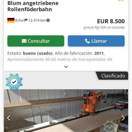
Blum
angetriebene
Rollenföderbahn
EUR 8.500
Erfurt
12.314 km
precio fijo IVA no incluído
Consultar
Llamar
Estado:
bueno (usado)
, Año de fabricación:
2011
,
Aproximadamente 50-60 metros de transportador de
rodillos motorizado, marca Blum, con curva de 180 grados
– usado. Precio en el lugar de origen (neto): solo 8.500 €,
Clasificado
desmontado, embalado y listo para ser cargado.
Fabricante: Blum Año de fabricación: 2011 Tipo:
Transportador de rodillos con motor Diámetro de los
rodillos: aproximadamente 5 cm Distancia entre rodillos:
aproximadamente 5 cm Longitud de los rodillos:
aproximadamente 59 cm Djdpfx Aozpf N Hophock Ancho
del elemento: aproximadamente 61 cm Aproximadamente
50 – 60 m (la longitud exacta debe medirse) 1 curva de
transportador de rodillos de 180 grados Venta incluye