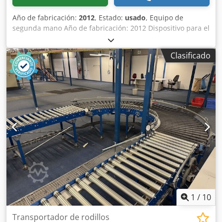
Año de fabricación:
2012
, Estado:
usado
, Equipo de
segunda mano Año de fabricación: 2012 Dispositivo para el
montaje sencillo de cajones Dcsdozk Nxuepfx Aphjk
Disponibilidad: a corto plazo Ubicación: Flörsheim
Clasificado
1
/
10
Transportador de rodillos