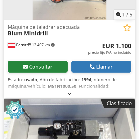
1
/
6
Máquina de taladrar adecuada
Blum
Minidrill
EUR 1.100
Pernitz
12.407 km
precio fijo IVA no incluído
Consultar
Llamar
Estado:
usado
, Año de fabricación:
1994
, número de
máquina/vehículo:
M51N1000.50
, Funcionalidad:
totalmente funcional
, potencia:
0,75 kW (1,02 CV)
, tensión
de entrada:
220 V
, frecuencia de entrada:
50 Hz
,
Clasificado
Taladradora Minidrill de Blum con guía de medición y
mueble base. Dimensiones del mueble base: largo x ancho
x alto en cm: 210 x 60 x 86 cm. Dcodpfezkp Tlox Aphsk