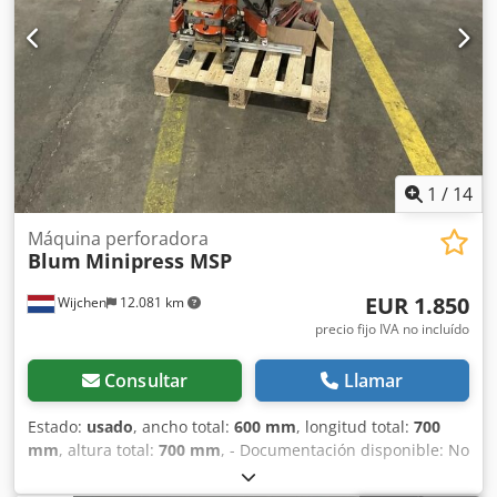
1
/
14
Máquina perforadora
Blum
Minipress MSP
EUR 1.850
Wijchen
12.081 km
precio fijo IVA no incluído
Consultar
Llamar
Estado:
usado
, ancho total:
600 mm
, longitud total:
700
mm
, altura total:
700 mm
, - Documentación disponible: No
- Certificado CE disponible: No - Potencia del motor
principal [kW]: 0,75 - Taladro incluido: Sí - Llave para