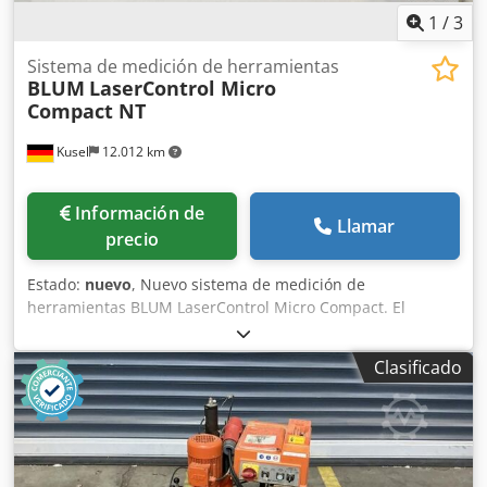
1
/
3
Sistema de medición de herramientas
BLUM
LaserControl Micro
Compact NT
Kusel
12.012 km
Información de
Llamar
precio
Estado:
nuevo
, Nuevo sistema de medición de
herramientas BLUM LaserControl Micro Compact. El
embalaje original se abrió únicamente para tomar
fotografías. Fabricante: BLUM-Novotest Gama de
Clasificado
productos: LaserControl Micro Compact NT Tipo: 87.0634-
014-NT-A6365/32-5/S1,6 Tipo de dispositivo: Sistema de
medición de herramientas láser Dsdpfx Aszcgzfepheck
Versión: Micro Compact NT Cantidad disponible: 3
unidades