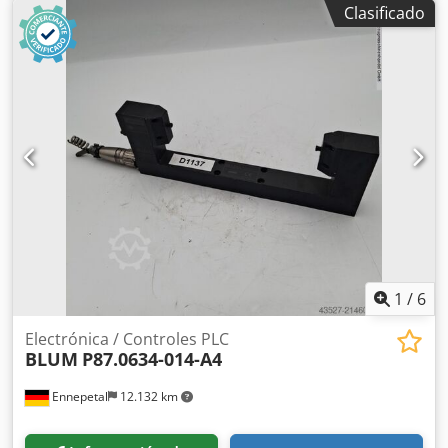
Clasificado
herramientas incluida: Sí - Tensión [V]: 400 - Potencia [kW]:
0,8 - Dimensiones de transporte: 700 mm x 600 mm x 700
mm (largo x ancho x alto) - Paquetes de transporte [uds.]: 1
Información financiera IVA: El precio indicado no incluye
IVA IVA/imposición sobre la diferencia: El IVA es deducible
para empresarios Dodpfow N Nq Ajx Apheck Entrega y
recompra posibles en cualquier momento para cualquier
equipo del sector industrial Yorick Diebels
1
/
6
Electrónica / Controles PLC
BLUM
P87.0634-014-A4
Ennepetal
12.132 km