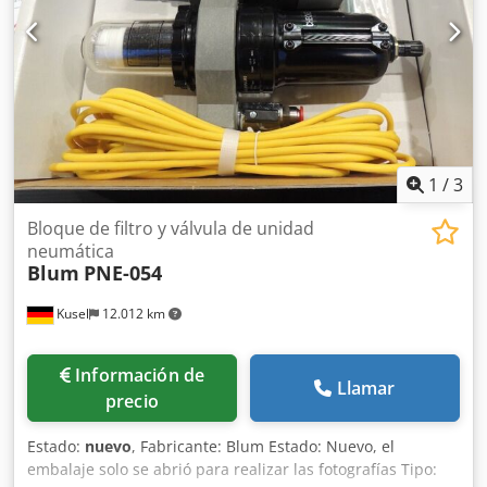
1
/
3
Bloque de filtro y válvula de unidad
neumática
Blum
PNE-054
Kusel
12.012 km
Información de
Llamar
precio
Estado:
nuevo
, Fabricante: Blum Estado: Nuevo, el
embalaje solo se abrió para realizar las fotografías Tipo: