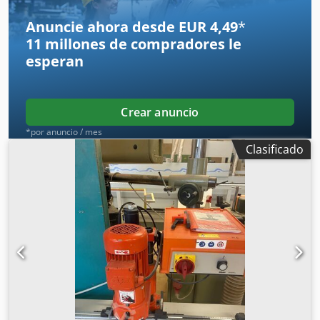
Dcsdpfeznkufjx Aphjk Máquina Guías/accesorios, base
como se muestra en las imágenes Manual de instrucciones
Anuncie ahora desde EUR 4,49
*
Posibilidad de inspección/prueba previa, previo acuerdo.
11 millones de compradores
le
esperan
Crear anuncio
*por anuncio / mes
Clasificado