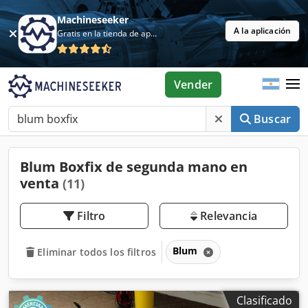
Machineseeker
A la aplicación
Gratis en la tienda de aplicaciones
Vender
Buscar
Blum Boxfix de segunda mano en
venta
(11)
Filtro
Relevancia
Blum
Eliminar todos los filtros
Clasificado