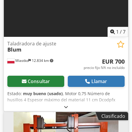
1
/
7
Taladradora de ajuste
Blum
EUR 700
Miastko
12.834 km
precio fijo IVA no incluído
Consultar
Llamar
Estado:
muy bueno (usado)
, Motor 0,75 Número de
husillos 4 Espesor máximo del material 11 cm Dcodpfx
Apjtrtz Tjhsk Número de trinquetes 3
Clasificado