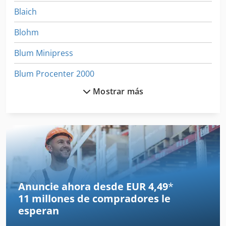
Blaich
Blohm
Blum Minipress
Blum Procenter 2000
Mostrar más
Bohm Kruse
Cortadoras Y Guillotinas
Cremallera Y Piñón
Deckel Fp
Deckel Maho
Anuncie ahora desde EUR 4,49
*
11 millones de compradores
le
Dmu
esperan
Dobladora Universal