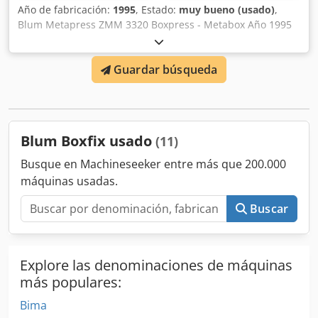
Año de fabricación:
1995
, Estado:
muy bueno (usado)
,
Blum Metapress ZMM 3320 Boxpress - Metabox Año 1995
N.º de serie AA77 Longitud del corredero: mín. 270 mm,
máx. 650 mm Bfxt92krpx Ancho del cuerpo: mín. 300 mm,
Guardar búsqueda
máx. 1200 mm Grosor del fondo: mín. 13 mm, máx. 16 mm
Prensa neumática, horizontal y vertical para sistemas
BLUM Metabox Dimensiones de la máquina (largo x ancho
x alto): aprox. 2000 x 1200 x 2000 mm Dcedpfx Apjfgrgrjhjk
en muy buen estado Peso: 700 kg
Blum Boxfix usado
(11)
Busque en Machineseeker entre más que 200.000
máquinas usadas.
Buscar
Explore las denominaciones de máquinas
más populares:
Bima