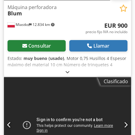
Máquina perforadora
Blum
EUR 900
Miastko
12.834 km
precio fijo IVA no incluído
Consultar
Llamar
Estado:
muy bueno (usado)
, Motor 0,75 Husillos 4 Espesor
máximo del material 10 cm Número de trinquetes 4
Mordazas neumáticas 2 Dcodpfxotrt Aqs Aphsk
Clasificado