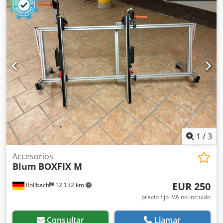
1
/
3
Accesorios
Blum
BOXFIX M
EUR 250
Röllbach
12.132 km
precio fijo IVA no incluído
Consultar
Llamar