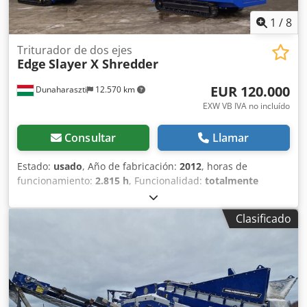
1
/
8
Triturador de dos ejes
Edge
Slayer X Shredder
EUR 120.000
Dunaharaszti
12.570 km
EXW VB IVA no incluído
Consultar
Llamar
Estado:
usado
, Año de fabricación:
2012
, horas de
funcionamiento:
2.815 h
, Funcionalidad:
totalmente
funcional
, número de máquina/vehículo:
12SLT146060
,
peso total:
21.000 kg
, Equipamiento:
orugas de acero
,
Clasificado
Trituradora de doble eje diésel sobre orugas en perfecto
estado de funcionamiento. Dimensiones: Peso: 20
toneladas (22 ton EE.UU.) Ancho de transporte: 2,5 m (8'3")
Longitud de transporte: 10,2 m (33'6") Altura de transporte:
3,1 m (10'5") Ancho de trabajo: 2,5 m (8'3") Longitud de
trabajo: 10,2 m (33'6") Altura de trabajo: 4,2 m (13'10")