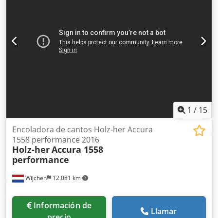
3200 - Diámetro de la boca de aspiración [mm]: 120 -
Velocidad de la cinta transportadora [m/s]: 13 - Ángulo de
inclinación mínimo [°]: 0 - Ángulo de inclinación máximo
[°]: 45 - Dimensiones para el transporte: 2060 mm x 830
mm x 1180 mm (largo x ancho x alto) - Peso para el
transporte [kg]: 566 kg - Unidades de embalaje para el
transporte: 1 Información financiera IVA: El precio indicado
no incluye el IVA. IVA/régimen de recargo del IVA: El IVA es
deducible para las empresas. Entrega y aceptación de
equipos usados siempre posible para todos los productos
del sector industrial. Yorick Diebels
1
/
15
Encoladora de cantos Holz-her Accura
1558 performance 2016
Holz-her
Accura 1558
performance
Wijchen
12.081 km
Información de
Llamar
precio