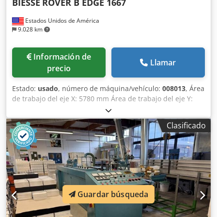
BIESSE
ROVER B EDGE 1667
Estados Unidos de América
9.028 km
Información de
Llamar
precio
Estado:
usado
, número de máquina/vehículo:
008013
, Área
de trabajo del eje X: 5780 mm Área de trabajo del eje Y:
1650 mm Plano de trabajo: Con soportes de consola de
vacío Chsdpfx Agswuz Eks Ssa Potencia del husillo
Clasificado
principal: 13,2 kW Número de ejes controlados: 4 ejes
Altura máxima del filo: 60 mm Número de husillos de
taladrado: 16 Número de posiciones de herramienta: 16
Guardar búsqueda