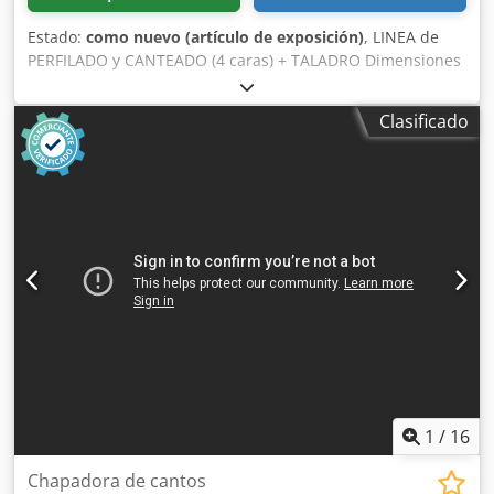
Estado:
como nuevo (artículo de exposición)
, LINEA de
PERFILADO y CANTEADO (4 caras) + TALADRO Dimensiones
del panel: min. mm 195 x 250 x 60 / max. mm 1200 x 2500 x
60 Cedpfx Agozrd Dhe Soha Compuesta por las máquinas
Clasificado
siguientes: 202005a) 1° Combinada (Perfiladora-
canteadora) doble "HOMAG" Mod. KFL 325/ M1 / C
202005b) Gira-piezas (90° desde longitudinal a transversal)
"HOMAG" Mod. TDL 202005c) 2° Combinada (Perfiladora-
canteadora) doble "HOMAG" Mod. KFL 326/ M2 / C
202005d) Rodillo de conexión 202005e) Taladro automatico
"WEEKE" Mod. BST 503
1
/
16
Chapadora de cantos