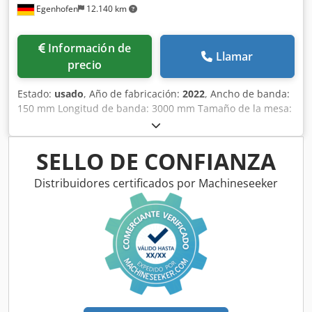
Egenhofen
12.140 km
Información de
Llamar
precio
Estado:
usado
, Año de fabricación:
2022
, Ancho de banda:
150 mm Longitud de banda: 3000 mm Tamaño de la mesa:
960 mm x 350 mm Mesa adicional: 330 mm x 330 mm
Csdpezq Dczofx Ag Soha Dispositivo para lijado de chapa:
sí Oscilación: sí Unidad de lijado basculante: sí Conexión
SELLO DE CONFIANZA
de extracción: 120 mm Potencia del motor: 3 kW Longitud
de la máquina: 1910 mm Anchura de la máquina: 840 mm
Distribuidores certificados por Machineseeker
Peso: 330 kg