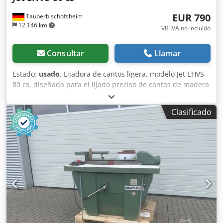
EUR 790
Tauberbischofsheim
12.146 km
VB IVA no incluído
Consultar
Llamar
Estado:
usado
, Lijadora de cantos ligera, modelo Jet EHVS-
80 cs, diseñada para el lijado preciso de cantos de madera
rectos y curvos. Su construcción ligera y su potente motor
permiten obtener un acabado de lijado uniforme y una
Clasificado
alta capacidad de eliminación de material. Ideal para
pequeños talleres de carpintería, fabricación de muebles y
trabajos de interiorismo. Datos técnicos: Csdpfx Aszryxheg
Sjha - Longitud de la banda de lijado: 2260 mm - Ancho de
la banda de lijado: 150 mm - Mesa: Inclinable - Potencia
del motor: 1,5 kW - Conexión para aspiración: 100 mm