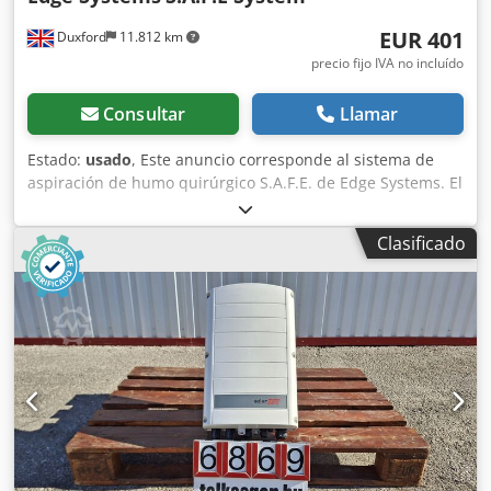
EUR 401
Duxford
11.812 km
precio fijo IVA no incluído
Consultar
Llamar
Estado:
usado
, Este anuncio corresponde al sistema de
aspiración de humo quirúrgico S.A.F.E. de Edge Systems. El
equipo está en perfecto estado de funcionamiento y listo
para su uso inmediato. Cjdjzqf N Nepfx Ag Sjha Este
Clasificado
sistema de aspiración de humo quirúrgico es un
instrumento de laboratorio de alta calidad fabricado por
Edge Systems (Modelo: S.A.F.E. System). Captura y filtra de
manera eficiente las partículas en suspensión y los humos
peligrosos, mejorando la seguridad del entorno quirúrgico
o clínico. Se ha obtenido directamente de una instalación
en funcionamiento, lo que garantiza un rendimiento y una
fiabilidad óptimos para las aplicaciones de laboratorio
estándar, al tiempo que ofrece una alternativa rentable a
la compra de equipos nuevos. Informe de transparencia y
auditoría técnica: Divulgación de software y medios: Como