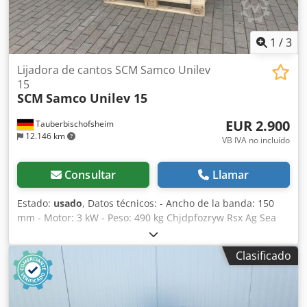
1
/
3
Lijadora de cantos SCM Samco Unilev
15
SCM
Samco Unilev 15
EUR 2.900
Tauberbischofsheim
12.146 km
VB IVA no incluído
Consultar
Llamar
Estado:
usado
, Datos técnicos: - Ancho de la banda: 150
mm - Motor: 3 kW - Peso: 490 kg Chjdpfozryw Rsx Ag Sea
Clasificado