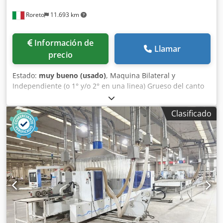
Roreto
11.693 km
Información de
Llamar
precio
Estado:
muy bueno (usado)
, Maquina Bilateral y
Independiente (o 1° y/o 2° en una linea) Grueso del canto
en rollo (Min/Max) mm 0,3 / 3 Grosor tableros/paneles
(min/max) mm 12 - 40 Anchura de trabajo (min/max) mm
Clasificado
250 / 2500 Mando /Software Power Control 22 /
woodCommander Velocitad variable de avance (m/min) 15
- 35 Csdpszrd Rzofx Ag Sjha Cabinas de proteccion y
insonorisacion Levas de tope escamotables, distancia (mm)
1000 PARTE ESCUADRADORA-PERFILADORA (por cada lado):
Pulverizador (liquido antiadherente) Tupí (anti-astilla) (1 x
Kw 4,5) Trituradores KD 11 (2 x Kw 6,6) PARTE CANTEADO
(para cada lado): Grupo encolador ( Cola termo-fusible +
Prefusor) A3 Zona de presión del canto A Porta rollos
(almacen por bobinas N° 2) - con alimentación de borde
servoasistida Grupo Retestador HL86 (2 x Kw 0,22) Grupo