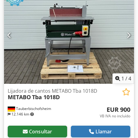
fabricación de muebles y trabajos de interiorismo. Datos
técnicos: - Posibilidades de aplicación: canto horizontal,
superficie horizontal o plano vertical inclinado. - Ancho de
la banda de lijado: 150 mm - Movimiento oscilante: 90° -
Potencia del motor: 1 kW Chodpfx Aezryx Iog Sja
1
/
4
Lijadora de cantos METABO Tba 1018D
METABO
Tba 1018D
EUR 900
Tauberbischofsheim
12.146 km
VB IVA no incluído
Consultar
Llamar