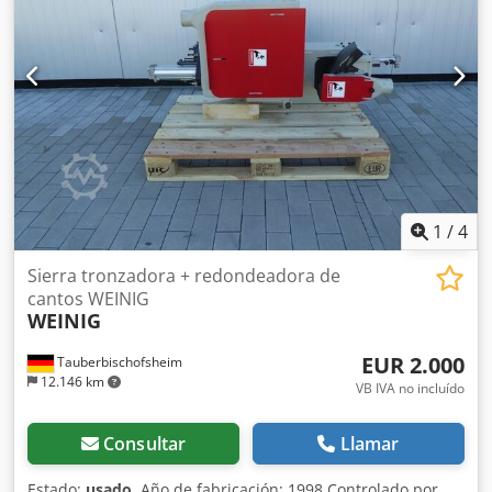
1
/
4
Sierra tronzadora + redondeadora de
cantos WEINIG
WEINIG
EUR 2.000
Tauberbischofsheim
12.146 km
VB IVA no incluído
Consultar
Llamar
Estado:
usado
, Año de fabricación: 1998 Controlado por