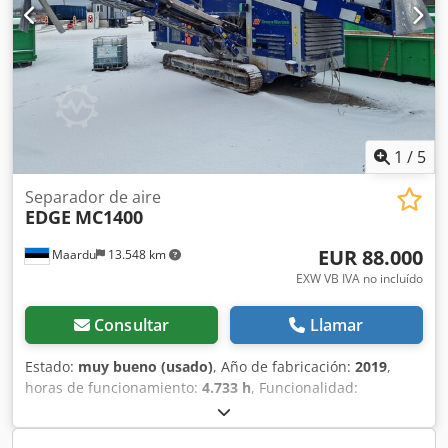
Aplicaciones: Todo tipo de madera (traviesas de ferrocarril,
palets) Todo tipo de plásticos (incluidas palas de
aerogeneradores) Residuos comerciales e industriales
Residuos de construcción y demolición (C&D) Residuos
domésticos y urbanos Residuos vegetales (incluso césped,
árboles, tocones) Colchones Papel y cartón (incluyendo
bobinas de papel) Electrodomésticos de línea blanca
Chodpfxsya Hmis Ag Sea
1
/
5
Separador de aire
EDGE
MC1400
EUR 88.000
Maardu
13.548 km
EXW VB IVA no incluído
Consultar
Llamar
Estado:
muy bueno (usado)
, Año de fabricación:
2019
,
horas de funcionamiento:
4.733 h
, Funcionalidad:
totalmente funcional
, combustible:
diésel
, Separador de
aire de tres fracciones + ventilador de succión adicional