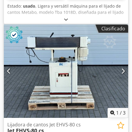
Estado:
usado
, Ligera y versátil máquina para el lijado de
cantos Metabo, modelo Tba 1018D, diseñada para el lijado
preciso de cantos de madera rectos y curvos. Su
construcción ligera y su potente motor permiten obtener
Clasificado
un acabado uniforme con una alta capacidad de desbaste.
Ideal para pequeños talleres de carpintería, fabricación de
muebles y trabajos de interiorismo. Incluye base original
Metabo. Datos técnicos: - Ancho de la banda de lijado: 180
mm Csdpjzryxuofx Ag Soha - Inclinación: 90° - Potencia del
motor: 1,6 kW
1
/
3
Lijadora de cantos Jet EHVS-80 cs
Jet
EHVS-80 cs