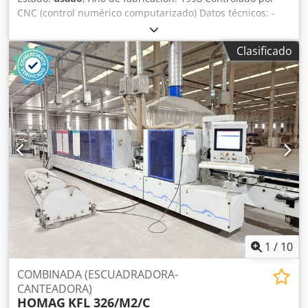
CNC (control numérico computarizado) Datos técnicos: -
Cantidad: 2 Cedpfx Agszrxlge Sjha
Clasificado
1
/
10
COMBINADA (ESCUADRADORA-
CANTEADORA)
HOMAG
KFL 326/M2/C