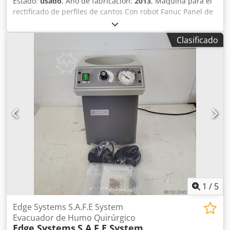
Estado:
usado
, Año de fabricación:
2013
, Máquina para el
rectificado de perfiles de cantos Con robot Fanuc Panel de
control y controlador Se requiere que los oferentes
descarguen el documento solicitado por el vendedor
Clasificado
desde el enlace que se indica a continuación. Para las
ventas dentro de Israel, los oferentes deben completar
únicamente la sección 1. Para las ventas de exportación,
los oferentes deben completar y devolver las secciones 1 y
2. Chedozpammopfx Ag Soa Tenga en cuenta las
instrucciones de desmontaje que se indican en la
descripción, ya que forman parte de las condiciones de
venta.
1
/
5
Edge Systems S.A.F.E System
Evacuador de Humo Quirúrgico
Edge Systems
S.A.F.E System