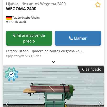
Lijadora de cantos Wegoma 2400
WEGOMA
2400
Tauberbischofsheim
12.146 km
Información de
Llamar
precio
Estado:
usado
, Lijadora de cantos Wegoma 2400
Cjdpezryyfsfx Ag Seha
Clasificado