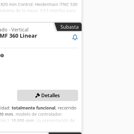
Z: 820 mm Control: Heidenhain iTNC 530
áxima de la mesa: 3,0 t Interfaz para
e rápido (X, Y, Z): 100 / 60 / 60 m/min
A Peso de la máquina: aprox. 25,6 t
Subasta
do - Vertical
o: 113475 Horas del husillo: 58183 (a
MF 360 Linear
NC 530 * Inclinación automática del
ntas de 120 posiciones *
 de medición (pieza de trabajo) *
 máquina se vende sin dispositivos de
m
Detalles
lidad:
totalmente funcional
, recorrido
20 mm
, modelo de controlador:
máx.):
18.000 rpm
, La presentación de
mite, es decir, antes del 27.07.2026.
 Y: 900 mm Recorrido del eje Z: 820