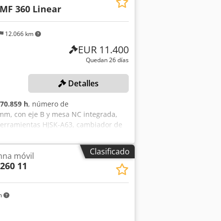
n interna: 40 bar Sonda de medición:
MF 360 Linear
12.066 km
EUR 11.400
Quedan 26 días
Detalles
70.859 h
, número de
0 mm, con eje B y mesa NC integrada,
 herramientas HJSK-A63, cambiador de
IEMENS Sinumerik 840 D Powerline,
ición infrarrojo. El cliente debe
Clasificado
mna móvil
/lubricantes. Dodpjzqy Umjfx Adhjck
260 11
m