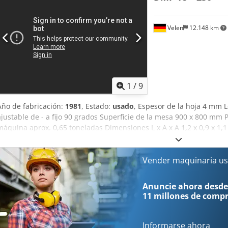
Velen
12.148 km
1
/
9
Año de fabricación:
1981
, Estado:
usado
, Espesor de la hoja 4 mm 
ajustable de - a fijo 90 grados Superficie de la mesa 900 x 800 mm 
máquina aprox. 0,65 toneladas Dimensiones L x A x A 1,2 x 0,9 x 1
Utfox Adhjk - Interruptor de pedal - 2 piezas Tope de chapa
Vender maquinaria us
Anuncie ahora desde
11 millones de comp
Informarse ahora