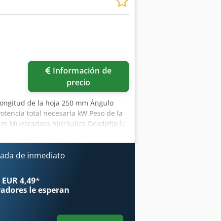
Información de
precio
Longitud de la hoja 250 mm Ángulo
Potencia total necesaria kW Peso de la
,1 m Muescadora hidráulica Dcodpfjp U
ada de inmediato
 EUR 4,49
*
radores
le esperan