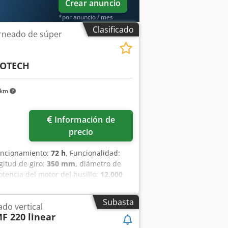
Crear anuncio
*por anuncio / mes
Clasificado
rneado de súper
OTECH
 km
Información de
precio
funcionamiento:
72 h
, Funcionalidad:
ngitud de giro:
350 mm
, diámetro de
otencia del motor del husillo:
12.000
):
4.000 rpm
, agujero del husillo:
50
máticas de carga, descarga y medición
Subasta
do vertical
Desviación del husillo: 0,15 μm
F 220 linear
dhsk Repetibilidad de posicionamiento
izada