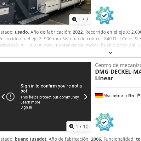
1
/
7
Estado:
usado
, Año de fabricación:
2022
, Recorrido en el eje X: 2.
Recorrido en el eje Z: 900 mm Sistema de control: 840 D sl Celos S
principal: 20 - 20.000 min/-1 Potencia del motor: husillo principal
máximo: 120 Nm Cono de herramienta: SK 40, DIN 69871 Inclinación: 
la mesa: 3.200 x 1.100 mm Carga máxima de la mesa: 4.000 kg Altu
Centro de mecaniz
Diámetro de la mesa giratoria: 1.050 mm Eje C: 360 ° Peso máximo 
DMG-DECKEL-M
posiciones para herramientas: 120 Cono de herramienta: SK 40, D
Linear
herramienta: 80 mm Diámetro máximo de la herramienta con espaci
Longitud máxima de la herramienta: 300 mm Peso máximo de la her
rápido (X / Y / Z): 40 m/min Velocidad de avance máxima: 40.000 mm
Monheim am Rhein
12 kN Consumo total de energía: 68 kVA Peso de la máquina: aprox. 
6,0 x 3,3 m Fresadora CNC de 5 ejes con estructura móvil DMG-MOR
giratorio (eje B) - Mesa giratoria CNC (eje C) - Aprox. 4.930 horas d
15.000 horas de funcionamiento - SIN elementos de sujeción, SIN 
1
/
10
Estado:
bueno (usado)
, Año de fabricación:
2006
, Funcionalidad:
to