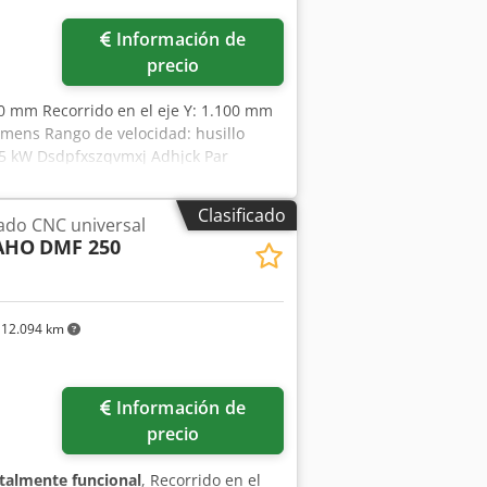
Información de
precio
600 mm Recorrido en el eje Y: 1.100 mm
iemens Rango de velocidad: husillo
: 35 kW Dsdpfxszqvmxj Adhjck Par
B: +/- 100 ° Superficie de sujeción de
ra máxima de la pieza: 972 mm
Clasificado
ado CNC universal
de la pieza: 1.200 kg Número de
AHO
DMF 250
IN 69871 Diámetro máximo de la
o libre en la caja adyacente: 130 mm
ramienta: 6,0 kg Velocidad de avance
/min Fuerza de avance XYZ: 12 / 10 /
12.094 km
28 t Espacio requerido: aprox. 9,0 x
I - DMF 260 11 - Cabezal de fresado
e funcionamiento del husillo - Aprox.
Información de
herramientas
precio
talmente funcional
, Recorrido en el