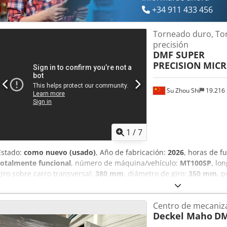
+34 911 433 456
Torneado duro, To
precisión
DMF SUPER
PRECISION
MICR
Su Zhou Shi
19.216
1
/
7
Estado:
como nuevo (usado)
, Año de fabricación:
2026
, horas de 
totalmente funcional
, número de máquina/vehículo:
MT100SP
, lo
giro sobre carro transversal:
380 mm
, diámetro de giro:
350 mm
, p
W
, velocidad del husillo (min.):
50 rpm
, velocidad del cabezal (máx.
mm
, Torno de Alta Precisión para Mecanizado Duro Opciones auto
Centro de mecaniza
Precisión extremadamente alta: 0,0001 mm Tecnología hidrostática 
Deckel Maho
DM
Precisión de posicionamiento en ejes X/Z: 1 μm Dcsdpfovl S Dyjx A
en ejes X/Z: 0,2 μm Resolución del sistema: 0,01 μm Calidad garant