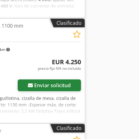
:
400 V
, tipo de corriente de entrada:
pie, placa de características
dpfx Aozrp N Aodhok
Clasificado
4 x 1100 mm
 km
EUR 4.250
precio fijo IVA no incluído
Enviar solicitud
guillotina, cizalla de mesa, cizalla de
orte: 1130 mm -Espesor máx. de corte:
onamiento: 2,2 kW Djdpfxjy Tyqvj Adhjck
2620/1685/Al1365 mm -Dimensiones de
Clasificado
r