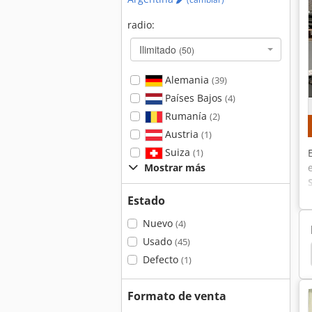
radio:
Ilimitado
(50)
Alemania
(39)
Países Bajos
(4)
Rumanía
(2)
Austria
(1)
Suiza
(1)
Mostrar más
Estado
Nuevo
(4)
Usado
(45)
ersal
Matec
5 Ejes
Mecanizado De 5 Ejes
Defecto
(1)
Formato de venta