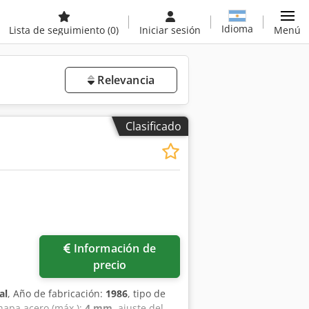
Idioma
Lista de seguimiento
(0)
Iniciar sesión
Menú
Relevancia
Clasificado
Información de
precio
al
, Año de fabricación:
1986
, tipo de
hapa acero (máx.):
4 mm
, ajuste del