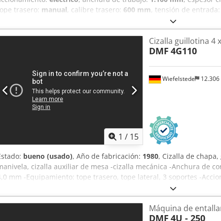
tope trasero:
manual
, calibre trasero:
600 mm
, tensión de entrada
trifásico
, peso total:
1.200 kg
, Equipamiento:
mando a distancia de 
disponible
, Tijera mecánica en buen estado y funcionamiento. Dcj
Cizalla guillotina 
DMF
4G110
Wiefelstede
12.306
1
/
15
Estado:
bueno (usado)
, Año de fabricación:
1980
, Cizalla de chapa, 
manivela, cizalla auxiliar de mesa -cizalla mecánica -Anchura de c
4,0 mm -Equipamiento: tope trasero, tope lateral, 3 soportes -Acci
-Profundidad de garganta: 115 mm -Dimensiones de instalación: 
transporte: 1215/1685/Al1365 mm -Peso: 1250 kg
Máquina de entalla
DMF
4U - 250