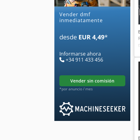
Vender dmf
inmediatamente
desde
EUR 4,49
*
Informarse ahora
+34 911 433 456
vender sin comisión
*por anuncio / mes