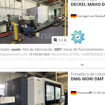
ajustable de forma continua Transportador de virutas Refrigeració
DECKEL MAHO
D
Renishaw OP60
Esslingen am Neckar
1
/
4
Estado:
usado
, Año de fabricación:
2007
, horas de funcionamiento:
máquina/vehículo:
15145361464
, Recorridos (X/Y/Z): 3.600/920/82
velocidad máxima del husillo: 18.000 rpm, sistema de sujeción de
herramientas de 30 posiciones, mecanizado alternativo, control S
transportador de virutas, separador de emulsiones, palpador de med
Fresadora de colu
aspirar y eliminar adecuadamente las emulsiones de refrigeración
DMG MORI
DMF 
Alemania
12.187 k