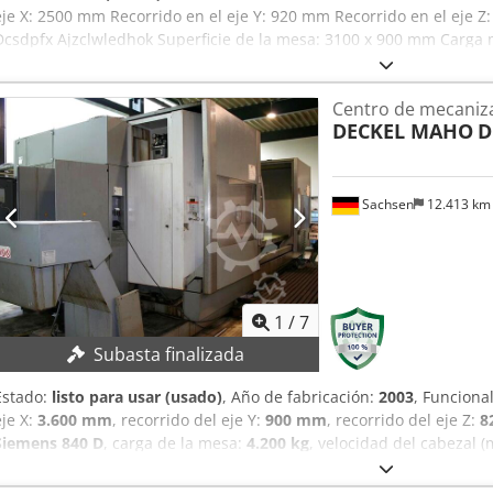
eje X: 2500 mm Recorrido en el eje Y: 920 mm Recorrido en el eje 
Dcsdpfx Ajzclwledhok Superficie de la mesa: 3100 x 900 mm Carga m
herramientas: HSK-A63 Velocidades del husillo: 20 - 18000 rpm Avanc
Motor principal (S1/S6): 35 / 25 kW Consumo total de energía: 92 kV
Centro de mecaniza
Espacio requerido: aprox. 10,3 x 6,2 x 3,3 m Horas de funcionamient
DECKEL MAHO
D
junio de 2026) * Controlada en 4 ejes * Control CNC HEIDENHAIN iT
cabezal de fresado (eje B): +/- 105 grados * Cambiador de herramie
Transportador de virutas * Medición láser de herramientas * Sonda
Volante electrónico * Armario de control con aire acondicionado La
Sachsen
12.413 k
sujeción, tornillo de banco y herramientas.
1
/
7
Subasta finalizada
Estado:
listo para usar (usado)
, Año de fabricación:
2003
, Funciona
eje X:
3.600 mm
, recorrido del eje Y:
900 mm
, recorrido del eje Z:
8
Siemens 840 D
, carga de la mesa:
4.200 kg
, velocidad del cabezal (
una oferta implica el compromiso de recoger el equipo en la fecha lí
DETALLES TÉCNICOS Recorrido del eje X: 3.600 mm Recorrido del eje