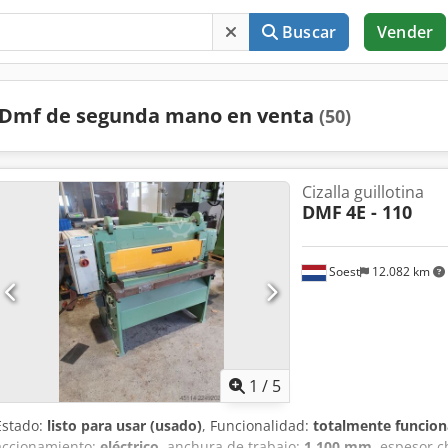
Buscar
Vender
Dmf de segunda mano en venta
(50)
Cizalla guillotina
DMF
4E - 110
Soest
12.082 km
1
/
5
Estado:
listo para usar (usado)
, Funcionalidad:
totalmente funcion
accionamiento:
eléctrico
, anchura de trabajo:
1.100 mm
, espesor c