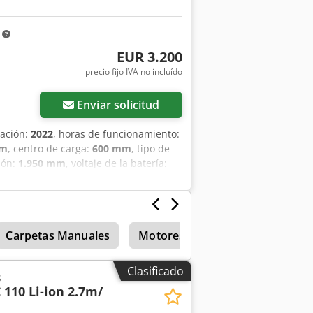
m
EUR 3.200
precio fijo IVA no incluído
Enviar solicitud
cación:
2022
, horas de funcionamiento:
mm
, centro de carga:
600 mm
, tipo de
ión:
1.950 mm
, voltaje de la batería:
99442 Chsdoxr Si Sepfx Aansa Número
 de transporte internacional/Entrega
Carpetas Manuales
Motores eléctricos
Clasificado
s
 110 Li-ion 2.7m/