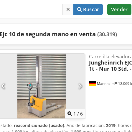
Buscar
Vender
Ejc 10 de segunda mano en venta
(30.319)
Carretilla elevador
Jungheinrich
EJ
1t - Nur 10 Std. 
Mannheim
12.069 
1
/
6
Estado:
reacondicionado (usado)
, Año de fabricación:
2019
, horas
carga:
1.000 kg
, altura de elevación:
1.900 mm
, tipo de combustibl