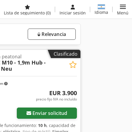
Idioma
Lista de seguimiento
(0)
Iniciar sesión
Menú
Relevancia
Clasificado
a peatonal
C M10 - 1,9m Hub -
- Neu
km
EUR 3.900
precio fijo IVA no incluído
Enviar solicitud
 de funcionamiento:
10 h
, capacidad de
e:
eléctrico
, tipo de mástil:
Simplex
,