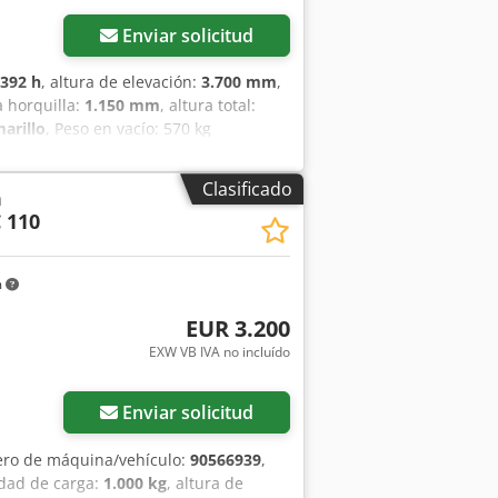
Enviar solicitud
392 h
, altura de elevación:
3.700 mm
,
a horquilla:
1.150 mm
, altura total:
arillo
, Peso en vacío: 570 kg
entación disponible: Sí - Tipo de
CE: No - Número de serie: 90249381 -
Clasificado
a
idad de elevación: 1000 kg - Altura de
C 110
rquillas: 1150 mm - Ancho de las
 accionamiento: Eléctrico - Información
atería: 2007 - Capacidad: 150 Ah -
m
 - Ancho del compartimento [mm]: 150 -
 1822 mm x 800 mm x 2240 mm (largo x
EUR 3.200
aje de transporte: 1 Información
EXW VB IVA no incluído
 recargo: El IVA es deducible para
omento para todo tipo de equipos
Enviar solicitud
ero de máquina/vehículo:
90566939
,
idad de carga:
1.000 kg
, altura de