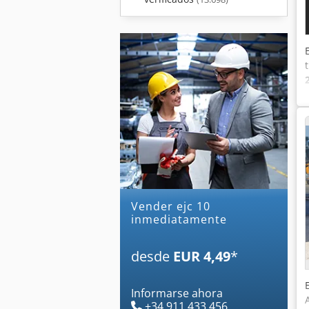
Vender ejc 10
inmediatamente
desde
EUR 4,49
*
Informarse ahora
+34 911 433 456