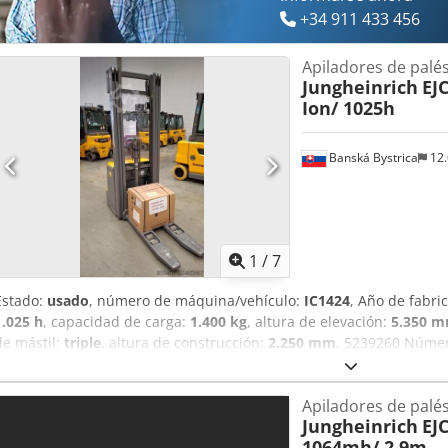
el IVA. IVA/Régimen de recargo: El IVA es deducible para empresas.
+34 911 433 456
usados en cualquier momento para todos los productos de la indus
Apiladores de palé
Jungheinrich
EJC
Ion/ 1025h
Banská Bystrica
12.
1
/
7
Estado:
usado
, número de máquina/vehículo:
IC1424
, Año de fabri
1.025 h
, capacidad de carga:
1.400 kg
, altura de elevación:
5.350 
de mástil:
triple
, altura de construcción:
2.250 mm
, 5239260 Númer
Aanja
Apiladores de palé
Jungheinrich
EJ
1064mh/ 2.9m