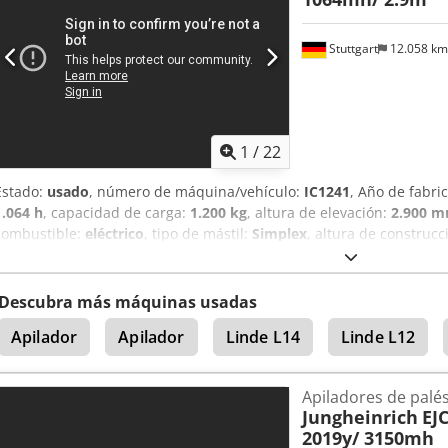
Stuttgart
12.058 k
1
/
22
Estado:
usado
, número de máquina/vehículo:
IC1241
, Año de fabri
1.064 h
, capacidad de carga:
1.200 kg
, altura de elevación:
2.900 
combustible:
eléctrico
, tipo de mástil:
Simplex
, altura de construcc
2.022 V
, longitud de la horquilla:
1.150 mm
, peso total:
836 kg
, 49
de serie: 90657698 Especificaciones de la batería: 2022 Posibilidad
internacional disponible.
Descubra más máquinas usadas
Apilador
Apilador
Linde L14
Linde L12
Apiladores de palé
Jungheinrich
EJC
2019y/ 3150mh