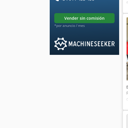
vender sin comisión
*por anuncio / mes