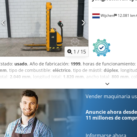
Wijchen
12.081 km
1
/
15
Estado:
usado
, Año de fabricación:
1999
, horas de funcionamiento:
mm
, tipo de combustible:
eléctrico
, tipo de mástil:
dúplex
, longitu
total:
2.040 mm
, longitud total:
1.820 mm
, ancho total:
800 mm
, co
Capacidad de elevación: 1000 kg - Año de fabricación: 1999 - Docum
Sí - Certificado CE: No - Número de serie: 102041929 - Horas de fun
acompañante - Capacidad de elevación: 1000 kg - Altura de elevaci
Vender maquinaria us
mm - Longitud de las horquillas: 1150 mm - Anchura de las horquill
accionamiento: Eléctrico - Información de la batería: - Marca/Tipo: 
Anuncie ahora desde
batería: 2010 - Capacidad: 200 Ah - Voltaje de la batería: 24 V - Lo
11 millones de comp
Anchura del compartimento [mm]: 150 - Altura del compartimento 
transporte: 1822 mm x 800 mm x 2040 mm (l x a x a) - Peso de trans
Ejaneha - Paquetes de transporte [unidades]: 1 Información financie
Informarse ahora