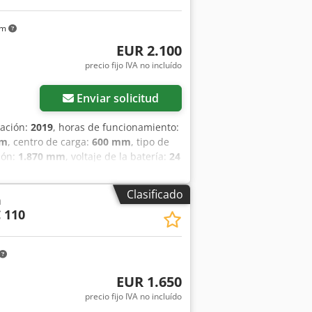
km
EUR 2.100
precio fijo IVA no incluído
Enviar solicitud
cación:
2019
, horas de funcionamiento:
mm
, centro de carga:
600 mm
, tipo de
ión:
1.870 mm
, voltaje de la batería:
24
Chodpfx Ajw Un Dfsansa Número de
Posibilidad de transporte internacional
Clasificado
a
C 110
EUR 1.650
precio fijo IVA no incluído