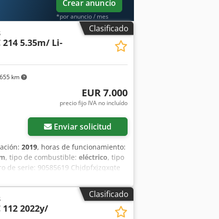
Crear anuncio
 Entrega y aceptación de vehículos
tria. Koen van Lent
*por anuncio / mes
Clasificado
s
 214 5.35m/ Li-
655 km
EUR 7.000
precio fijo IVA no incluído
Enviar solicitud
cación:
2019
, horas de funcionamiento:
mm
, tipo de combustible:
eléctrico
, tipo
o de serie: 90585619 Chjdpfxjzqxqte
Clasificado
s
C 112 2022y/