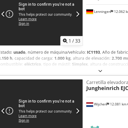
Lenningen
12.062 
1
/
33
Estado:
usado
, número de máquina/vehículo:
IC1193
, Año de fabri
3.150 h
, capacidad de carga:
1.000 kg
, altura de elevación:
2.700 
combustible:
eléctrico
, tipo de mástil:
Simplex
, altura de construcc
V
, longitud de la horquilla:
1.150 mm
, peso total:
730 kg
, 4949655 
serie: 90586594 Especificaciones de la batería: 24 V, Li-Ion, 100 Ah 
Carretilla elevador
/ Entrega internacional disponible.
Jungheinrich
EJ
Wijchen
12.081 km