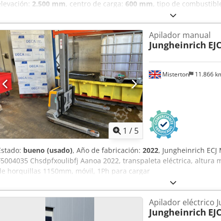
elevación:
2.500 mm
, centro de carga:
600 mm
, tipo de combustibl
altura de construcción:
1.700 mm
, capacidad de la batería:
110 Ah
la horquilla:
1.150 mm
, Tipo de neumático delantero:
ruedas de po
Apilador manual
neumático trasero:
ruedas de poliuretano (no dejan marcas)
, peso
Jungheinrich
EJ
apilador de gran altura, año de fabricación 2018, con mástil de dob
Datos: Jungheinrich EJC 110 Año de fabricación: 2018 Horas de fun
mástil: Doble elevación Altura de elevación (mm): 2500 Elevación lib
Misterton
11.866 
Elevación inicial: No Capacidad de carga (kg): 1000 Longitud de las 
696 Neumáticos delanteros: Poliuretano Neumáticos traseros: Poliu
batería: 2018 Capacidad de la batería (Ah): 110 Voltaje de la batería
Observación: Batería de iones de litio.
1
/
5
Estado:
bueno (usado)
, Año de fabricación:
2022
, Jungheinrich ECJ 
F5004035 Chsdpfxoulibfj Aanoa 2022, transpaleta eléctrica, altura
de horquillas 1150mm, móvil, 1Ph para cargar
Apilador eléctrico 
Jungheinrich
EJ