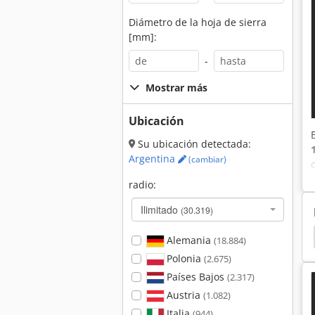
Diámetro de la hoja de sierra
[mm]:
-
Mostrar más
Ubicación
Su ubicación detectada:
Argentina
(cambiar)
radio:
Ilimitado
(30.319)
reductor
Motor Electrico
Motores Electricos
Alemania
(18.884)
Polonia
(2.675)
Países Bajos
(2.317)
Austria
(1.082)
Italia
(944)