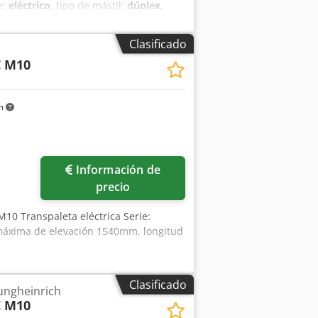
e:
eléctrico
, tipo de mástil:
dúplex
,
, voltaje de la batería:
24 V
, longitud de
liuretano (no dejan marcas)
, tipo de
Clasificado
 en vacío:
696 kg
, Jungheinrich EJC 110,
C M10
le elevación. Cjdpfx Ajzl Dtpsansha
cionamiento registradas: 3056 Tipo de
re (mm): 0 Altura total (mm): 1700
km
horquillas (mm): 1150 Peso propio (kg):
retano Año de fabricación de la
 (V): 24 Accesorios: Cargador integrado.
Información de
precio
M10 Transpaleta eléctrica Serie:
 máxima de elevación 1540mm, longitud
Clasificado
Jungheinrich
C M10