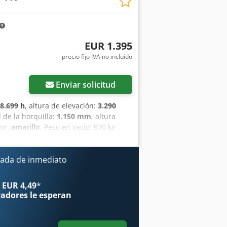
EUR 1.395
precio fijo IVA no incluído
Enviar solicitud
8.699 h
, altura de elevación:
3.290
d de la horquilla:
1.150 mm
, altura
lor:
amarillo
, Peso en vacío: 970 kg
entación disponible: Sí - Marcado CE:
cionamiento: 8699 - Tipo: Apilador
ón: 3290 mm - Altura de paso: 2040
ada de inmediato
as: 560 mm - Mástil: Dúplex - Tipo de
3PzB 200S - Año de fabricación de la
 EUR 4,49
*
ngitud del compartimento [mm]: 650 -
radores
le esperan
[mm]: 650 - Dimensiones de
porte [kg]: 970 kg Cedpfx Aozrdf
ra IVA: El precio indicado no incluye