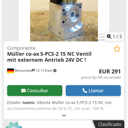
1
/
3
Componente
Müller co-ax
5-PCS-2 15 NC Ventil
mit externem Antrieb 24V DC !
EUR 291
Remscheid
12.114 km
precio fijo IVA no incluído
Consultar
Llamar
Estado:
nuevo
, Válvula Müller co-ax 5-PCS-2 15 NC con
accionamiento externo de 24 V CC, sin usar, 100 %
operativa, el alcance del suministro se corresponde con las
fotos. Dedpji Eb Tdsfx Ai Iekr
Clasificado