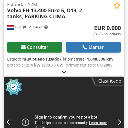
Estándar-SZM
Volvo
FH 13.400 Euro 5, D13, 2
tanks, PARKING CLIMA
EUR 9.900
Uden
12.064 km
VB IVA no incluído
Consultar
Llamar
Estado:
muy bueno (usado)
, kilometraje:
1.648.596 km
,
potencia:
294 kW (399,73 CV)
, primer registro:
01/2008
,
tipo de combustible:
diésel
, tamaño del neumático:
385/65
R22,5
, configuración de ejes:
4x2
, combustible:
diésel
,
Clasificado
cabina del conductor:
cabina dormitorio
, tipo de
engranaje:
automático
, clase de emisión:
Euro 5
,
amortiguación:
otro
, longitud total:
5.900 mm
, ancho total:
2.500 mm
, altura total:
3.600 mm
, Año de fabricación:
2008
, Equipamiento:
ABS, airbag, aire acondicionado,
control de crucero, dirección asistida, regulación eléctrica
de las ventanillas, spoiler
, = Opciones y equipamiento
adicionales = - Depósito de combustible de aluminio -