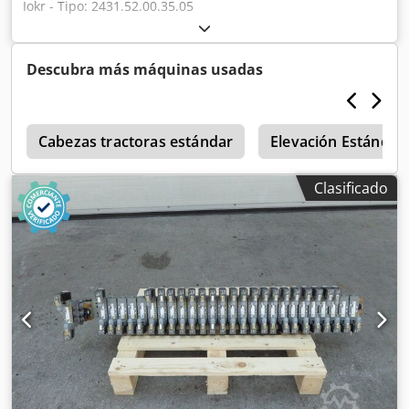
Iokr - Tipo: 2431.52.00.35.05
Descubra más máquinas usadas
r
Cabezas tractoras estándar
Elevación Estándar
Clasificado