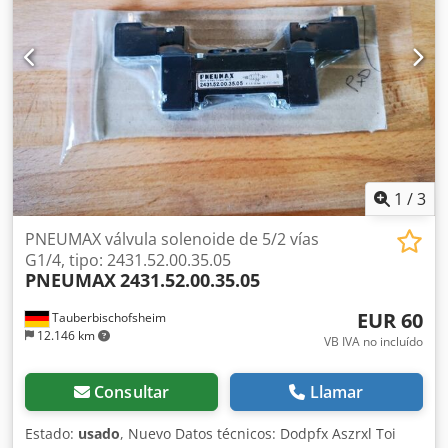
1
/
3
PNEUMAX válvula solenoide de 5/2 vías
G1/4, tipo: 2431.52.00.35.05
PNEUMAX
2431.52.00.35.05
EUR 60
Tauberbischofsheim
12.146 km
VB IVA no incluído
Consultar
Llamar
Estado:
usado
, Nuevo Datos técnicos: Dodpfx Aszrxl Toi