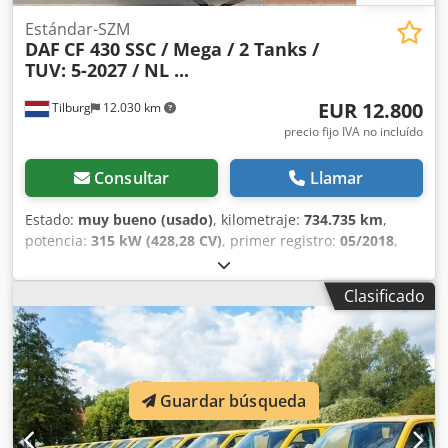
Estándar-SZM
DAF
CF 430 SSC / Mega / 2 Tanks /
TUV: 5-2027 / NL ...
EUR 12.800
Tilburg
12.030 km
precio fijo IVA no incluído
Consultar
Llamar
Estado:
muy bueno (usado)
, kilometraje:
734.735 km
,
potencia:
315 kW (428,28 CV)
, primer registro:
05/2018
,
tipo de combustible:
diésel
, tamaño del neumático:
315/70
R22.5
, configuración de ejes:
4x2
, distancia entre ejes:
Clasificado
3.800 mm
, combustible:
diésel
, color:
otro
, cabina del
conductor:
cabina dormitorio
, tipo de engranaje:
automático
, clase de emisión:
Euro 6
, amortiguación:
aire
,
longitud total:
6.040 mm
, ancho total:
2.550 mm
, carga
máxima por eje permitida (eje 1):
7.100 kg
, carga máxima
Guardar búsqueda
permitida por eje (eje 2):
11.500 kg
, Año de fabricación:
2018
, Equipamiento:
ABS, aire acondicionado, calefactor