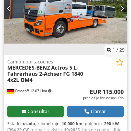
1
/
29
Camión portacoches
MERCEDES-BENZ
Actros 5 L-
Fahrerhaus 2-Achser FG 1840
4x2L OM4
EUR 115.000
Erbach
12.071 km
precio fijo IVA no incluído
Consultar
Llamar
Estado:
usado
, kilometraje:
10.000 km
, potencia:
290 kW
(394,29 CV)
, primer registro:
10/2025
, tipo de combustible: