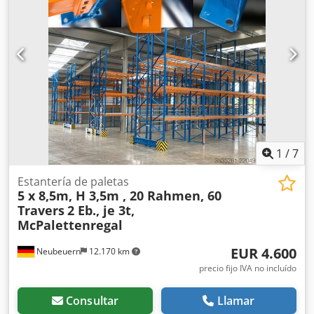
1
/
7
Estantería de paletas
5 x 8,5m, H 3,5m , 20 Rahmen, 60
Travers
2 Eb., je 3t,
McPalettenregal
EUR 4.600
Neubeuern
12.170 km
precio fijo IVA no incluído
Consultar
Llamar