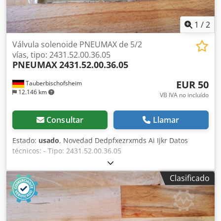
1
/
2
Válvula solenoide PNEUMAX de 5/2
vías, tipo: 2431.52.00.36.05
PNEUMAX
2431.52.00.36.05
EUR 50
Tauberbischofsheim
12.146 km
VB IVA no incluído
Consultar
Llamar
Estado:
usado
, Novedad Dedpfxezrxmds Ai Ijkr Datos
técnicos: - Tipo: 2431.52.00.36.05
Clasificado