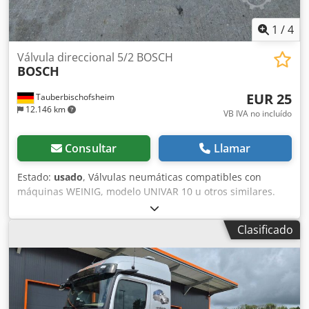
1
/
4
Válvula direccional 5/2 BOSCH
BOSCH
EUR 25
Tauberbischofsheim
12.146 km
VB IVA no incluído
Consultar
Llamar
Estado:
usado
, Válvulas neumáticas compatibles con
máquinas WEINIG, modelo UNIVAR 10 u otros similares.
Accionamiento estándar a ambos lados o retorno por
resorte. Dksdpfxjzrxlao Ai Isr Datos técnicos: - Cantidad: 27
Clasificado