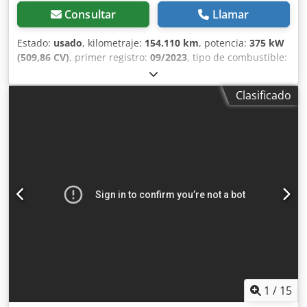
Consultar
Llamar
Estado:
usado
, kilometraje:
154.110 km
, potencia:
375 kW
(509,86 CV)
, primer registro:
09/2023
, tipo de combustible:
diésel
, peso total:
18.000 kg
, configuración de ejes:
2 ejes
,
próxima inspección (TÜV):
08/2027
, frenos:
retardador
,
Clasificado
color:
blanco
, tipo de engranaje:
automático
, clase de
emisión:
Euro 6
, Año de fabricación:
2023
, Equipamiento:
ABS, Programa electrónico de estabilidad (ESP), aire
acondicionado, calefactor de estacionamiento, sistema
de navegación
, Equipamiento: Sistema de navegación *
Calefacción estacionaria * Cabina completa Control de
velocidad: Regulador de velocidad adaptativo
Climatización: Climatizador automático * Aire
acondicionado estacionario Sistema hidráulico: Sistema de
2 circuitos * Sistema hidráulico para volcar la carga *
Sistema hidráulico para el piso móvil Dsdpfxszr Av Ae Ai
Ijkr Seguridad: ABS * EBS * ESP * Retardador hidráulico
Extras: Posibilidad de alquiler
1
/
15