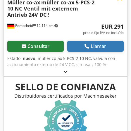
Müller co-ax
müller co-ax 5-PCS-2
10 NC Ventil mit externem
Antrieb 24V DC !
EUR 291
Remscheid
12.114 km
precio fijo IVA no incluído
Consultar
Llamar
Estado:
nuevo
, müller co-ax 5-PCS-2 10 NC, válvula con
accionamiento externo de 24 V CC, sin usar, 100 %
funcional, el alcance del suministro se corresponde con las
fotos. Dsdpei Eb Tasfx Ai Iskr
SELLO DE CONFIANZA
Distribuidores certificados por Machineseeker