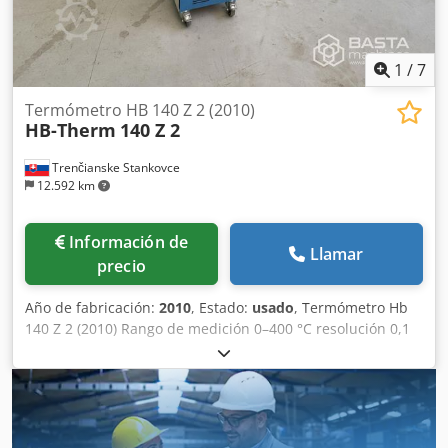
1
/
7
Termómetro HB 140 Z 2 (2010)
HB-Therm
140 Z 2
Trenčianske Stankovce
12.592 km
Información de
Llamar
precio
Año de fabricación:
2010
, Estado:
usado
, Termómetro Hb
140 Z 2 (2010) Rango de medición 0–400 °C resolución 0,1
°C Precisión de regulación ± 0,1 k -S tolerancia ±. Rango de
medición 0,4–40 l/min Resolución 0,1 l/min Precisión de
regulación ±0,1 l/min Tolerancia ±(5% del valor medido +
0,1 L/min) Medición de presión Unidad de valor Rango de
medición 0–20 bar resolución 0,1 bar Tolerancia ± 5% del