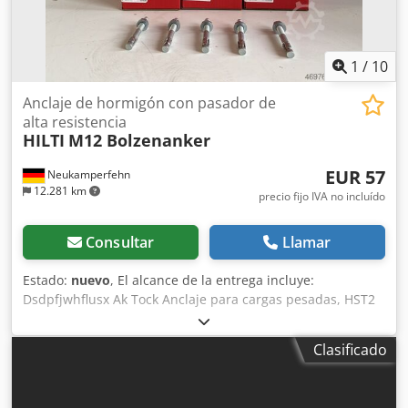
1
/
10
Anclaje de hormigón con pasador de
alta resistencia
HILTI
M12 Bolzenanker
EUR 57
Neukamperfehn
12.281 km
precio fijo IVA no incluído
Consultar
Llamar
Estado:
nuevo
, El alcance de la entrega incluye:
Dsdpfjwhflusx Ak Tock Anclaje para cargas pesadas, HST2
V3 M12x105 5-25 Cantidad mínima de pedido: 25 uds.
Fabricante: Hilti Versión: Acero al carbono galvanizado
Clasificado
Aprobado para: hormigón fisurado Montaje pasante: +
montaje previo Diámetro: M12 Ø del taladro / profundidad:
12 x 88 mm Profundidad de anclaje nominal: 80 mm