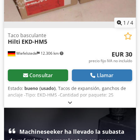
1
/
4
Taco basculante
Hilti
EKD-HM5
EUR 30
Wiefelstede
12.306 km
precio fijo IVA no incluído
Consultar
Llamar
Estado:
bueno (usado)
, Tacos de expansión, ganchos de
anclaje -Tipo: EKD-HM5 -Cantidad por paquete: 25
unidades Djdpfx Akjb A H Uqs Teck -Varilla roscada M4 -
Precio: por paquete -Número de paquetes: 21 -Peso: 1
kg/paquete
Machineseeker ha llevado la subasta