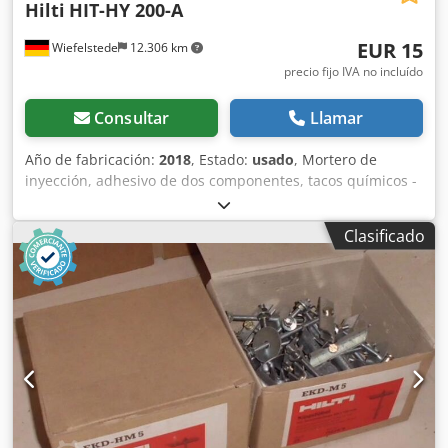
Hilti
HIT-HY 200-A
EUR 15
Wiefelstede
12.306 km
precio fijo IVA no incluído
Consultar
Llamar
Año de fabricación:
2018
, Estado:
usado
, Mortero de
inyección, adhesivo de dos componentes, tacos químicos -
Fabricante: BeA, grapas industriales grapas tipo HIT-HY
200-A -Cantidad: 12 piezas Mortero de inyección
Clasificado
disponible -Precio: por pieza -Dimensiones de transporte:
270/100/H60 mm Dcsdpfxeq Tfg Ro Ak Tsk -Peso: 0,8 kg/ud.