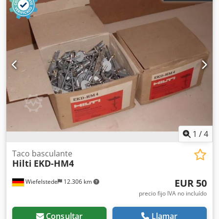
1
/
4
Taco basculante
Hilti
EKD-HM4
EUR 50
Wiefelstede
12.306 km
precio fijo IVA no incluído
Consultar
Llamar