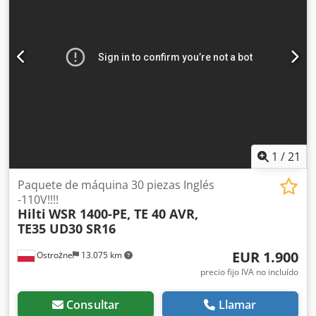
Profundidad de anclaje efectiva: 70 mm Longitud del
anclaje: 105 mm Espesor de apriete: 10 mm Peso por
pieza: 0,100 kg Contactos en nuestra empresa: Sr. Andre
Evering Sr. Mario Klöver Sr. Falk Deutsch Información
general del artículo: Este artículo solo está disponible para
recogida en almacén. El transporte o envío adicional
supondrá costes adicionales, los cuales pueden
consultarse con nosotros dependiendo del lugar de
entrega y el alcance.
1
/
21
Paquete de máquina 30 piezas Inglés
-110V!!!!
Hilti
WSR 1400-PE, TE 40 AVR,
TE35 UD30 SR16
EUR 1.900
Ostrożne
13.075 km
precio fijo IVA no incluído
Consultar
Llamar