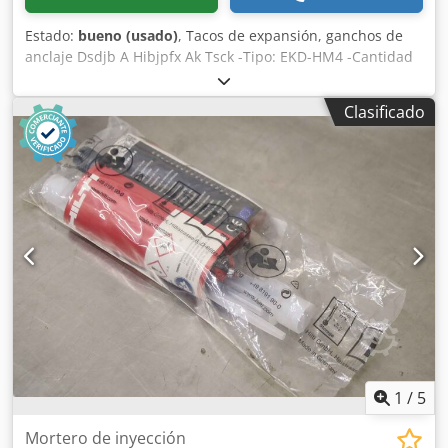
Estado:
bueno (usado)
, Tacos de expansión, ganchos de
anclaje Dsdjb A Hibjpfx Ak Tsck -Tipo: EKD-HM4 -Cantidad
por paquete: 50 unidades -Varilla roscada M4 -Precio: por
paquete -Cantidad de paquetes: 12 -Peso: 1,2 kg/paquete
Clasificado
1
/
5
Mortero de inyección