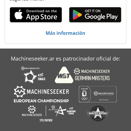
Hilti Ts 12
Hitachi Seiki Hg 500
Hq 500
Más información
Maho Mh 500 E
Maho Mh 500 W
Machineseeker.ar es patrocinador oficial de:
Maho Mh 500 W 4