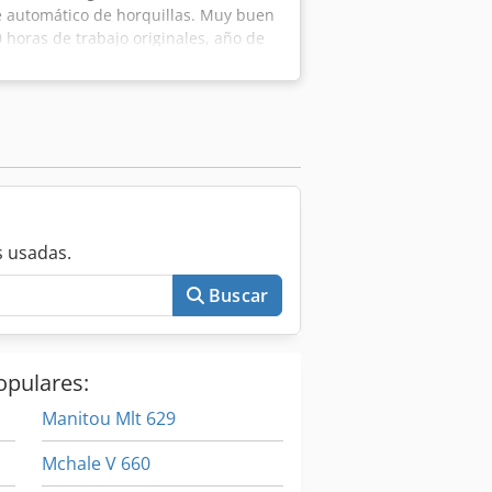
te automático de horquillas. Muy buen
 horas de trabajo originales, año de
otor arranca inmediatamente incluso a
 elevación 4 m, altura constructiva 3,2
 de 2,8 m. Iluminación, intermitentes,
eso propio 11.490 kg. Csdpeyk Hwvefx
 usadas.
Buscar
opulares:
Manitou Mlt 629
Mchale V 660