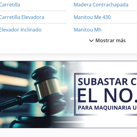
Carretilla
Madera Contrachapada
Carretilla Elevadora
Manitou Me 430
Elevador Inclinado
Manitou Mh
Mostrar más
Gancho De Carga
Manitou Mh 25
Halla Hdf 25
Manitou Mht 10180
Hormiga
Manitou Mht 790
Hormigas
Manitou Mi 25 G