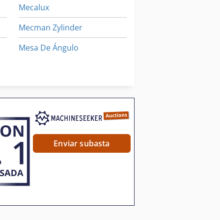
Mecalux
Mecman Zylinder
Mesa De Ángulo
Montacargas Carretilla Elevadora
Unicarriers
Enviar subasta