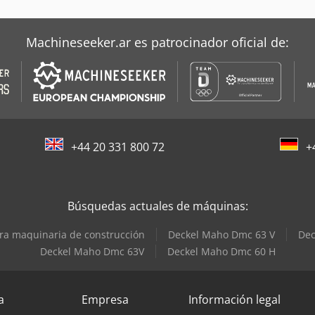
Machineseeker.ar es patrocinador oficial de:
+44 20 331 800 72
+
Búsquedas actuales de máquinas:
ra maquinaria de construcción
Deckel Maho Dmc 63 V
Dec
Deckel Maho Dmc 63V
Deckel Maho Dmc 60 H
a
Empresa
Información legal