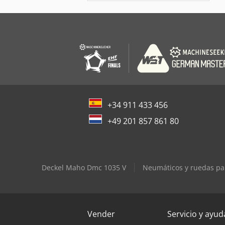
+34 911 433 456
+49 201 857 861 80
Deckel Maho Dmc 1035 V
Neumáticos y ruedas pa
Vender
Servicio y ayud