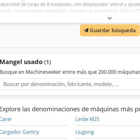
capacidad de carga de 8 toneladas, con desplazador lateral y ajus
estado, técnicamente impecable, de segundo propietario. Solo 1170
fabricación 2007. Motor Isuzu de 6 cilindros, seco y perfecto. El m
-10°C. Servicio recién hecho, neumáticos traseros nuevos. Altura de
Guardar búsqueda
m, longitud de horquillas 1,8 m, incluye prolongadores de horquilla
etc. Con cabina, aire acondicionado, calefacción, todo funciona. P
Ahljha
Mangel usado
(1)
Busque en Machineseeker entre más que 200.000 máquinas
Explore las denominaciones de máquinas más p
Carer
Linde M25
Cargador Gantry
Liugong