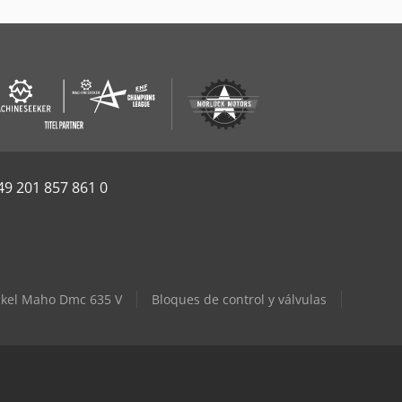
49 201 857 861 0
kel Maho Dmc 635 V
Bloques de control y válvulas