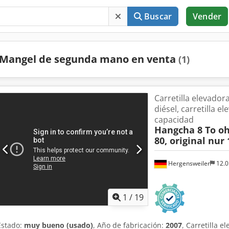
Buscar
Vender
Mangel de segunda mano en venta
(1)
Carretilla elevadora
diésel, carretilla e
capacidad
Hangcha 8 To o
80, original nur
Hergensweiler
12.
1
/
19
Estado:
muy bueno (usado)
, Año de fabricación:
2007
, Carretilla 