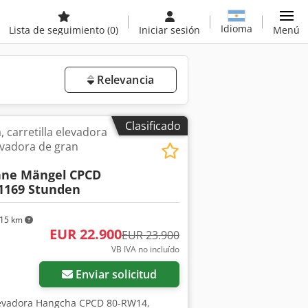
Idioma
Lista de seguimiento
(0)
Iniciar sesión
Menú
Relevancia
Clasificado
, carretilla elevadora
levadora de gran
hne Mängel
CPCD
 1169 Stunden
015 km
EUR 22.900
EUR 23.900
VB IVA no incluído
Enviar solicitud
elevadora Hangcha CPCD 80-RW14,