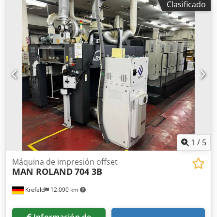
Clasificado
Roland Modelo: Practica PRZ 00 Colores: 2 Nota
importante: ¡Solo se han impreso 14 millones de copias!
Tamaño máximo de papel: 360 x 520 mm. Dsdpfx Aiozg Nb
Isfskr Área máxima de impresión: 350 x 500 mm.
Numeración y perforación Sistema de humectación
refrigerado Velocidad máxima: 10.000 Longitud de la
máquina: 2640 Estado: Excelente (disponible en stock)
Ubicación: Italia NOTA: ¡POR FAVOR, PRESENTE UNA
OFERTA!
1
/
5
Máquina de impresión offset
MAN ROLAND
704 3B
Krefeld
12.090 km