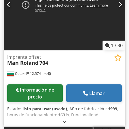
1
/
30
Imprenta offset
Man Roland
704
София
12.574 km
Información de
Llamar
precio
Estado:
listo para usar (usado)
, Año de fabricación:
1999
,
horas de funcionamiento:
163 h
, Funcionalidad:
totalmente funcional
, Roland R704 3B Atributo
Especificación Colores: 4 Tamaño máximo de papel: 74 cm