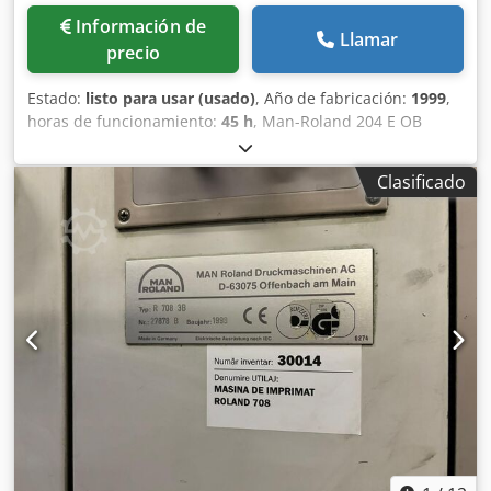
Información de
Llamar
precio
Estado:
listo para usar (usado)
, Año de fabricación:
1999
,
horas de funcionamiento:
45 h
, Man-Roland 204 E OB
Dkodpfswarb Hex Aifor Antigüedad: 1999 Solo 45 millones
RCI 2 - entintado a distancia Mojado continuo Rolandmatic
Clasificado
Plancha Easy Plate Lavado automático de mantillas
Alimentador de flujo continuo, pulverizador de polvo
Alimentador antiestático Datos técnicos: Tamaño máximo
de hoja: 52 x 74 cm (20,5 x 29,1 pulgadas) Tamaño mínimo
de hoja: 26 x 40 cm (10,2 x 15,7 pulgadas) Área máxima de
impresión: 51 x 72 cm (20,1 x 28,3 pulgadas) Velocidad
máxima de impresión: Hasta 13 000 hojas por hora
Tamaño de la plancha: 605 x 745 mm (23,8 x 29,3
pulgadas) Compatibilidad con sustratos: Papel, cartón,
materiales de embalaje ligeros Número de colores:
Disponible en configuración bicolor Requisitos de
alimentación: 400 V 50 Hz, 42 kW Peso de la máquina:
Aproximadamente 13 000 kg (28 660 lb)