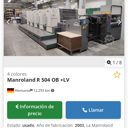
1
/
8
4 colores
Manroland
R 504 OB +LV
Alemania
12.293 km
Información de
Llamar
precio
Estado:
usado
, Año de fabricación:
2003
, La Manroland