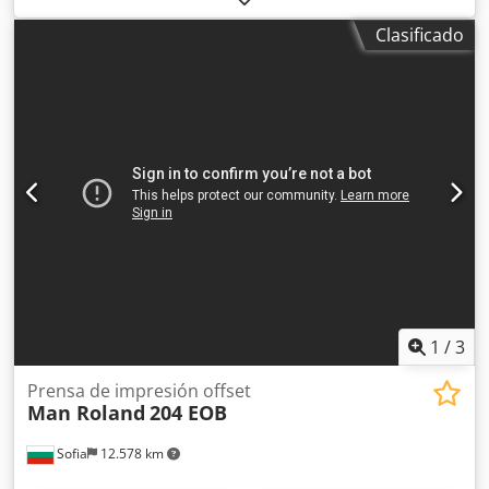
Clasificado
1
/
3
Prensa de impresión offset
Man Roland
204 EOB
Sofia
12.578 km