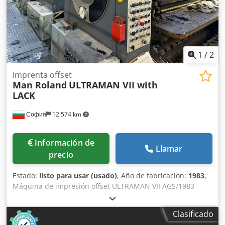
1
/
2
Imprenta offset
Man Roland
ULTRAMAN VII with
LACK
София
12.574 km
Información de
Llamar
precio
Estado:
listo para usar (usado)
, Año de fabricación:
1983
,
Máquina de impresión offset ULTRAMAN VII AGS/1983
Tamaño máximo de hoja: 1120x1600 mm Tamaño mínimo
de hoja: 600x800 mm Dkedpsy U Ufdjfx Aifor Impresión en
Clasificado
5 grupos de color + 1 grupo de barniz de dispersión