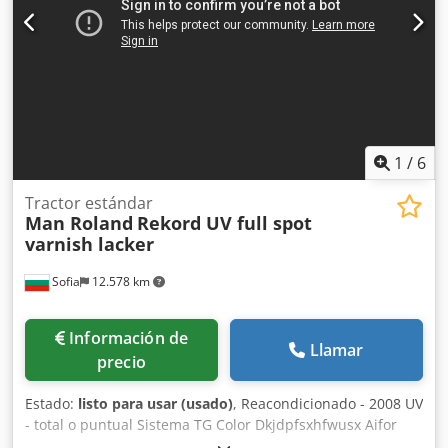
Carga ergonómica de planchas Dispositivo automático de
limpieza de rodillos entintadores Dispositivo automático
de limpieza de mantilla y cilindro de impresión Unidad de
pulverización de polvo Grafix Digital 3000 Secador IR Grafix
Select Dryer Dedpfsy Ndpzex Aifjkr Entrega apiladora alta
extendida Accesorios de serie Excelente estado, bien
mantenida, solo 56 millones de impresiones
1
/
6
Tractor estándar
Man Roland
Rekord UV full spot
varnish lacker
Sofia
12.578 km
Información de
Llamar
precio
Estado:
listo para usar (usado)
, Reacondicionado - 2008 UV
- total o puntual Sistema TG Color Dkjdpfsxhfwusx Aifor