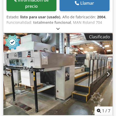
Información de
Llamar
precio
Estado:
listo para usar (usado)
, Año de fabricación:
2004
,
Funcionalidad:
totalmente funcional
, MAN Roland 704
Máquina en línea recta 105 millones de impresiones PPL
Rolandmatic RCI Dsdoxvbnrepfx Aifskr Limpieza
Clasificado
automática Spray de polvo Secador UV con 3 lámparas en
salida 1 interdeck
1
/
7