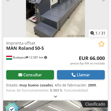
cobertura baja para la regulación de la unidad de
entintado en caso de muy bajo consumo de tinta. Sistema
automático de lavado de barniz con cepillo. Dedpfx Aohy
Tfwsifekr Guías de sujeción rápida del módulo de barniz.
Unidad de barnizado con sistema de raqueta de cámara.
Wekotron: Sistema de aplicación de polvo. Extensión de la
mesa de salida.
1
/
31
Imprenta offset
MAN Roland
50-5
EUR 66.000
Budapest
12.581 km
precio fijo IVA no incluído
Consultar
Llamar
Estado:
muy bueno (usado)
, Año de fabricación:
2009
,
horas de funcionamiento:
8.303 h
, Funcionalidad:
totalmente funcional
, número de máquina/vehículo:
33365B
, canales de color:
5
, peso del papel (máx.):
600
Clasificado
g/m²
, ancho de papel (min.):
180 mm
, ancho de papel