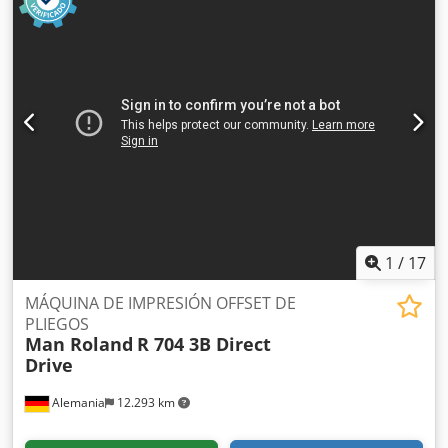
Secado por infrarrojos (IR) humedecido y refrigerado por
alcohol Sistemas de sujeción rápida de planchas La
máquina está en buen estado de funcionamiento.
1
/
17
MÁQUINA DE IMPRESIÓN OFFSET DE
PLIEGOS
Man Roland
R 704 3B Direct
Drive
Alemania
12.293 km