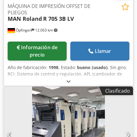
MÁQUINA DE IMPRESIÓN OFFSET DE
PLIEGOS
MAN Roland
R 705 3B LV
Öpfingen
12.063 km
Información de
Llamar
precio
Año de fabricación:
1998
, Estado:
bueno (usado)
, Sin giro.
RCI: Sistema de control y regulación. APL (cambiador de
planchas totalmente automático): Sistema automático de
cambio de planchas con sujeción y tensión motorizadas de
Clasificado
las planchas de impresión. Sistema de regulación de la
temperatura de la unidad de entintado Grapho Metronic.
Sistema de refrigeración y circulación de Technotrans.
Humidificador Roland Deltamatic. Secador infrarrojo.
Quickstart: Software para optimizar el control de la
máquina tras una parada. Sistema antiestático Kersten en
el alimentador. LCS: Software de estabilización de