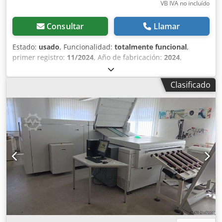
VB IVA no incluído
Consultar
Llamar
Estado:
usado
, Funcionalidad:
totalmente funcional
,
primer registro:
11/2024
, Año de fabricación:
2024
,
Ofrecemos este sistema usado LITHEC LithoFlash Inline
HBDM XL75 Inpress Control Lithec para Heidelberg XL75,
Clasificado
año de fabricación 2024. El sistema Lithec es una excelente
alternativa al Inpresscontrol de Heidelberg. Tipo:
LithoFlash® Inline HBDM XL75 Número de serie: GG 0326
Año de fabricación: 10/2024 El sistema se ha desmontado
porque la prensa de impresión en la que estaba instalado
se vendió a Asia, donde no tienen interés en el sistema.
Sistema de medición y control en línea para impresión
offset La reducción del tiempo de preparación aumenta el
rendimiento de trabajos. El importante ahorro de
desperdicio reduce directamente los costes de soporte de
impresión. Además, el uso de un sistema de medición y
control garantiza la calidad de la producción. Ámbitos de
aplicación - Para máquinas de impresión offset hoja y