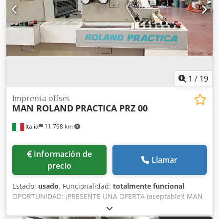
Dispositivo de lavado automático para: - Rodillos
entintadores, cilindros de impresión y de mantilla • Control
electrónico de alimentación de hojas • Entrega sin pausa •
Panel de control en entrega • Lector JobCard • Dispositivo
para cartón • En producción • Ubicación: Alemania •
Disponible: inmediata
1
/
19
Imprenta offset
MAN ROLAND
PRACTICA PRZ 00
Italia
11.798 km
Información de
Llamar
precio
Estado:
usado
, Funcionalidad:
totalmente funcional
,
OPORTUNIDAD: ¡PRESENTE UNA OFERTA (aceptable)! MAN
Roland Practica PRZ 00 Imprenta offset de 2 colores Tipo:
Impresora de alimentación por hojas Fabricante: MAN