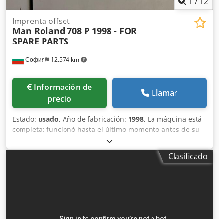
1
/
12
Imprenta offset
Man Roland
708 P 1998 - FOR
SPARE PARTS
София
12.574 km
Información de
Llamar
precio
Estado:
usado
, Año de fabricación:
1998
, La máquina está
completa: funcionó hasta el último momento antes de su
desmontaje. Todas las piezas están disponibles y están a
la venta. Dkodeyzgh Dspfx Aifer
Clasificado