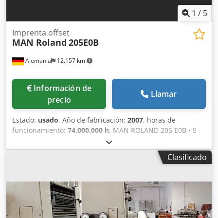
1
/
5
Imprenta offset
MAN Roland
205E0B
Alemania
12.157 km
Información de
Llamar
precio
Estado:
usado
, Año de fabricación:
2007
, horas de
funcionamiento:
74.000.000 h
, MAN ROLAND 205 E0B • 5
colores • Tamaño máximo: 520 mm x 740 mm • Paquete
ProfitPlus Premium: - Alimentador de doble hoja - Unidad
Clasificado
de lavado Baldwin - Guía de cartón completa Dkodpfx
Aioytb Egsfjr - EPL (carga ergonómica de planchas) •
Sistema antiestático Kersten • Sistema de registro Bacher •
Pulverizador de polvo: Grafix 72 Digital Plus • Alcosmart •
Interfaz PressManager Smart • Smart R 200 Online •
Control remoto de tinta y registro: RCI • ColorPilot Smart •