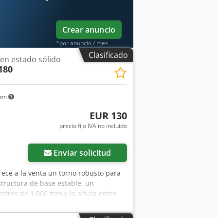
Crear anuncio
*por anuncio / mes
Clasificado
en estado sólido
180
 km
EUR 130
precio fijo IVA no incluído
Enviar solicitud
frece a la venta un torno robusto para
tructura de base estable, un
entros de 1.000 mm y la altura entre
s de torneado y piezas de mayor
rox. 1.520 mm Anchura total: aprox. 520