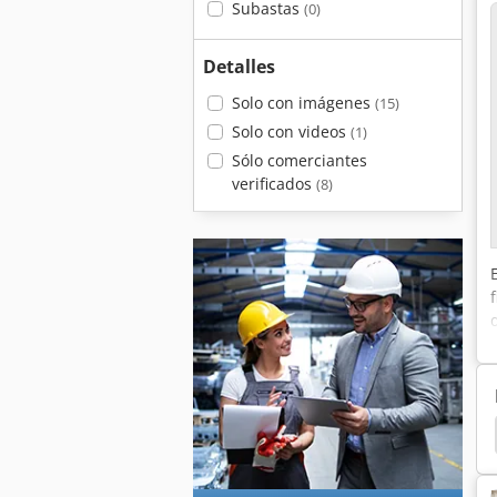
Subastas
(0)
Detalles
Solo con imágenes
(15)
Solo con videos
(1)
Sólo comerciantes
verificados
(8)
e Mesa
Husillo De Fresadora
Fresadora Swm