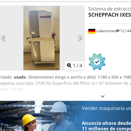
Consola para carro deslizante chasis varios accesorios
Sistema de extracc
SCHEPPACH
IXE
Lüdenscheid
12.14
1
/
4
Estado:
usado
, Dimensiones (largo x ancho x alto): 1180 x 650 x 1
negativa asociada: 2100 Pa Superficie del filtro: 4,1 m² Volumen de 
Peso: 116 kg
Vender maquinaria us
Anuncie ahora desde
11 millones de comp