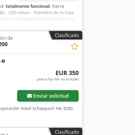
ad:
totalmente funcional
, Sierra
k - 220 voltios - Diámetro de la hoja:
neficio Transporte disponible por un
rantía queda excluida en ventas a
Clasificado
ión de
200
m
EUR 350
precio fijo IVA no incluído
Enviar solicitud
aspiración móvil Scheppach HA 3200.
Clasificado
mesa