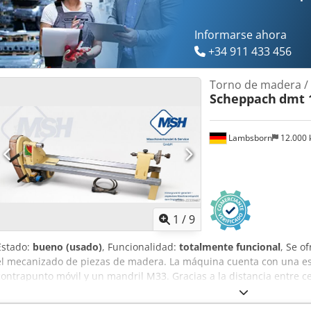
Informarse ahora
+34 911 433 456
Torno de madera / 
Scheppach
dmt 
Lambsborn
12.000
1
/
9
Estado:
bueno (usado)
, Funcionalidad:
totalmente funcional
, Se o
el mecanizado de piezas de madera. La máquina cuenta con una es
contrapunto móvil y un mandril M33. Gracias a la distancia entre c
centros de 180 mm, la máquina es adecuada para diversos trabajo
longitud. Datos técnicos: Dcsdpfszl D Rnsx Afdjk Longitud total: ap