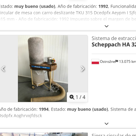
Estado:
muy bueno (usado)
, Año de fabricación:
1992
, Funcionalid
circular de mesa con carro deslizante TKU 315 Dcedpfx Aeypm I Sjfdj
315 mm - Año de fabricación: 1992 Impuesto sobre el margen de be
coste adicional. Debido a la antigüedad de la máquina usada, la ga
clientes comerciales.
Sistema de extracc
Scheppach
HA 3
Ostrożne
13.075 k
1
/
4
Año de fabricación:
1994
, Estado:
muy bueno (usado)
, Sistema de 
Dsdpfx Aoghrvxjfdsck
Sierra circular de 