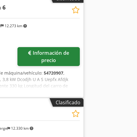
 6
f
12.273 km
Información de
precio
de máquina/vehículo:
54720907
,
A, 3,8 kW Dcodjh U A S Uepfx Afdjk
nte 330 kg Longitud del carro de
ión de polvo: 100 mm Ancho de corte:
Clasificado
erge
12.330 km