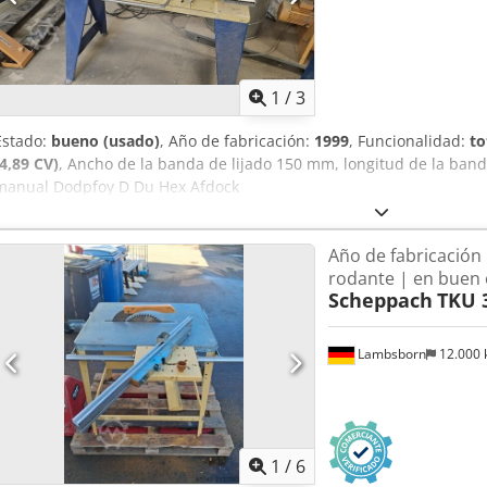
1
/
3
Estado:
bueno (usado)
, Año de fabricación:
1999
, Funcionalidad:
to
(4,89 CV)
, Ancho de la banda de lijado 150 mm, longitud de la ban
manual Dodpfoy D Du Hex Afdock
Año de fabricación
rodante | en buen
Scheppach
TKU 
Lambsborn
12.000
1
/
6