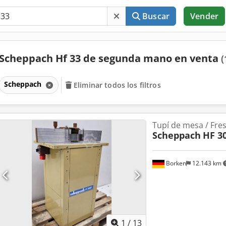
Buscar
Vender
Scheppach Hf 33 de segunda mano en venta
(
Scheppach
Eliminar todos los filtros
Tupí de mesa / Fre
Scheppach
HF 3
Borken
12.143 km
1
/
13