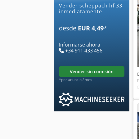
Vender scheppach hf 33
inmediatamente
desde
EUR 4,49
*
Informarse ahora
+34 911 433 456
vender sin comisión
*por anuncio / mes