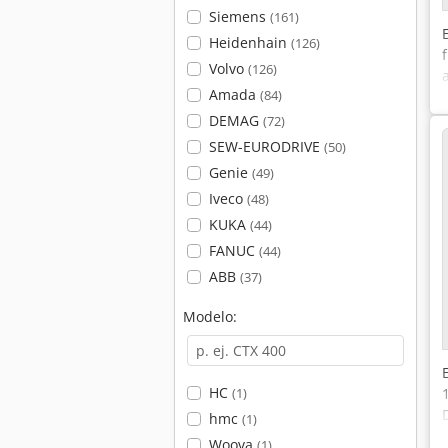
Siemens
(161)
Heidenhain
(126)
Volvo
(126)
Amada
(84)
DEMAG
(72)
SEW-EURODRIVE
(50)
Genie
(49)
Iveco
(48)
KUKA
(44)
FANUC
(44)
ABB
(37)
Modelo:
HC
(1)
hmc
(1)
Woova
(1)