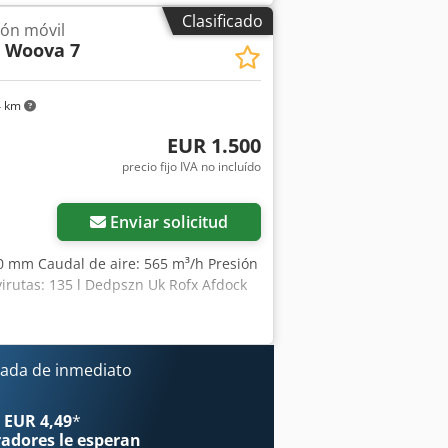
Clasificado
ión móvil
S Woova 7
4 km
EUR 1.500
precio fijo IVA no incluído
Enviar solicitud
980 mm Caudal de aire: 565 m³/h Presión
virutas: 135 l Dedpszn Uk Rofx Afdock
ada de inmediato
 EUR 4,49
*
radores
le esperan