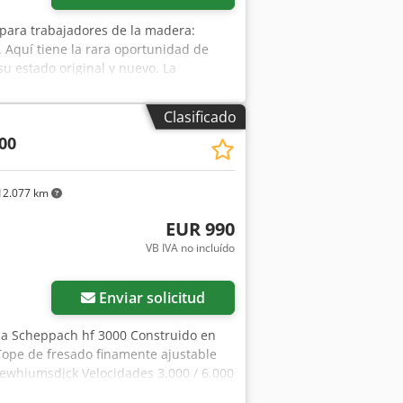
a para trabajadores de la madera:
Aquí tiene la rara oportunidad de
u estado original y nuevo. La
ara talleres de madera, utilizada
s al bricolaje como para artesanos.
Clasificado
lo: 30 mm (medida estándar para
00
 en etapas (3.000 / 6.000 / 8.200 o
ltura del husillo: hasta 100 mm Peso:
braciones) Conexión para aspiración:
2.077 km
 ¡Encuentre otros artículos, nuevos y
ulta!
EUR 990
VB IVA no incluído
Enviar solicitud
sa Scheppach hf 3000 Construido en
ope de fresado finamente ajustable
ewhiumsdjck Velocidades 3.000 / 6.000
rda Boquilla de extracción de 100 mm