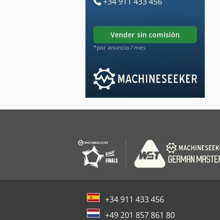
+34 911 433 456
vender sin comisión
*por anuncio / mes
+34 911 433 456
+49 201 857 861 80