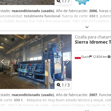
1
/
7
Estado:
reacondicionado (usado)
, Año de fabricación:
2006
, horas
Funcionalidad:
totalmente funcional
, fuerza de corte:
650 t
, poten
SL Csdpfx Ansvbq Ene Toha Precompresión: 100 t 230 CV Cummins d
de corte – 7 cortes por minuto con la unidad de corte vacía 4 corte
pulgadas Capacidad de corte – 12–16 toneladas por hora Tamaño de 
Cizalla para chatar
paca – promedio 900 libras Producción de pacas – 10–13 toneladas
Sierra Idromec
T
24" x variable
Gucin
12.824 km
1
/
3
Estado:
reacondicionado (usado)
, Año de fabricación:
2007
, Funcio
de corte:
650 t
, - Máquina en muy buen estado técnico y visual, c
CAT - 650 T de fuerza de corte - Semi-móvil Chsdpey Ncqwofx An 
solo con fines ilustrativos)