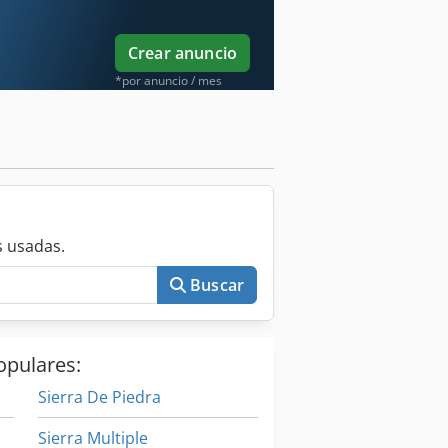
Crear anuncio
*por anuncio / mes
 usadas.
Buscar
opulares:
Sierra De Piedra
Sierra Multiple