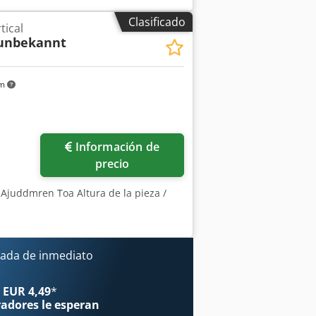
Clasificado
tical
unbekannt
km
Información de
precio
 Ajuddmren Toa Altura de la pieza /
ada de inmediato
 EUR 4,49
*
radores
le esperan