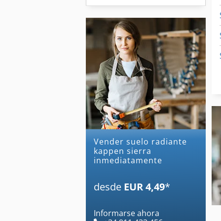
Vender suelo radiante
kappen sierra
inmediatamente
desde
EUR 4,49
*
Informarse ahora