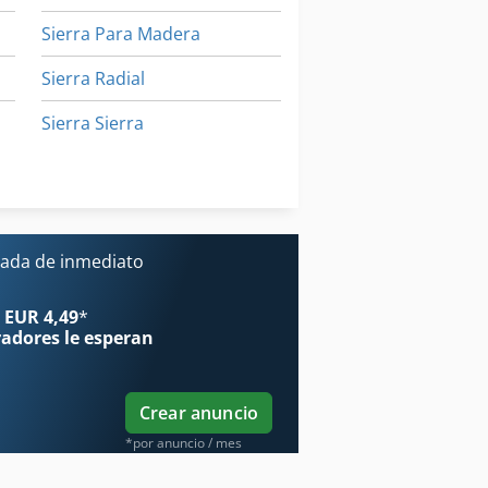
Sierra Para Madera
Sierra Radial
Sierra Sierra
Sierra Sircular
Sierra Tirón
ada de inmediato
 EUR 4,49
*
radores
le esperan
Crear anuncio
*por anuncio / mes