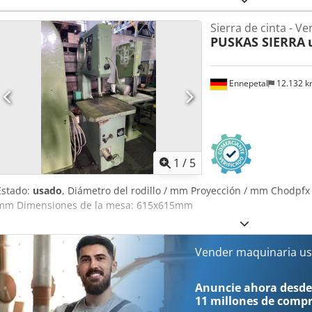
Sierra de cinta - Ver
PUSKAS SIERRA
Ennepetal
12.132 
1
/
5
Estado:
usado
, Diámetro del rodillo / mm Proyección / mm Chodpfx
mm Dimensiones de la mesa: 615x615mm
Vender maquinaria us
Anuncie ahora desde
11 millones de comp