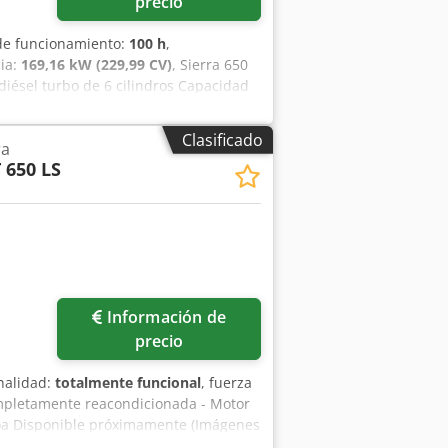
precio
 de funcionamiento:
100 h
,
cia:
169,16 kW (229,99 CV)
, Sierra 650
iésel turbo de 6 cilindros Capacidad
s por minuto realizando cortes de 24
paca – 32" x 24" x variable Peso de la
Clasificado
ra
 por hora Tamaño del paquete – 32" x
 650 LS
Información de
precio
nalidad:
totalmente funcional
, fuerza
ompletamente reacondicionada - Motor
Toa Disponible próximamente (Imágenes