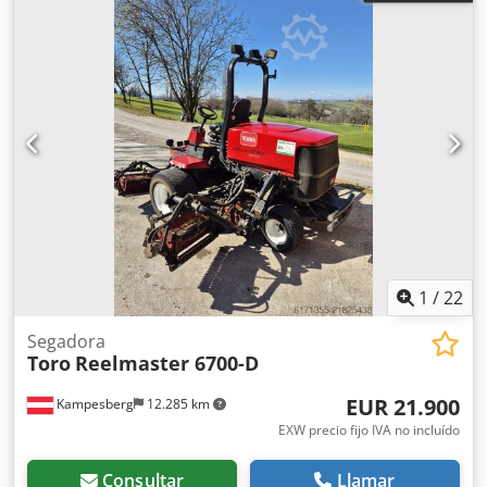
1
/
22
Segadora
Toro
Reelmaster 6700-D
EUR 21.900
Kampesberg
12.285 km
EXW precio fijo IVA no incluído
Consultar
Llamar