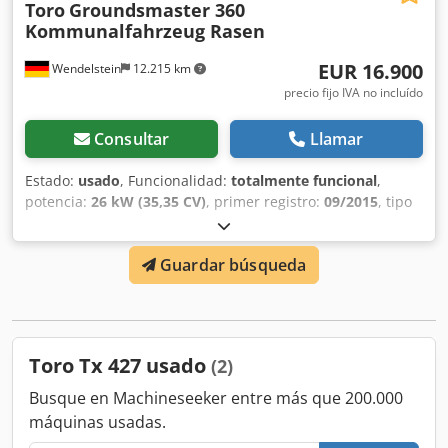
Toro
Groundsmaster 360
Kommunalfahrzeug Rasen
EUR 16.900
Wendelstein
12.215 km
precio fijo IVA no incluído
Consultar
Llamar
Estado:
usado
, Funcionalidad:
totalmente funcional
,
potencia:
26 kW (35,35 CV)
, primer registro:
09/2015
, tipo
de combustible:
diésel
, color:
rojo
, configuración de ejes:
4x4
, peso operativo:
1.500 kg
, combustible:
diésel
, cabina
Guardar búsqueda
del conductor:
cabina del conductor
, tipo de engranaje:
hidrostático
, Año de fabricación:
2015
, horas de
funcionamiento:
2.398 h
, Equipamiento:
aire
acondicionado, faros adicionales, hidráulica, tracción a
las cuatro ruedas
, Máquina de trabajo autopropulsada,
Toro Tx 427 usado
(2)
segadora: + Toro + Groundsmaster 360 + Año de
fabricación: 2015 + 2.398 horas de funcionamiento + Motor
Busque en Machineseeker entre más que 200.000
diésel Kubota de 4 cilindros, 1.498 cc, 35 CV + Tracción a
máquinas usadas.
las cuatro ruedas + Dirección a las cuatro ruedas opcional