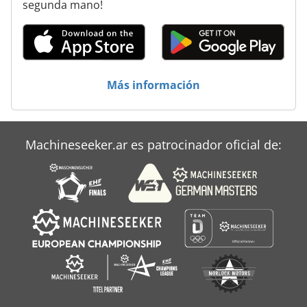
segunda mano!
Toro Reelmaster 216
Toro Stx 26
Toro Workman
Más información
Toro Zmaster
Torre De Secado
Machineseeker.ar es patrocinador oficial de:
Tractor Eléctrico