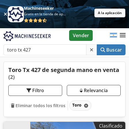
Machineseeker
A la aplicación
Gratis en la tienda de aplicaciones
Vender
Buscar
Toro Tx 427 de segunda mano en venta
(2)
Filtro
Relevancia
Toro
Eliminar todos los filtros
Clasificado