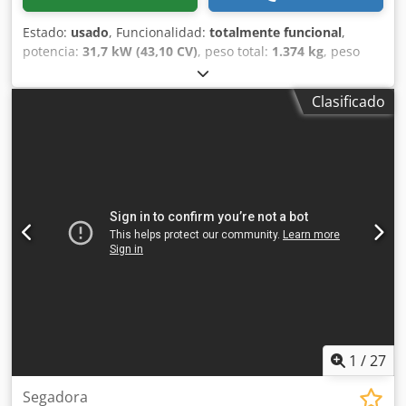
Estado:
usado
, Funcionalidad:
totalmente funcional
,
potencia:
31,7 kW (43,10 CV)
, peso total:
1.374 kg
, peso
operativo:
1.374 kg
, horas de funcionamiento:
2.585 h
,
Ofrecemos este cortacésped Toro Reelmaster 6700-D de
Clasificado
ocasión con tracción total. Horas de trabajo: 2.585 h El IVA
puede ser desglosado. Potencia nominal: 31,7 kW Régimen
nominal: 3.000 rpm Peso operativo: 1.374 kg Nivel de
potencia sonora: 105 dB Csdpjy Ib R Tsfx Ab Tjrf Número
de serie: 313000123 País de origen: EE.UU. Sin garantía ni
responsabilidad. Si tiene alguna pregunta o necesita más
información, no dude en enviarnos un mensaje o
llamarnos.
1
/
27
Segadora