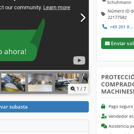
Schuhmann
Número ID d
22177582
+49 201 8..
Enviar sol
o ahora!
PROTECCI
COMPRADO
1
/
7
MACHINES
Pago seguro 
var subasta
Vendedor es
Asistencia p