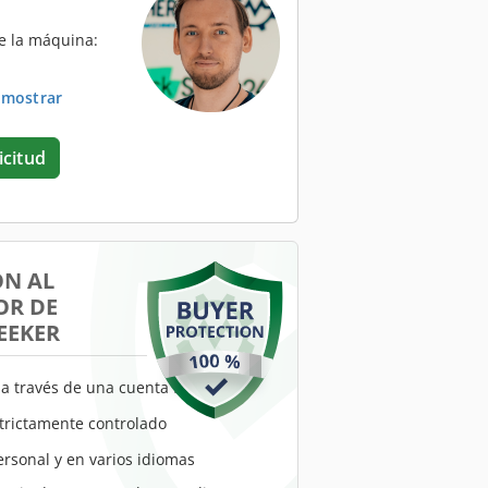
e la máquina:
. mostrar
icitud
ÓN AL
R DE
EEKER
a través de una cuenta fiduciaria
trictamente controlado
ersonal y en varios idiomas