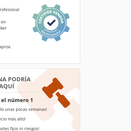
rofesional
 en
ker
aprox.
NA PODRÍA
 AQUÍ
 el número 1
olo unas pocas semanas!
ecio más alto!
stes fijos ni riesgos!