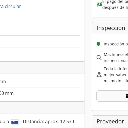
El pago del p
ra circular
después de l
Inspección
Inspección p
Machineseek
inspecciona
Toda la info
mejor saber
mismo in sit
 mm
00 mm
Proveedor
aquia
– Distancia: aprox. 12.530