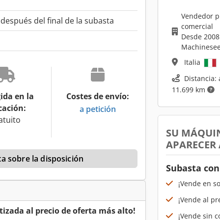
Vendedor p
espués del final de la subasta
comercial
Desde 2008
Machinesee
Italia
Distancia: 
11.699 km
ida en la
Costes de envío:
cación:
a petición
atuito
SU MÁQUI
APARECER
a sobre la disposición
Subasta con
¡Vende en s
¡Vende al pr
izada al precio de oferta más alto!
¡Vende sin co