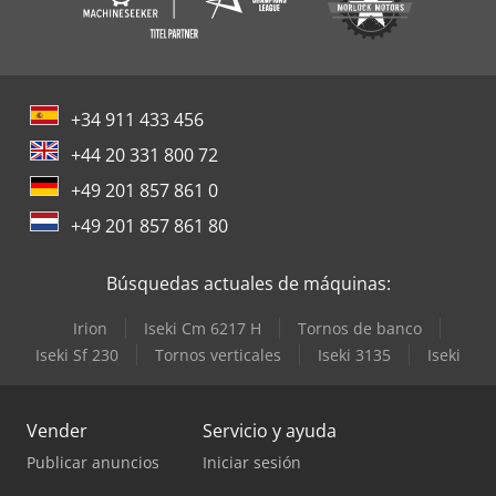
+34 911 433 456
+44 20 331 800 72
+49 201 857 861 0
+49 201 857 861 80
Búsquedas actuales de máquinas:
Irion
Iseki Cm 6217 H
Tornos de banco
Iseki Sf 230
Tornos verticales
Iseki 3135
Iseki
Vender
Servicio y ayuda
Publicar anuncios
Iniciar sesión