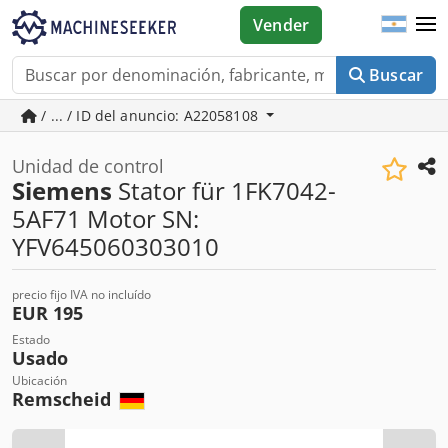
Vender
Buscar
/ ... / ID del anuncio: A22058108
Unidad de control
Siemens
Stator für 1FK7042-
5AF71 Motor SN:
YFV645060303010
precio fijo IVA no incluído
EUR 195
Estado
Usado
Ubicación
Remscheid