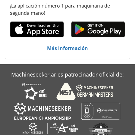
¡La aplicación número 1 para maquinaria de
Motor De Traccion
segunda mano!
Máquinas De Herramientas
Máquinas Para
Más información
Transporte De
Machineseeker.ar es patrocinador oficial de: