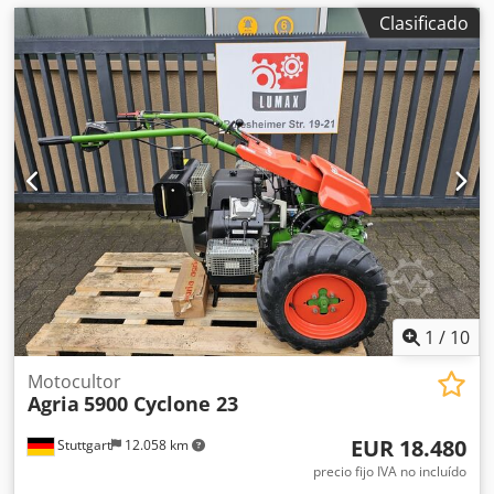
Clasificado
1
/
10
Motocultor
Agria
5900 Cyclone 23
EUR 18.480
Stuttgart
12.058 km
precio fijo IVA no incluído