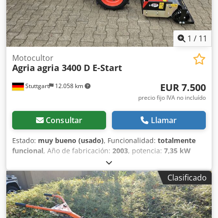
1
/
11
Motocultor
Agria
agria 3400 D E-Start
EUR 7.500
Stuttgart
12.058 km
precio fijo IVA no incluído
Consultar
Llamar
Estado:
muy bueno (usado)
, Funcionalidad:
totalmente
funcional
, Año de fabricación:
2003
, potencia:
7,35 kW
(9,99 CV)
, tipo de combustible:
diésel
, tipo de engranaje:
mecánico
, AGRIA 3400 Diferencial Motocultor /
Clasificado
Portaherramientas - Motor diésel Yanmar L100AE de 10 CV
- Caja de cambios reversible 4V+4R - Manillar regulable en
altura y lateralmente - Neumáticos 6.00-12 AS Accesorios
incluidos en el precio: - R2 MT-90 grada rotativa "nueva"