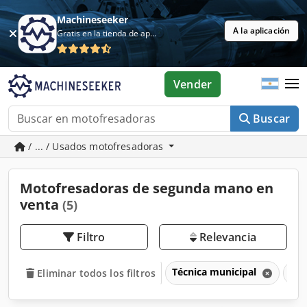
Machineseeker
A la aplicación
Gratis en la tienda de aplicaciones
Vender
Buscar
/ ... / Usados motofresadoras
Motofresadoras de segunda mano en
venta
(5)
Filtro
Relevancia
Técnica municipal
Mot
Eliminar todos los filtros