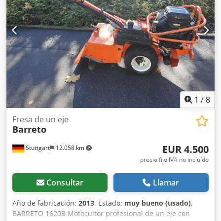
Dcedpfswzwftsx Acbok Este motocultor Agria 3400 está en
buen estado general, recién revisado y listo para trabajar.
Venta como máquina usada, excluyendo devolución,
garantía y responsabilidad. Precio neto 7.555,- € // Precio
bruto 8.990,- € - Posibilidad de inspección / prueba de
funcionamiento - Envío nacional 220 €, excepto islas
1
/
8
Fresa de un eje
Barreto
EUR 4.500
Stuttgart
12.058 km
precio fijo IVA no incluído
Consultar
Llamar
Año de fabricación:
2013
, Estado:
muy bueno (usado)
,
BARRETO 1620B Motocultor profesional de un eje con