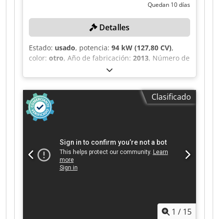
Quedan 10 días
Detalles
Estado:
usado
, potencia:
94 kW (127,80 CV)
,
color:
otro
, Año de fabricación:
2013
, Número de
cilindros: 6 Ancho: 80 cm Ancho de las orugas: 8
cm Número de serie: E00210468 Motor: Volvo D6
H Número de cilindros: 6 cilindros Potencia del
Clasificado
motor: 128 kW Cedpfx Ajzrv U Eocierf
Profundidad de excavación: 6,71 m Alcance
máximo: 10,1 m Fuerza de arranque: 142 kN
Horas de funcionamiento: 5397 horas Potencia:
129 kW Cumple con la normativa CE: sí Ancho de
las cadenas: 800 mm Estado: Signos de uso,
mensaje de error del motor.
1
/
15