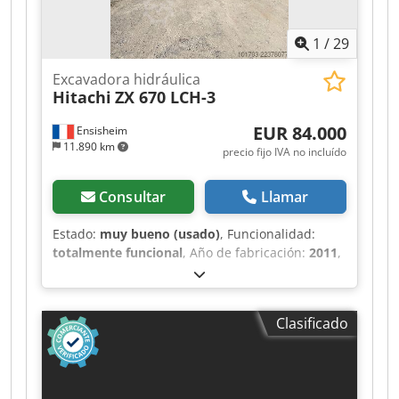
cm Sistema de cambio rápido: Sí Marcado CE: Sí
Estado Estado técnico: muy bueno Estado
1
/
29
estético: muy bueno
Excavadora hidráulica
Hitachi
ZX 670 LCH-3
EUR 84.000
Ensisheim
11.890 km
precio fijo IVA no incluído
Consultar
Llamar
Estado:
muy bueno (usado)
, Funcionalidad:
totalmente funcional
, Año de fabricación:
2011
,
horas de funcionamiento:
12.300 h
, Excavadora
hidráulica HITACHI tipo ZX 670 LCH-3 Año de
fabricación: 2011 Horas: 12.300 horas Crsdpjzm
Clasificado
Sw Sjfx Aciof Marca del motor: ISUZU Potencia
del motor: 345 kW Peso de la excavadora: 67.300
kg Se suministra con cuchara en perfecto
estado. Estado operativo: OK