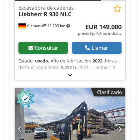
Excavadora de cadenas
Liebherr
R 930 NLC
EUR 149.000
Alemania
12.293 km
precio fijo IVA no incluído
Consultar
Llamar
Estado:
usado
, Año de fabricación:
2023
, horas
de funcionamiento:
3.422 h
, 2023 | Liebherr R
930 NLC | Excavadora de oruga usada | 3422
horas Crsdpfozrnxpsx Acief 📍Ubicación:
Alemania 🚛 Entrega disponible a su destino:
Clasificado
¡Utilice nuestra calculadora de envío para
estimar los costos de transporte! 💰 Compre
ahora por 149 000 EUR o haga una oferta. Pago
al momento de la entrega disponible por una
tarifa asequible (sujeto a aprobación)* 👷‍♂️
Inspeccionada por un experto independiente 65
puntos de inspección, 64 aprobados ✅, 0 con
deficiencias ℹ️, 1 observación ⚠️ 📌 Comentario del