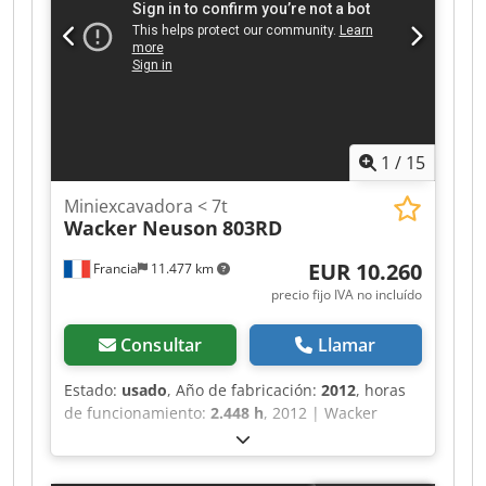
1
/
15
Miniexcavadora < 7t
Wacker Neuson
803RD
EUR 10.260
Francia
11.477 km
precio fijo IVA no incluído
Consultar
Llamar
Estado:
usado
, Año de fabricación:
2012
, horas
de funcionamiento:
2.448 h
, 2012 | Wacker
Neuson 803RD | Miniexcavadora usada < 7 t |
2448 horas 📍Ubicación: Francia 🚛 Entrega
disponible en su destino; ¡utilice nuestra