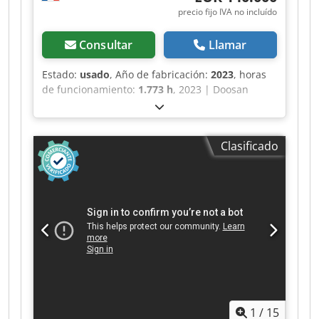
✔ Opciones de pago seguras y flexibles 🔄 ¿Está
precio fijo IVA no incluído
considerando otras opciones de equipos?
Ofrecemos herramientas y recursos útiles para
Consultar
Llamar
todos los propietarios y operadores de equipos,
de fácil acceso en nuestra plataforma.
Estado:
usado
, Año de fabricación:
2023
, horas
de funcionamiento:
1.773 h
, 2023 | Doosan
DX225LC-5 | Excavadora sobre orugas usada |
1773 horas 📍Ubicación: Francia 🚛 Posibilidad
de entrega en su destino. ¡Utilice nuestra
Clasificado
calculadora de envíos para estimar los costos de
transporte! 💰 Compre ahora por 140.000 EUR o
haga una oferta. Pago al momento de la entrega
disponible por una tarifa asequible (sujeto a
aprobación)* 👷‍♂️ Inspeccionada por un experto
independiente 67 puntos de inspección, 67
aprobados ✅, 0 imperfecciones ℹ️, 0 gastos ⚠️ 📌
Comentario del inspector: Máquina con muy
pocas horas de uso, en muy buen estado, todo
en perfecto estado. 📄 ¿Desea ver la inspección
completa, fotos adicionales o un video? Consejo:
1
/
15
La referencia "40971 Equippo" se utiliza