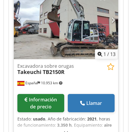
en puentes o carreteras, con menos costes
operativos, menos paradas y más comodidad.
Excavadora de segunda mano a la venta ideal
para excavación de terrenos, carga, elevación y
descarga materiales por la acción de la cuchara.
Precio de cazos: a consultar Anchura de la
oruga: 600 mm CE brazo monoblock Crsdpfxezi
Ecae Acijf enganche rápido hidráulico y engrase
1
/
13
centralizado
Excavadora sobre orugas
Takeuchi
TB2150R
España
10.953 km
Información
Llamar
de precio
Estado:
usado
, Año de fabricación:
2021
, horas
de funcionamiento:
3.350 h
, Equipamiento:
aire
acondicionado
, Peso en vacío: 16.000 kg