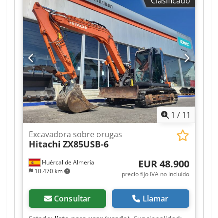
Clasificado
1
/
11
Excavadora sobre orugas
Hitachi
ZX85USB-6
EUR 48.900
Huércal de Almería
10.470 km
precio fijo IVA no incluído
Consultar
Llamar