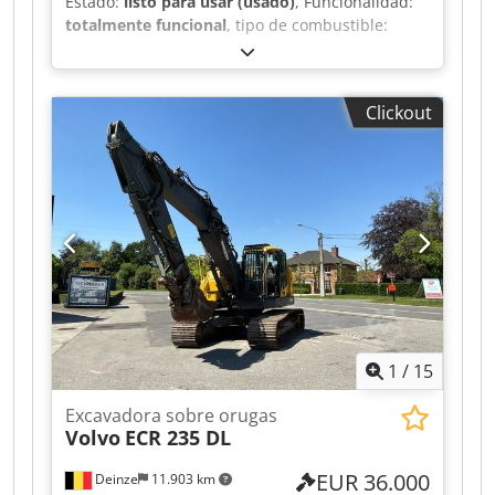
Estado:
listo para usar (usado)
, Funcionalidad:
totalmente funcional
, tipo de combustible:
diésel
, color:
naranja
, peso total:
8.650 kg
,
estado de la cadena:
100 %
, número de asientos:
1
, tipo de mástil:
Mono
, Año de fabricación:
Clickout
2019
, horas de funcionamiento:
4.805 h
,
Equipamiento:
aire acondicionado, bajo nivel de
ruido, faros adicionales, hidráulica de martillos,
ordenador de a bordo, orugas de caucho
,
Excavadora de cadenas de goma Hitachi
ZX85USB85-6 4.805 horas 1 cazo Cuchilla
delantera Muy buen estado general Lista para
usar. Csdszta Uljpfx Aciorf Más info en la web de
Almerisan
1
/
15
Excavadora sobre orugas
Volvo
ECR 235 DL
EUR 36.000
Deinze
11.903 km