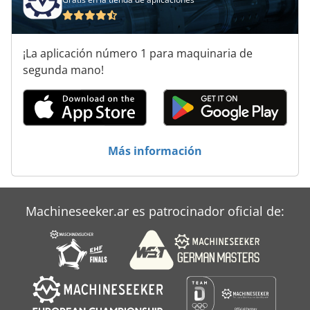
Sistemas De Limpieza
Sistemas De Limpieza De Vapor
¡La aplicación número 1 para maquinaria de
Sistemas De Medición
segunda mano!
Sistemas De Soldadura
Sistemas De Sujeción
Más información
Unidad De Control De Temperatura
Machineseeker.ar es patrocinador oficial de: