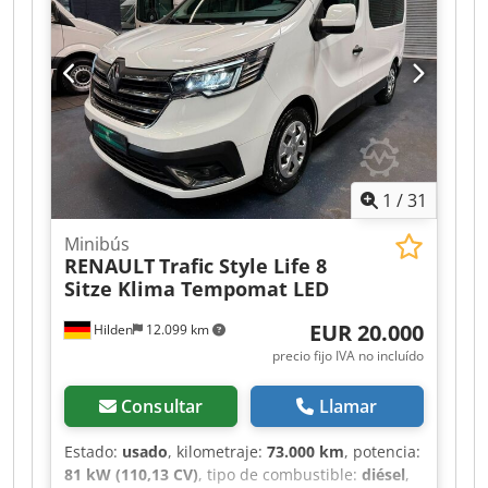
1
/
31
Minibús
RENAULT
Trafic Style Life 8
Sitze Klima Tempomat LED
EUR 20.000
Hilden
12.099 km
precio fijo IVA no incluído
Consultar
Llamar
Estado:
usado
, kilometraje:
73.000 km
, potencia:
81 kW (110,13 CV)
, tipo de combustible:
diésel
,