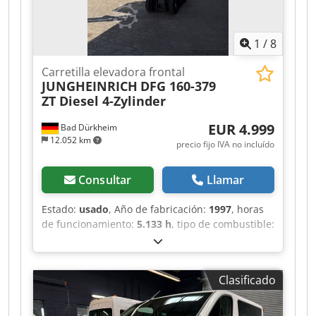
Calefacción estacionaria, Elevalunas eléctricos,
Espejos eléctricos, Radio/cassette, Navegación
GPS, Color: rojo, Potencia del motor: 368 kW (493
1
/
8
CV), Combustible: diésel, Tipo de caja de
cambios: manual, ABS, ASR, Cierre centralizado,
Carretilla elevadora frontal
Retarder
JUNGHEINRICH
DFG 160-379
ZT Diesel 4-Zylinder
EUR 4.999
Bad Dürkheim
12.052 km
precio fijo IVA no incluído
Consultar
Llamar
Estado:
usado
, Año de fabricación:
1997
, horas
de funcionamiento:
5.133 h
, tipo de combustible:
diésel
, tipo de engranaje:
automático
, * Motor
diésel Jungheinrich de 4 cilindros Crjdpfxjzr Tqqj
Aqqof * Desplazador lateral * Capacidad de
Clasificado
carga: 1600 kg * Horas de funcionamiento: 5133
* Funcionamiento impecable