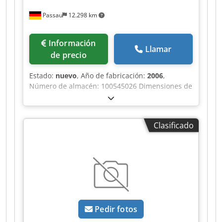
Passau
12.298 km
Información
Llamar
de precio
Estado:
nuevo
, Año de fabricación:
2006
,
Número de almacén: 100545026 Dimensiones de
transporte (largo x ancho x alto): 0 x 0 x 0 ----
Unidad de elevación de 65 kW 1 x chasis de 6,0
m de ancho de vía y lastre central necesario
Clasificado
Piezas de la torre para una altura de gancho de
30 m Alcance de 50 m, incluyendo el contrapeso
Color: amarillo Incluye sistema de radio HBC
Ubicación: Ratisbona Crsdpjzr Ttfefx Aqqjf
Pedir fotos