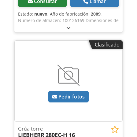
Consultar
Llamar
Estado:
nuevo
, Año de fabricación:
2009
,
Número de almacén: 100126169 Dimensiones de
transporte (largo x ancho x alto): 0 x 0 x 0 ----
Alcance: 45 m Incluye cabina Incluye
transformador de 4,7 kVA Incluye equipo de
Clasificado
radio Incluye extensión de la plataforma
giratoria Incluye lastre para el radio de giro de
2,9 m Codpjzr Ttlsfx Aqqorf Ubicación: Dresde
Pedir fotos
Grúa torre
LIEBHERR
280EC-H 16