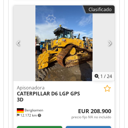
Aqqef * Número de modelo: 434 * Año de
Clasificado
fabricación: 2022 * Peso operativo: 9.520 kg * En
excelente estado
1
/
24
Apisonadora
CATERPILLAR
D6 LGP GPS
3D
EUR 208.900
Bergkamen
12.172 km
precio fijo IVA no incluído