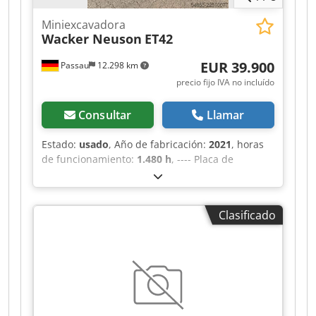
Miniexcavadora
Wacker Neuson
ET42
EUR 39.900
Passau
12.298 km
precio fijo IVA no incluído
Consultar
Llamar
Estado:
usado
, Año de fabricación:
2021
, horas
de funcionamiento:
1.480 h
, ---- Placa de
nivelación Cadenas de goma Bloque único Radio
Aire acondicionado 3.º circuito hidráulico Cjdpfx
Aozr Tt Ssqqsrf Incluye: Powertilt HS03
Clasificado
Ubicación: Würzburg