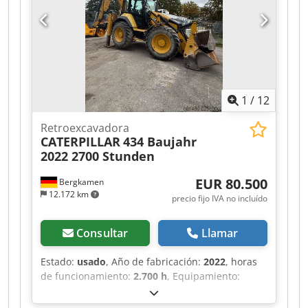
1
/
12
Retroexcavadora
CATERPILLAR
434 Baujahr
2022 2700 Stunden
EUR 80.500
Bergkamen
12.172 km
precio fijo IVA no incluído
Consultar
Llamar
Estado:
usado
, Año de fabricación:
2022
, horas
de funcionamiento:
2.700 h
, Equipamiento:
tracción a las cuatro ruedas
, Caterpillar 434
Retroexcavadora 2.700 horas Crsdpfxszr Tqwj