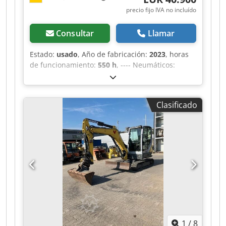
precio fijo IVA no incluído
Consultar
Llamar
Estado:
usado
, Año de fabricación:
2023
, horas
de funcionamiento:
550 h
, ---- Neumáticos:
Vredestein Endurion 143A8/B 340/80R18EM
Cinemática en Z Sistema de acoplamiento rápido
hidráulico Estructura de elevación (cinemática
Clasificado
en Z) de 2200 mm Radio estándar Incluye pala
Incluye horquilla Cedpfjzr Tucex Aqqsrf
Ubicación: Passau
1
/
8