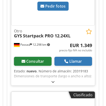
Pedir fotos
Otro
GYS
Startpack PRO 12.24XL
EUR 1.349
Passau
12.298 km
precio fijo IVA no incluído
Consultar
Llamar
Estado:
nuevo
, Número de almacén: 20319183
Dimensiones de transporte (largo x ancho x alto):
0 x 0 x 0 ---- Este innovador dispositivo de
arranque profesional, portátil e independiente
de la red eléctrica, cuenta con dos potentes
Clasificado
baterías de espiral integradas de la marca
"EXIDE". Csdpfx Aezr Tt Eoqqerf El STARTPACK
PRO 12.24 XL es ideal para arrancar furgonetas,