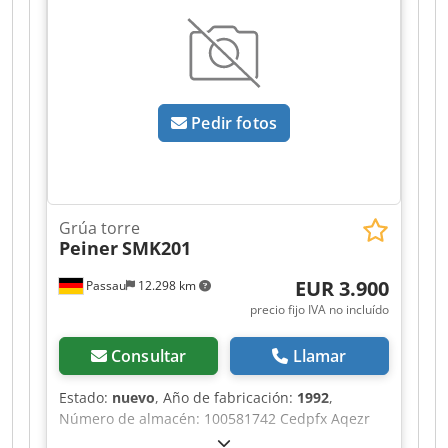
tractores, camiones, autobuses e incluso
tanques con baterías de 12 o 24 V, sin dañar la
electrónica de los vehículos.
Pedir fotos
Grúa torre
Peiner
SMK201
EUR 3.900
Passau
12.298 km
precio fijo IVA no incluído
Consultar
Llamar
Estado:
nuevo
, Año de fabricación:
1992
,
Número de almacén: 100581742 Cedpfx Aqezr
Ttxsqjrf Dimensiones de transporte (largo x