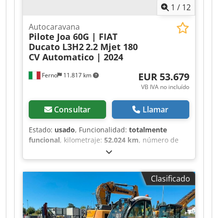
1
/
12
Autocaravana
Pilote Joa 60G | FIAT
Ducato L3H2
2.2 Mjet 180
CV Automatico | 2024
EUR 53.679
Ferno
11.817 km
VB IVA no incluído
Consultar
Llamar
Estado:
usado
, Funcionalidad:
totalmente
funcional
, kilometraje:
52.024 km
, número de
camas:
2
, número de asientos:
4
, tipo de
combustible:
diésel
, tipo de engranaje:
automático
, color:
blanco
, longitud total:
5.990
Clasificado
mm
, ancho total:
2.050 mm
, altura total:
2.520
mm
, configuración de ejes:
2 ejes
, clase de
emisión:
Euro 6
, capacidad del depósito de
combustible:
90 l
, peso total:
3.500 kg
, peso