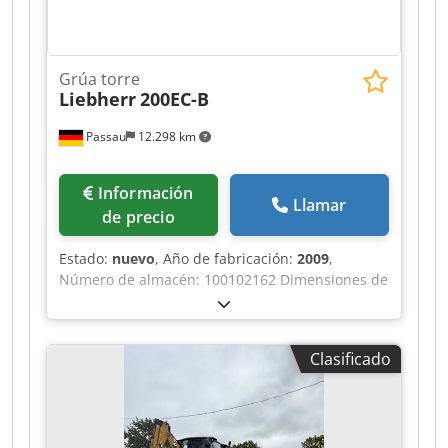
Grúa torre
Liebherr
200EC-B
Passau
12.298 km
Información
Llamar
de precio
Estado:
nuevo
, Año de fabricación:
2009
,
Número de almacén: 100102162 Dimensiones de
transporte (largo x ancho x alto): 0 x 0 x 0 ----
Tren inferior con oruga de 6 m, incluido el
contrapeso central Torre para una altura de
Clasificado
gancho de 30 m Alcance de 65 m, incluido el
contrapeso Sistema de torre 256HC Cabina Radio
ABB Sistema de lubricación central Codpfezr
Ttrex Aqqorf Mecanismo de elevación de 45 kW
Precio en las instalaciones de Núremberg