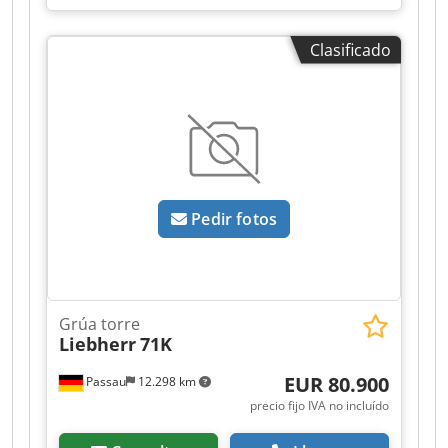
ancho x alto): 0 x 0 x 0 ---- Grúa de torre Peiner
SMK201, alcance de 22 m, altura del gancho de
Clasificado
17 m, carga máxima de 2000 kg, control remoto
por radio, lista para su uso.
Pedir fotos
Grúa torre
Liebherr
71K
EUR 80.900
Passau
12.298 km
precio fijo IVA no incluído