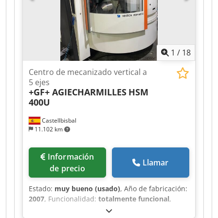
1
/
18
Centro de mecanizado vertical a
5 ejes
+GF+ AGIECHARMILLES
HSM
400U
Castellbisbal
11.102 km
Información
Llamar
de precio
Estado:
muy bueno (usado)
, Año de fabricación:
2007
, Funcionalidad:
totalmente funcional
,
velocidad del cabezal (máx.):
42.000 rpm
,