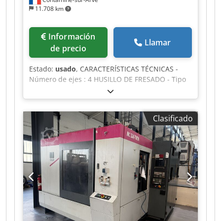
11.708 km
Información
Llamar
de precio
Estado:
usado
, CARACTERÍSTICAS TÉCNICAS -
Número de ejes : 4 HUSILLO DE FRESADO - Tipo
de porta-herramienta : BBT 30 (Big-Plus) -
Potencia de husillo : 12 |kW] - Velocidad del
husillo : 10000 [Rev./min] EJES LINEALES -
Clasificado
Carreras ejes X/Y/Z : 500/400/330 [mm] -
Velocidades avances rápidos (X/Y/Z) : 54 [m/min]
- Velocidades avances trabajo (X/Y/Z) : 1-30.000
[mm/min] CAMBIADOR DE HERRAMIENTAS - Tipo
de cambiador de herramientas : Parapluie -
Capacidad del almacén de herramientas : 21
MESA - Dimensiones mesa : 650 x 400 [mm] -
Peso admisible en la mesa : 300 [Kg] - Distancia
mesa / extremo de husillo (míni./máxi.) : 250-580
[mm] ALIMENTACIÓN ELÉCTRICA - Tensión de