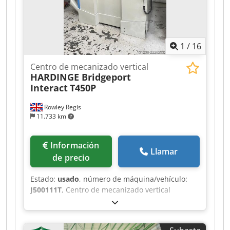
Dodpfxozkhlyo Andewa
1
/
16
Centro de mecanizado vertical
HARDINGE Bridgeport
Interact
T450P
Rowley Regis
11.733 km
Información
Llamar
de precio
Estado:
usado
, número de máquina/vehículo:
J500111T
, Centro de mecanizado vertical
Hardinge Bridgeport Interact T450P Control CNC
Siemens 810D Tamaño de la mesa: 500 × 400
mm Recorrido del eje X: 450 mm Recorrido del