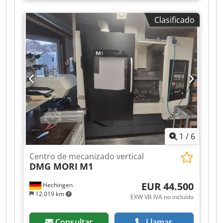
número de ranuras del almacén de
herramientas:
68
, Equipamiento:
Clasificado
documentación / manual, unidad de
refrigeración
, Centro de mecanizado vertical
MIKRON HSM 400 U equipado con HEIDENHAIN
TNC 530 año de fabricación 2.007 Estructura de
pórtico. Mesa equipada con receptor EROWA ITS
148 Dodpfx Anjzru Idedswa Recorridos X 400 Y
240 Z 350 B + - 110º C 360º Velocidad X,Y,Z 40
m/min. Carga de la mesa hasta 25 Kg. Cabezal
electromandrino a 42.000 r.p.m. 12/13 Kw HSK
E40 Reglas X,Y,Z Extractor de virutas. Grupo
refrigerador cabezal. Cambiador de 68 htas.
1
/
6
Peso de la máquina 7.000 Kg.
Centro de mecanizado vertical
DMG MORI
M1
EUR 44.500
Hechingen
12.019 km
EXW VB IVA no incluído
Consultar
Llamar