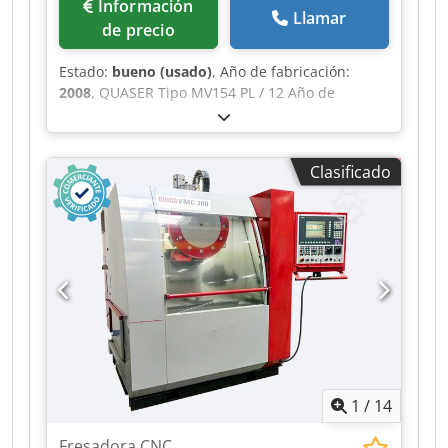
Información
Llamar
cantidad - Refrigeración con emulsión - Husillo
de precio
HSK40E con un máximo de 42.000 rpm -
Compensación de la longitud del husillo -
Estado:
bueno (usado)
, Año de fabricación:
Sistema de sujeción de punto cero EROWA
2008
, QUASER Tipo MV154 PL / 12 Año de
integrado en la mesa de la máquina - Control
fabricación 2008 Dwjdpezl E Tdofx Andoa
manual del mandril - Automatización RC2:
Descripción CNC y control: Heidenhain iTNC 530
cambiador de paletas para 45 paletas Erowa
Ejes: X: 1020 mm Y: 500 mm Z: 500 mm Tamaño
ITS50; ideal para la fabricación de electrodos Se
Clasificado
de la mesa: 1200 x 500 mm Carga máxima de la
puede inspeccionar la máquina en su estado
mesa: 500 kg Sistema: Contacto cónico y frontal
operativo en cualquier momento. También
Cono: BT40 Big-Plus Husillo: BIG-PLUS BT40 Cono
puede obtener más información sobre el tipo y
del husillo: SK40 / ISO 40 Velocidad del husillo:
el alcance de nuestras máquinas
40 – 12.000 rpm Potencia del motor del husillo:
reacondicionadas en nuestro sitio web o en
18,5 kW Velocidad de avance de trabajo: 0 –
nuestro canal de YouTube de Hüttmann.
20.000 mm/min Desplazamiento rápido: 40
m/min Almacén de herramientas: 30 posiciones
Cambio automático de herramientas
Refrigeración a través del husillo (IKZ)
Transportador de virutas Programación:
1
/
14
Conversacional ISO Interfaz: Gestión de
herramientas Monitorización de ejes Simulación
Fresadora CNC