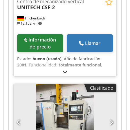
Centro de mecanizado vertical
UNITECH
CSF 2
Hilchenbach
12.152 km
Información
Llamar
de precio
Estado:
bueno (usado)
, Año de fabricación:
2001
, Funcionalidad:
totalmente funcional
,
Centro de mecanizado vertical, máquina de tipo
pórtico con 3 ejes. Fabricante: UNITECH
Deutschland Modelo: CFS 2 Año de fabricación:
Clasificado
2001 Control: Heidenhain Recorrido: X Y Z = 1500
x 300 x 300 Tamaño de la mesa: 1800 x 350 mm
Potencia del husillo y velocidades: 6000 rpm
Cono del portaherramientas: SK 40
Equipamiento: con refrigeración interna del
husillo Transportador de virutas Tipo de
construcción: máquina de tipo pórtico