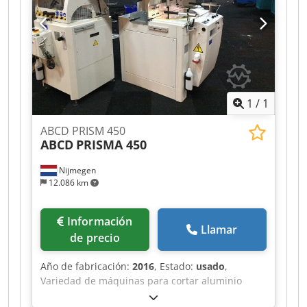
1
/
1
ABCD PRISM 450
ABCD
PRISMA 450
Nijmegen
12.086 km
Información
Llamar
de precio
Año de fabricación:
2016
, Estado:
usado
,
Variedad de máquinas para cortar aluminio
disponibles en stock. Crsdpfx Ajf Rihveclsf