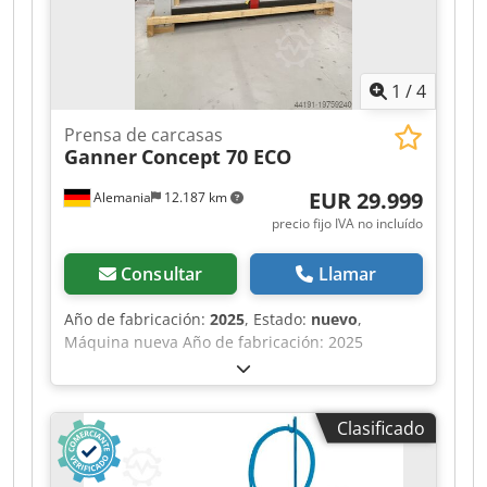
1
/
4
Prensa de carcasas
Ganner
Concept 70 ECO
EUR 29.999
Alemania
12.187 km
precio fijo IVA no incluído
Consultar
Llamar
Año de fabricación:
2025
, Estado:
nuevo
,
Máquina nueva Año de fabricación: 2025
Equipamiento y datos técnicos: Completamente
en versión estándar con: Chasis robusto,
indeformable, de acero, en construcción soldada
Clasificado
y atornillada Viga prensadora laminar SUPERIOR
con 6 elementos, viga prensadora laminar
LATERAL con 5 elementos Vigas prensadoras