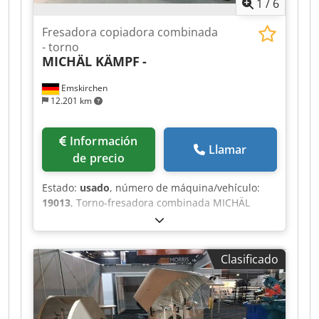
1
/
6
Fresadora copiadora combinada
- torno
MICHÄL KÄMPF
-
Emskirchen
12.201 km
Información
Llamar
de precio
Estado:
usado
, número de máquina/vehículo:
19013
, Torno-fresadora combinada MICHÄL
KÄMPF Inspección en línea mediante
videoconferencia a través de Skype Nos
complacería mucho recibir su visita; tenemos
Clasificado
más máquinas en stock. Disponible de
inmediato y se puede inspeccionar. En stock en
Emskirchen/Núremberg; se puede probar.
Codpfx Aeh Axryjclsrf