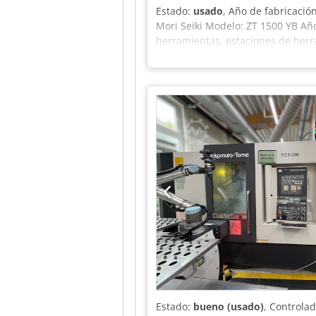
Estado:
usado
, Año de fabricació
Mori Seiki Modelo: ZT 1500 YB Año
herramientas, estaciones de her
centros de los husillos: 1000 m
50 – 5000 rpm Potencia del husill
Diámetro de la barra: 52 mm Torr
accionamiento: 2 x 16 estaciones
accionamiento: 5,5 / 2,2 kW Transp
Estaciones con accionamiento: 2 
+ 1 Cargador de barras IEMCA Mas
Estado:
bueno (usado)
, Controla