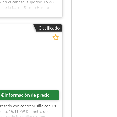
Y en el cabezal superior: +/- 40
o de la barra: 51 mm Husillo
 Descarga con brazo robótico en
 bar
Clasificado
Información de precio
fresado con contrahusillo con 10
usillo: 15/11 kW Diámetro de la
metro de la varilla: 51 mm