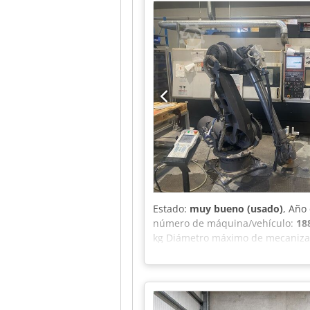
Estado:
muy bueno (usado)
, Año
número de máquina/vehículo:
18
kg Diámetro máximo de mecaniza
del mandril: 12 Velocidad máxima:
del eje B: 225° Capacidad del al
X = 630 mm Y = 230 mm Z = 1585 m