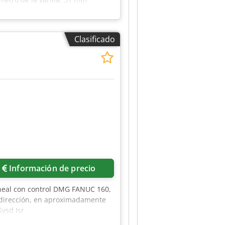
000 min-1 Máx. Longitud de giro
/ 1008 mm Recorrido de la
ot de soporte Soporte CNC estable
Clasificado
e Enfriador de aceite del husillo
Información de precio
neal con control DMG FANUC 160,
 dirección, en aproximadamente
Sysd Isr