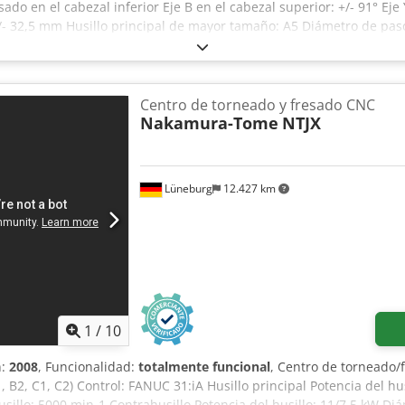
ado en el cabezal inferior Eje B en el cabezal superior: +/- 91° Eje 
+/- 32,5 mm Husillo principal de mayor tamaño: A5 Diámetro de pas
ámetro de paso de la barra: 51 mm Función de torneado poligonal
l inteligente Sistema de filtración de cabezal inclinado AME, 10-70
Centro de torneado y fresado CNC
Nakamura-Tome
NTJX
Lüneburg
12.427 km
1
/
10
n:
2008
, Funcionalidad:
totalmente funcional
, Centro de torneado/
B1, B2, C1, C2) Control: FANUC 31:iA Husillo principal Potencia del h
usillo: 5000 min-1 Contrahusillo Potencia del husillo: 11/7,5 kW Diá