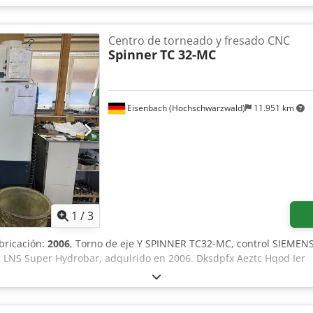
Centro de torneado y fresado CNC
Spinner
TC 32-MC
Eisenbach (Hochschwarzwald)
11.951 km
1
/
3
abricación:
2006
, Torno de eje Y SPINNER TC32-MC, control SIEMENS
s LNS Super Hydrobar, adquirido en 2006. Dksdpfx Aeztc Hqod Ier