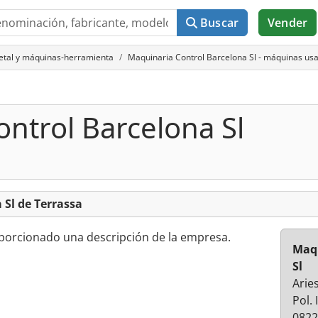
Buscar
Vender
metal y máquinas-herramienta
Maquinaria Control Barcelona Sl - máquinas us
ntrol Barcelona Sl
 Sl de Terrassa
oporcionado una descripción de la empresa.
Maqu
Sl
Arie
Pol.
0822