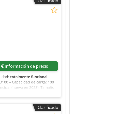
Clasificado
Información de precio
lidad:
totalmente funcional
,
-D100 – Capacidad de carga: 100
ncipal (nuevo en 2023): Tamaño
0 CV Husillo de fresado: Recorrido
25 CV Ejes de avance: Recorrido:
eje Z.
Clasificado