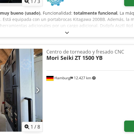
1
/
3
muy bueno (usado)
, Funcionalidad:
totalmente funcional
, La máq
r. Está equipada con un portabrocas Kitagawa 200BB. Además, la 
erramientas adicionales por un cargo adicional. Dsdpfx Asztl Ikjd 
inspección.
Centro de torneado y fresado CNC
Mori Seiki
ZT 1500 YB
Hamburg
12.427 km
1
/
8