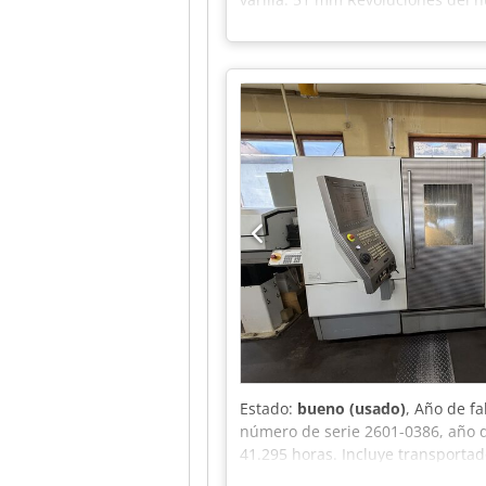
Revoluciones del husillo: 50000 m
de la torreta inferior: 1005 mm Re
corredera Y1/Y2: +- 70 / +- 50 mm
Dkjdpfx Aoztdared Ior Sistema de f
Estado:
bueno (usado)
, Año de f
número de serie 2601-0386, año d
41.295 horas. Incluye transportad