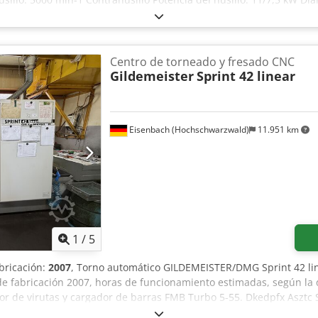
in-1 Husillo de torneado/fresado Potencia: 7,5/3,7 kW Rotación: 12
corrido del trineo X1 / X2 / Z1 / Z2 / B2: 455 / 222,5 / 1090 / 1005 
 Rango de giro eje B1: +- 95° Almacén de cremallera lineal con rob
iltro ciclónico de refrigerante que incluye 2 bombas de refrigerant
Centro de torneado y fresado CNC
Gildemeister
Sprint 42 linear
Eisenbach (Hochschwarzwald)
11.951 km
1
/
5
abricación:
2007
, Torno automático GILDEMEISTER/DMG Sprint 42 li
e fabricación 2007, horas de funcionamiento estimadas, según la
or de virutas y cargador de barras FMB Turbo 5-55. Dkedpfx Asztc 