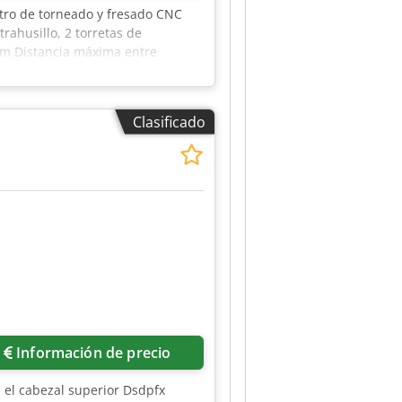
tro de torneado y fresado CNC
rahusillo, 2 torretas de
mm Distancia máxima entre
ma: 235 mm Velocidad de husillo:
iámetro del mandril: 210 mm
iones Número de estaciones con
Clasificado
encia de cada estación con
e Y: 1 Eje C: 2 Contrahusillo
herramientas con accionamiento: 6
Información de precio
 el cabezal superior Dsdpfx