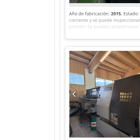
Año de fabricación:
2015
, Estado:
corriente y se puede inspecciona
presión. Se pueden proporcionar h
dude en consultarlas durante la 