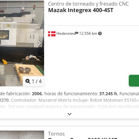
Centro de torneado y fresado CNC
Mazak
Integrex 400-4ST
Hedensted
12.556 km
1
/
4
 de fabricación:
2006
, horas de funcionamiento:
37.245 h
, Funciona
8270
, Controlador: Mazatrol Matrix Incluye: Robot Motoman ES165
do: 760 mm Longitud máxima de mecanizado: 1524 mm Husillo pri
 3300 rpm Dedpfjztb D Usx Ad Iskr Potencia del motor: 30 kW / 40,
macén: 20 Velocidad máxima: 12000 rpm Potencia del motor: 19 kW / 
m Husillo principal y secundario completamente integrados en el 
Tornos