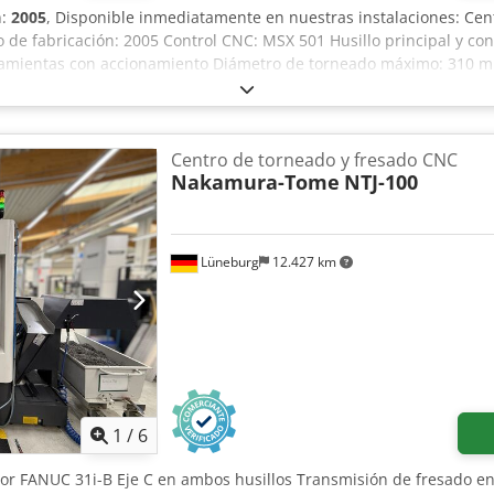
n:
2005
, Disponible inmediatamente en nuestras instalaciones: Cen
 de fabricación: 2005 Control CNC: MSX 501 Husillo principal y cont
ramientas con accionamiento Diámetro de torneado máximo: 310 
m Diámetro de torneado máximo: 190 mm Longitud de torneado máxi
o principal: 22/18,5 kW Diámetro del orificio del husillo: 73 mm D
etas de herramientas: 2 Posiciones de herramientas: 2 x 16 estac
 Velocidad de las estaciones con accionamiento: máx. 6000 rpm Pot
Centro de torneado y fresado CNC
ortador de virutas Dksdjztkfhopfx Ad Ijr Sistema de refrigeración Ej
Nakamura-Tome
NTJ-100
Torretas de herramientas: 2 Portaherramientas fijos: 12 + 10 Porta
ter 880 MP – E Peso: 10 toneladas
Lüneburg
12.427 km
1
/
6
dor FANUC 31i-B Eje C en ambos husillos Transmisión de fresado en