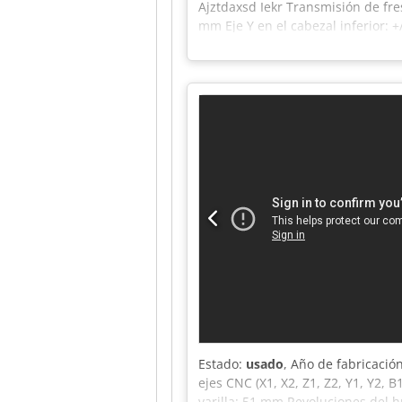
Ajztdaxsd Iekr Transmisión de fres
mm Eje Y en el cabezal inferior: 
contrário de mayor tamaño: A5 Di
el cabezal superior Volante manua
Estado:
usado
, Año de fabricació
ejes CNC (X1, X2, Z1, Z2, Y1, Y2, 
varilla: 51 mm Revoluciones del h