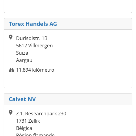
Torex Handels AG
Durisolstr. 1B
5612 Villmergen
Suiza
Aargau
11.894 kilómetro
Calvet NV
Z.1. Researchpark 230
1731 Zellik
Bélgica
Région flamande