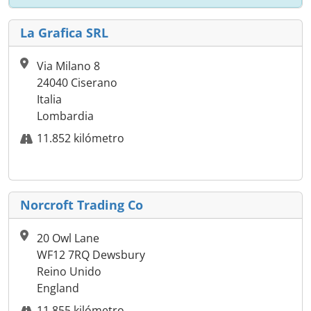
La Grafica SRL
Via Milano 8
24040 Ciserano
Italia
Lombardia
11.852 kilómetro
Norcroft Trading Co
20 Owl Lane
WF12 7RQ Dewsbury
Reino Unido
England
11.855 kilómetro