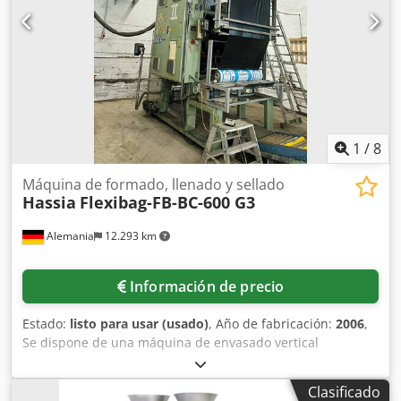
Recomendamos renovar la parte neumática de la
máquina.
1
/
8
Máquina de formado, llenado y sellado
Hassia
Flexibag-FB-BC-600 G3
Alemania
12.293 km
Información de precio
Estado:
listo para usar (usado)
, Año de fabricación:
2006
,
Se dispone de una máquina de envasado vertical
automática tipo flowpack de Hassia. Materiales de
embalaje: laminados/folios de papel/monofilms, ancho
Clasificado
máximo de bolsa: 600 mm, largo máximo de bolsa: 1.100