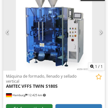
mm, ancho máximo de film: 1.240 mm, diámetro máximo
de bobina: 600 mm, rendimiento en funcionamiento
continuo: 40 ciclos/min, temperatura de sellado en
caliente: 92°C. Es posible realizar una inspección in situ.
Chjdpfx Ajxa Elceprsa
1
/
1
Máquina de formado, llenado y sellado
vertical
AMTEC
VFFS TWIN S180S
Hamburg
12.425 km