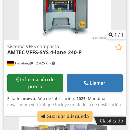
1
/
1
Sistema VFFS compacto
AMTEC
VFFS-SYS 4-lane 240-P
Hamburg
12.425 km
Información de
Llamar
precio
Estado:
nuevo
, Año de fabricación:
2025
, Máquina
envasadora vertical que incluye unidad(es) de dosificación
con 4 líneas de producción para la producción de "stick
Guardar búsqueda
packs" con una costura central trasera (alternativamente:
Clasificado
soldada en 3 o 4 lados, con un costo adicional) para
envasar polvos (pimienta, leche en polvo, etc.). PLC y