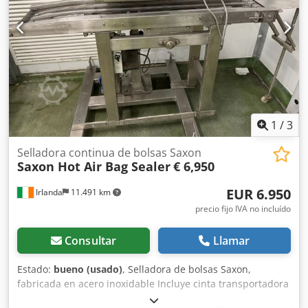
1
/
3
Selladora continua de bolsas Saxon
Saxon Hot Air Bag Sealer
€ 6,950
EUR 6.950
Irlanda
11.491 km
precio fijo IVA no incluído
Consultar
Llamar
Estado:
bueno (usado)
, Selladora de bolsas Saxon,
fabricada en acero inoxidable Incluye cinta transportadora
de malla de acero inoxidable Control de velocidad variable