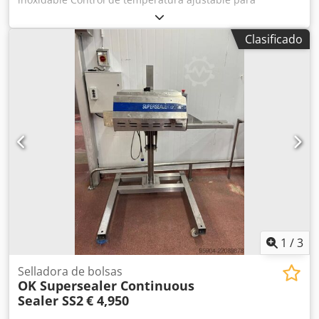
diferentes grosores/micrones de bolsas Mástil de altura
ajustable Csdpfxjzcg R Ts Aproha Fácilmente desplazable
Clasificado
sobre ruedas Precio: 4.950 €
1
/
3
Selladora de bolsas
OK Supersealer Continuous
Sealer SS2
€ 4,950