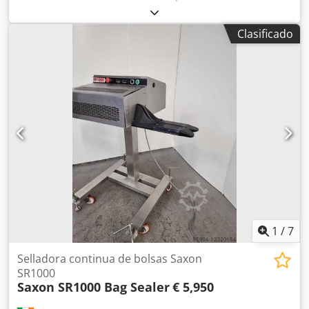
Línea de sellado térmico de 300 mm. Con control mediante
pedal. Control de temperatura ajustable para diferentes
Clasificado
grosores de bolsa. Rango de temperatura de 30 a 200
grados Celsius. 220 / 240 voltios, 50 / 60 Hz. Con sistema
de carga de bolsas ajustable para diferentes alturas de
pila. En excelentes condiciones. Cedpfoutg Daex Apreha
Precio: 495 €.
1
/
7
Selladora continua de bolsas Saxon
SR1000
Saxon SR1000 Bag Sealer
€ 5,950