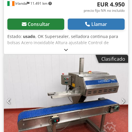
EUR 4.950
Irlanda
11.491 km
precio fijo IVA no incluído
Consultar
Llamar
Estado:
usado
, OK Supersealer, selladora continua para
bolsas Acero inoxidable Altura ajustable Control de
temperatura ajustable para bolsas de diferentes grosores
Fácilmente desplazable gracias a sus ruedas Alimentación
Clasificado
de bolsas de derecha a izquierda Chodjzcff Ajpfx Aproa La
mejor selladora de bolsas del mercado Precio: 4950 €