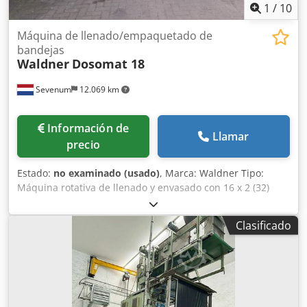
1
/
10
Máquina de llenado/empaquetado de
bandejas
Waldner
Dosomat 18
Sevenum
12.069 km
Información de
Llamar
precio
Estado:
no examinado (usado)
, Marca: Waldner Tipo:
Máquina rotativa de llenado y envasado con 16 x 2 (32)
estaciones Modelo: Dosomat 18 Estructura: acero
inoxidable/acero Codofz Dvkopfx Aproha Dimensiones:
Clasificado
Largo x Ancho x Alto = 4.050 x 2.000 x 2.100 mm Sentido de
giro: en el sentido de las agujas del reloj Capacidad:
Contenedores de plástico de 105 x 80 mm (largo x ancho) x
25/35/55 mm (alto) Alimentación eléctrica: 380 voltios – 50
Hz – 8,55 kW Presión del aire: > 5 bares Observación: En
buen estado técnico. En buen estado eléctrico.