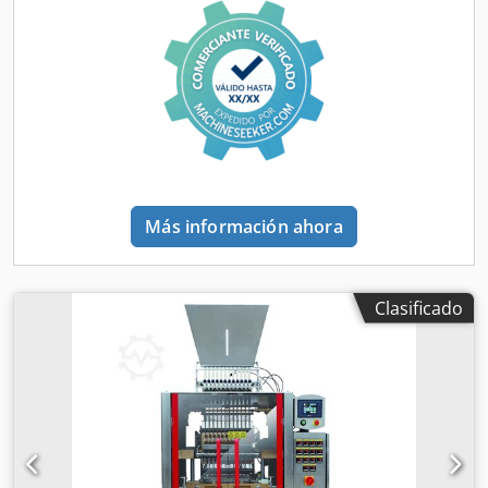
electrónicas de SCHNEIDER y OMRON. Accionamiento de
película, control de convertidor AB, versión en acero
inoxidable (SS304), unidad de llenado de copa vibratoria
para gránulos. - Especificaciones: velocidad máxima del
ciclo de la máquina en reposo: 8x60 ciclos/minuto;
Precisión: +/-10%, adecuado para todas las películas
BOPP/PE y laminadas; Tamaños de las bolsas: L(50-
350)xW(10-50)mm; Potencia: 220 V, 5,5 kW; Aire
comprimido: 1,5m³/min, 6bar; Dimensiones de la máquina:
L1700xW1400XH1900mm; Peso: 650kg. La máquina/sistema
Más información ahora
también está disponible en otras versiones para diferentes
tamaños de embalaje y velocidades de embalaje. Cedpfov
Nmdiex Aproha Tenga en cuenta que nuestros nuevos
precios suelen ser más bajos que los precios usados
Clasificado
habituales. Simplemente pregúntenos y díganos su tarea
de embalaje. - Normalmente hay entre 30 y 50 máquinas
nuevas diferentes disponibles de inmediato en stock.
Además, tenemos plazos de entrega muy cortos de
aproximadamente 3 semanas para máquinas fabricadas
según las especificaciones del cliente. - Todas las
máquinas están disponibles con garantía total.