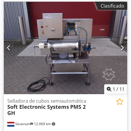
Control de temperatura ajustable Csdpfx Aezbnmgjpreha
Clasificado
Apta para bolsas de gran grosor Cinta de malla de 250 mm
de ancho Dimensiones de la máquina: 1800 mm de largo x
800 mm de ancho Precio: 6.950 €
1
/
11
Selladora de cubos semiautomática
Soft Electronic Systems
PMS 2
GH
Sevenum
12.069 km