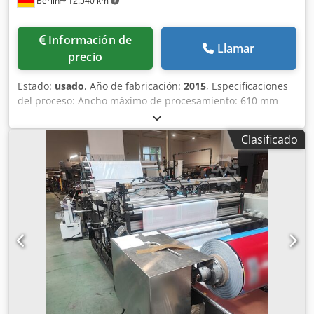
Berlin
12.540 km
Información de
Llamar
precio
Estado:
usado
, Año de fabricación:
2015
, Especificaciones
del proceso: Ancho máximo de procesamiento: 610 mm
Ancho mínimo de procesamiento: 210 mm Longitud
máxima de estirado sin interrupción: 610 mm o 410 mm,
Clasificado
según la configuración Longitud mínima de estirado sin
interrupción: 50 mm Longitud máxima de estirado con
interrupción: 1.220 mm o 820 mm, según la configuración
Longitud mínima de estirado con interrupción: 100 mm
Frecuencia máxima de ciclos: 210 ciclos/min Velocidad
máxima de la línea: 50 m/min Desenrollador: Diámetro
máximo del rollo: Ø1.000 mm Peso máximo del rollo: 700
kg Ancho del material con desenrollador de 48 pulgadas:
410–1.220 mm Ancho del material con desenrollador de 60
pulgadas: 410–1.520 mm Materiales procesables:
Laminados de poliéster: a partir de 40 μm Laminados de
BOPP: a partir de 40 μm Laminados de CPP: a partir de 40