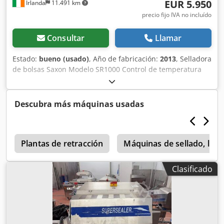
EUR 5.950
Irlanda
11.491 km
precio fijo IVA no incluído
Consultar
Llamar
Estado:
bueno (usado)
, Año de fabricación:
2013
, Selladora
de bolsas Saxon Modelo SR1000 Control de temperatura
ajustable Pantalla digital Altura del mástil ajustable Año
2013 Acero inoxidable Chodpfxop At T Is Aprea Móvil, con
ruedas Precio: 5950 €
Descubra más máquinas usadas
s
Plantas de retracción
Máquinas de sellado, llen
Clasificado