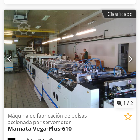
Clasificado
1
/
2
Máquina de fabricación de bolsas
accionada por servomotor
Mamata
Vega-Plus-610