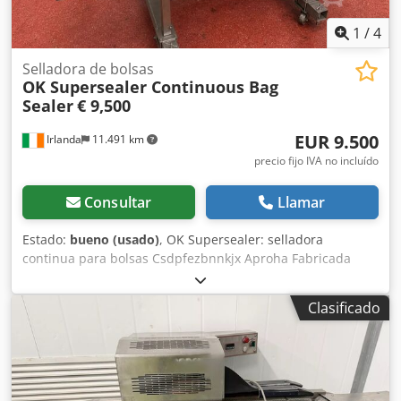
1
/
4
Selladora de bolsas
OK Supersealer Continuous Bag
Sealer
€ 9,500
EUR 9.500
Irlanda
11.491 km
precio fijo IVA no incluído
Consultar
Llamar
Estado:
bueno (usado)
, OK Supersealer: selladora
continua para bolsas Csdpfezbnnkjx Aproha Fabricada
íntegramente en acero inoxidable Incluye transportador de
banda de acero inoxidable Control de temperatura
Clasificado
ajustable Mandos de arranque y parada, botón de parada
de emergencia Cabezal de sellado con altura ajustable
Móvil, con ruedas y patas con bloqueo La mejor selladora
de bolsas del mercado Precio: 9.500 €