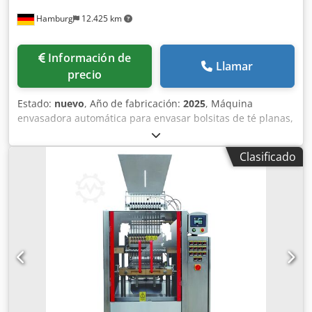
stock. Además, tenemos plazos de entrega muy cortos de
Hamburg
12.425 km
aproximadamente 3 semanas para máquinas fabricadas
según las especificaciones del cliente. - Todas las
máquinas están disponibles con garantía total.
Información de
Llamar
precio
Estado:
nuevo
, Año de fabricación:
2025
, Máquina
envasadora automática para envasar bolsitas de té planas,
como bolsas de una o dos cámaras, en bolsas con sellado
de 3 bordes. Dispositivo dispensador de bolsas agrupadas.
Clasificado
Controlado por PLC, operación a través de monitor táctil. -
Especificaciones: velocidad máxima del ciclo de la máquina
al ralentí: 120 ciclos por minuto; Volumen adecuado de la
bolsita de té: máximo 10 cm³; Dimensiones bolsa con
cierre de 3 bordes LxAn: 70x80mm; Material Bolsa con
sellado de 3 bordes: monofilms termosellables o film
compuesto laminado; Alimentación: 220V; Dimensiones de
la máquina LxAnxAl: 1680x1285x1230mm; Peso: 500kg.
Csdpfev Nlhmjx Aprjha Tenga en cuenta que nuestros
nuevos precios suelen ser más bajos que los precios
usados habituales. Simplemente pregúntenos y díganos su