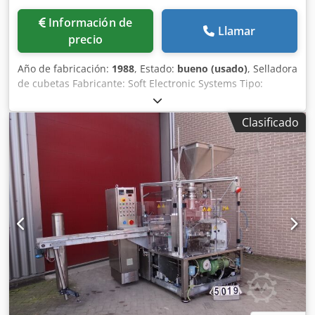
Información de
Llamar
precio
Año de fabricación:
1988
, Estado:
bueno (usado)
, Selladora
de cubetas Fabricante: Soft Electronic Systems Tipo:
Selladora semiautomática de cubetas Modelo: PMS 2 GH
Capacidad: Hasta 300 cubetas por hora Estructura: Acero
Clasificado
inoxidable Rango: Cubetas de hasta D = 300 mm
Dimensiones: L x A x H = 1.000 x 900 x 1.000 mm Peso: 150
kg Alimentación eléctrica: 380 voltios – 50 Hz – 1,5 kW Aire
comprimido: > 5,5 bares Características: Posicionamiento
manual de la cubeta Proceso de sellado automático
(tiempo ajustable) Codpfx Asigyp Heprjha Deslizamiento
automático hacia el dispositivo de corte Empuje y rotación
automáticos de la cuchilla Bobinado manual de la película
Extracción manual de la cubeta