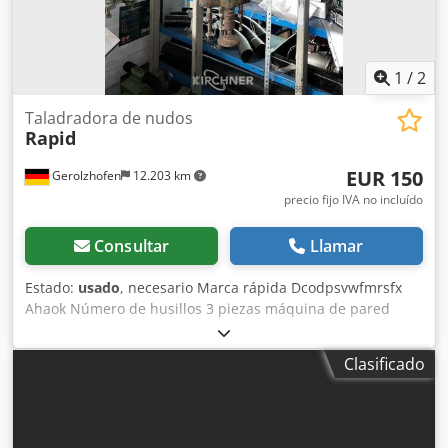
1
/
2
Taladradora de nudos
Rapid
EUR 150
Gerolzhofen
12.203 km
precio fijo IVA no incluído
Consultar
Llamar
Estado:
usado
, necesario Marca rápida Dcodpsvwfmrsfx
Ahaok Número de husillos 3 piezas máquina de pared
Proyección del soporte aprox. 500 mm Ubicación de
almacenamiento 97447 Gerolzhofen, carga libre, sin
Clasificado
embalaje Entrega en el estado actual según inspección.
Sin garantía ni garantía