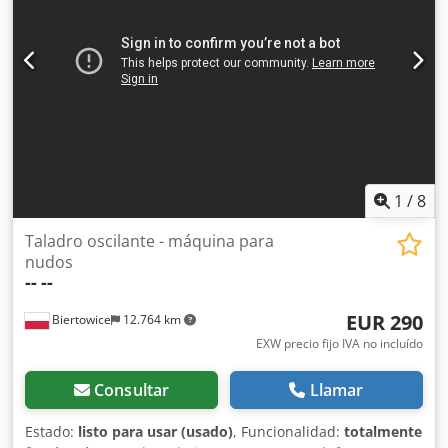
1
/
8
Taladro oscilante - máquina para
nudos
--
--
EUR 290
Biertowice
12.764 km
EXW precio fijo IVA no incluído
Consultar
Llamar
Estado:
listo para usar (usado)
, Funcionalidad:
totalmente