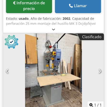
Información de
Llamar
precio
Estado:
usado
, Año de fabricación:
2002
, Capacidad de
perforación 25 mm montaje del husillo MK 3 Dcjdpfxjvvi
Aue Ahaok Lugar de almacenamiento: Nattheim
Clasificado
1
/
1