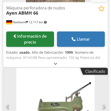
Máquina perforadora de nudos
Ayen
ABMH 66
Nattheim
12.117 km
Información de
Llamar
precio
Estado:
usado
, Año de fabricación:
1999
, Número de
máquina: 9114108 Peso aproximado: 150 kg Potencia del
motor: 0,71 / 1,26 kW Voladizo: desde el soporte hasta el
centro de perforación: 600 mm Dodpezd Hntsfx Ahasck
Clasificado
Altura máxima del material: 200 mm Ancho de la mesa:
1000 mm Número de husillos de perforación: 4 unidades
Portaherramientas: rosca para insertar Limitación de la
profundidad de perforación: sí Carrera de perforación: 70
mm Velocidades de giro: 1400 / 2800 rpm Sujeción de la
pieza de trabajo: sí Avance de perforación: palanca
manual Altura de trabajo o altura de la mesa de apoyo:
890 mm, con iluminación Ubicación: Nattheim