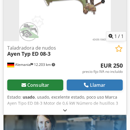
1
/
1
Taladradora de nudos
Ayen
Typ ED 08-3
EUR 250
Alemania
12.203 km
precio fijo IVA no incluído
Consultar
Llamar
Estado:
usado
, usado, excelente estado, poco uso Marca
Ayen Tipo ED 08-3 Motor de 0,6 kW Número de husillos 3
piezas máquina de pared plegable Operación manual
Proyección del soporte aprox. 500 mm Portabrocas cónico
MK 1 Requerimiento de espacio aprox. LxAnxAl mm 1100 x
300 x 1000 Dedpfxjvwgd So Ahaock Ubicación del almacén