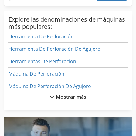
Explore las denominaciones de máquinas
más populares:
Herramienta De Perforación
Herramienta De Perforación De Agujero
Herramientas De Perforacion
Máquina De Perforación
Máquina De Perforación De Agujero
Mostrar más
Máquina De Perforación De Hardware
Máquinas De Perforación
Máquinas De Perforación Automáticas