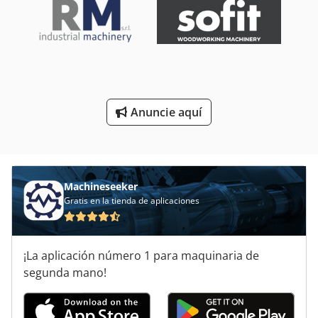
Perforadora De Papel
Perforadora De Vidrio
Perforar Con Cortahilos
Sistema De Perforación
Anuncie aquí
Unidad De Perforación
Unidades De Perforación
Machineseeker
Gratis en la tienda de aplicaciones
¡La aplicación número 1 para maquinaria de
segunda mano!