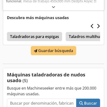
funcional
, mesa de trabajo 450x300 mm Dedpfx Aoyxc D
Nehaeck regulación de altura de taladrado construcción
de fundición alimentación 380V
Descubra más máquinas usadas
o
Taladradoras para espigas
Taladros multihusill
Guardar búsqueda
Máquinas taladradoras de nudos
usado
(5)
Busque en Machineseeker entre más que 200.000
máquinas usadas.
Buscar