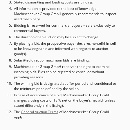
máx. de herramienta: 305 mm Portaherramientas: HSK A63
Stated dismantling and loading costs are binding.
brasileña NR 12, que se basa en estas. Nuestra gran
DETALLES DE LA MÁQUINA Control: HEIDENHAIN TNC 426
All information is provided to the best of knowledge –
fortaleza es la construcción de máquinas especiales y la
Machineseeker Group GmbH generally recommends to inspect
Conexión: 50 Hz 3x 400 V Potencia total requerida: 40 kW
automatización de prensas. Distribuimos prensas
used machinery.
Dwedpfx Apoyhnxcjrsa Dimensiones y peso Dimensiones (L
hidráulicas a medida a precios sorprendentemente
Bidding is reserved for commercial buyers – sale exclusively to
x An x Al): 5.220 x 3.100 x 2.840 mm Peso de la máquina:
ventajosos. Para el sistema hidráulico de las prensas, se
commercial buyers.
aprox. 10.500 kg Horas de funcionamiento Horas
utilizan principalmente componentes de los principales
The duration of an auction may be subject to change.
encendido: 21.859 h Horas de trabajo: 7.308 h Horas en
fabricantes europeos.
By placing a bid, the prospective buyer declares herself/himself
marcha del husillo: 1.564 h EQUIPAMIENTO Refrigerante a
to be knowledgeable and informed with regards to auction
través del husillo (IKZ) Extractor de virutas Divisor 4º eje
good(s).
Juego de portaherramientas de 45 unidades Armario de
Submitted direct or maximum bids are binding.
herramientas LISTA
Machineseeker Group GmbH reserves the right to examine
incoming bids. Bids can be rejected or cancelled without
providing reasons.
The winning bid is designated at offer period end, conditional to
the minimum price defined by the seller.
In case of acceptance of a bid, Machineseeker Group GmbH
charges closing costs of 18 % net on the buyer’s net bid (unless
stated differently in the listing).
The
General Auction Terms
of Machineseeker Group GmbH
apply.