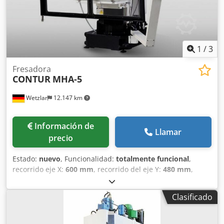
1
/
3
Fresadora
CONTUR
MHA-5
Wetzlar
12.147 km
Información de
Llamar
precio
Estado:
nuevo
, Funcionalidad:
totalmente funcional
,
recorrido eje X:
600 mm
, recorrido del eje Y:
480 mm
,
recorrido del eje Z:
310 mm
, velocidad del cabezal (máx.):
2.000 rpm
, velocidad del husillo (min.):
40 rpm
, carrera de
Clasificado
la pluma:
120 mm
, altura total:
1.820 mm
, ancho total:
1.780 mm
, longitud total:
1.400 mm
, ancho de la mesa:
500 mm
, longitud de la mesa:
900 mm
, peso de la pieza