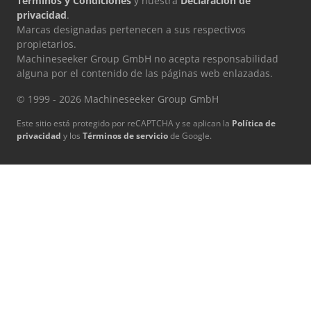
Términos y Condiciones
y nuestra
Declaración de
privacidad
.
Marcas designadas pertenecen a sus respectivos
propietarios.
Machineseeker Group GmbH no acepta responsabilidad
alguna por el contenido de las páginas web enlazadas.
© 1999 - 2026 Machineseeker Group GmbH
Este sitio está protegido por reCAPTCHA y se aplican la
Política de
privacidad
y los
Términos de servicio
de Google.