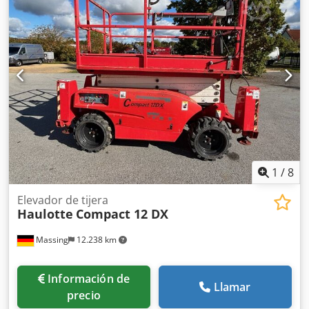
1
/
8
Elevador de tijera
Haulotte
Compact 12 DX
Massing
12.238 km
Información de
Llamar
precio