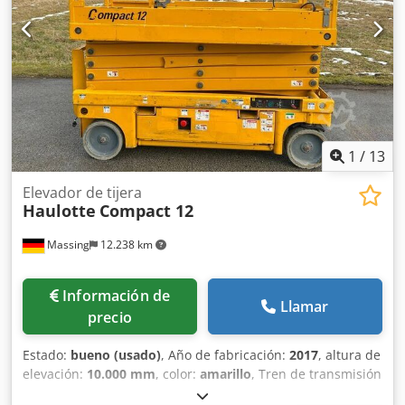
1
/
13
Elevador de tijera
Haulotte
Compact 12
Massing
12.238 km
Información de
Llamar
precio
Estado:
bueno (usado)
, Año de fabricación:
2017
, altura de
elevación:
10.000 mm
, color:
amarillo
, Tren de transmisión
Tracción: rueda Pesos Peso en vacío: 2630 kg Funcional