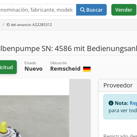
Buscar
Vender
s
ID del anuncio: A22285312
lbenpumpe SN: 4586 mit Bedienungsanle
Estado
Ubicación
icitud
Nuevo
Remscheid
Proveedor
Nota:
Reg
para ver tod
Registrado de