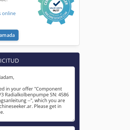
 online
llamada
ICITUD