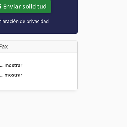
Enviar solicitud
laración de privacidad
Fax
... mostrar
... mostrar