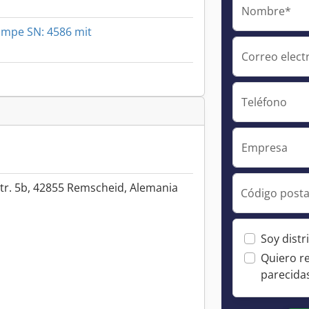
Nombre*
umpe SN: 4586 mit
Correo elect
Teléfono
Empresa
tr. 5b, 42855 Remscheid, Alemania
Código posta
Soy distr
Quiero r
parecida