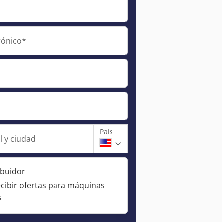
rónico*
País
l y ciudad
ibuidor
ecibir ofertas para máquinas
s