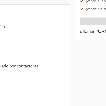
¡Vende al pr
¡Vende sin co
 mm
o llamar
+4
olado por contactores