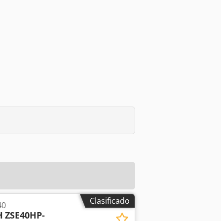
Clasificado
40
H
ZSE40HP-