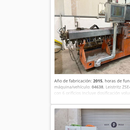
Año de fabricación:
2015
, horas de fu
máquina/vehículo:
04638
, Leistritz Z
con 6 orificios Incluye dosificación v
funcionamiento: aprox. 36,000 h Por fav
encuentra actualmente en Inglaterra.
plenamente funcional y listo para oper
puede emitir una factura neta. Requisit
también nuestras otras ofertas. Los n
identificar y describir los productos. 