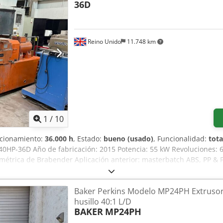
36D
Reino Unido
11.748 km
1
/
10
ncionamiento:
36.000 h
, Estado:
bueno (usado)
, Funcionalidad:
tot
SE40HP-36D Año de fabricación: 2015 Potencia: 55 kW Revoluciones: 
olumétrica de Brabender Aplicación anterior: masterbatch ABS, PP & 
or, consulte las imágenes y el vídeo para conocer el estado y el con
 La máquina está desmontada en este momento. El equipo/sistema o
Baker Perkins Modelo MP24PH Extrusor
ar. El precio de compra incluye IVA. Recibirá una factura formal. P
husillo 40:1 L/D
o: número de identificación fiscal válido. Venta previa reservada. 
BAKER
MP24PH
ombres de empresas y marcas mencionados son propiedad de sus ti
Se reservan posibles desviaciones de los datos técnicos, así como err