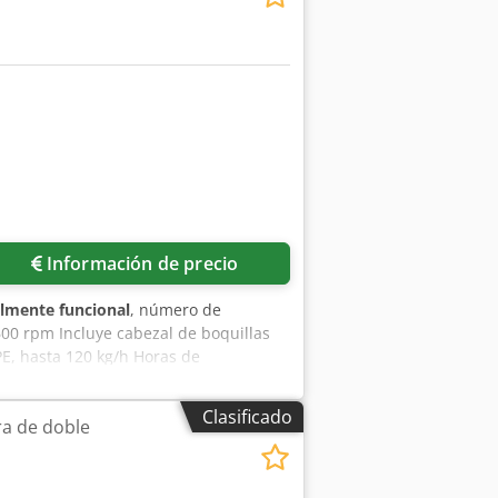
Información de precio
almente funcional
, número de
600 rpm Incluye cabezal de boquillas
PE, hasta 120 kg/h Horas de
tenido de la oferta. La instalación se
frecido ha sido probado y está
Clasificado
a de doble
ara clientes extranjeros también se
Visite nuestra página web y consulte
tulares y se utilizan únicamente para
ores en la descripción del artículo.