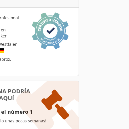
rofesional
 en
ker
Westfalen
aprox.
NA PODRÍA
 AQUÍ
 el número 1
olo unas pocas semanas!