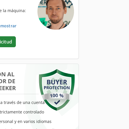
e la máquina:
. mostrar
icitud
ÓN AL
R DE
EEKER
a través de una cuenta fiduciaria
trictamente controlado
ersonal y en varios idiomas