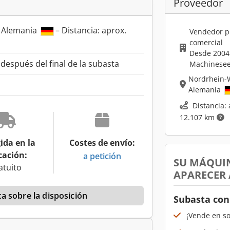
Proveedor
, Alemania
– Distancia: aprox.
Vendedor p
comercial
Desde 2004
espués del final de la subasta
Machinesee
Nordrhein-
Alemania
Distancia: 
12.107 km
ida en la
Costes de envío:
cación:
a petición
SU MÁQUI
atuito
APARECER
a sobre la disposición
Subasta con
¡Vende en s