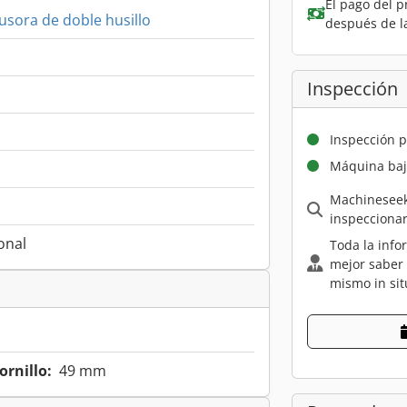
El pago del p
usora de doble husillo
después de l
Inspección
Inspección p
Máquina baj
Machineseek
inspecciona
onal
Toda la info
mejor saber
mismo in sit
ornillo:
49 mm