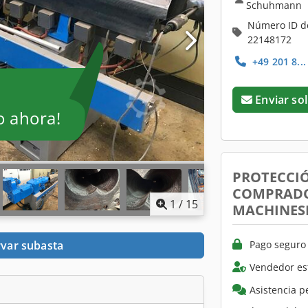
Schuhmann
Número ID d
22148172
+49 201 8..
Enviar sol
o ahora!
PROTECCI
COMPRADO
1
/
15
MACHINES
Pago seguro 
var subasta
Vendedor es
Asistencia p