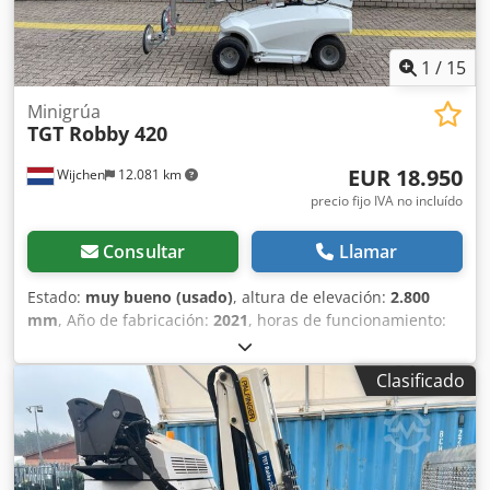
1
/
15
Minigrúa
TGT Robby 420
EUR 18.950
Wijchen
12.081 km
precio fijo IVA no incluído
Consultar
Llamar
Estado:
muy bueno (usado)
, altura de elevación:
2.800
mm
, Año de fabricación:
2021
, horas de funcionamiento:
24 h
, Pesos Peso en vacío: 730 kg Funcionalidad Codpfx
Aozbhymopvsrf Capacidad de elevación: 420 kg Marcado
Clasificado
CE: sí Estado Estado técnico: muy bueno Estado óptico:
muy bueno Información adicional Condiciones de entrega:
EXW Dimensiones de transporte (largo x ancho x alto): 2200
x 800 x 1450 Última inspección: 14 de noviembre de 2025
País de fabricación: DE Información adicional Póngase en