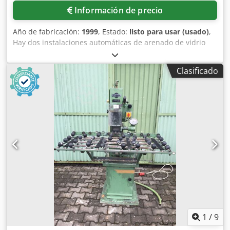
kg Equipamiento • Husillo vertical y horizontal • Cabezal de
Información de precio
fresado orientable manualmente +/- 90° • Fuelle eje Z
Opciones • Bandeja de virutas • Lámpara de máquina •
Año de fabricación:
1999
, Estado:
listo para usar (usado)
,
Mesa universal • Mesa giratoria • Cabezal mortajador •
Hay dos instalaciones automáticas de arenado de vidrio
Divisor • Contrapunto • etc.
plano MHG disponibles. 1) MHG Glastmaster 1500
Automatic, año de fabricación: 1999, altura de arenado:
Clasificado
1500 mm, espesor máximo del vidrio: 70 mm, rendimiento
de arenado: 30 m²/h, consumo de aire por boquilla a 4 bar:
800 l/min. Dimensiones de la máquina L/A/A: aprox. 4000
mm / 2800 mm / 1100 mm, peso: aprox. 2000 kg, control:
Siemens PLC. 2) Instalación de arenado sin placa de
características, dimensiones de la máquina L/A/A: aprox.
3200 mm / 2600 mm / 1100 mm, peso: aprox. 1500 kg. Es
posible la inspección in situ. Credpfjw Duvhsx Apvjf
1
/
9