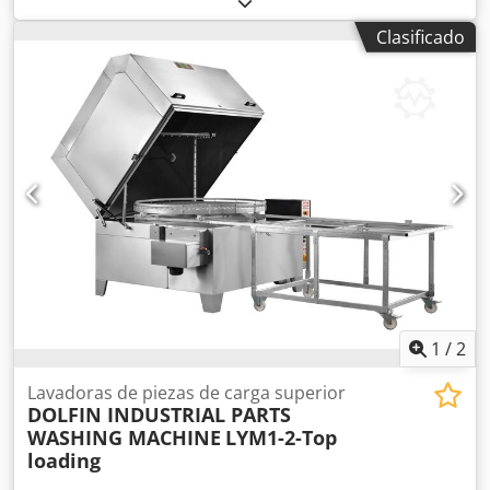
Palfinger 2700, año: 2022, capacidad de carga de la grúa:
Clasificado
hasta 2.000 kg, altura de trabajo: hasta aprox. 6,5 m,
extensiones: totalmente hidráulicas, Flyjib: TGT Flyjib
'Robby 2000', tren de rodaje: orugas, ancho del tren de
rodaje: telescópico, recubrimiento: recubierto KTL, motor:
Vanguard, peso propio: aprox. 1.700 kg, aprox. 555 horas
de funcionamiento, sin remolque Cedpfx Asy Eymhspvjrf
1
/
2
Lavadoras de piezas de carga superior
DOLFIN INDUSTRIAL PARTS
WASHING MACHINE
LYM1-2-Top
loading