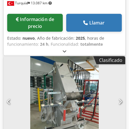
Turquía
13.087 km
Información de
Llamar
precio
Estado:
nuevo
, Año de fabricación:
2025
, horas de
funcionamiento:
24 h
, Funcionalidad:
totalmente
funcional
, Las lavadoras de piezas de la serie DOLFİN-
PYM2 son dispositivos de limpieza de piezas de uso
Clasificado
industrial que se utilizan antes y después de una revisión,
especialmente en servicios de reparación y
mantenimiento. Crsdpfx Apov Sa I Tjvef Mientras las piezas
colocadas en el dispositivo giran sobre su propio eje
mediante la cesta de lavado, se rocía agua caliente con
detergente a presión. Gracias a la presión, la temperatura
y el efecto químico, se limpia todo el aceite y la suciedad
de la pieza. Dado que las lavadoras de piezas Dolfin
funcionan en circuito cerrado, no se utiliza agua ni
detergente nuevo cada vez. Aunque se lavan varias veces
con el mismo depósito, toda la suciedad permanece en la
celda de lavado. Esta característica protege tanto al medio