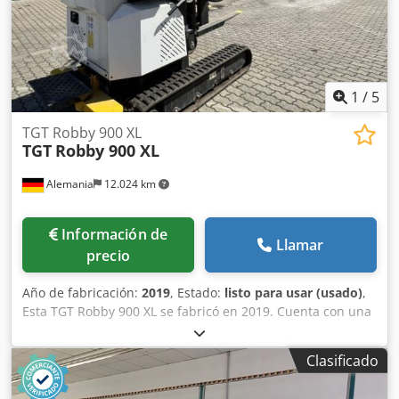
1
/
5
TGT Robby 900 XL
TGT
Robby 900 XL
Alemania
12.024 km
Información de
Llamar
precio
Año de fabricación:
2019
, Estado:
listo para usar (usado)
,
Esta TGT Robby 900 XL se fabricó en 2019. Cuenta con una
grúa Palfinger 1500, una elevación de carretilla elevadora
de 1,8 m y un motor Honda. La máquina está instalada en
Clasificado
un chasis de orugas con un ancho telescópico y ofrece una
altura de trabajo de aproximadamente 6,5 m. Tiene una