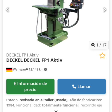
1
/
17
DECKEL FP1 Aktiv
DECKEL
DECKEL FP1 Aktiv
Warngau
12.148 km
Información de
Llamar
precio
Estado:
revisado en el taller (usado)
, Año de fabricación:
1984
, Funcionalidad:
totalmente funcional
, recorrido eje
X:
300 mm
, recorrido del eje Y:
150 mm
, recorrido del eje