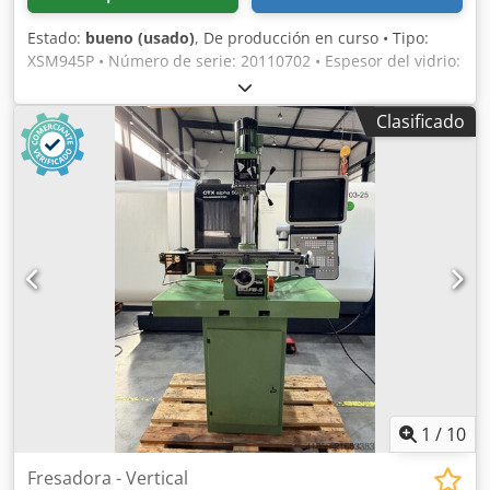
Estado:
bueno (usado)
, De producción en curso • Tipo:
XSM945P • Número de serie: 20110702 • Espesor del vidrio:
3 – 25 mm • 9 husillos Crodpfxjq Abyve Apvjf • Mín.
Dimensiones del vidrio: 80 x 80 mm • Año de construcción:
Clasificado
2011 • Vídeos disponibles: • Valores de conexión: 400 V, 50
Hz, 40 A, 20 kW • Precio especial 4.000€
1
/
10
Fresadora - Vertical