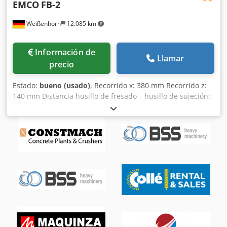
EMCO
FB-2
Weißenhorn
12.085 km
Información de
Llamar
precio
Estado:
bueno (usado)
, Recorrido x: 380 mm Recorrido z:
140 mm Distancia husillo de fresado – husillo de sujeción:
370 mm Alcance del husillo de fresado: 163 mm Tamaño
de la mesa: 630 x 150 mm Recorrido del portabrocas: 40
mm Cabeza de fresado – giratoria 360 grados Velocidades
del husillo: 120–2000 rpm Avance de la mesa: 35/65/170
mm/min Tensión de alimentación: 380 V Peso de la
máquina aprox. 130 kg Potencia total requerida: 0,5 kW
Dimensiones aprox. 0,91 x 0,68 x 1,80 m Incl. juego de
pinzas de 32 piezas Incl. armario inferior con llave Incl.
piezas pequeñas Incl. manual de instrucciones Csdpfjyz
Dg Dsx Apvsrf