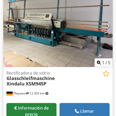
capacidad de carga de grúa de hasta 900 kg y una
capacidad de carga de horquilla de 2000 kg. Póngase en
contacto con nosotros para obtener más información sobre
esta máquina. Cedpfx Apox D Htvevsrf
1
/
5
Rectificadora de vidrio
Glasschleifmaschine
Xindalu
XSM945P
Pleystein
12.305 km
Información de
Llamar
precio