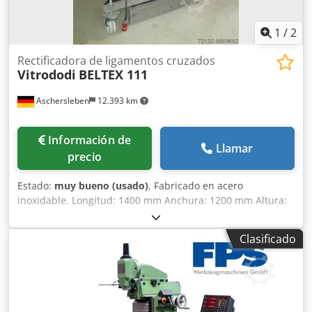
ambiente como a los empleados. Gracias a su alta
eficiencia y rendimiento, ahorra energía, agua y mano de
1
/
2
obra. Funciona automáticamente según los valores de
temperatura y tiempo configurados durante el
Rectificadora de ligamentos cruzados
Vitrododi
BELTEX 111
funcionamiento. Para cargar o retirar artículos pesados en
la cesta de lavado, esta se puede retirar del dispositivo en
Aschersleben
12.393 km
un carro de transporte cuando sea necesario. Con este
carro se puede trasladar a cualquier punto del taller.
Información de
Llamar
precio
Estado:
muy bueno (usado)
, Fabricado en acero
inoxidable. Longitud: 1400 mm Anchura: 1200 mm Altura:
1900 mm Peso: aproximadamente 250 kg. Crsdpehvyzwsfx
Apvef
Clasificado