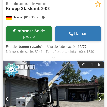
Rectificadora de vidrio
Knopp
Glaskant 2-02
Pleystein
12.305 km
Información de
Llamar
precio
Estado:
bueno (usado)
, - Año de fabricación 12/77 -
Número de serie: 3241 - Tamaño de la cinta 100 x 1830
mm Crsdpfer Nvgnox Apvef - Dimensiones 1650 x 1200 x
100 mm (AlxAnxPr) Precio a petición
Clasificado