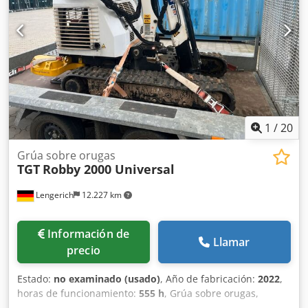
contacto con Vink Machinery para obtener más
información. = Opciones y accesorios adicionales = - Bases
para estanterías = Notas = TGT Robby 420 * Año de
fabricación: 2021 * Funciona con batería * 24 horas de
funcionamiento * 2,8 m de altura de vacío * Rotación de
360° * Desplazamiento lateral de 2 x 100 mm * 2 circuitos
de bombas de vacío * Equipado con ganchos de elevación
* Control remoto * Peso propio: 730 kg * Capacidad de
carga: 420 kg * Certificado de prueba válido hasta
1
/
20
noviembre de 2026 * Incluye documentación
Grúa sobre orugas
TGT
Robby 2000 Universal
Lengerich
12.227 km
Información de
Llamar
precio
Estado:
no examinado (usado)
, Año de fabricación:
2022
,
horas de funcionamiento:
555 h
, Grúa sobre orugas,
fabricante: TGT, modelo: Robby 2000 Universal, grúa: