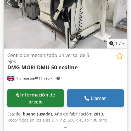
RPM PALPADOR DE PIEZA SISTEMA DE MEDICIÓN LÁSER
MANUALES DE USO Y MANTENIMIENTO CERTIFICACIÓN CE
CNC HEIDENHAIN iTNC 530 HANDWHEEL REMOTO
MOTORES Y ACCIONAMIENTOS SIEMENS SISTEMA DE
MEDICIÓN CON REGLAS ÓPTICAS HEIDENHAIN HORAS DE
FUNCIONAMIENTO TOTALES: 6447 HORAS DE HUSILLO:
4651
1
/
3
Centro de mecanizado universal de 5
ejes
DMG MORI
DMU 50 ecoline
Thurmaston
11.795 km
Información de
Llamar
precio
Estado:
bueno (usado)
, Año de fabricación:
2013
,
Recorridos en los ejes X, Y y Z: 500 x 450 x 400 mm;
dimensiones de la mesa: 630 x 500 mm; capacidad de