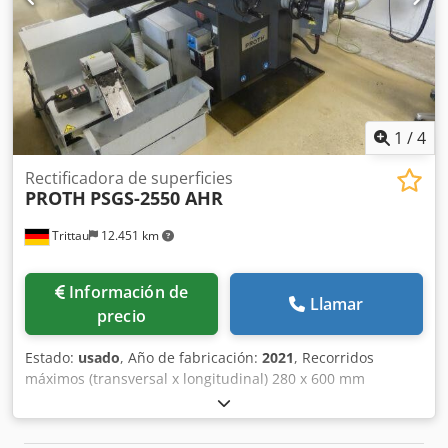
1
/
4
Rectificadora de superficies
PROTH
PSGS-2550 AHR
Trittau
12.451 km
Información de
Llamar
precio
Estado:
usado
, Año de fabricación:
2021
, Recorridos
máximos (transversal x longitudinal) 280 x 600 mm
Distancia husillo / mesa 500 mm Superficie de rectificado
de la mesa 250 x 500 mm Dimensiones de la muela 355 x
25 x 127 mm Velocidad de la muela 1.500 / 1.800 rpm