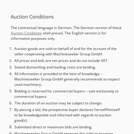
Potencia de accionamiento 2,2 kW Según nuestra
valoración, la máquina se encuentra en buen estado de
Auction Conditions
uso y puede ser inspeccionada bajo corriente previa cita.
Dcjdoxp R D Nspfx Aicjk El equipamiento, las herramientas
The contractual language is German. The German version of these
y dispositivos de sujeción mostrados solo se incluyen en el
Auction Conditions
shall prevail. The English version is for
suministro si así se indica en la información adicional.
information purposes only.
¡Sujeto a cambios y errores en los datos y especificaciones
técnicas, así como a venta previa!
Auction goods are sold on behalf of and for the account of the
seller cooperating with Machineseeker Group GmbH.
All prices and bids are net prices and do not include VAT.
Stated dismantling and loading costs are binding.
All information is provided to the best of knowledge –
Machineseeker Group GmbH generally recommends to inspect
used machinery.
Bidding is reserved for commercial buyers – sale exclusively to
commercial buyers.
The duration of an auction may be subject to change.
By placing a bid, the prospective buyer declares herself/himself
to be knowledgeable and informed with regards to auction
good(s).
Submitted direct or maximum bids are binding.
Machineseeker Group GmbH reserves the right to examine