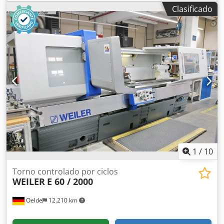
carga de la mesa: 200 kg; eje B: -5/+110 grados; eje C: 360
Clasificado
grados (precisión de 0,001 grados); velocidad del husillo:
12 000 rpm; cono del husillo: ISO 40; Dedpszicmpjfx Aicsck
cambiador automático de herramientas (ATC) de 30
posiciones; control Siemens 840D; transportador de
virutas.
1
/
10
Torno controlado por ciclos
WEILER
E 60 / 2000
Oelde
12.210 km