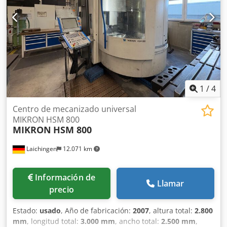
1
/
4
Centro de mecanizado universal
MIKRON HSM 800
MIKRON
HSM 800
Laichingen
12.071 km
Información de
Llamar
precio
Estado:
usado
, Año de fabricación:
2007
, altura total:
2.800
mm
, longitud total:
3.000 mm
, ancho total:
2.500 mm
,