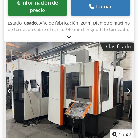
Información de
Llamar
precio
Estado:
usado
, Año de fabricación:
2011
, Diámetro máximo
de torneado sobre el carro: 640 mm Longitud de torneado:
2.000 mm Control: 840D, incluye Weiler SL1 Siemens Altura
entre puntos: 320 mm Diámetro máximo sobre el platillo:
Clasificado
405 mm Recorrido del platillo: 380 mm Recorrido del carro
superior: 130 mm Ancho del carro: 380 mm Sección
transversal del vástago de la herramienta de torneado: 32
x 25 mm Rango de velocidad de giro – husillo principal: 0 -
2.500 min/-1 Número de marchas: 2 Marcha 1: 0 - 800
min/-1 Marcha 2: 0 - 2.500 min/-1 Potencia de
accionamiento – husillo principal: 20,5 / 17 kW Par máximo:
1.400 Nm Cono del husillo: tamaño 8, DIN 55027 Diámetro
del husillo en el cojinete delantero: 120 mm Diámetro del
orificio del husillo: 83 mm Cono interior: 90 métrico Fuerza
de avance longitudinal: 10.000 N Fuerza de avance
transversal: 9.000 N Rango de avance: 0 - 20 mm/min
Avance rápido: 10/7 | 5/3,5 m/min Métrico: 0,1 - 400 mm
Pulgadas: 1/4 - 56 G/1" Módulo: mm . II Diámetro del
1
/
47