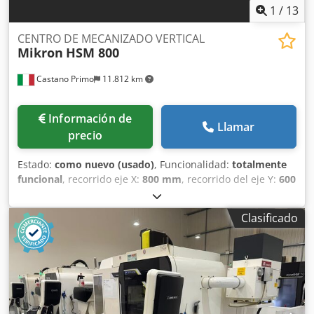
1
/
13
CENTRO DE MECANIZADO VERTICAL
Mikron
HSM 800
Castano Primo
11.812 km
Información de
Llamar
precio
Estado:
como nuevo (usado)
, Funcionalidad:
totalmente
funcional
, recorrido eje X:
800 mm
, recorrido del eje Y:
600
mm
, recorrido del eje Z:
500 mm
, fabricante de controles:
HEIDENHAIN
, modelo de controlador:
iTNC530
, velocidad
Clasificado
del cabezal (máx.):
36.000 rpm
, horas de funcionamiento
del husillo:
4.651 h
, nariz del husillo:
HSK 50
, número de
husillos:
15
, Equipamiento:
Marcado CE, documentación /
manual
, CENTRO DE MECANIZADO VERTICAL MIKRON
MODELO HSM 800 RECORRIDO EJE X 800 mm Dedpfx Aew
U T Szsiceck RECORRIDO EJE Y 600 mm RECORRIDO EJE Z
500 mm HUSILLO HSK E 50 VELOCIDAD DEL HUSILLO 36.000