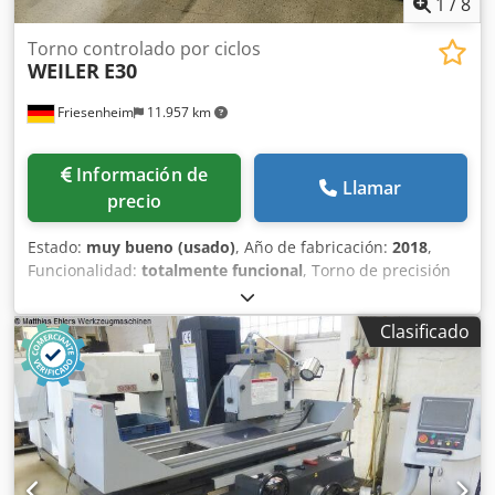
1
/
8
Torno controlado por ciclos
WEILER
E30
Friesenheim
11.957 km
Información de
Llamar
precio
Estado:
muy bueno (usado)
, Año de fabricación:
2018
,
Funcionalidad:
totalmente funcional
, Torno de precisión
Weiler E30 Fabricante: Weiler Tipo: E30 Año de fabricación:
2018 Dcjdpjy Uzgbsfx Aicsk Estado: usado, conectado, listo
Clasificado
para demostración Horas de trabajo: 8.500 h Alcance de
entrega: - Documentación - Patas de máquina - Sistema de
refrigeración - Lámpara de máquina - Plato de tres garras -
Torreta portaherramientas de 8 posiciones