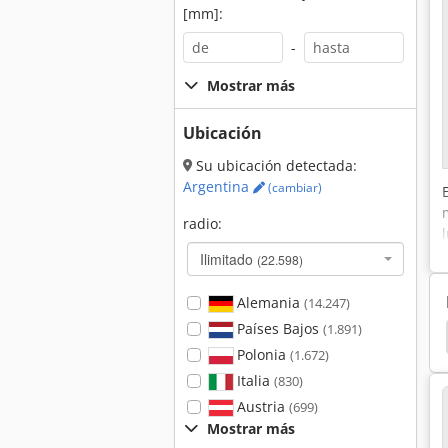
[mm]:
-
Mostrar más
Ubicación
Su ubicación detectada:
Argentina
(cambiar)
radio:
Ilimitado
(22.598)
Alemania
(14.247)
Países Bajos
(1.891)
Sierra De Aluminio
Mini Sierras
Kaltenbach
Polonia
(1.672)
Italia
(830)
Austria
(699)
Mostrar más