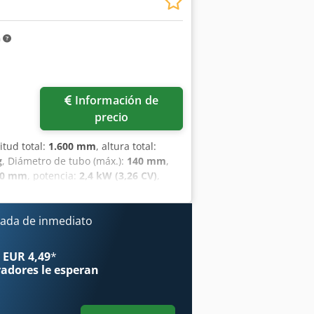
m
Información de
precio
gitud total:
1.600 mm
, altura total:
g
, Diámetro de tubo (máx.):
140 mm
,
00 mm
, potencia:
2,4 kW (3,26 CV)
,
400 rpm
, Ofrecemos esta nueva
 de la mordaza (diámetro): 40 - 140
or: 2,4-3/380 kW/V Velocidad (doble):
ada de inmediato
 Crsdpfozbzvzox Am Eef Peso: 360 kg
enviarnos un mensaje o llamarnos.
 EUR 4,49
*
radores
le esperan