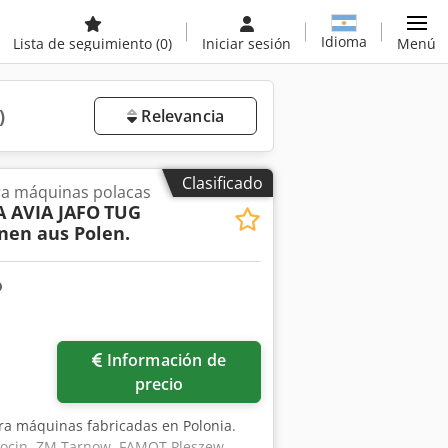
Idioma
Lista de seguimiento
(0)
Iniciar sesión
Menú
)
Relevancia
Clasificado
a máquinas polacas
 AVIA JAFO
TUG
nen aus Polen.
Información de
precio
ra máquinas fabricadas en Polonia.
rocin, ZM Tarnow, FAMOT Pleszew.