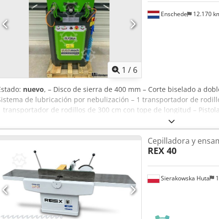
Enschede
12.170 
1
/
6
Estado:
nuevo
, – Disco de sierra de 400 mm – Corte biselado a do
Sistema de lubricación por nebulización – 1 transportador de rodil
1 transportador de rodillos de 300 cm con tope de longitud – Pisto
protección – Documentación – 400 V
Cepilladora y ens
REX 40
Sierakowska Huta
1