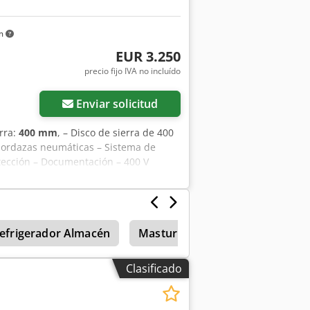
km
EUR 3.250
precio fijo IVA no incluído
Enviar solicitud
erra:
400 mm
, – Disco de sierra de 400
mordazas neumáticas – Sistema de
otección – Documentación – 400 V
efrigerador Almacén
Masturn 50
Sierras circula
Clasificado