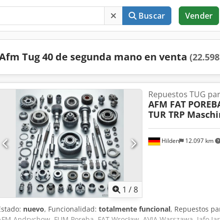
Buscar
Vender
Afm Tug 40 de segunda mano en venta
(22.598
Repuestos TUG par
AFM FAT POREBA
TUR TRP Maschi
Hilden
12.097 km
1
/
8
Estado:
nuevo
, Funcionalidad:
totalmente funcional
, Repuestos pa
AFM Andrychow, FUM Poreba, FAT Wrocław, AVIA Warszawa, Jafo Ja