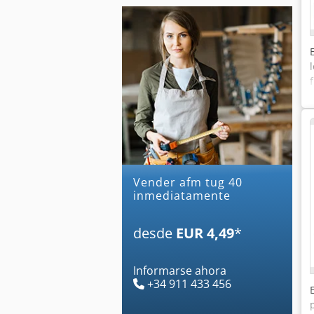
Vender afm tug 40
inmediatamente
desde
EUR 4,49
*
Informarse ahora
+34 911 433 456