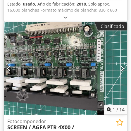
Estado:
usado
, Año de fabricación:
2018
, Solo aprox.
16.000 planchas Formato máximo de plancha: 830 x 660
mm Apogee Workflow 10.69.0 RIP Troquelado en línea
Lavadora Azura C95 Apilador ST 95EX Cjdpfjyt I Unsx
Clasificado
Ahasha Disponible a corto plazo
1
/
14
Fotocomponedor
SCREEN / AGFA
PTR 4X00 /