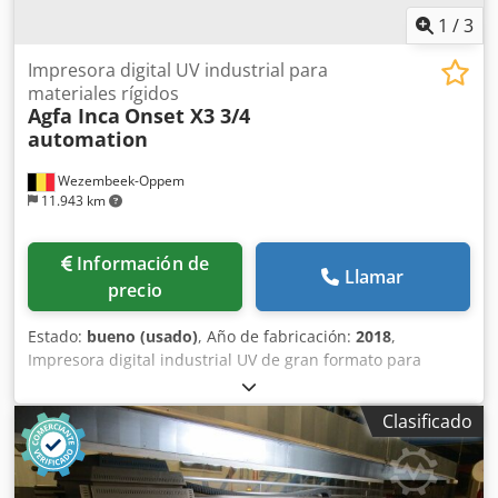
1
/
3
Impresora digital UV industrial para
materiales rígidos
Agfa Inca
Onset X3 3/4
automation
Wezembeek-Oppem
11.943 km
Información de
Llamar
precio
Estado:
bueno (usado)
, Año de fabricación:
2018
,
Impresora digital industrial UV de gran formato para
soportes rígidos La Inca Onset X2 es una impresora
industrial de inyección de tinta de alta productividad,
Clasificado
diseñada para la impresión de gráficos para publicidad,
materiales POP/POS, embalajes e impresión especializada.
Desarrollada por Inca Digital Printers (posteriormente