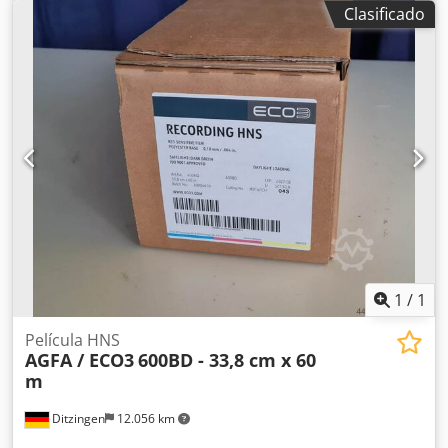
de aire comprimido: 7-10 bar (100-150 PSI), resistencia a
Clasificado
cortocircuitos: 10 kA, control: PLC. Equipada con sistema
de curado UV y mesa de vacío. Peso: aproximadamente
3750 kg, dimensiones totales X/Y/Z: aproximadamente
5950 mm/2900 mm/1550 mm. Se puede organizar una
visita previa acuerdo. Chsdpfxezcfibs Ahaja
1
/
1
Película HNS
AGFA / ECO3
600BD - 33,8 cm x 60
m
Ditzingen
12.056 km