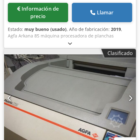
Información de
Llamar
precio
Estado:
muy bueno (usado)
, Año de fabricación:
2019
,
Agfa Arkana 85 máquina procesadora de planchas
Cedpfjywvauox Ahasha Año de fabricación: 2019 Estado
impecable
Clasificado