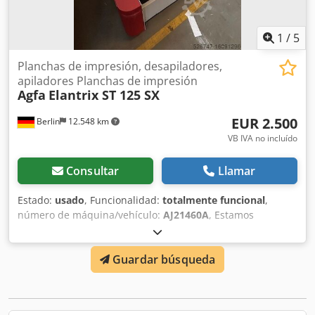
1
/
5
Planchas de impresión, desapiladores,
apiladores Planchas de impresión
Agfa
Elantrix ST 125 SX
EUR 2.500
Berlin
12.548 km
VB IVA no incluído
Consultar
Llamar
Estado:
usado
, Funcionalidad:
totalmente funcional
,
número de máquina/vehículo:
AJ21460A
, Estamos
vendiendo aquí en cantidad 2 apiladores de Agfa de la
serie Elantrix. Funcionan perfectamente y pueden ser
Guardar búsqueda
recogidos inmediatamente. Chodotncgajpfx Ahaja Nuestro
precio por pieza es de 2500,- € sobre la base de
negociación.