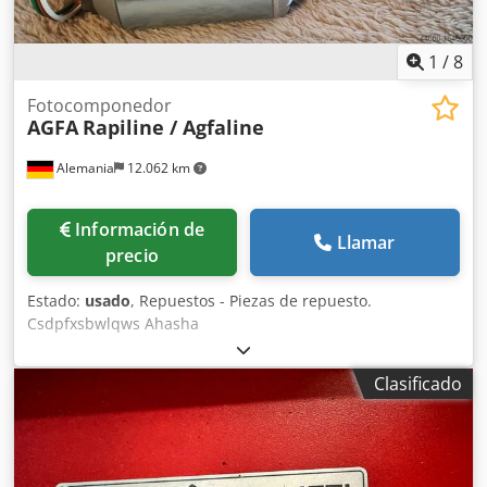
1
/
8
Fotocomponedor
AGFA
Rapiline / Agfaline
Alemania
12.062 km
Información de
Llamar
precio
Estado:
usado
, Repuestos - Piezas de repuesto.
Csdpfxsbwlqws Ahasha
Clasificado