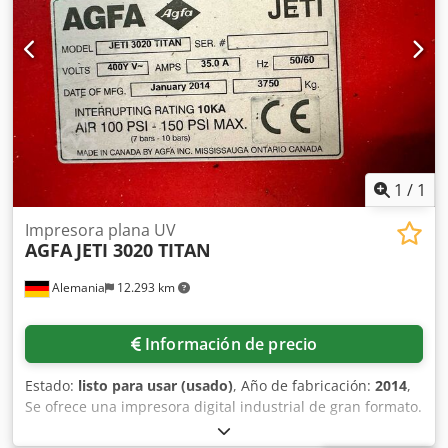
1
/
1
Impresora plana UV
AGFA
JETI 3020 TITAN
Alemania
12.293 km
Información de precio
Estado:
listo para usar (usado)
, Año de fabricación:
2014
,
Se ofrece una impresora digital industrial de gran formato.
Área máxima de impresión: 3020 mm x 2020 mm, consumo