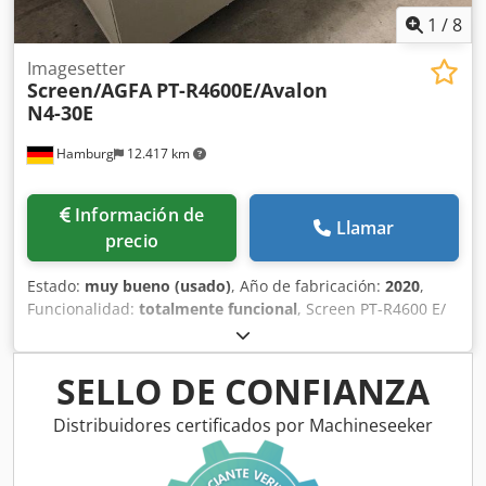
1
/
8
Imagesetter
Screen/AGFA
PT-R4600E/Avalon
N4-30E
Hamburg
12.417 km
Información de
Llamar
precio
Estado:
muy bueno (usado)
, Año de fabricación:
2020
,
Funcionalidad:
totalmente funcional
, Screen PT-R4600 E/
Avalon N4-30 E N.º de serie 462xxx, 16 diodos acoplados
por fibra, Cedpfx Ahjxlf Rvoasha Contador de planchas:
10.792 Tiempo de exposición: 1,045 h Screen Blackbox
SELLO DE CONFIANZA
Network Interface EP-B101 RIP bajo solicitud. Todas las
ofertas sujetas a venta previa.
Distribuidores certificados por Machineseeker