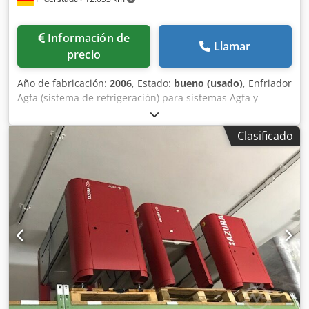
Información de
Llamar
precio
Año de fabricación:
2006
, Estado:
bueno (usado)
, Enfriador
Agfa (sistema de refrigeración) para sistemas Agfa y
Screen CTP. Revisado y probado. Chjdodtr A Tjpfx Ahasa
Clasificado