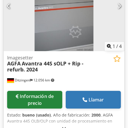
1
/
4
Imagesetter
AGFA
Avantra 44S sOLP + Rip -
refurb. 2024
Ditzingen
12.056 km
Información de
Llamar
precio
Estado:
bueno (usado)
, Año de fabricación:
2000
, AGFA
Avantra 44S OLB/OLP con unidad de procesamiento en
línea de tamaño reducido, en excelentes condiciones y con