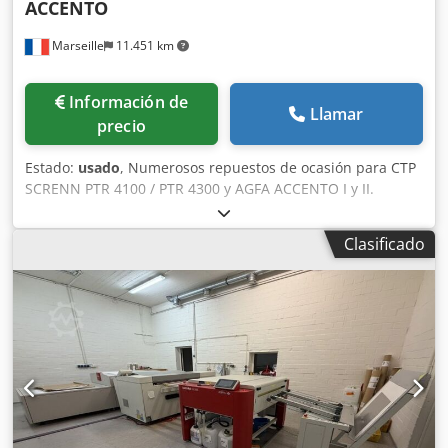
ACCENTO
Marseille
11.451 km
Información de
Llamar
precio
Estado:
usado
, Numerosos repuestos de ocasión para CTP
SCRENN PTR 4100 / PTR 4300 y AGFA ACCENTO I y II.
Contáctenos para precio y disponibilidad. Chsdpfxoy Tpd
So Ahasa Envío seguro a todo el mundo a través de UPS.
Clasificado