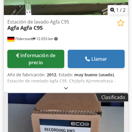
1
/
2
Estación de lavado Agfa C95
Agfa
Agfa C95
Filderstadt
12.053 km
Información de
Llamar
precio
Año de fabricación:
2012
, Estado:
muy bueno (usado)
,
Estación de revelado Agfa C95. Chjdpfx Ajirnmcehasa -
Buen estado.
Clasificado