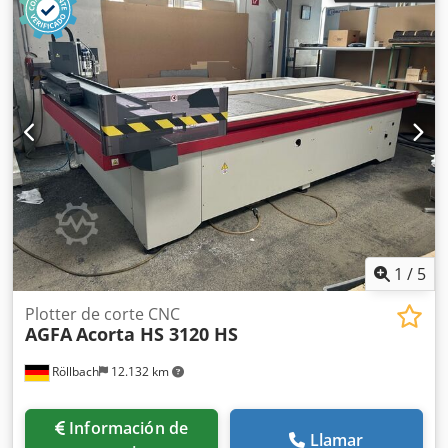
1
/
5
Plotter de corte CNC
AGFA
Acorta HS 3120 HS
Röllbach
12.132 km
Información de
Llamar