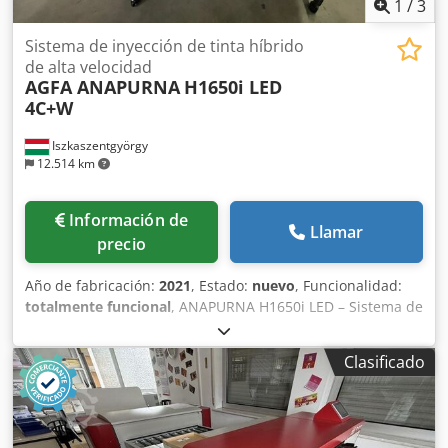
1
/
3
Sistema de inyección de tinta híbrido
de alta velocidad
AGFA ANAPURNA
H1650i LED
4C+W
Iszkaszentgyörgy
12.514 km
Información de
Llamar
precio
Año de fabricación:
2021
, Estado:
nuevo
, Funcionalidad:
totalmente funcional
, ANAPURNA H1650i LED – Sistema de
impresión LED-UV: El modelo de entrada, una impresora
híbrida de gran formato Anapurna H1650i LED, es ideal
Clasificado
para empresas de rotulación, imprentas digitales,
laboratorios fotográficos y empresas gráficas medianas
que deseen combinar trabajos de impresión en cartón y
papel en bobina. El sistema imprime hasta un ancho de