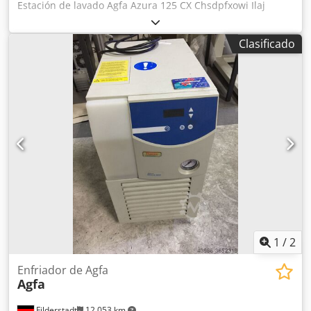
Estación de lavado Agfa Azura 125 CX Chsdpfxowi Ilaj
Ahasa -muy buen estado
Clasificado
1
/
2
Enfriador de Agfa
Agfa
Filderstadt
12.053 km