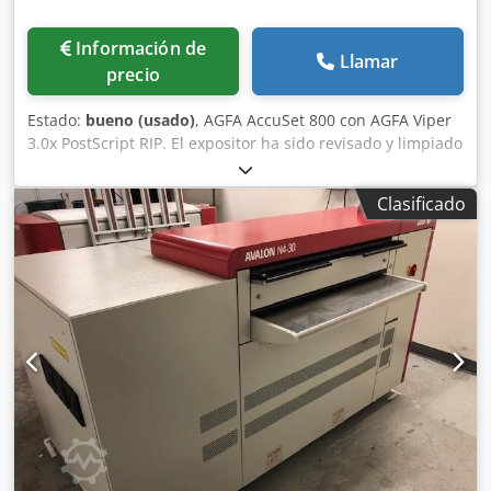
Información de
Llamar
precio
Estado:
bueno (usado)
, AGFA AccuSet 800 con AGFA Viper
3.0x PostScript RIP. El expositor ha sido revisado y limpiado
por completo. Resoluciones: 1200, 1800 y 2400 dpi, incluye
densitómetro de películas Techkon. Con mucho gusto le
Clasificado
enviaremos más información e imágenes.
Remanufacturado en 2024. Csdpfsbr Ahtox Ahajha