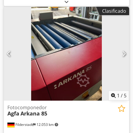
meses. Cedpfeb Rlbbjx Ahajha Película AGFA / ECO3 HNS
600BD, 355 mm x 60 m Ancho: 35,5 cm, longitud: 60 m
Clasificado
Especificación: 600 BD Código: 4LGHF Compatible con
muchos equipos de exposición, por ejemplo, AccuSet y
Avantra 25 / 30 con diodo láser de luz roja de 650-670 nm.
1
/
5
Fotocomponedor
Agfa
Arkana 85
Filderstadt
12.053 km