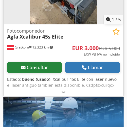
estándar CMYK. Se puede organizar una visita para
inspeccionar el equipo. Chedpfx Ahoznc Rlsaoa
1
/
5
Fotocomponedor
Agfa
Xcalibur 45s Elite
EUR 3.000
Gratkorn
12.323 km
EUR 5.000
EXW VB IVA no incluído
Consultar
Llamar
Estado:
bueno (usado)
, Xcalibur 45s Elite con láser nuevo,
el láser antiguo también está disponible. Csdpfsxcurqox
Ahaeha