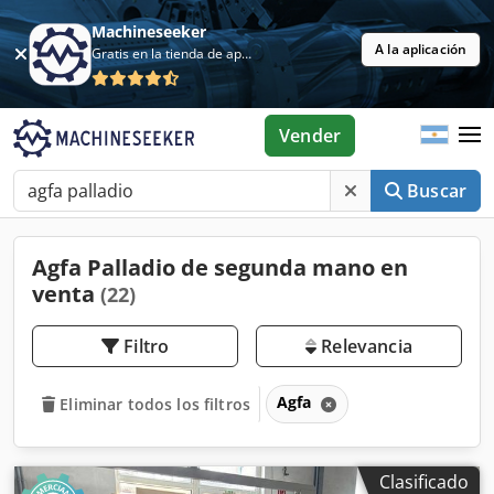
Machineseeker
A la aplicación
Gratis en la tienda de aplicaciones
Vender
Buscar
Agfa Palladio de segunda mano en
venta
(22)
Filtro
Relevancia
Agfa
Eliminar todos los filtros
Clasificado