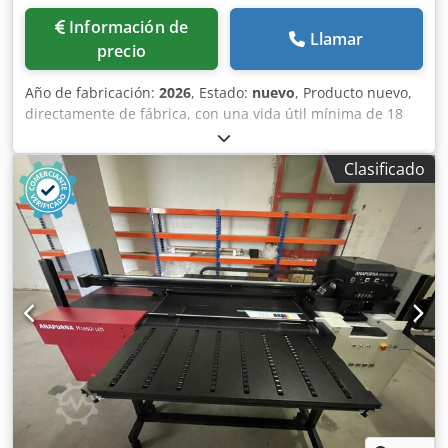
Información de
Llamar
precio
Año de fabricación:
2026
, Estado:
nuevo
, Producto nuevo,
directamente de fábrica, con una vida útil mínima de 18
meses. Chodob Rlbfspfx Ahaja Película AGFA / ECO 3 HNS
600BD, 338 mm x 60 m 33,8 cm de ancho, 60 m de largo
Clasificado
Especificación: 600 BD Código: 4LGNQ Compatible con
muchos expositores, por ejemplo, AccuSet y Avantra 25 /
30 con diodo láser de luz roja de 650-670 nm.