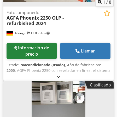
1
/
8
Fotocomponedor
AGFA
Phoenix 2250 OLP -
refurbished 2024
Ditzingen
12.056 km
Información de
Llamar
precio
Estado:
reacondicionado (usado)
, Año de fabricación:
2000
, AGFA Phoenix 2250 con revelador en línea: el sistema
ha sido revisado y limpiado por completo. Resoluciones:
1200, 1800, 2400 y 3000 dpi; tamaño máximo: 570 × 736
Clasificado
mm. Incluye densitómetro de película Techkon. Estaremos
encantados de enviarle más información e imágenes.
Revisión general realizada en 2024. Chedpfxjfl Sxqs Ahaja