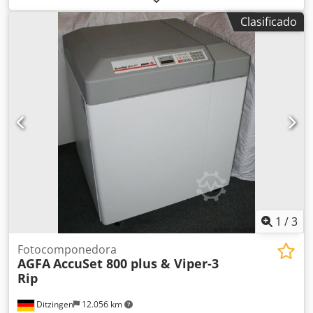
RIP Harlequin. Resoluciones: 1200, 1800, 2400 y 3600 ppp;
Clasificado
siempre con mantenimiento realizado por Agfa. El sistema
se instaló en el año 2000 y está en funcionamiento, con RIP
incluido. - Avantra 44 con 3600 ppp - AgfaLine 44: unidad
de revelado en línea de tamaño reducido - RIP Harlequin -
Densímetro de película Techkon. Cedpec N Ahxefx Ahaeha
La Avantra contaba con un contrato de servicio. Estaremos
encantados de enviarle más información e imágenes.
Revisada completamente en 2024.
1
/
3
Fotocomponedora
AGFA
AccuSet 800 plus & Viper-3
Rip
Ditzingen
12.056 km