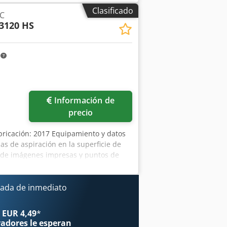
50 mm/1470 mm/1600 mm, peso:
Clasificado
NC
 la impresión de placas, así como una
3120 HS
daptada para la impresión de señales de
de organizar una visita para
m
Información de
precio
ricación: 2017 Equipamiento y datos
as de aspiración en la superficie de
o de imágenes impresas y puntos de
ío individuales que se activan
mienta para cortar, hendir y fresar
a procesar diferentes sustratos
ada de inmediato
 de proyección por vídeo para
hasta 102 m/min, aceleración 1,4 G -
 EUR 4,49
*
0 x 2000 mm - Zonas de aspiración en
radores
le esperan