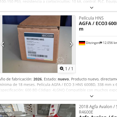
(100-150 PSI), resistencia a cortocircuitos: 10 kA, control: PLC. Eq
de vacío. Peso: aproximadamente 3750 kg, dimensiones totales X
mm/1550 mm. Se puede organizar una visita previa acuerdo. Chsdo
Película HNS
AGFA / ECO3
600
m
Ditzingen
12.056 k
Pedir m
1
/
1
Año de fabricación:
2026
, Estado:
nuevo
, Producto nuevo, directame
mínima de 18 meses. Película AGFA / ECO 3 HNS 600BD, 338 mm x 6
Especificación: 600 BD Código: 4LGNQ Compatible con muchos expos
Avantra 25 / 30 Chjdpfx Aeb Rlbfelaea con diodo láser de luz roja 
2018 Agfa Avalon /
R4600E