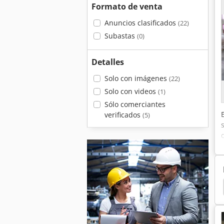
Formato de venta
Anuncios clasificados
(22)
Subastas
(0)
Detalles
Solo con imágenes
(22)
Solo con videos
(1)
Sólo comerciantes
verificados
(5)
tal
Impresion Digital
Máquinas De Impresión