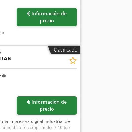
a la máquina.
Información de
precio
sha
Clasificado
V
TITAN
m
ás fotos
Información de
precio
e una impresora digital industrial de
sumo de aire comprimido: 7-10 bar