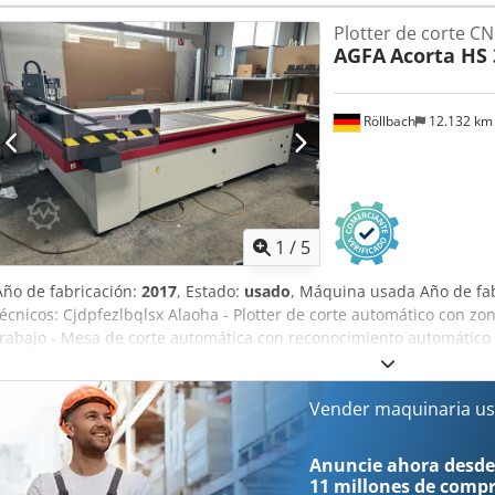
kg/m². Dimensiones de la máquina (X/Y/Z): aproximadamente 43
Plotter de corte C
aproximadamente 1800 kg. Incluye 4 mesas en perfecto estado para
AGFA
Acorta HS 
estación de trabajo. Actualmente, la configuración de tinta está a
tráfico. Es posible volver a la configuración estándar CMYK. Se pue
inspeccionar el equipo. Cjdpfeznc Rlox Alaeha
Röllbach
12.132 k
1
/
5
Año de fabricación:
2017
, Estado:
usado
, Máquina usada Año de fab
técnicos: Cjdpfezlbqlsx Alaoha - Plotter de corte automático con zon
trabajo - Mesa de corte automática con reconocimiento automátic
referencia - La superficie de trabajo se compone de 40 zonas de vac
automáticamente según sea necesario - Cabezal de corte multiherra
materiales de hasta 50 mm de grosor - Corte multi-lote posible par
Vender maquinaria us
simultáneamente - Preajuste automático de herramientas - Sistema
optimizar el aprovechamiento del material - Velocidad de corte de 
Anuncie ahora desde
Detección automática de altura de sustratos - Área de trabajo: 310
11 millones de comp