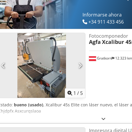
el área de trabajo: 40 - Velocidad de corte de hasta 102 m/min Pr
de hendido, cuchilla oscilante, fresadora - Elitron CAD & CUT (softw
plazo Ubicación: 63934 Röllbach
Informarse ahora
+34 911 433 456
Fotocomponedor
Agfa
Xcalibur 45
Gratkorn
12.323 k
1
/
5
Estado:
bueno (usado)
, Xcalibur 45s Elite con láser nuevo, el láser
Chjdpfx Asxcurqslaoa
Impresora digital U