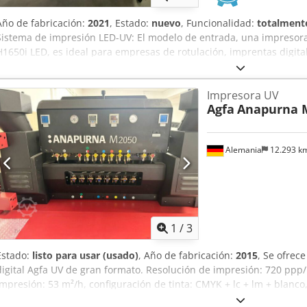
Año de fabricación:
2021
, Estado:
nuevo
, Funcionalidad:
totalmente
Sistema de impresión LED-UV: El modelo de entrada, una impresor
H1650i LED, es ideal para empresas de rotulación, imprentas digitale
empresas gráficas medianas que deseen combinar trabajos de impre
sistema imprime hasta un ancho de 1,65 m para aplicaciones tanto 
Impresora UV
Anapurna H1650i LED está equipada con lámparas LED-UV que perm
Agfa
Anapurna 
gama de materiales, ahorrando energía, costes y tiempo. La funció
sobre materiales transparentes para aplicaciones retroiluminadas o 
Medios rígidos Ancho máximo: 165 cm (5,4 pies), 160 cm (5,2 pies) 
Alemania
12.293 k
máxima: 3,2 m (10,5 pies) – 4 mesas para material rígido (2 delant
apaisado (60 x 42 cm – 1,97 x 1,4 pies) Codpfoy It T Hjx Alaeha Gro
pulgadas), grosor máximo: 45 mm (1,77 pulgadas) Peso máximo: 10 
lbs) Medios flexibles Ancho máximo: 165 cm (5,4 pies) Longitud máxi
diámetro Grosor mínimo: 0,2 mm Peso máximo: 50 kg (110 lbs)
1
/
3
Estado:
listo para usar (usado)
, Año de fabricación:
2015
, Se ofrec
digital Agfa UV de gran formato. Resolución de impresión: 720 pp
impresión: 53 m²/h, configuración de tinta: CMYK + lc + lm + blan
ancho máximo de impresión: 2000 mm, grosor máximo de material: