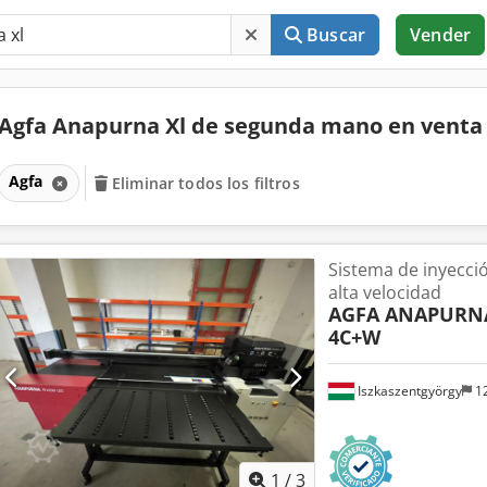
Buscar
Vender
Agfa Anapurna Xl de segunda mano en vent
Agfa
Eliminar todos los filtros
Sistema de inyecció
alta velocidad
AGFA ANAPURN
4C+W
Iszkaszentgyörgy
12
1
/
3