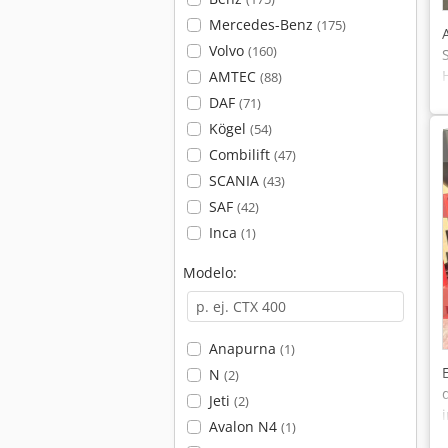
Mercedes-Benz
(175)
Volvo
(160)
AMTEC
(88)
DAF
(71)
Kögel
(54)
Combilift
(47)
SCANIA
(43)
SAF
(42)
Inca
(1)
Modelo:
Anapurna
(1)
N
(2)
Jeti
(2)
Avalon N4
(1)