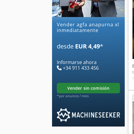
Vender agfa anapurna xl
inmediatamente
desde
EUR 4,49
*
Informarse ahora
+34 911 433 456
vender sin comisión
*por anuncio / mes