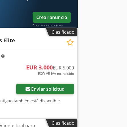
ograma de herramientas: - Herramienta
are) Elipack Disponibilidad: A corto
Crear anuncio
*por anuncio / mes
Clasificado
s Elite
m
EUR 3.000
EUR 5.000
EXW VB IVA no incluído
Enviar solicitud
 antiguo también está disponible.
Clasificado
V industrial para