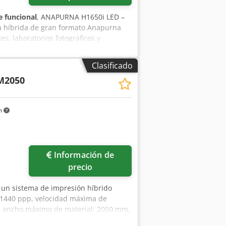
 funcional
, ANAPURNA H1650i LED –
a híbrida de gran formato Anapurna
s, laboratorios fotográficos y
sión en cartón y papel en bobina. El
interiores como exteriores. La
Clasificado
iten la impresión sobre una amplia
M2050
n de tinta blanca permite imprimir
utilizar el blanco como color especial.
para impresión a sangre Longitud
m
e y 2 detrás) Tamaño mínimo: A2
sor Grosor mínimo: 1 mm (0,04
kg/m² sobre la mesa de impresión (22
ma: n.d. – limitada por peso y
Información de
precio
e un sistema de impresión híbrido
p/1440 ppp, velocidad máxima de
co, ancho máximo de material: 2050 mm,
 45 mm, peso máximo de la placa: 10