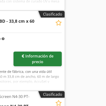
uipada con sistema de curado UV y mesa
/Y/Z: aproximadamente 5950 mm/2900
zcfibepfx Alasa
Clasificado
BD - 33,8 cm x 60
m
ás fotos
Información de
precio
nte de fábrica, con una vida útil
0 m 33,8 cm de ancho, 60 m de largo
itores, por ejemplo, AccuSet y
de 650-670 nm.
Clasificado
 Screen N4-30 PT-