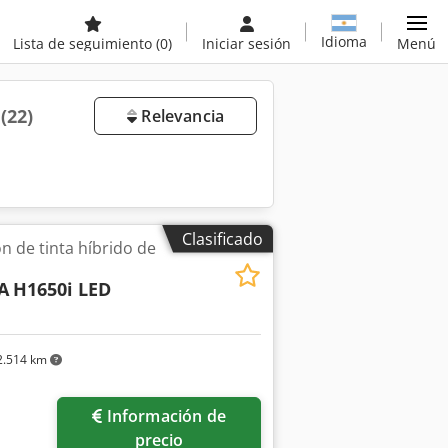
Idioma
Lista de seguimiento
(0)
Iniciar sesión
Menú
a
(22)
Relevancia
Clasificado
n de tinta híbrido de
A
H1650i LED
.514 km
Información de
precio