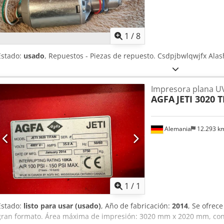
sistema de tinta de la máquina. Incluye campana extractora en tod
1
/
8
Estado:
usado
, Repuestos - Piezas de repuesto. Csdpjbwlqwjfx Ala
Impresora plana U
AGFA
JETI 3020 
Alemania
12.293 k
Pedir m
1
/
1
Estado:
listo para usar (usado)
, Año de fabricación:
2014
, Se ofrec
gran formato. Área máxima de impresión: 3020 mm x 2020 mm, con