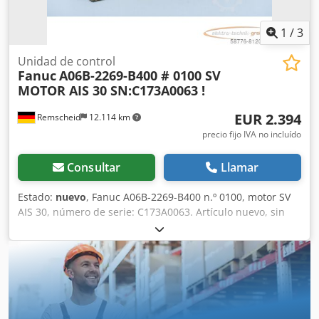
1
/
3
Unidad de control
Fanuc
A06B-2269-B400 # 0100 SV
MOTOR AIS 30 SN:C173A0063 !
EUR 2.394
Remscheid
12.114 km
precio fijo IVA no incluído
Consultar
Llamar
Estado:
nuevo
, Fanuc A06B-2269-B400 n.º 0100, motor SV
AIS 30, número de serie: C173A0063. Artículo nuevo, sin
usar, en su embalaje original, 100 % funcional. El
suministro incluye los elementos que se muestran en las
fotos. Cedpfji D H Rzjx Apnerf