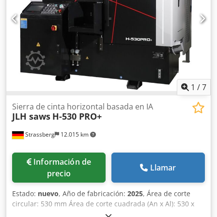
Ancho máximo de la máquina: 3250 mm. Estado: muy
bueno, usado. Crodpfsww Ih Dsx Apnof
1
/
7
Sierra de cinta horizontal basada en IA
JLH saws
H-530 PRO+
Strassberg
12.015 km
Información de
Llamar
precio
Estado:
nuevo
, Año de fabricación:
2025
, Área de corte
circular: 530 mm Área de corte cuadrada (An x Al): 530 x
530 mm Tamaño mínimo a cortar: 20 x 20 mm Rango de