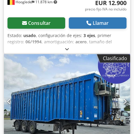
EUR 12.900
Hooglede
11.878 km
precio fijo IVA no incluído
Consultar
Llamar
Estado:
usado
, configuración de ejes:
3 ejes
, primer
registro:
06/1994
, amortiguación:
acero
, tamaño del
neumático:
9.5r17.5
, color:
otro
, Año de fabricación:
1994
,
Configuración del eje Medida de neumáticos: 9.5r17.5
Clasificado
Frenos: Frenos de tambor Suspensión: Ballestas Eje trasero
1: Doble neumático; Profundidad de dibujo izquierdo
interior: 3 mm; Profundidad de dibujo izquierdo exterior: 8
mm; Profundidad de dibujo derecho interior: 3 mm;
Profundidad de dibujo derecho exterior: 5 mm
Credpfezrbmysx Apnef Eje trasero 2: Doble neumático;
Profundidad de dibujo izquierdo interior: 6 mm;
Profundidad de dibujo izquierdo exterior: 6 mm;
Profundidad de dibujo derecho interior: 6 mm;
Profundidad de dibujo derecho exterior: 6 mm Eje trasero
3: Doble neumático; Eje direccional; Profundidad de dibujo
izquierdo interior: 3 mm; Profundidad de dibujo izquierdo