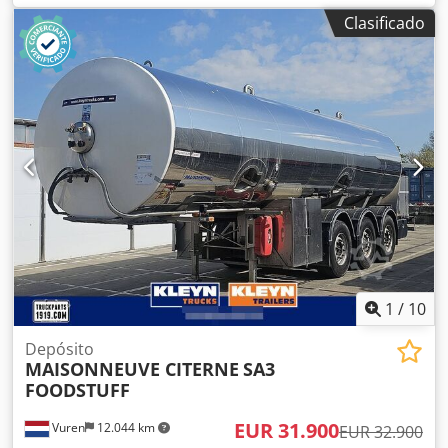
Suecia, reacondicionada en 2005) Fabricante: Ashton
Clasificado
Industrial Sales LTD / Reino Unido Año de fabricación:
aproximadamente 2000 Máquina profesional de alto
rendimiento para el lijado de vidrio 2 cintas de diamante
cruzadas Crsdpfeh E T N Eox Apnof Abrasivo de alta
velocidad y cintas de lijado de diamante 400 V, 50 Hz Mesa
con rodillos esféricos para facilitar el desplazamiento de
las placas de vidrio. Dimensiones de la mesa: L x A x A =
3,85 m x 1,20 m x 0,9 m Peso: 600 kg Marcado CE
1
/
10
Depósito
MAISONNEUVE CITERNE
SA3
FOODSTUFF
EUR 31.900
Vuren
12.044 km
EUR 32.900