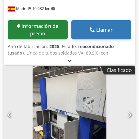
Madrid
10.682 km
Información de
Llamar
precio
Año de fabricación:
2026
, Estado:
reacondicionado
(usado)
, Línea de tubos soldados VAI 89.5(6) con
conformado universal CTA COMO NUEVA Especificaciones:
- Fabricante: VAI Voest Alpine Industrieanlagenbau -
Clasificado
Diámetro de tubo redondo: 33,7 - 88,9 mm - Tubo
cuadrado: 30x30 - 70x70 mm - Tubo rectangular: 40x20 -
100x40 mm - Espesor: 0.8 – 5.0 mm (6.0 mm con S235J2) -
Velocidad: 100 m/min Línea completa con: - Mandril doble
expandible con PEELER OTO AD408 SD - Línea de entrada
con abrespiras, pinch-roll motorizado, pre-enderezador y
rodillos de guiado lateral - Soldadora automática de punta-
cola para unión de fleje - Soporte intermedio de guiado de
fleje - Sección de break down - Conformado universal CTA
VAI CTA90 - Acabado fin pass - Soldadura - Doble túnel de
enfriamiento - Calibrado - Soportes de calibrado fuera de