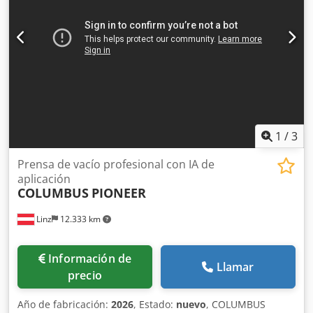
1
/
3
Prensa de vacío profesional con IA de
aplicación
COLUMBUS
PIONEER
Linz
12.333 km
Información de
Llamar
precio
Año de fabricación:
2026
, Estado:
nuevo
, COLUMBUS