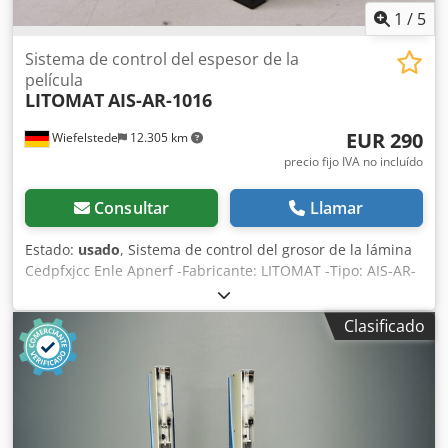
1
/
5
Sistema de control del espesor de la
película
LITOMAT
AIS-AR-1016
EUR 290
Wiefelstede
12.305 km
precio fijo IVA no incluído
Consultar
Llamar
Estado:
usado
, Sistema de control del grosor de la lámina
Cedpfxjcc Enle Apnerf -Fabricante: LITOMAT -Tipo: AIS-AR-
1016 -Cantidad: 1 unidad disponible -Precio: por unidad -
Dimensiones: 145/165/75 mm (alto) -Peso: 0,6 kg por
Clasificado
unidad