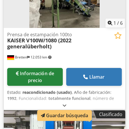
1
/
6
Prensa de estampación 100to
KAISER
V100W/1080 (2022
generalüberholt)
Bretten
12.053 km
Información de
Llamar
precio
Estado:
reacondicionado (usado)
, Año de fabricación:
1992
, Funcionalidad:
totalmente funcional
, número de
máquina/vehículo:
131 644
, altura total:
3.550 mm
, ancho
total:
2.000 mm
, longitud total:
3.400 mm
, tipo de
Clasificado
Guardar búsqueda
corriente de entrada:
trifásico
, tensión de entrada:
400 V
,
distancia entre soportes laterales:
400 mm
, distancia entre
rodales:
1.080 mm
, peso total:
14.000 kg
, tensión de