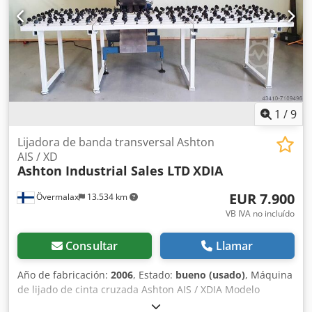
(recargo aproximado de 3500 euros) Incluye mesa de vacío
Incluyendo cinta transportadora Incluyendo computadora
del operador Sistema de cámara visual con IA CCD
inclusivo Dependiendo del número de cabezales 12 - 40
m²/h o más Con 2 personas se pueden conseguir unos 12
m² por hora. Dimensiones de la máquina: 1250 mm x 1750
mm x 1400 mm (largo x ancho x alto) Peso: aprox. 300 kg +
palet Potencia de la máquina: 2000W
1
/
9
Lijadora de banda transversal Ashton
AIS / XD
Ashton Industrial Sales LTD
XDIA
EUR 7.900
Övermalax
13.534 km
VB IVA no incluído
Consultar
Llamar
Año de fabricación:
2006
, Estado:
bueno (usado)
, Máquina
de lijado de cinta cruzada Ashton AIS / XDIA Modelo
AIS/3350 / XDIA N.º de serie XP 20100082 (de Glasmek AB,