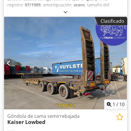
registro:
07/1989
, amortiguación:
acero
, tamaño del
neumático:
235/75 R17.5
, color:
otro
, Año de fabricación:
1989
, Configuración de ejes Medida de neumáticos: 235/75
Clasificado
R17.5 Frenos: frenos de tambor Suspensión: suspensión
de ballestas Eje trasero 1: banda de rodadura del
neumático izquierdo: 60%; derecho: 40% Eje trasero 2:
banda de rodadura del neumático izquierdo: 80%;
derecho: 80% Eje trasero 3: banda de rodadura del
neumático izquierdo: 45%; derecho: 50% Pesos Peso en
vacío: 9.400 kg Carga útil: 24.600 kg Peso bruto total:
34.000 kg Estado Daños: ninguno Cedpfx Aozrbphepnerf
1
/
10
Góndola de cama semirrebajada
Kaiser
Lowbed