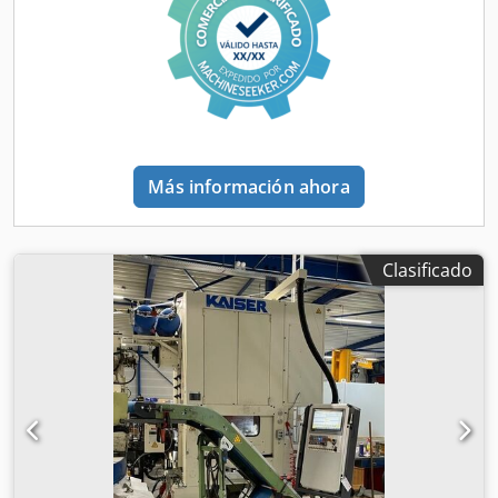
9.380 kg Carga útil: 28.620 kg MMA: 38.000 kg Estado
Daños: ninguno Crodpszrblcofx Apnjf
Más información ahora
Clasificado