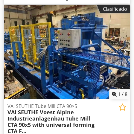
ajuste superior del émbolo) 590 mm Paso lateral entre
Clasificado
montantes 440 mm Superficie de la mesa 1250 x 900 mm
Abertura pasante en la mesa 950 x 300 mm Superficie del
émbolo 1250 x 800 mm Ajuste del émbolo 100 mm Ancho
del material 200 mm Espesor del material - 6,0 mm
Longitud de avance 0 - 120 mm Potencia motriz 64,5 kW
Peso 21,00 t Espacio requerido aprox. 3,0 x 2,2 x 3,9
mxmxm con accionamiento de corriente continua
regulable sin escalonamientos, combinación hidráulica de
embrague/freno (marca Desch), ajuste automático de la
carrera, ajuste motorizado del émbolo, mesa fija,
lubricación por circulación de aceite alimentador mecánico
de rodillos Bruderer BBV 205/120 accionado por eje
principal/eje articulado de la prensa Crjdpfx Apozrpqyonef
Consolas voladizas Guethle CK 01/0800
1
/
8
VAI SEUTHE Tube Mill CTA 90×5
VAI SEUTHE Voest Alpine
Industrieanlagenbau
Tube Mill
CTA 90x5 with universal forming
CTA F...