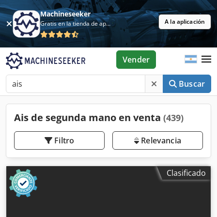
Machineseeker
A la aplicación
Gratis en la tienda de aplicaciones
Vender
Buscar
Ais de segunda mano en venta
(439)
Filtro
Relevancia
Clasificado