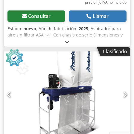
precio fijo IVA no incluído
Consultar
Llamar
Estado:
nuevo
, Año de fabricación:
2025
, Aspirador para
aire sin filtrar ASA 141 Con chasis de serie Dimensiones y
pesos Volumen de recogida de virutas: 175 l Diámetro
nominal exterior del adaptador de aspiración: 140 mm
Clasificado
Longitud aproximada: 1062 mm Ancho/Profundidad
aproximada: 648 mm Altura aproximada: 2300 mm Peso
aproximado: 40 kg Datos eléctricos Tensión de conexión:
230 V Frecuencia de red: 50 Hz Filtro Superficie del filtro:
1,9 m² Emisiones acústicas Nivel de presión sonora
máximo: 78 dB(A) Caudal de aire Dwedpfohk S Swex Adyja
Caudal nominal: 1650 m³/h Para virutas de fresado,
cepillado y corte (sin polvo) Contenido de polvo
significativamente reducido gracias al material filtrante
probado por BIA, con un alto grado de separación
Componentes de la carcasa e impulsores fabricados con
plástico especial de alta resistencia Cierres de liberación
rápida para el filtro y las bolsas de virutas para facilitar el