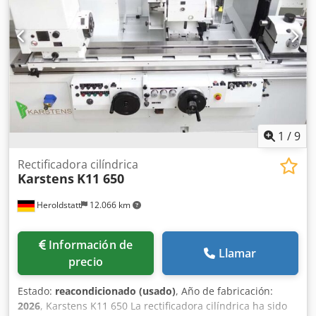
Weiss/EMAG/GP/Studer/Kellenberger/Schaudt/Tschudin/Ta
cchella/Dan nobat/Bahmüller/Fortuna. Dwedpfxeraibvs
Adyoa
1
/
9
Rectificadora cilíndrica
Karstens
K11 650
Heroldstatt
12.066 km
Información de
Llamar
precio
Estado:
reacondicionado (usado)
, Año de fabricación:
2026
, Karstens K11 650 La rectificadora cilíndrica ha sido