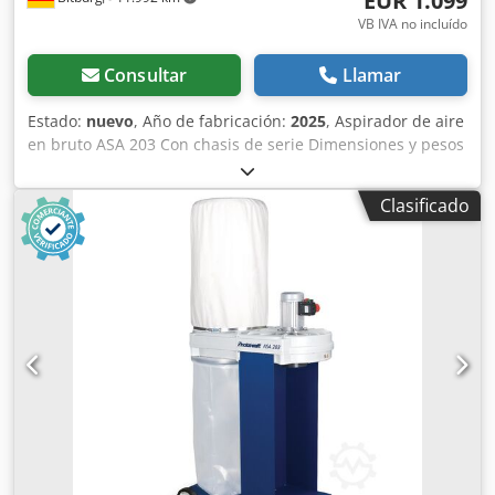
EUR 1.099
VB IVA no incluído
Consultar
Llamar
Estado:
nuevo
, Año de fabricación:
2025
, Aspirador de aire
en bruto ASA 203 Con chasis de serie Dimensiones y pesos
Volumen de recogida de virutas: 175 l Diámetro nominal
exterior de la conexión de aspiración: 200 mm Longitud
Clasificado
aproximada: 1061 mm Ancho/Profundidad aproximada:
577 mm Altura aproximada: 2300 mm Peso aproximado: 60
kg Datos eléctricos Tensión de conexión: 400 V Frecuencia
de red: 50 Hz Filtro Superficie del filtro: 2,2 m² Emisión de
ruido Nivel de presión sonora máximo: 84 dB(A) Dodpfx
Adehk S Szeyjwa Caudal de aire Caudal nominal: 2500
m³/h Para virutas de fresado, cepillado y aserrado (sin
polvo) Contenido de polvo significativamente reducido
gracias al material filtrante probado por BIA, con un alto
grado de separación Componentes de la carcasa e
impulsores fabricados con plástico especial de alta
resistencia Cierres de liberación rápida para filtros y sacos
de virutas para facilitar el mantenimiento Construcción