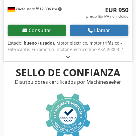
EUR 950
Wiefelstede
12.306 km
precio fijo IVA no incluído
Consultar
Llamar
Estado:
bueno (usado)
, Motor eléctrico, motor trifásico -
Fabricante: Euromotori, motor eléctrico tipo ASA 200LB-2 -
Potencia: 37 kW - Velocidad: 2960 rpm - Eje: Ø 55 x 110 mm
- Diseño: B3 - Clase de protección: Ex - Dimensiones:
825/396/alto 570 mm Dodpfxowx Rwqs Adyjwa - Peso: 335
SELLO DE CONFIANZA
kg
Distribuidores certificados por Machineseeker