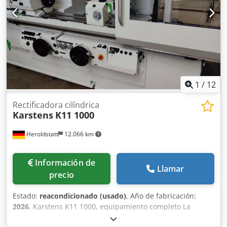
Presión absoluta máxima: 0,28 (2,8) Ps máx. A MPa (bar)
Peso: 93,0 kg ¡Nuevo, en el sentido de no usado! Tipo: SCL
K11-MS MOR Alcance del suministro: (Véase la imagen)
Dwodpfx Aokt S H Sodyea
1
/
12
Rectificadora cilíndrica
Karstens
K11 1000
Heroldstatt
12.066 km
Información de
Llamar
precio
Estado:
reacondicionado (usado)
, Año de fabricación:
2026
, Karstens K11 1000, equipamiento completo La
rectificadora cilíndrica ha sido completamente