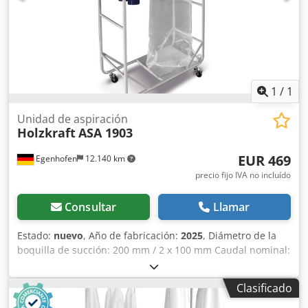
1
/
1
Unidad de aspiración
Holzkraft
ASA 1903
EUR 469
Egenhofen
12.140 km
precio fijo IVA no incluído
Consultar
Llamar
Estado:
nuevo
, Año de fabricación:
2025
, Diámetro de la
boquilla de succión: 200 mm / 2 x 100 mm Caudal nominal:
1900 m³/h Dedpfx Asv N Tydodyewa Volumen de la bolsa
de patatas fritas: 1 x 110 l Limpieza del filtro: manual
Clasificado
Potencia del motor: 1,5 kW Altura de la máquina: 1000 x
500 x 2100 mm (largo x ancho x alto) Peso: 39 kg