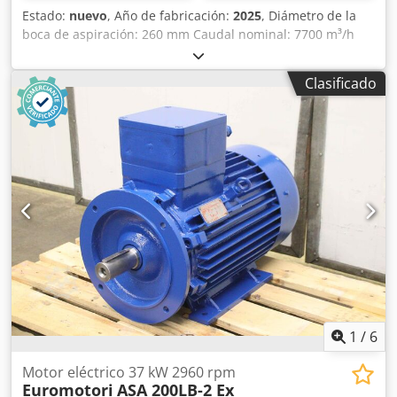
Estado:
nuevo
, Año de fabricación:
2025
, Diámetro de la
boca de aspiración: 260 mm Caudal nominal: 7700 m³/h
Volumen del depósito de virutas: 2 x 290 l Limpieza del
filtro: manual Potencia del motor: 4,8 kW Dimensiones:
Clasificado
1900 x 670 x 2800 mm (largo x ancho x alto) Dwodpfshw I
Szox Adyoa Peso: 88 kg
1
/
6
Motor eléctrico 37 kW 2960 rpm
Euromotori
ASA 200LB-2 Ex