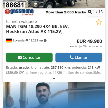
Studer/Kellenberger/Schaudt/Tschudin/Tacchella/Dannoba
t.
1
/
15
Camión volquete
MAN
TGM 18.290 4X4 BB, EEV,
Heckkran Atlas AK 115.2V,
EUR 49.900
Bovenden
12.293 km
precio fijo IVA no incluído
Consultar
Llamar
Estado:
usado
, kilometraje:
237.590 km
, potencia:
213 kW
(289,60 CV)
, primer registro:
11/2011
, tipo de combustible:
diésel
, peso en vacío:
10.760 kg
, peso máximo de la carga:
7.240 kg
, peso total:
18.000 kg
, tamaño del neumático:
295/80R22.5
, configuración de ejes:
4x4
, distancia entre
ejes:
3.900 mm
, frenos:
acelerador constante
, color:
azul
,
cabina del conductor:
cabina del conductor
, tipo de
engranaje:
mecánico
, clase de emisión:
Euro 5
,
amortiguación:
acero
, número de asientos:
2
, longitud del