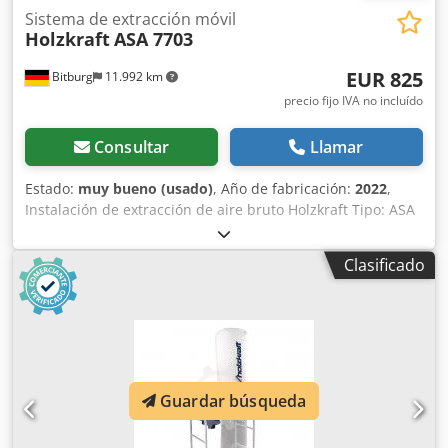
Sistema de extracción móvil
Holzkraft
ASA 7703
EUR 825
Bitburg
11.992 km
precio fijo IVA no incluído
Consultar
Llamar
Estado:
muy bueno (usado)
, Año de fabricación:
2022
,
Instalación de extracción de aire bruto Holzkraft Tipo: ASA
7703 Para virutas de fresado, cepillado y aserrado (no apta
para polvo) Unidad de extracción giratoria 180° permite la
Clasificado
conducción de aspiración desde abajo o arriba Dsdpey
Ahpxsfx Adyowa Rueda de ventilador robusta de metal
Equipamiento de serie con chasis de alta calidad para
mayor estabilidad y fácil maniobrabilidad Cierres rápidos
para filtro y saco de virutas Dimensiones y pesos: Longitud
aprox.: 1900 mm Ancho/profundidad aprox.: 670 mm
Altura aprox.: 2800 mm Peso neto aprox.: 88 kg Volumen
Guardar búsqueda
de recogida de virutas: 2 x 290 l Diámetro exterior de la
boca de entrada: 260 mm Diámetro exterior de las bocas