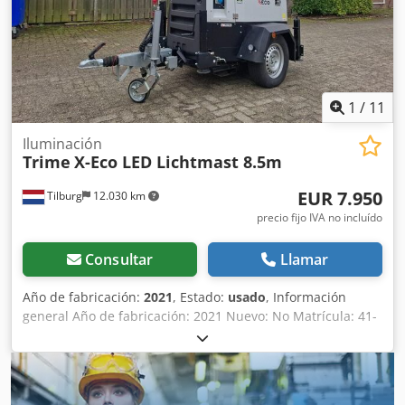
1
/
11
Iluminación
Trime
X-Eco LED Lichtmast 8.5m
EUR 7.950
Tilburg
12.030 km
precio fijo IVA no incluído
Consultar
Llamar
Año de fabricación:
2021
, Estado:
usado
, Información
general Año de fabricación: 2021 Nuevo: No Matrícula: 41-
WBB-3 Número de serie: 200210463 Tren de transmisión
Propulsión: Ruedas Marca del motor: Kubota Depósito de
combustible: 110 litros Pesos Peso en vacío: 985 kg
Funcionalidad Estructura extensible: Sí Marcado CE: sí