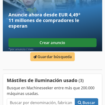
Estado Dodpfxsylyfcj Af Dskr Estado general: muy bueno
Estado técnico: muy bueno Estado óptico: muy bueno
Trime X-ECO torre de iluminación LED Año de fabricación:
Anuncie ahora desde EUR 4,49
*
2021 Motor: Kubota Lámparas: 6 x 160 W LED Altura: 8,5 m
11 millones de compradores
le
Peso: 985 kg Dimensiones: 254 x 139 x 242 cm Vehículo en
esperan
excelente estado de conservación, disponibles dos
unidades. Matrícula holandesa.
Crear anuncio
*por anuncio / mes
Guardar búsqueda
Mástiles de iluminación usado
(3)
Busque en Machineseeker entre más que 200.000
máquinas usadas.
Buscar