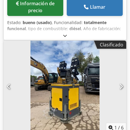
Información de
Llamar
precio
Estado:
bueno (usado)
, Funcionalidad:
totalmente
funcional
, tipo de combustible:
diésel
, Año de fabricación:
2016
, horas de funcionamiento:
9 h
, Torre de iluminación
LED híbrida Sistema de energía solar inteligente y diésel
Clasificado
Marca: Verdegro Dodpfx Ajwhmqrsf Dekr Tipo: LLTT-H Año:
2016 Sistema de energía solar (350 W) Proyectores LED de
alta eficiencia. Sensor de luz diurna con fotocélula
(automático/encendido/apagado) Tambor de cable
accionado por resorte Opcional: geocercado mediante
interfaz web de DSE Torre vertical de 7 secciones (acero
galvanizado) Piñones de carretilla elevadora en la parte
superior y debajo del chasis Información de la pantalla del
controlador de retroiluminación LED Generador diésel
híbrido Capacidad del tanque de combustible 140 L
Bandeja de goteo / contenedor de derrames Cuatro
estabilizadores telescópicos y gatos niveladores Eje de
suspensión de caucho de torsión
1
/
6