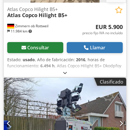
Atlas Copco Hilight B5+
Atlas Copco
Hilight B5+
EUR 5.900
Zimmern ob Rottweil
11.984 km
precio fijo IVA no incluído
Consultar
Llamar
Estado:
usado
, Año de fabricación:
2016
, horas de
funcionamiento:
6.494 h
, Atlas Copco Hilight B5+ Dkodpfoy
R Atzox Af Dor Año de fabricación: 2016 Horas de
funcionamiento: 6.494 h Iluminación LED: 4 × 350 W
Clasificado
Cobertura de luz: hasta 5.000 m² Peso: 981 kg