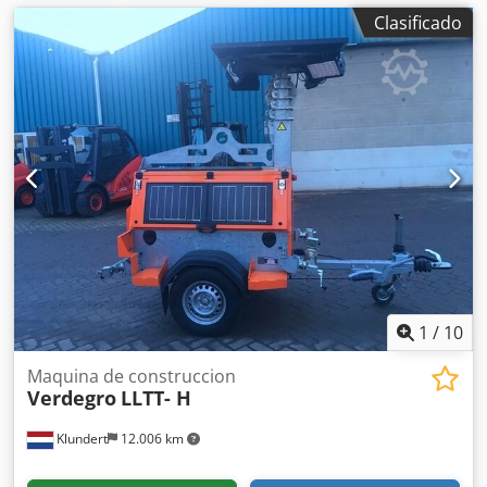
Clasificado
1
/
10
Maquina de construccion
Verdegro
LLTT- H
Klundert
12.006 km