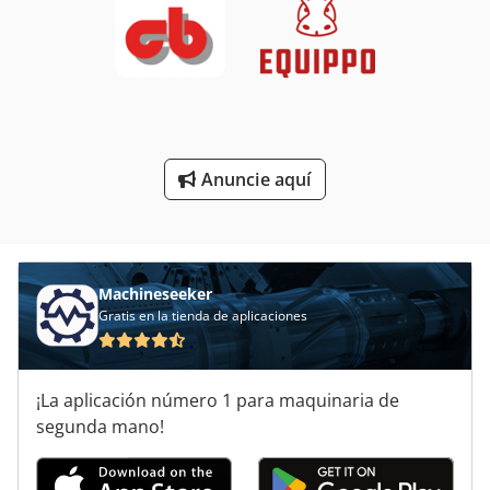
Módulo De
Postes De Iluminación De Inundación
Tableros De
Tablón De
Anuncie aquí
Tecnología De Iluminación
Vehículo De Trabajo
Machineseeker
Gratis en la tienda de aplicaciones
¡La aplicación número 1 para maquinaria de
segunda mano!