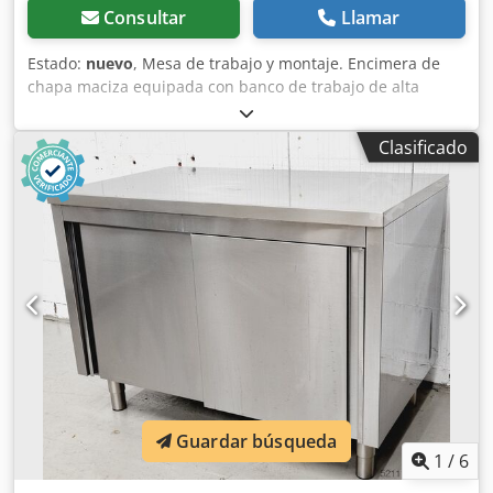
Consultar
Llamar
Estado:
nuevo
, Mesa de trabajo y montaje. Encimera de
chapa maciza equipada con banco de trabajo de alta
calidad (desmontable mediante tornillos) Trabajo sencillo y
respetuoso con la espalda gracias al ajuste de altura
Clasificado
mediante pedal Se puede alinear perfectamente utilizando
los 4 pies ajustables, fácilmente usando una llave Allen
Ajuste continuo de altura y 3 alturas de trabajo fijas
Manejo óptimo gracias a 4 ruedas giratorias con freno de
estacionamiento Calidad de la región Por convicción
Garantía de 5 años. Capacidad de carga 300 kg Altura 400 -
1010 mm Longitud de la encimera 1485 mm Encimera 1700
x 790 mm Carrera útil 610 mm Peso 140kg Alicates
frontales 520 x 70/190 mm (Tamaño/Extensión)
Codpfsvymfhox Ah Isha Alicates laterales 460x140/145 mm
(Tamaño/Extensión) Disponibilidad: corto plazo Lugar de
almacenamiento: Flörsheim
Guardar búsqueda
1
/
6