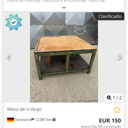
mesa de montaje, mesa para ensamblaje, mesa de
operaciones, estructura de soporte Cjdpfezru Tmox Ah
Isha -Estructura de soporte: mesa de trabajo con
Clasificado
estructura tubular y placas de montaje para ruedas
giratorias -Ancho: 1200 mm -Profundidad: 800 mm -Altura:
720 mm -Cantidad: 1 banco de trabajo disponible -Peso: 29
kg
1
/
2
Mesa de trabajo
EUR 150
Tönisvorst
12.087 km
precio fijo IVA no incluído