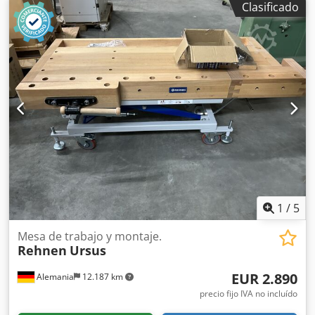
elevación izquierda, protegiéndolo así de la suciedad y los
Clasificado
daños. Capacidad de carga hasta 400 kg Altura total
máxima: 1080 mm 2 ganchos de banco Ergoplan,
compuestos por ganchos de banco redondos de aluminio
con bloqueo de bola 30 mm, longitud 200 mm 1
abrazadera vertical para la fijación de la pieza de trabajo
desde arriba, con 1 perno de tope, Cjdpfx Ajkwhwzeh Ieha
ajustable hasta 200 mm de grosor de la pieza de trabajo,
con giro de 360° Disponibilidad: a corto plazo Ubicación
del almacén: Flörsheim
1
/
5
Mesa de trabajo y montaje.
Rehnen
Ursus
EUR 2.890
Alemania
12.187 km
precio fijo IVA no incluído