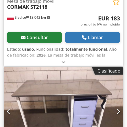
Mesa de trabajo móvil
CORMAK
ST2118
EUR 183
Siedlce
13.042 km
precio fijo IVA no incluído
Consultar
Llamar
Estado:
usado
, Funcionalidad:
totalmente funcional
, Año
de fabricación:
2026
, La mesa de trabajo móvil es la
solución ideal para trabajos de precisión relacionados con
el procesamiento de la madera. Altura de elevación
Clasificado
ajustable hasta más de 1000 mm. La superficie de la mesa
cuenta con revestimientos de madera que no dañan la
superficie del material que se está procesando.
Descripción del dispositivo Permite trabajar de forma
independiente, sin necesidad de ayuda adicional, incluso
con paneles de madera y derivados de madera de tamaño
completo. La movilidad y la función de plegado de la mesa
son ideales para situaciones en las que el espacio es
limitado en un taller de carpintería o en un garaje. La
mesa se puede utilizar para fresar, cortar, encolar y