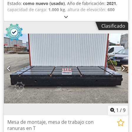
Estado:
como nuevo (usado)
, Año de fabricación:
2021
,
capacidad de carga:
1.000 kg
, altura de elevación:
600
mm
, peso en vacío:
156 kg
, Carretilla elevadora con
plataforma y tijera, con accionamiento manual. Puede
Clasificado
utilizarse como mesa de trabajo. Marca Still. Año de
fabricación: 2021. En muy buen estado. Capacidad: 1.000
kg. Se adjuntará un vídeo. Cedpozg I E Sofx Ah Ioha
1
/
9
Mesa de montaje, mesa de trabajo con
ranuras en T