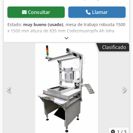
Consultar
Llamar
Estado:
muy bueno (usado)
, mesa de trabajo robusta 1500
x 1500 mm altura de 835 mm Codezmuxropfx Ah Ioha
tablero de madera contrachapada de 35 mm de grosor
Clasificado
1
/
3