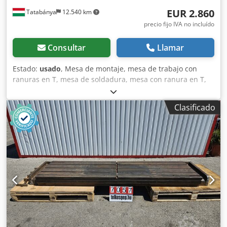
EUR 2.860
Tatabánya
12.540 km
precio fijo IVA no incluído
Consultar
Llamar
Estado:
usado
, Mesa de montaje, mesa de trabajo con
ranuras en T, mesa de soldadura, mesa con ranura en T,
placa con ranura en T, máquina usada Dimensiones
generales: 4020 x 1720 x 410 mm Chsdpfx Ahey A N T Se Ija
Clasificado
Dimensión de la ranura: 65x55 mm