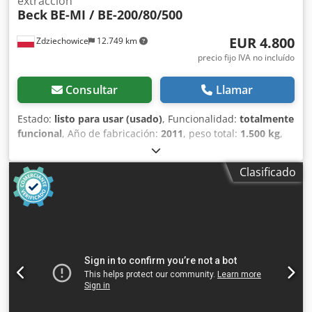
extracción
Beck
BE-MI / BE-200/80/500
EUR 4.800
Zdziechowice
12.749 km
precio fijo IVA no incluído
Consultar
Llamar
Estado:
listo para usar (usado)
, Funcionalidad:
totalmente
funcional
, Año de fabricación:
2011
, peso total:
1.500 kg
,
Mesa de afilar de tijera profesional con extracción de
humos y polvo incorporada. Se utiliza en procesos de
Clasificado
esmerilado, pulido, soldadura, soldadura y limpieza con
herramientas manuales. Prefiltro metálico incorporado
que separa partículas de polvo de mayor tamaño,
limaduras de metal y está diseñado para capturar chispas
para que no entren en el filtro (parachispas). Mesa
elevable eléctricamente. La mesa está equipada con
rodillos y conexiones neumáticas para conectar
herramientas. Se instalaron nuevos filtros en el sistema de
escape. Iluminación de mesa incorporada. El dispositivo
está en muy buenas condiciones. Parámetros: Capacidad