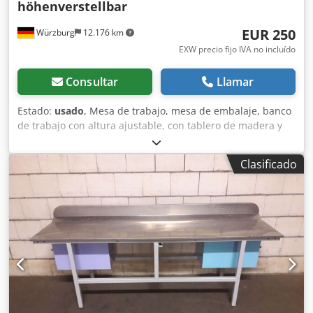
höhenverstellbar
EUR 250
Würzburg
12.176 km
EXW precio fijo IVA no incluído
Consultar
Llamar
Estado:
usado
, Mesa de trabajo, mesa de embalaje, banco
de trabajo con altura ajustable, con tablero de madera y
contenedor de cajones RA1800 Mesa de trabajo de metal,
pintada de blanco, usada Tablero de trabajo de madera
Clasificado
(con signos de desgaste) Ajuste de altura manual mediante
manivela Medidas: Ancho: 2000 mm Profundidad: 640 mm
Altura: 840 – 1020 mm (ajustable) Contenedor de cajones
con 4 cajones de diferentes alturas Contenedor en 2
colores diferentes (turquesa y azul) Disposición de los
contenedores: algunos a la izquierda, otros a la derecha
Medidas del contenedor: 400 x 650 x 600 mm (ancho x alto
x profundidad) Alturas de los cajones: 1 x 50 mm, 2 x 150
mm, 1 x 300 mm ¡Más de 50 mesas disponibles! Todos los
precios son netos, más IVA, desde el almacén central de