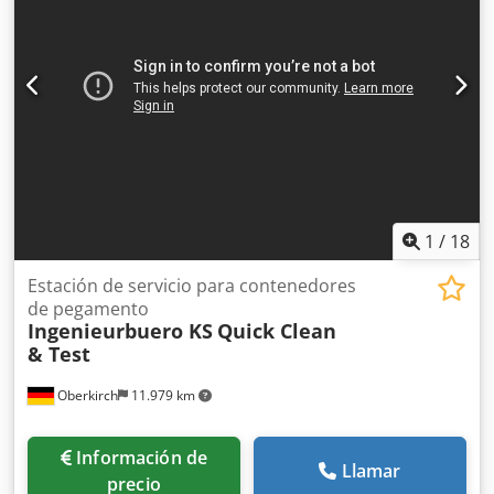
1
/
18
Estación de servicio para contenedores
de pegamento
Ingenieurbuero KS
Quick Clean
& Test
Oberkirch
11.979 km
Información de
Llamar
precio