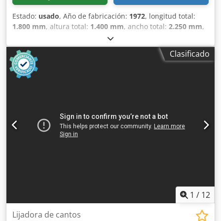
Estado:
usado
, Año de fabricación:
1972
, longitud total:
1.800 mm
, altura total:
1.400 mm
, ancho total:
2.250 mm
,
Color: Verde Peso en vacío: 2000 kg Precio: Consultar
Dsdpfx Amszm N Riovowa - Año de fabricación: 1972 -
Clasificado
Documentación disponible: No - Certificado CE: No -
Sistema de control: Convencional - Dimensiones de
transporte: 1800 mm x 2250 mm x 1400 mm (largo x ancho
x alto) - Peso de transporte [kg]: 2000 kg - Paquetes de
transporte [unidades]: 1 Información financiera IVA: El
precio indicado no incluye el IVA IVA/Régimen de recargo
del IVA: El IVA es deducible para las empresas Entrega y
aceptación de vehículos usados posibles en cualquier
momento para todos los productos de la industria Lukas
van Rossum
1
/
12
Lijadora de cantos