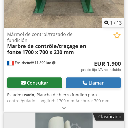
1
/
13
Mármol de control/trazado de
fundición
Marbre de contrôle/traçage en
fonte
1700 x 700 x 230 mm
EUR 1.900
Ensisheim
11.890 km
precio fijo IVA no incluído
Consultar
Llamar
Estado:
usado
, Plancha de hierro fundido para
control/guiado. Longitud: 1700 mm Anchura: 700 mm
Grosor: 230 mm Altura sobre los apoyos: 940 mm Peso: 0,8
toneladas Dwjdpfx Amozqzy Dovea
Clasificado