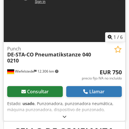
1
/
6
Punch
DE-STA-CO
Pneumatikstanze 040
0210
EUR 750
Wiefelstede
12.306 km
precio fijo IVA no incluído
Consultar
Llamar
Estado:
usado
, Punzonadora, punzonadora neumática,
máquina punzonadora, dispositivo de punzonado,
máquina perforadora, punzonadora neumática manual -
Fabricante: DE-STA-CO, punzonadora neumática -Tipo: 040
0210 -Punzón integrado: Ø 2,5 mm Dsdpsfwx Uyjfx