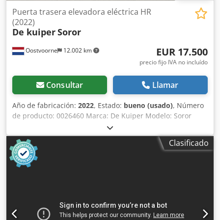
Puerta trasera elevadora eléctrica HR
(2022)
De kuiper
Soror
EUR 17.500
Oostvoorne
12.002 km
precio fijo IVA no incluído
Consultar
Llamar
Año de fabricación:
2022
, Estado:
bueno (usado)
, Número
de producto: 0026460 Marca: De Kuiper Modelo: Soror
Categoría del producto: Freidoras Longitud: 2700 mm
Dedpfxezbmptj Amvjwa Anchura: 920 mm Altura: 1800 mm
Clasificado
Tensión de conexión (V): 400 Potencia (W): 47150 Año de
fabricación: 2022 Equipado con sistema de filtrado de
grasa. Incluye 3 cubas (1x ORE440 y 2x ORE540) y bandeja
de desbaste.