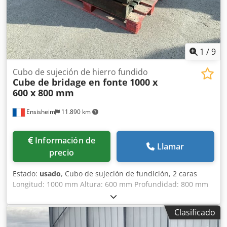
1
/
9
Cubo de sujeción de hierro fundido
Cube de bridage en fonte
1000 x
600 x 800 mm
Ensisheim
11.890 km
Información de
Llamar
precio
Estado:
usado
, Cubo de sujeción de fundición, 2 caras
Longitud: 1000 mm Altura: 600 mm Profundidad: 800 mm
Dwodpfxszmw S Is Amvja Dimensiones de ranuras en T: 38
x 22 mm Peso: aprox. 600 kg
Clasificado