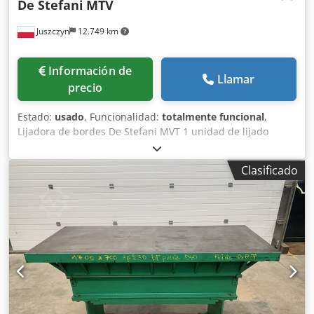
De Stefani
MTV
Juszczyn
12.749 km
Información de
Llamar
precio
Estado:
usado
, Funcionalidad:
totalmente funcional
,
Lijadora de bordes De Stefani MVT 1 unidad de lijado
Altura máxima de la pieza: 100 mm Motor de la unidad de
lijado: 2,5 kW Unidad de lijado con sistema de autoafilado
Clasificado
Ajuste manual de la unidad de lijado Ajuste manual del
ángulo de la unidad Unidad de lijado con oscilación
Dodpfx Ajznu D Remvowa Velocidad de avance regulable
mediante variador Motor de avance de 0,74 kW