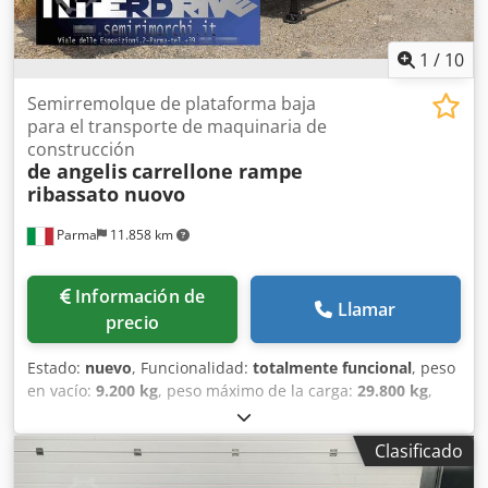
1
/
10
Semirremolque de plataforma baja
para el transporte de maquinaria de
construcción
de angelis
carrellone rampe
ribassato nuovo
Parma
11.858 km
Información de
Llamar
precio
Estado:
nuevo
, Funcionalidad:
totalmente funcional
, peso
en vacío:
9.200 kg
, peso máximo de la carga:
29.800 kg
,
peso total:
39.000 kg
, configuración de ejes:
3 ejes
,
longitud del espacio de carga:
10.000 mm
, anchura del
Clasificado
espacio de carga:
2.550 mm
, altura del espacio de carga:
850 mm
, longitud total:
13.700 mm
, ancho total:
2.550