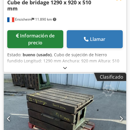
Cube de bridage
1290 x 920 x 510
mm
Ensisheim
11.890 km
Información de
Llamar
precio
Estado:
bueno (usado)
, Cubo de sujeción de hierro
fundido Longitud: 1290 mm Anchura: 920 mm Altura: 510
mm Dimensiones de las ranuras en T: 42 x 25 mm
Djdpfxozmw Tls Amvswa 2 caras con ranuras Peso:
Clasificado
aproximadamente 1 tonelada