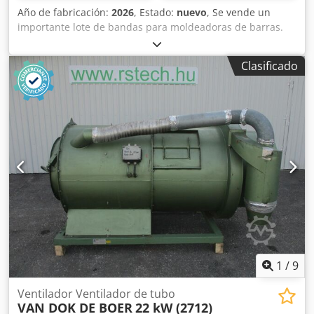
Año de fabricación:
2026
, Estado:
nuevo
, Se vende un
importante lote de bandas para moldeadoras de barras.
Marcas disponibles: - MAJOR - BONGARD - MERAND
TENOR/TREGOR - BERTRAND EURO2000 - BERTRAND
Clasificado
EUROMAP - JAC - PANIRECORD F73 - PANIRECORD F60/F57 -
SINMAG - PAVAILLER - STAFF Precios unitarios y al por
mayor. Se venden en kits completos para una moldeadora,
que incluyen: - Banda delantera Dwodpfozqt Tcjx Amvea -
Banda trasera - Banda inferior de refuerzo - Banda de
recepción
1
/
9
Ventilador Ventilador de tubo
VAN DOK DE BOER
22 kW (2712)