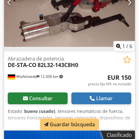
1
/
6
Abrazadera de potencia
DE-STA-CO
82L32-143C8H0
EUR 150
Wiefelstede
12.306 km
precio fijo IVA no incluído
Consultar
Llamar
Estado:
bueno (usado)
, tensores neumáticos de fuerza,
tensores horizontales, tensores compactos, dispositivos de
Guardar búsqueda
sujeción, tensores neumáticos de fuerza Dodpfeb A H E Iex
Amvowa -Tipo: 82L32-143C8H0 -Cantidad: 4 unidades
Clasificado
disponibles -Precio: por unidad -Peso: 2,1 kg/unidad