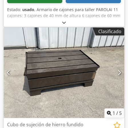
Estado:
usado
, Armario de cajones para taller PAROLAI 11
cajones: 3 cajones de 40 mm de altura 6 cajones de 60 mm
de altura 1 cajón de 150 mm de altura Dwodpfx
Ajzmxttjmvsa 1 cajón de 90 mm de altura Dimensiones (L x
Clasificado
An x Al): 910 x 720 x 1110 mm Peso: aprox. 150 kg
1
/
5
Cubo de sujeción de hierro fundido