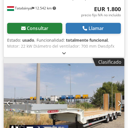
EUR 1.800
Tatabánya
12.542 km
precio fijo IVA no incluído
Consultar
Llamar
Estado:
usado
, Funcionalidad:
totalmente funcional
,
Motor: 22 kW Diámetro del ventilador: 700 mm Dwsdpfx
Asri R Duemvea Longitud: 2500 mm
Clasificado