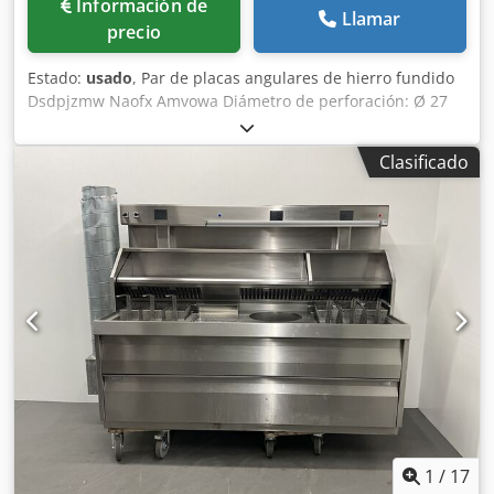
Información de
Llamar
precio
Estado:
usado
, Par de placas angulares de hierro fundido
Dsdpjzmw Naofx Amvowa Diámetro de perforación: Ø 27
mm Ancho: 575 mm Profundidad: 2000 mm Altura total:
4000 mm Peso unitario: aprox. 6 toneladas
Clasificado
1
/
17