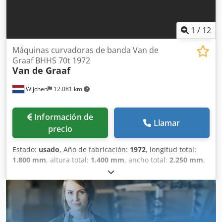
1
/
12
Máquinas curvadoras de banda Van de
Graaf BHHS 70t 1972
Van de Graaf
Wijchen
12.081 km
Información de
Llamar
precio
Estado:
usado
, Año de fabricación:
1972
, longitud total:
1.800 mm
, altura total:
1.400 mm
, ancho total:
2.250 mm
,
Color: Verde Peso en vacío: 2000 kg Precio: Consultar - Año
de fabricación: 1972 - Documentación disponible: No
Codpfxezm N Rio Aanorf - Certificado CE: No - Sistema de
control: Convencional - Dimensiones de transporte: 1800
mm x 2250 mm x 1400 mm (largo x ancho x alto) - Peso de