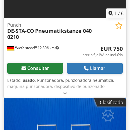
1
/
6
Punch
DE-STA-CO
Pneumatikstanze 040
0210
EUR 750
Wiefelstede
12.306 km
precio fijo IVA no incluído
Consultar
Llamar
Estado:
usado
, Punzonadora, punzonadora neumática,
máquina punzonadora, dispositivo de punzonado,
máquina perforadora, punzonadora neumática manual -
Fabricante: DE-STA-CO, punzonadora neumática -Tipo: 040
Clasificado
0210 -Punzón integrado: Ø 2,5 mm Crjdpfxjfwx Uyo Aanjf -
Salida máxima: 25 mm -Dimensiones: 190/200/A510 mm -
Peso: 24 kg