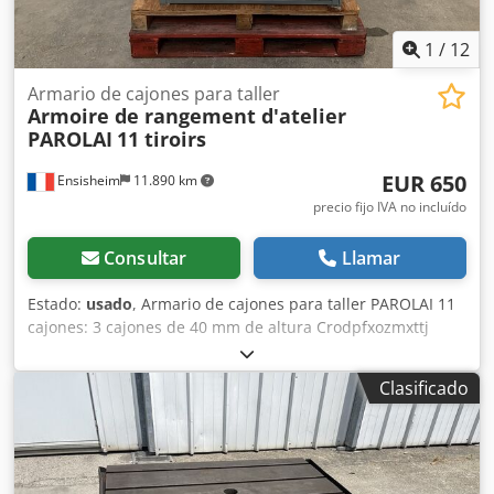
galvanizadas en caliente, par de ganchos laterales tipo
Rud y alojamiento para puntales, suelo de chapa y
1
/
12
madera, n.º 12 neumáticos 245.70 R 17.5, laterales de
aluminio en el cuello, garantía del fabricante,
Armario de cajones para taller
Armoire de rangement d'atelier
CONCESIONARIO INTERDRIVE SRL - PARMA. Crodpfxjznm
PAROLAI
11 tiroirs
Tqe Aanjf
EUR 650
Ensisheim
11.890 km
precio fijo IVA no incluído
Consultar
Llamar
Estado:
usado
, Armario de cajones para taller PAROLAI 11
cajones: 3 cajones de 40 mm de altura Crodpfxozmxttj
Aansf 6 cajones de 60 mm de altura 1 cajón de 150 mm de
altura 1 cajón de 90 mm de altura Dimensiones (L x An x
Clasificado
Al): 910 x 720 x 1110 mm Peso: aprox. 150 kg