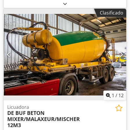
poliéster, poliuretano y otras pinturas Características:
Sistema de tracción sobre orugas con patines de goma
Clasificado
Prensor superior manual con ruedas de goma Barra de
soporte ajustable para piezas anchas Composición: 1.er
grupo - 2 cepillos ajustables - Motor de 4 CV 2.º grupo - 1
cepillo - Motor de 2 CV Altura de la superficie de trabajo:
870 mm Velocidad de avance: de 5 a 25 m/min Longitud de
trabajo mín.: 150 mm Csdpewiv Dkjfx Aanorf Altura de
trabajo mín./máx.: 10/100 mm Ancho de trabajo mín.: 50
mm Cabina de protección Cuadro eléctrico Dimensiones
totales: 2700 x 1000 x 1250 h (mm) Peso: 1500 kg
1
/
12
Licuadora
DE BUF
BETON
MIXER/MALAXEUR/MISCHER
12M3