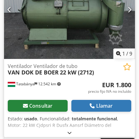
1
/
9
Ventilador Ventilador de tubo
VAN DOK DE BOER
22 kW (2712)
EUR 1.800
Tatabánya
12.542 km
precio fijo IVA no incluído
Consultar
Llamar
Estado:
usado
, Funcionalidad:
totalmente funcional
,
Motor: 22 kW Cjdpsri R Dusfx Aansrf Diámetro del
ventilador: 700 mm Longitud: 2500 mm