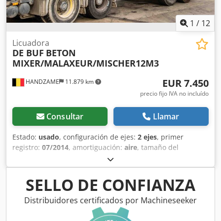
1
/
12
Licuadora
DE BUF
BETON
MIXER/MALAXEUR/MISCHER12M3
EUR 7.450
HANDZAME
11.879 km
precio fijo IVA no incluído
Consultar
Llamar
Estado:
usado
, configuración de ejes:
2 ejes
, primer
registro:
07/2014
, amortiguación:
aire
, tamaño del
neumático:
425/65R22,5
, distancia entre ejes:
1.300 mm
,
Año de fabricación:
2014
, Material utilizable: hormigón
Medida de los neumáticos: 425/65R22,5 Suspensión:
SELLO DE CONFIANZA
suspensión neumática Crsdpfxeuc Ehns Aanof Tracción:
ruedas MMA: 36.000 kg
Distribuidores certificados por Machineseeker