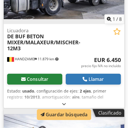
1
/
8
Licuadora
DE BUF
BETON
MIXER/MALAXEUR/MISCHER-
12M3
EUR 6.450
HANDZAME
11.879 km
precio fijo IVA no incluído
Consultar
Llamar
Estado:
usado
, configuración de ejes:
2 ejes
, primer
registro:
10/2013
, amortiguación:
aire
, tamaño del
neumático:
425/65r22.5
, distancia entre ejes:
1.300 mm
,
Año de fabricación:
2013
, Material utilizable: Hormigón
Clasificado
Guardar búsqueda
Medida de neumáticos: 425/65r22.5 Crjdpfxsuc Ebhj Aansf
Suspensión: Neumática Tracción: Ruedas Peso en vacío:
7.120 kg Carga útil: 28.880 kg Peso bruto autorizado: