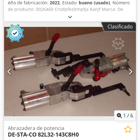
Año de fabricación:
2022
, Estado:
bueno (usado)
, Número
de producto: 0026460 Crodpfezbmptjx Aanjf Marca: De
Kuiper Modelo: Soror Categoría del producto: Freidoras
Longitud: 2700 mm Anchura: 920 mm Altura: 1800 mm
Clasificado
Tensión de conexión (V): 400 Potencia (W): 47150 Año de
fabricación: 2022 Equipado con sistema de filtrado de
grasa. Incluye 3 cubas (1x ORE440 y 2x ORE540) y bandeja
de desbaste.
1
/
6
Abrazadera de potencia
DE-STA-CO
82L32-143C8H0