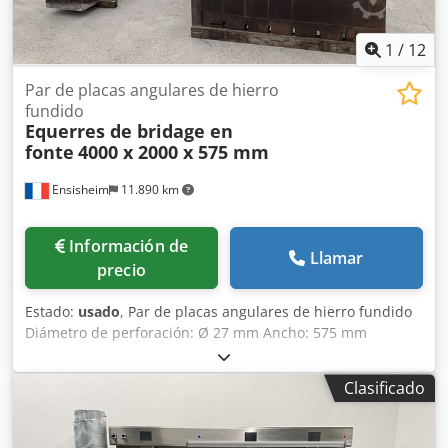
1
/
12
Par de placas angulares de hierro
fundido
Equerres de bridage en
fonte
4000 x 2000 x 575 mm
Ensisheim
11.890 km
Información de
Llamar
precio
Estado:
usado
, Par de placas angulares de hierro fundido
Diámetro de perforación: Ø 27 mm Ancho: 575 mm
Profundidad: 2000 mm Altura total: 4000 mm Crsdpfxszmw
Nao Aanof Peso unitario: aprox. 6 toneladas
Clasificado