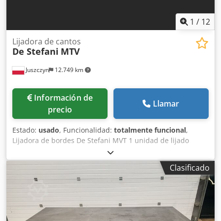
1
/
12
Lijadora de cantos
De Stefani
MTV
Juszczyn
12.749 km
Información de
Llamar
precio
Estado:
usado
, Funcionalidad:
totalmente funcional
,
Lijadora de bordes De Stefani MVT 1 unidad de lijado
Crjdpfx Aeznu D Roanef Altura máxima de la pieza: 100
mm Motor de la unidad de lijado: 2,5 kW Unidad de lijado
Clasificado
con sistema de autoafilado Ajuste manual de la unidad de
lijado Ajuste manual del ángulo de la unidad Unidad de
lijado con oscilación Velocidad de avance regulable
mediante variador Motor de avance de 0,74 kW