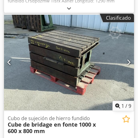
fundido Crsdpozmw Tlsfx Aanef Longitud: 1290 mm
Anchura: 920 mm Altura: 510 mm Dimensiones de las
ranuras en T: 42 x 25 mm 2 caras con ranuras Peso:
Clasificado
aproximadamente 1 tonelada
1
/
9
Cubo de sujeción de hierro fundido
Cube de bridage en fonte
1000 x
600 x 800 mm