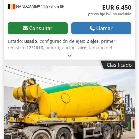
EUR 6.450
HANDZAME
11.879 km
precio fijo IVA no incluído
Consultar
Llamar
Estado:
usado
, configuración de ejes:
2 ejes
, primer
registro:
12/2016
, amortiguación:
aire
, tamaño del
neumático:
425/65R22,5
, distancia entre ejes:
1.300 mm
,
Año de fabricación:
2016
, Material utilizable: hormigón
Clasificado
Medida de neumáticos: 425/65R22,5 Cjdpfx Ajuc Dcdjanorf
Suspensión: suspensión neumática Tracción: tracción a las
ruedas Peso en vacío: 7.720 kg Carga útil: 28.280 kg MMA:
36.000 kg Marca de la carrocería: DE BUF