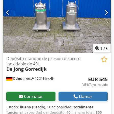
1
/
6
Depósito / tanque de presión de acero
inoxidable de 40L
De Jong Gorredijk
EUR 545
Delmenhorst
12.318 km
VB IVA no incluído
Consultar
Llamar
Estado:
bueno (usado)
, Funcionalidad:
totalmente
funcional
, capacidad del depósito:
40 l
, ancho total:
300