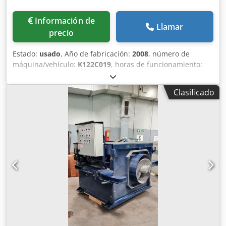
Información de
Llamar
precio
Estado:
usado
, Año de fabricación:
2008
, número de
máquina/vehículo:
K122C019
, horas de funcionamiento:
527 h
, Grúa pórtico de 40 toneladas – Teichmann / Paola
De Nicola Se vende una grúa pórtico con una capacidad de
Clasificado
elevación de 40 toneladas, tras una modernización integral
realizada en 2025 por Teichmann GmbH. La máquina está
en perfecto estado de funcionamiento, con las
certificaciones y la documentación técnica completas y
actualizadas. Datos básicos: • Fabricante: Paola De Nicola
S.p.A. • Año de fabricación: 2008 • Modernización: 2025
(Teichmann GmbH) • Capacidad de elevación: 4 carros x
15T (total 40T) Cjdpfx Aaszick Ijnjrf • Número de serie:
K122C019 • Dimensiones: aproximadamente 11.000 x
11.000 x 15.450 mm (A x L x Al) • Altura bajo el travesaño:
aproximadamente 12.800 mm • Velocidad de elevación: 4,0
/ 8,0 m/min • Velocidad del carro: 12 m/min • Velocidad de
desplazamiento: 90 m/min • Motor: Diésel Ubicación: