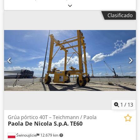
mm
, altura total:
930 mm
, material de la pared:
acero
inoxidable
, presión de funcionamiento:
5 bar
,
Clasificado
sobrepresión (máx.):
7 bar
, Depósito de presión de acero
inoxidable de segunda mano Número de artículo: 10624
Última aplicación: Industria farmacéutica Volumen: 40 L
Tipo: Vertical sobre carro con ruedas Altura de las ruedas:
80 mm Material (en contacto con el producto): 1.4301 / AISI
304 Ejecución: De pared simple Tapa domo: 80x97 mm
Presión de trabajo según placa de características: 5 bar
Dimensiones del depósito: Diámetro exterior: 300 mm
Altura cilíndrica: 500 mm Altura total: 930 mm Csdpsza
Eicsfx Aanorf Anchura total: 450 mm Longitud total: 470
mm Materiales: Interior: 1.4301 / AISI 304 Exterior: 1.4301 /
AISI 304 Equipamiento: Placa de características: Sí
1
/
13
Grúa pórtico 40T – Teichmann / Paola
Paola De Nicola S.p.A.
TE60
Świnoujście
12.679 km