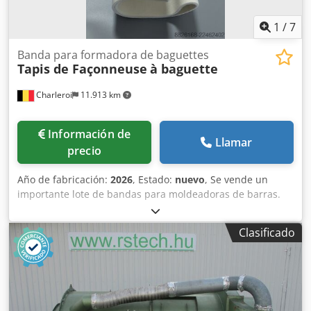
1
/
7
Banda para formadora de baguettes
Tapis de Façonneuse
à baguette
Charleroi
11.913 km
Información de
Llamar
precio
Año de fabricación:
2026
, Estado:
nuevo
, Se vende un
importante lote de bandas para moldeadoras de barras.
Marcas disponibles: - MAJOR - BONGARD - MERAND
TENOR/TREGOR - BERTRAND EURO2000 - BERTRAND
Clasificado
EUROMAP - JAC - PANIRECORD F73 - PANIRECORD F60/F57 -
SINMAG - PAVAILLER - STAFF Credpfx Aszqt Tcjanef Precios
unitarios y al por mayor. Se venden en kits completos para
una moldeadora, que incluyen: - Banda delantera - Banda
trasera - Banda inferior de refuerzo - Banda de recepción