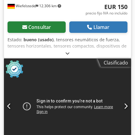
EUR 150
Wiefelstede
12.306 km
precio fijo IVA no incluído
Consultar
Llamar
Estado:
bueno (usado)
, tensores neumáticos de fuerza,
tensores horizontales, tensores compactos, dispositivos de
sujeción, tensores neumáticos de fuerza -Tipo: 82L32-
143C8H0 -Cantidad: 4 unidades disponibles Cedpfx Aob A
Clasificado
H E Isanjrf -Precio: por unidad -Peso: 2,1 kg/unidad