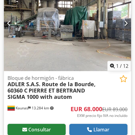
1
/
12
Bloque de hormigón - fábrica
ADLER S.A.S. Route de la Bourde,
60360 C
PIERRE ET BERTRAND
SIGMA 1000 with autom
EUR 68.000
Kaunas
13.284 km
EUR 89.000
EXW precio fijo IVA no incluído
Consultar
Llamar