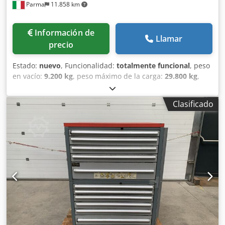
Parma
11.858 km
Información de
Llamar
precio
Estado:
nuevo
, Funcionalidad:
totalmente funcional
, peso
en vacío:
9.200 kg
, peso máximo de la carga:
29.800 kg
,
peso total:
39.000 kg
, configuración de ejes:
3 ejes
,
longitud del espacio de carga:
10.000 mm
, anchura del
Clasificado
espacio de carga:
2.550 mm
, altura del espacio de carga:
850 mm
, longitud total:
13.700 mm
, ancho total:
2.550
mm
, amortiguación:
aire
, tamaño del neumático:
245.70 R
17.5
, color:
blanco
, freno de remolque:
remolque con
freno
, Año de fabricación:
2026
, Equipamiento:
ABS,
elevador trasero
, semirremolque plataforma De Angelis,
nuevo, disponible para entrega inmediata, sujeto a
disponibilidad, 3 ejes con suspensión neumática, tercer
eje direccional, EBS, plataforma de 10 metros de longitud,
altura desde el suelo de 85 cm, rampas dobles
electrohidráulicas con doble pistón para una apertura
completa, rampas ajustables en anchura, rampas