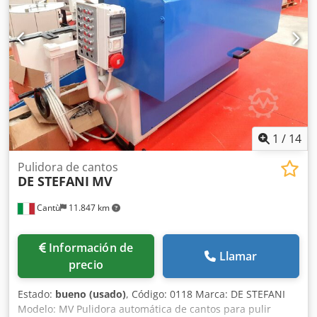
nuevos. Se desmanteló en 2023 y solo se han utilizado 74
horas desde que eran nuevos. Este equipo ha sido
utilizado por un banco para triturar dinero en efectivo y
residuos confidenciales, y siempre se ha ubicado dentro
de un edificio seguro. Todo en excelentes condiciones y
perfecto funcionamiento. Codpjv Ilphefx Aanerf
1
/
14
Pulidora de cantos
DE STEFANI
MV
Cantù
11.847 km
Información de
Llamar
precio
Estado:
bueno (usado)
, Código: 0118 Marca: DE STEFANI
Modelo: MV Pulidora automática de cantos para pulir