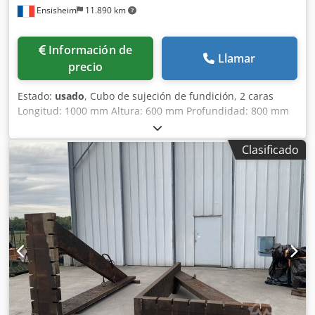
Ensisheim
11.890 km
Información de
Llamar
precio
Estado:
usado
, Cubo de sujeción de fundición, 2 caras
Longitud: 1000 mm Altura: 600 mm Profundidad: 800 mm
Dimensiones de ranuras en T: 38 x 22 mm Peso: aprox. 600
kg Codjzmw S Iopfx Aanerf
Clasificado