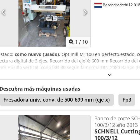
Barendrecht
12.01
1
/
10
Estado:
como nuevo (usado)
, Optimill MT100 en perfecto estado, 
lectura digital de 3 ejes. Recorrido del eje X: 600 mm Recorrido del
mm Husillo vertical: cono ISO 40 según la norma DIN 2080 Rango de
husillo vertical en el plano X-Y: 360° Rango de rotación del cabezal d
plano Z-X: 360° Dcsdpfxezrlbhj Afujk Rango de velocidad del husillo
velocidades del husillo vertical: 11 Tirante del husillo vertical: M
Descubra más máquinas usadas
del husillo vertical en funcionamiento normal: 2,2 kW
Fresadora univ. conv. de 500-699 mm (eje x)
Fp3
Banco de corte SC
100/3/12 año 2013
SCHNELL
Cuttin
100/3/12