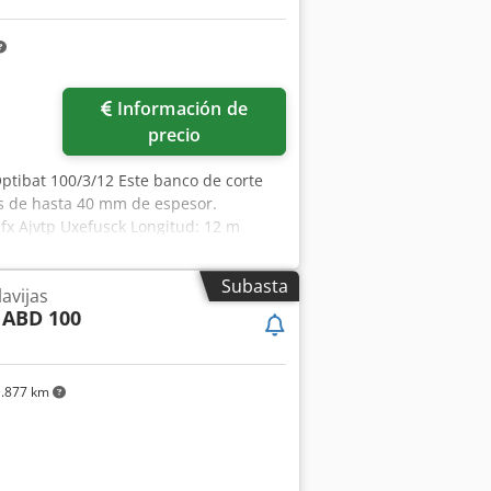
Información de
precio
ptibat 100/3/12 Este banco de corte
es de hasta 40 mm de espesor.
fx Ajvtp Uxefusck Longitud: 12 m
Subasta
avijas
 ABD 100
.877 km