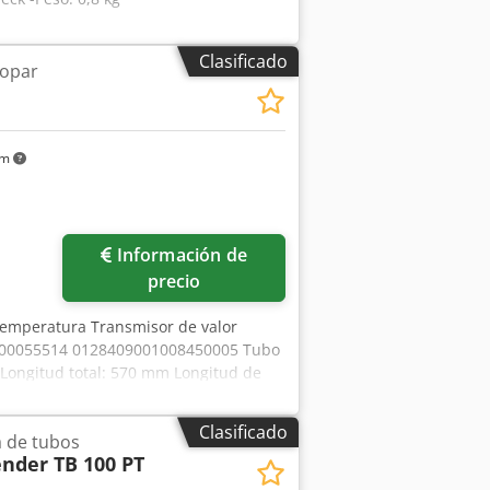
Clasificado
mopar
km
Información de
precio
temperatura Transmisor de valor
0 00055514 0128409001008450005 Tubo
 Longitud total: 570 mm Longitud de
Clasificado
 de tubos
nder TB 100 PT