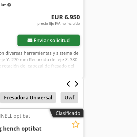
8 km
EUR 6.950
precio fijo IVA no incluído
Enviar solicitud
con diversas herramientas y sistema de
 eje Y: 270 mm Recorrido del eje Z: 380
 rotación del cabezal de fresado del
e fresado del husillo vertical en el
 vertical: 45 - 1600 min⁻¹ Número de
16 Potencia del motor de accionamiento
Fresadora Universal
Uwf
Maho Mh 500 E
Clasificado
HNELL optibat
g bench optibat