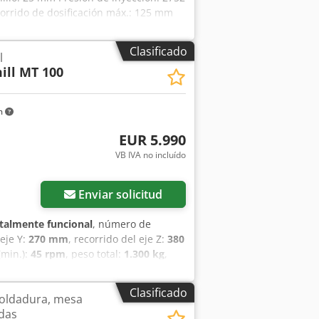
corrido de dosificación máx.: 125 mm
 máx.: 500 mm Altura mínima del
amoldes: 600 x 600 mm Espacio libre
Clasificado
l
amiento: Extracción de núcleo: 2x
ill MT 100
ot La máquina se entrega con robot
m
EUR 5.990
VB IVA no incluído
Enviar solicitud
talmente funcional
, número de
 eje Y:
270 mm
, recorrido del eje Z:
380
(min.):
45 rpm
, peso total:
1.300 kg
,
ición digital para fresado horizontal y
 con ajuste eléctrico de la altura de la
Clasificado
soldadura, mesa
maño de la fresa de vástago: máx. Ø
adas
 vertical - distancia husillo-mesa: 90 -