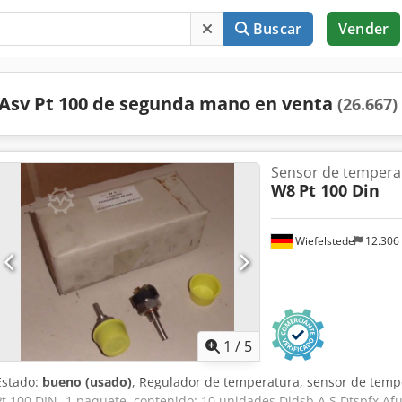
Buscar
Vender
Asv Pt 100 de segunda mano en venta
(26.667)
Sensor de tempera
W8
Pt 100 Din
Wiefelstede
12.306
1
/
5
Estado:
bueno (usado)
, Regulador de temperatura, sensor de tempe
Pt 100 DIN -1 paquete, contenido: 10 unidades Djdsb A S Dtspfx Afu