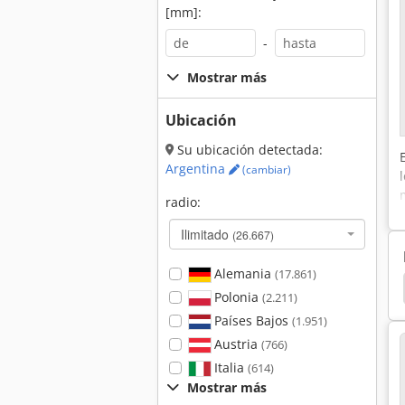
[mm]:
-
Mostrar más
Ubicación
Su ubicación detectada:
Argentina
(cambiar)
radio:
Ilimitado
(26.667)
Alemania
(17.861)
ca De Control
Heidenhain
Heidenhain Volante
Polonia
(2.211)
Países Bajos
(1.951)
Austria
(766)
Italia
(614)
Mostrar más