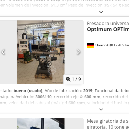
bar Volumen de inyección: 61,3 cm³ Peso de inyección (PS): 54 g Re
Unidad de cierre: Fuerza de cierre: 1000 kN Recorrido de apertura
molde: 250 mm Distancia máxima entre platos: 750 mm Platos port
Fresadora universa
entre columnas: 420 x 420 mm Peso máximo del molde: 700 kg Equip
Optimum
OPTIm
Calefacción para el molde: 6x Válvula de aire: 1x Interfaz para rob
Chemnitz
12.409 k
1
/
9
Estado:
bueno (usado)
, Año de fabricación:
2019
, Funcionalidad:
to
máquina/vehículo:
3006110
, recorrido eje X:
600 mm
, recorrido del
mm
, velocidad del cabezal (máx.):
1.600 rpm
, velocidad del husillo 
Fresadora universal OPTImill con panel de control y indicador de pos
vertical. Avance de la mesa Avance de la mesa en los ejes X e Y Eje Z
Mesa giratoria de 
mesa Mesa cruzada Tamaño del cabezal de fresa: máx. Ø 85 mm Ta
giratoria, 10 tonel
20 mm Husillo vertical - portaherramientas: ISO 40 - DIN 2080 Husillo