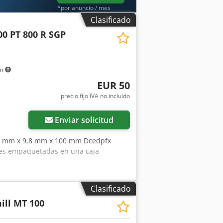
onsulta
*por anuncio / mes
Clasificado
00 PT 800 R SGP
km
EUR 50
precio fijo IVA no incluído
Enviar solicitud
00 mm x 9,8 mm x 100 mm Dcedpfx
des empaquetadas en una caja
Clasificado
ill MT 100