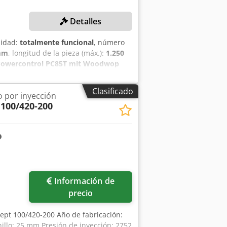
Detalles
lidad:
totalmente funcional
, número
mm
, longitud de la pieza (máx.):
1.250
Powercontrol PC85T mit Woodwop
ración horizontal, inyección de
n./máx.: 20 mm / 1.250 mm Anchura de
Clasificado
 por inyección
 de trabajo mín./máx.: 10 mm / 60 mm
100/420-200
re Woodwop Espigas: 8 mm x 30 mm, 8
O Taladro: 1 taladro e insertor de
undidad de perforación ajustable
s verticales Bomba de doble
Información de
precio
ept 100/420-200 Año de fabricación:
illo: 25 mm Presión de inyección: 2752