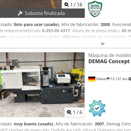
1
/
18
Subasta finalizada
Estado:
listo para usar (usado)
, Año de fabricación:
2008
, Funciona
de máquina/vehículo:
0-253-05-4317
, altura de la pieza (máx.):
60 
mm
, anchura de la pieza (máx.):
800 mm
, modelo de controlador:
software
, DETALLES TÉCNICOS Dcodezhm Sgjpfx Afujk Proceso: perfo
adhesivo, inserción de espigas Longitud de la pieza de trabajo mí
Máquina de moldeo
la pieza de trabajo mín./máx.: 50 mm / 800 mm Grosor de la pieza
DEMAG
Concept 
DETALLES DE LA MÁQUINA Control: Powercontrol PC85T con softwa
mm x 35 mm Tensión: 400 V Frecuencia: 50 Hz Fases: 3 EQUIPAMIENT
espigas, programable libremente Eje Z ajustable manualmente Prof
Halver
12.131 km
manualmente Topes centrales abatibles neumáticamente 4 cilindro
membrana 1:1
1
/
6
Estado:
muy bueno (usado)
, Año de fabricación:
2007
, Demag Conc
2007 Unidad de inyección: Dsdpfx Ajx Uqb Iofusck Diámetro del torn