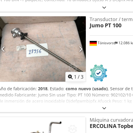
Transductor / ter
Jumo
PT 100
Tönisvorst
12.086 
1
/
3
Año de fabricación:
2018
, Estado:
como nuevo (usado)
, Sensor de 
medido Fabricante: Jumo Sin usar Tipo: PT 100 Número: 902102/1
de inmersión de acero inoxidable Djdefgwmbjpfx Afuock Peso: 1 kg
inmersión: 470 mm Con soporte CH 512032 Antigüedad estimada
Máquina curvadora
ERCOLINA
Topbe