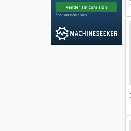
vender sin comisión
*por anuncio / mes