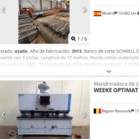
Madrid
10.682 km
1
/
6
Estado:
usado
, Año de fabricación:
2013
, Banco de corte SCHNELL O
cuenta con 3 pistas. Longitud de 12 metros. Puede cortar material
Fabricado en 2001, fue revisado en 2013. Número de pistas: 3 Dodp
Espesor del material: Corte hasta 40 mm
Mandrinadora de cl
WEEKE
OPTIMAT
Région flamande
11