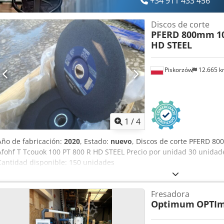
+34 911 433 456
Manual de instrucciones Herramientas no incluidas, precios bajo c
Discos de corte
PFERD 800mm
1
HD STEEL
Piskorzów
12.665 
1
/
4
Año de fabricación:
2020
, Estado:
nuevo
, Discos de corte PFERD 8
Afohf T Tcouok 100 PT 800 R HD STEEL Precio por unidad 30 unida
Cantidad disponible: 150 unidades
Fresadora
Optimum
OPTIm