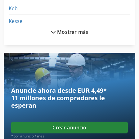
Keb
Kesse
Mostrar más
Kessler
Kloeckner
Knecht
Koenig
Kraus Und Reichert
Anuncie ahora desde EUR 4,49
*
11 millones de compradores
le
Krause
esperan
Krauss Maffei
Krauss Maffei Km 350
Crear anuncio
Krc
*por anuncio / mes