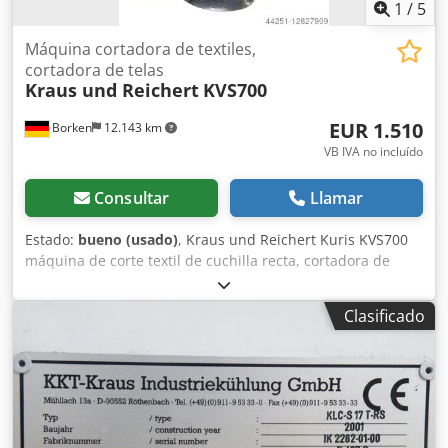
1
/
5
Máquina cortadora de textiles,
cortadora de telas
Kraus und Reichert
KVS700
EUR 1.510
Borken
12.143 km
VB IVA no incluído
Consultar
Llamar
Estado:
bueno (usado)
, Kraus und Reichert Kuris KVS700
máquina de corte textil de cuchilla recta, cortadora de
tejidos Estado del artículo: Usado y probado en
funcionamiento. 6 kg ¡Encuentre más máquinas textiles
Clasificado
nuevas y usadas en nuestra tienda! ¡Costes de envío
internacional bajo consulta! Dcjdpfx Aopitkgeflsk