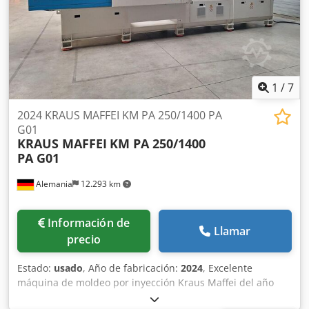
1
/
7
2024 KRAUS MAFFEI KM PA 250/1400 PA
G01
KRAUS MAFFEI
KM PA 250/1400
PA G01
Alemania
12.293 km
Información de
Llamar
precio
Estado:
usado
, Año de fabricación:
2024
, Excelente
máquina de moldeo por inyección Kraus Maffei del año
2024. En perfecto estado con solo 588 horas de