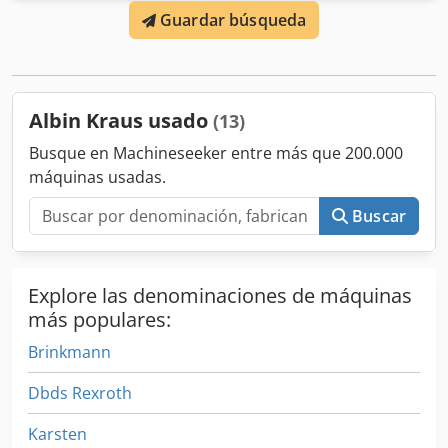
Guardar búsqueda
con calefacción inversa, sin defectos detectados. Precio
neto en ubicación, embalado y cargado en camión. Dodpfx
Aoyk Hlasfleck
Albin Kraus usado
(13)
Busque en Machineseeker entre más que 200.000
máquinas usadas.
Buscar
Explore las denominaciones de máquinas
más populares:
Brinkmann
Dbds Rexroth
Karsten