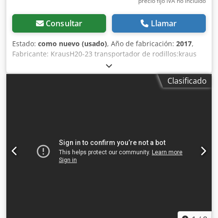
precio fijo IVA no incluído
Consultar
Llamar
Estado:
como nuevo (usado)
, Año de fabricación:
2017
,
Fabricante: KrausH20-23 transportador de rodillos:kraus
rba Año de fabricación: 2017 Longitud del tablero:
1600mm Dcodsnr Hfyspfx Aflek Ancho del tablero: 1400mm
Clasificado
Diámetro de los rodillos: 100 mm, material: acero.
Distancia central entre rodillos: 120 mm Capacidad de
carga: 2000 kg Altura de elevación: 1700 mm Sin unidad
hidráulica Accionamiento por cadena, con motor eléctrico
de engranajes. 1,1 kW, 400 V, 50 Hz