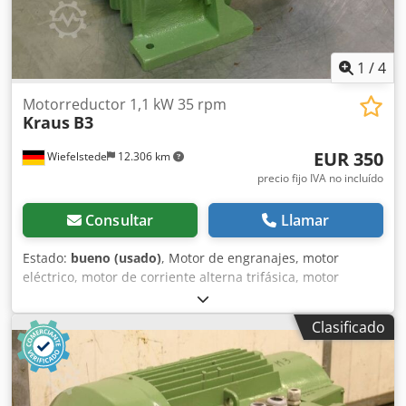
1
/
4
Motorreductor 1,1 kW 35 rpm
Kraus
B3
EUR 350
Wiefelstede
12.306 km
precio fijo IVA no incluído
Consultar
Llamar
Estado:
bueno (usado)
, Motor de engranajes, motor
eléctrico, motor de corriente alterna trifásica, motor
eléctrico de engranajes -Velocidad: 35 rpm -Potencia: 1,1
kW Dedpfjcg Ambjx Afljck -Tipo de construcción: B3 -
Clasificado
Diámetro del eje: Ø 48 mm -Grado de protección: IP 54 -
Cantidad: 1 motor disponible -Dimensiones: 590/300/A 400
mm -Peso: 60 kg