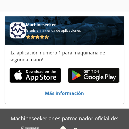
Kuka
Kuka Agilus
Machineseeker
Gratis en la tienda de aplicaciones
Kuka Kcp
Kuka Kr 15
¡La aplicación número 1 para maquinaria de
Kuka Kr 15 2
segunda mano!
Kuka Kr 180
Kuka Kr 210
Kuka Roboter
Más información
Kuka Robots
Rexroth
Machineseeker.ar es patrocinador oficial de:
Rexroth Lfa