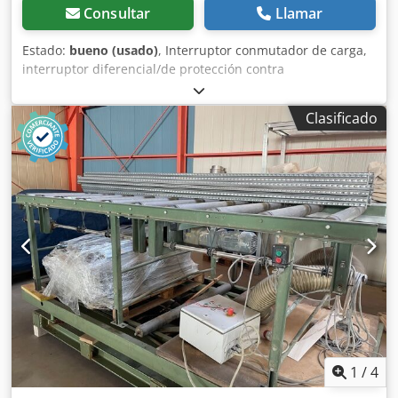
Consultar
Llamar
Estado:
bueno (usado)
, Interruptor conmutador de carga,
interruptor diferencial/de protección contra
sobrecorriente, interruptor de protección del motor,
interruptor de inversión -Tipo: CG8 D-V226-602 FS1 -Sin:
Clasificado
Pomo de accionamiento -Precio: por unidad -Cantidad: 22
interruptores disponibles -Peso: 0,6 kg Dcsdpfjb A I Siex
Aflok
1
/
4