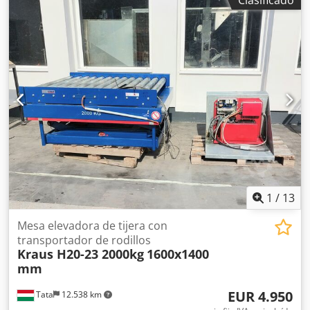
Clasificado
GmbH está a la venta. Esta cinta transportadora se expuso
en una feria y presenta las siguientes características
técnicas: Precio de venta: 7000 € Longitud de la cinta: 2600
mm Ancho de la cinta: 1200 mm (ancho útil) Dedpfx
Afjziuqgelock Ancho total: 1300 mm Altura: 800 mm - 950
mm Con ruedas, para facilitar el desplazamiento
Capacidad de carga: 100 kg Velocidad de la cinta,
constante: 2 m/min Superficie de transporte: cinta
modular de polipropileno (PP), color gris, con certificación
FDA (apta para uso en la industria médica y alimentaria)
Motorreductor: SEW, 230/400 V El bastidor está fabricado
con perfiles galvanizados y unidos mediante tornillos.
1
/
13
Mesa elevadora de tijera con
transportador de rodillos
Kraus H20-23 2000kg
1600x1400
mm
EUR 4.950
Tata
12.538 km