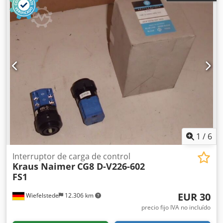
1
/
6
Interruptor de carga de control
Kraus Naimer
CG8 D-V226-602
FS1
EUR 30
Wiefelstede
12.306 km
precio fijo IVA no incluído