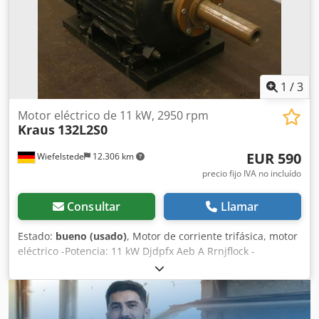
El comprador tiene derecho a inspeccionar la máquina en
las instalaciones. • Los acuerdos especiales solo son
posibles por escrito. (Solo responderemos a las consultas
si se indica la dirección y el número de teléfono).
1
/
3
Motor eléctrico de 11 kW, 2950 rpm
Kraus
132L2S0
EUR 590
Wiefelstede
12.306 km
precio fijo IVA no incluído
Consultar
Llamar
Estado:
bueno (usado)
, Motor de corriente trifásica, motor
eléctrico -Potencia: 11 kW Djdpfx Aeb A Rrnjflock -
Frecuencia: 50 Hz -Velocidad: 2950 rpm -Frecuencia: 100
Hz -Velocidad: 5900 rpm -Eje: Ø 35 mm -Tipo de montaje:
B3 -Grado de protección: IP 55 -Dimensiones: 520/210/A350
mm -Peso: 65 kg