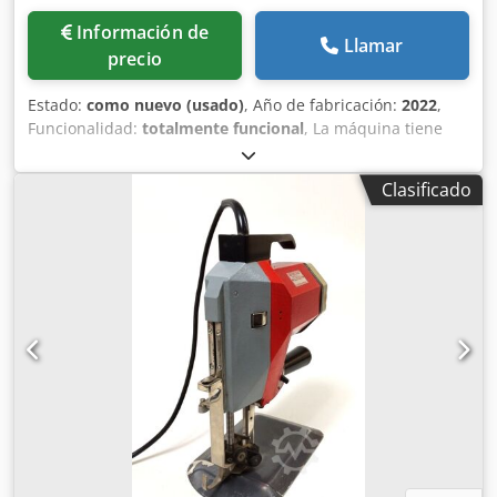
Información de
Llamar
precio
Estado:
como nuevo (usado)
, Año de fabricación:
2022
,
Funcionalidad:
totalmente funcional
, La máquina tiene
algunos años, pero ha sido utilizada rara vez. Está
disponible para inspección en nuestras instalaciones en
Clasificado
Weesp. Dodpfx Aoxg Hxwefleck