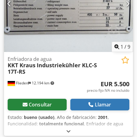
1
/
9
Enfriadora de agua
KKT Kraus
Industriekühler KLC-S
17T-RS
EUR 5.500
Flieden
12.194 km
precio fijo IVA no incluído
Consultar
Llamar
Estado:
bueno (usado)
, Año de fabricación:
2001
,
Funcionalidad:
totalmente funcional
, Enfriador de agua
KKT Kraus modelo KLC-S 17T-RS con refrigerante actual
R407c. El enfriador de agua ha sido probado a plena carga