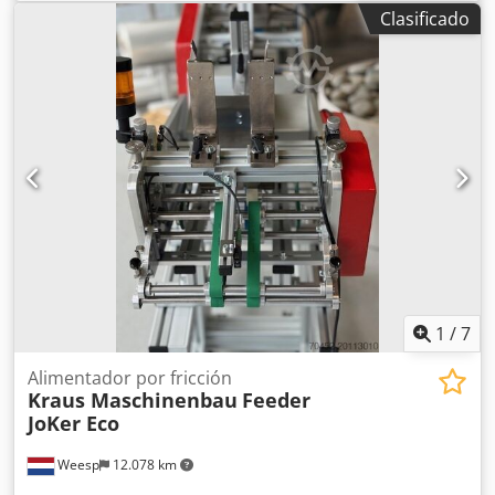
funcionamiento. Equipada con: 1x válvula neumática en
Clasificado
MOP, 1x unidad hidráulica de accionamiento de 20 litros,
2x extractores hidráulicos de núcleo, 1x múltiple de agua
de 4 vías. Disponible de inmediato y en funcionamiento; se
puede ver previa cita. Más información bajo consulta.
Unidad de inyección: 1400 Husillo: 60 mm / 23.00
protección contra desgaste / 25.50 Ancho máximo de
apertura: 1150 mm Dcedpfx Afsx Ald Rjlek Expulsor: Placas
eyectoras EM hidráulicas/eléctricas Extractores de núcleo:
2 hidráulicos Válvulas neumáticas: 1 MMP Sistema de
control: MC P1 Suministro eléctrico: 400 / 230 V 50Hz
trifásico con neutro Fuerza de cierre: 2500 kN Capacidad
de inyección: 679 cm³
1
/
7
Alimentador por fricción
Kraus Maschinenbau
Feeder
JoKer Eco
Weesp
12.078 km