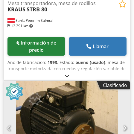
Mesa transportadora, mesa de rodillos
KRAUS
STRB 80
Sankt Peter im Sulmtal
12.291 km
Información de
Llamar
precio
Año de fabricación:
1993
, Estado:
bueno (usado)
, mesa de
transporte motorizada con ruedas y regulación variable de
la velocidad Dimensiones: largo x ancho x alto = 2950 x
1300 x 900 mm Velocidad regulable Patas con altura
Clasificado
ajustable Carga máxima: 50 kg/m Nota sobre máquinas
usadas: Dsdpfsgvvn Eox Aflsck • Salvo errores en las
especificaciones técnicas y posibilidad de venta previa. •
Los precios indicados son precios de recogida en las
instalaciones, con carga a cargo del comprador. • La
máquina ha sido limpiada y se ha comprobado su
funcionamiento. • Todas las máquinas se venden en el
estado en que se encuentran, sin ningún tipo de garantía.