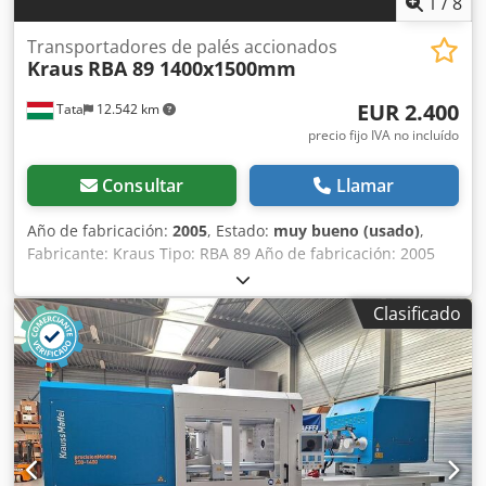
1
/
8
Transportadores de palés accionados
Kraus
RBA 89 1400x1500mm
EUR 2.400
Tata
12.542 km
precio fijo IVA no incluído
Consultar
Llamar
Año de fabricación:
2005
, Estado:
muy bueno (usado)
,
Fabricante: Kraus Tipo: RBA 89 Año de fabricación: 2005
Capacidad de carga: máx. 1500 kg/palet Dodpfenxkbpox
Aflsck Ancho de rollo: 1380 mm Ancho de vía: 1450 mm
Clasificado
Diámetro de los rodillos: 100 mm Distancia entre rodillos:
120 mm Longitud total: 1500 mm Potencia: 0,75 kW / 28
rpm Velocidad: 21 m/min Opcionalmente con patas.