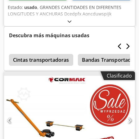
Estado:
usado
, GRANDES CANTIDADES EN DIFERENTES
LONGITUDES Y ANCHURAS Dcedpfx Aoncduwspijk
Descubra más máquinas usadas
o
Cintas transportadoras
Bandas Transportador
Clasificado