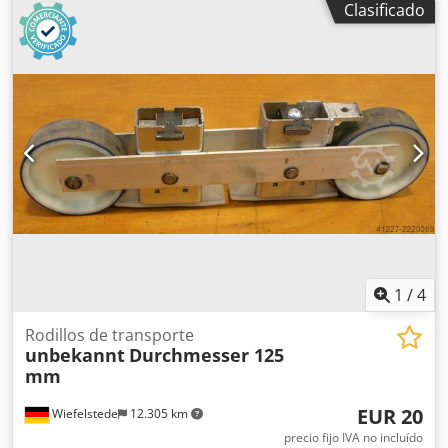
Clasificado
total: 830 mm -Rueda dentada: 1/2" x 11 dientes -Rosca de
montaje: M8 -Cantidad: 41 rodillos disponibles -Precio: por
unidad -Peso: 4,1 kg/unidad Dodpedbhlqofx Apieck
1
/
4
Rodillos de transporte
unbekannt
Durchmesser 125
mm
EUR 20
Wiefelstede
12.305 km
precio fijo IVA no incluído