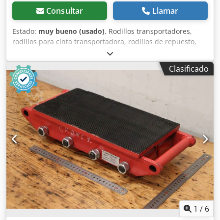
Consultar
Llamar
Estado:
muy bueno (usado)
, Rodillos transportadores,
rodillos para cinta transportadora, rodillos de repuesto,
cinta transportadora, vía de rodillos, rodillos de soporte -
Rodillos para cinta transportadora: rodillos
Clasificado
transportadores de diámetro 32 mm - Ancho de
transporte: 305 mm - Montaje: M10 unilateral, con
rodamiento de bolas - Cantidad: 24 rodillos
transportadores disponibles - Precio: por unidad
Dcjdjxyglwjpfx Apiok - Dimensiones: 330/32/H37 mm -
Peso: 0,7 kg/unidad.
1
/
6