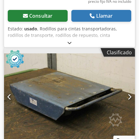
precio fijo IVA no incluído
Consultar
Llamar
Estado:
usado
, Rodillos para cintas transportadoras,
rodillos de transporte, rodillos de repuesto, cinta
transportadora, sistema de rodillos, rodillos de apoyo.
Dedpfx Apecmygysiock -Ancho del rodillo de transporte:
Clasificado
430 mm -Eje: cuadrado de 15 mm -Cantidad: 3 rodillos
disponibles -Precio: por unidad -Peso: 4,7 kg