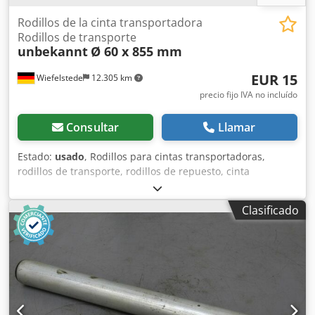
Rodillos de la cinta transportadora
Rodillos de transporte
unbekannt
Ø 60 x 855 mm
EUR 15
Wiefelstede
12.305 km
precio fijo IVA no incluído
Consultar
Llamar
Estado:
usado
, Rodillos para cintas transportadoras,
rodillos de transporte, rodillos de repuesto, cinta
transportadora, sistema de rodillos, rodillos de soporte
Djdpfx Aed I R Szepisck -Diámetro del rodillo: 60 mm -
Clasificado
Ancho del rodillo de transporte: 855 mm -Diámetro del eje:
Ø 12 mm -Precio: por unidad -Cantidad: 8 unidades -
Dimensiones: Ø 60/860 mm -Peso: 4 kg/unidad