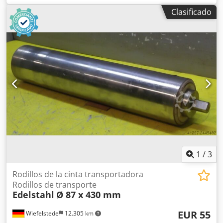
Diámetro del rodillo: 50 mm -Ancho del rodillo de
Clasificado
transporte: 795 mm -Eje: M12 x 25 mm -Dimensiones: Ø
50/855 mm -Peso: 2,4 kg Dcodpod I R Syjfx Apisk
1
/
3
Rodillos de la cinta transportadora
Rodillos de transporte
Edelstahl
Ø 87 x 430 mm
EUR 55
Wiefelstede
12.305 km