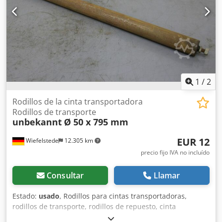
EX ATEX - Ubicación: en stock
los rodillos: Ø80 x 70 mm Cantidad de rodillos: 4 Altura de
carga: 110 mm Superficie de apoyo por elemento: 180 x
110 mm Puntos de apoyo: 2 Longitud del conector: 860 mm
Anchura de vía de los carros: 50 – 1100 mm
1
/
2
Rodillos de la cinta transportadora
Rodillos de transporte
unbekannt
Ø 50 x 795 mm
EUR 12
Wiefelstede
12.305 km
precio fijo IVA no incluído
Consultar
Llamar
Estado:
usado
, Rodillos para cintas transportadoras,
rodillos de transporte, rodillos de repuesto, cinta
transportadora, línea de rodillos, rodillos de soporte -