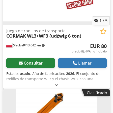
1
/
5
Juego de rodillos de transporte
CORMAK
WL3+WF3 (udźwig 6 ton)
EUR 80
Siedlce
13.042 km
precio fijo IVA no incluído
Consultar
Llamar
Estado:
usado
, Año de fabricación:
2026
, El conjunto de
rodillos de transporte WL3 y el chasis WF3, con una
capacidad máxima de carga de 6 toneladas, son la
solución ideal para el desplazamiento de cargas pesadas.
Clasificado
El WL3 cuenta con rodillos que facilitan el movimiento y la
rotación de la carga, mientras que el WF3 proporciona
estabilidad y una distribución uniforme del peso. Este
dispositivo se utiliza ampliamente en almacenes, plantas