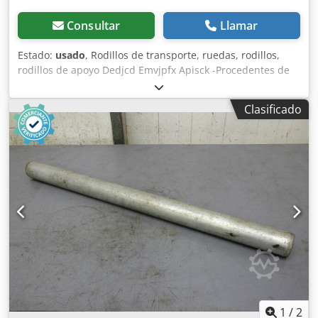
Consultar
Llamar
Estado:
usado
, Rodillos de transporte, ruedas, rodillos,
rodillos de apoyo Dedjcd Emvjpfx Apisck -Procedentes de
un sistema de tarimas -Diámetro de los rodillos: 125 mm -
Cantidad: 108 juegos de rodillos disponibles -Precio: por
Clasificado
unidad -Dimensiones: 505/135/A50 mm -Peso propio: 2 kg
1
/
2