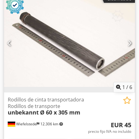
transporte: 590 mm -Eje: M8 -Pivote: Ø 20 x 28 mm M8 -
Precio: por unidad -Cantidad: 7 unidades Djdpfx Asd I R S
Aepiock -Dimensiones: Ø 60 x aprox. 620 mm -Peso: 2,1
kg/unidad
1
/
6
Rodillos de cinta transportadora
Rodillos de transporte
unbekannt
Ø 60 x 305 mm
EUR 45
Wiefelstede
12.306 km
precio fijo IVA no incluído