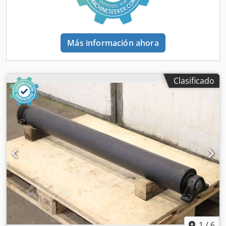
Más información ahora
Clasificado
1
/
6