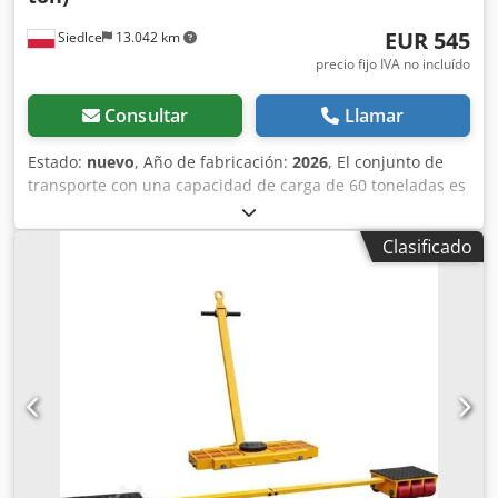
EUR 545
Siedlce
13.042 km
precio fijo IVA no incluído
Consultar
Llamar
Estado:
nuevo
, Año de fabricación:
2026
, El conjunto de
transporte con una capacidad de carga de 60 toneladas es
una herramienta de grado industrial, diseñada para el
desplazamiento eficiente y seguro de objetos voluminosos,
Clasificado
como maquinaria de producción, elementos estructurales
y equipos tecnológicos. Está compuesto por una
plataforma de transporte y una barra de dirección,
formando un sistema que permite realizar maniobras
precisas, incluso en condiciones operativas difíciles. La
construcción del conjunto cumple con los más altos
estándares de resistencia y estabilidad, lo que lo convierte
en una herramienta indispensable en los sectores
industrial, logístico y de la construcción. Dsdpfxjzh E D Uj
Apieck Principales ventajas del conjunto de transporte de
60 toneladas: * Capacidad de carga de hasta 60.000 kg: