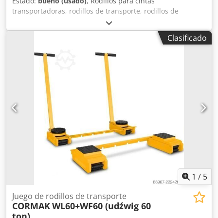
Estado:
bueno (usado)
, Rodillos para cintas
transportadoras, rodillos de transporte, rodillos de
repuesto, cinta transportadora, línea de rodillos, rodillos
de apoyo -Diámetro del rodillo: 80 mm -Ancho del rodillo
Clasificado
de transporte: 495 mm -Longitud total: 530 mm Dcsdpfxov
Tc U Ss Apiek -Eje de montaje: 12 mm -Borde doble: 10 mm
-Cantidad: 159 rodillos disponibles -Precio: por unidad -
Peso: 2,6 kg/unidad
1
/
5
Juego de rodillos de transporte
CORMAK
WL60+WF60 (udźwig 60
ton)