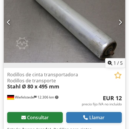
1
/
5
Rodillos de cinta transportadora
Rodillos de transporte
Stahl
Ø 80 x 495 mm
EUR 12
Wiefelstede
12.306 km
precio fijo IVA no incluído
Consultar
Llamar