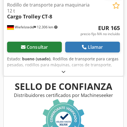
Rodillo de transporte para maquinaria
12 t
Cargo Trolley
CT-8
EUR 165
Wiefelstede
12.306 km
precio fijo IVA no incluído
Consultar
Llamar
Estado:
bueno (usado)
, Rodillos de transporte para cargas
pesadas, rodillos para máquinas, carros de transporte,
carros para cargas pesadas, rodillos tipo tanque, rodillos
de transporte para máquinas - Rodillo de transporte para
máquinas: Rodillo tipo tanque Cargo Trolley modelo CT-8 -
SELLO DE CONFIANZA
Capacidad de carga: 12.000 kg - Rodillos: 8 uds. rodillos de
poliuretano - Cantidad: 4 carros de transporte disponibles
Distribuidores certificados por Machineseeker
- Precio: por unidad - Dimensiones: 480/200/Alto100 mm
Dcsdpfxjw Skpxe Apiok - Peso: 25 kg/unidad