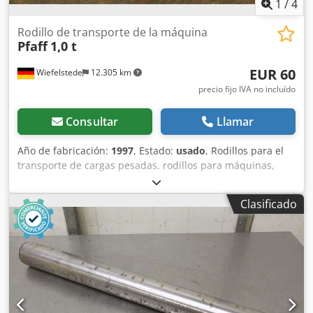
1
/
4
Rodillo de transporte de la máquina
Pfaff
1,0 t
EUR 60
Wiefelstede
12.305 km
precio fijo IVA no incluído
Consultar
Llamar
Año de fabricación:
1997
, Estado:
usado
, Rodillos para el
transporte de cargas pesadas, rodillos para máquinas,
carros de transporte, carros para cargas pesadas, rodillos
de acero, rodillos para el transporte de máquinas -
Clasificado
Capacidad de carga: 1000 kg - Tipo: 4567005 -
Dimensiones: 500/340/A105 mm - Peso: 17 kg - Solo
disponible 1 unidad Dcsdpefu I Rgofx Apijk