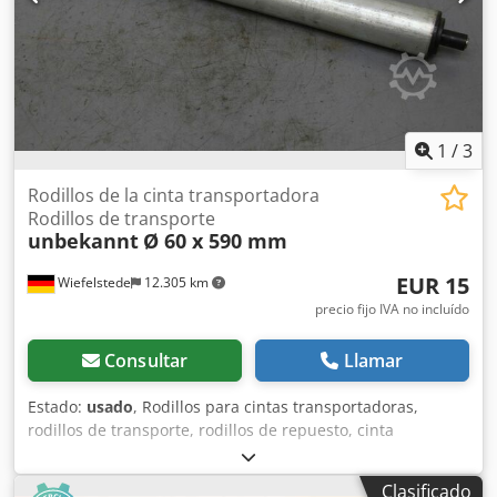
1
/
3
Rodillos de la cinta transportadora
Rodillos de transporte
unbekannt
Ø 60 x 590 mm
EUR 15
Wiefelstede
12.305 km
precio fijo IVA no incluído
Consultar
Llamar
Estado:
usado
, Rodillos para cintas transportadoras,
rodillos de transporte, rodillos de repuesto, cinta
transportadora, línea de rodillos, rodillos de soporte -
Diámetro del rodillo: 60 mm -Ancho del rodillo de
Clasificado