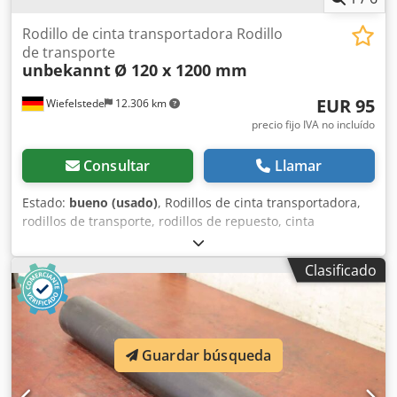
Rodillo de cinta transportadora Rodillo
de transporte
unbekannt
Ø 120 x 1200 mm
EUR 95
Wiefelstede
12.306 km
precio fijo IVA no incluído
Consultar
Llamar
Estado:
bueno (usado)
, Rodillos de cinta transportadora,
rodillos de transporte, rodillos de repuesto, cinta
transportadora, vía de rodillos, rodillos de soporte -Rodillo
de cinta transportadora: rodillo de transporte con soporte
Clasificado
de rodamiento y rueda motriz -Diámetro del rodillo: 130
mm Dcjdpfom Niy Sex Apijk -Ancho de transporte: 1200
mm -Rueda dentada: Ø 165 mm -Dimensiones totales:
1365/166/Alt166 mm -Peso: 28 kg
Guardar búsqueda