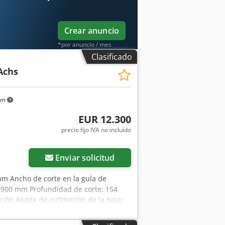
: 150 mm, tope angular con posición
velocidades: 3.000 / 4.000 / 5.000
la: 12 ", altura de la máquina: 91 cm
Crear anuncio
a detección de manos en un amplio
an manos que se acercan, se produce
*por anuncio / mes
 fracción de segundo. EDICIÓN
Clasificado
e la hoja de sierra de 150 mm -
Achs
- Tope angular y de inglete DIGIT LD,
rte de 1.000 mm - Interruptor de
antillas - Cargo adicional por potencia
km
ción a ambos lados - Unidad de pre-
EUR 12.300
ra y el lado Altura de la cuchilla de
ransmisión de 0,75 kW (1 CV), 8.200
precio fijo IVA no incluído
inación a ambos lados - Iluminación
illo de 3.400 mm, ALTENDORF - Tope
Enviar solicitud
le, ALTENDORF - Rodillo de apoyo
TENDORF - Extensión de la mesa 840
mm Ancho de corte en la guía de
a La máquina se vende con una nueva
 2900 mm Profundidad de corte: 154
l. Estaremos encantados de hacerle
ición Ajuste de inclinación de la hoja:
o / control de posición Ajuste de la
ntalla digital Indicador de altura de