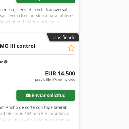
ajo mesa, sierra de corte transversal,
sa, sierra circular, sierra para tableros
kjmydmbenjf - Motor principal:
dad: 3000/4000/5000 rpm - Disco de
 mm / 45° 70 mm - Corte a inglete:
Clasificado
 mm - Dimensiones totales:
MO III control
km
EUR 14.500
precio fijo IVA no incluído
Enviar solicitud
mm Ancho de corte con tope lateral:
d de corte: 154 mm Precortador: sí
 Ajuste de ángulo de la hoja de sierra:
ntrol de posición Ajuste del tope