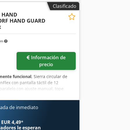
lla digital Indicador de la altura de
Clasificado
rsdpfx Akozqyxxsnof Indicador de la
5 HAND
unción de inglete: sí Diámetro de la
ORF HAND GUARD
onexión para extracción de polvo: 80 y
x
000 mm Peso: 1200 kg
km
Información de
precio
mente funcional
, Sierra circular de
lex con pantalla táctil de 12
 paralelo con ajuste manual, tope
 introducción de medidas a través de la
ajuste eléctrico de la inclinación,
 altura de corte, al inclinar el
ada de inmediato
de la máquina, contador de horas de
Aknof ----- Datos técnicos ----- Rango
 EUR 4,49
*
rte: 1.000 mm, diámetro máximo de la
radores
le esperan