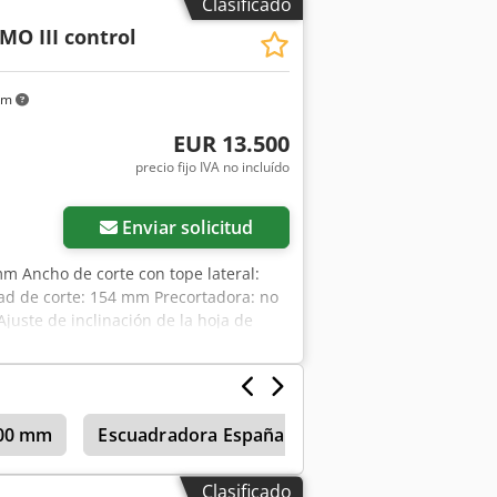
Clasificado
tal Crjdpfx Asy Ai I Njknjf Indicador de
MO III control
 de inglete: sí Diámetro de hoja: 450 mm
 80 y 120 mm Longitud de la máquina:
km
EUR 13.500
precio fijo IVA no incluído
Enviar solicitud
mm Ancho de corte con tope lateral:
d de corte: 154 mm Precortadora: no
 Ajuste de inclinación de la hoja de
el tope lateral: eléctrico / control de
 la hoja de sierra: pantalla digital
teral: pantalla digital Indicador de la
sí Diámetro de la hoja de sierra: 450
300 mm
Escuadradora España
Escuadradora
ón: 80 y 120 mm Longitud de la
Clasificado