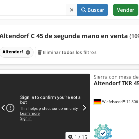
Buscar
Vender
Altendorf C 45 de segunda mano en venta
(10
Altendorf
Eliminar todos los filtros
Sierra con mesa de 
Altendorf
TKR 4
Wiefelstede
12.306
1
/
15