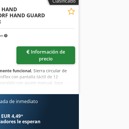
Clasificado
ensiones totales: 3480/1530/altura
5 HAND
ORF HAND GUARD
x
km
Información de
precio
mente funcional
, Sierra circular de
lex con pantalla táctil de 12
 paralelo con ajuste manual, tope
 introducción de medidas a través de la
ajuste eléctrico de la inclinación,
 altura de corte, al inclinar el
ada de inmediato
de la máquina, contador de horas de
os ----- Rango de inclinación: 0 - 46 °,
 EUR 4,49
*
máximo de la hoja de sierra: 450 mm,
radores
le esperan
posición fija: 90 °, ajustable