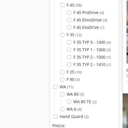
F 45
(58)
F 45 ProDrive
(4)
F 45 ElmoDrive
(3)
F 45 EvoDrive
(1)
F 35
(12)
F 35 TYP 3 - 1000
(6)
F 35 TYP 1 - 1000
(2)
F 35 TYP 2 - 1000
(1)
F 35 TYP 2 - 1410
(1)
F 25
(10)
F 90
(3)
WA
(11)
WA 80
(5)
WA 80 TE
(2)
WA 6
(4)
Hand Guard
(2)
Precio: