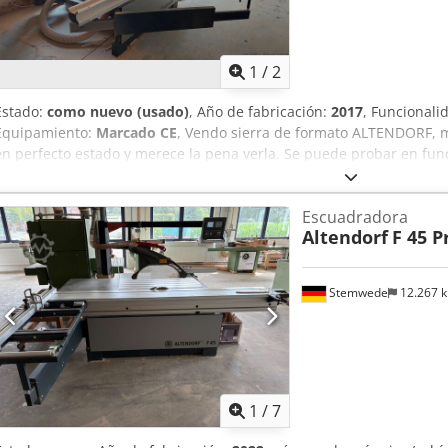
la hoja Altura de la mesa de trabajo: 910 mm Potencia del motor: 7
Dimensiones totales de la máquina ensamblada: 3400 x 3600 x 1800
el transporte: 3400 x 2100 x 1800 mm (alto) Peso: 1050 kg
1
/
2
Estado:
como nuevo (usado)
, Año de fabricación:
2017
, Funcionali
Equipamiento:
Marcado CE
, Vendo sierra de formato ALTENDORF, m
en perfecto estado y merece la pena verla. Se puede probar en fun
2026. Por favor, indiquen su precio. Dsdpfxjzrtb Ne Ab Tjck Descrip
máquina básica CNC con elevación e inclinación del disco principal:
Escuadradora
5,5 kW - 3.400-5.000 RPM - Precortadora de 2 ejes, con ajuste CNC d
Altendorf
F 45 P
Deslizamiento de 3200 mm, con botones de control en el deslizamient
guía transversal - Guía paralela CNC de 1300 mm - Pistón neumátic
Stemwede
12.267 
1
/
7