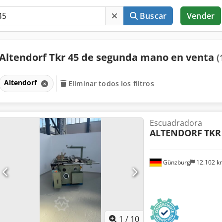
Buscar
Vender
Altendorf Tkr 45 de segunda mano en venta
(
Altendorf
Eliminar todos los filtros
Escuadradora
ALTENDORF
TKR
Günzburg
12.102 
1
/
10