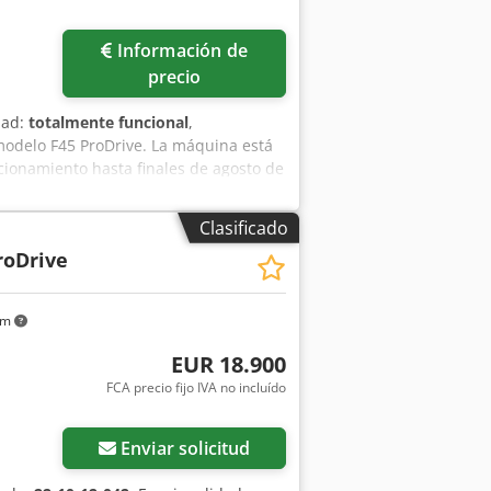
,5 CV Puerto USB Diagnóstico
 mm (alto) Dimensiones totales para
Pedir más fotos
Información de
precio
dad:
totalmente funcional
,
odelo F45 ProDrive. La máquina está
cionamiento hasta finales de agosto de
ción de la máquina: F45 ProDrive,
 - Panel de control superior - Motor de
Clasificado
esde el panel - Soporte para notas -
roDrive
o - Digital L: lectura de 2 topes en la
o, con mando a distancia
km
EUR 18.900
FCA precio fijo IVA no incluído
Enviar solicitud