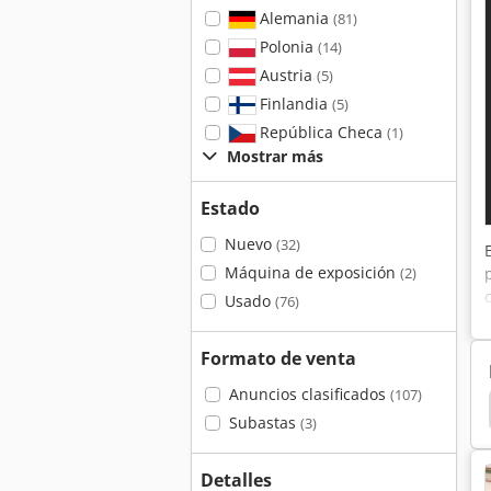
Alemania
(81)
Polonia
(14)
Austria
(5)
Finlandia
(5)
República Checa
(1)
Mostrar más
Estado
Nuevo
(32)
Máquina de exposición
(2)
Usado
(76)
Formato de venta
Anuncios clasificados
(107)
Tamaño
Escuadradora España
Escuadradora
Subastas
(3)
Detalles