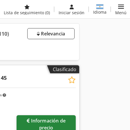
Idioma
Lista de seguimiento
(0)
Iniciar sesión
Menú
110)
Relevancia
Clasificado
 45
km
Información de
precio