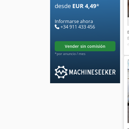
desde
EUR 4,49
*
Informarse ahora
+34 911 433 456
vender sin comisión
*por anuncio / mes