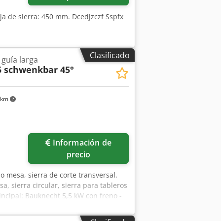
ja de sierra: 450 mm. Dcedjzczf Sspfx
Clasificado
guía larga
5 schwenkbar 45°
 km
Información de
precio
ajo mesa, sierra de corte transversal,
sa, sierra circular, sierra para tableros
incipal: Bauknecht 5,5 kW con freno -
co de sierra: Ø 300 mm / máx. Ø 350
x Ab Tjk - Corte a inglete: hasta 45°