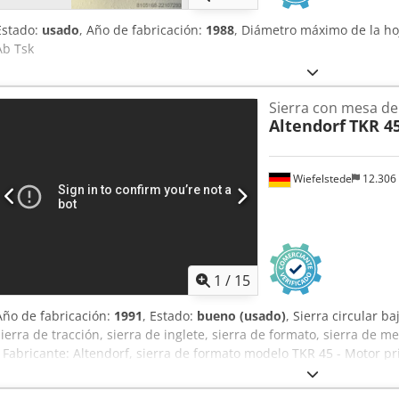
Estado:
usado
, Año de fabricación:
1988
, Diámetro máximo de la ho
Ab Tsk
Sierra con mesa de 
Altendorf
TKR 4
Wiefelstede
12.306
1
/
15
Año de fabricación:
1991
, Estado:
bueno (usado)
, Sierra circular b
sierra de tracción, sierra de inglete, sierra de formato, sierra de me
- Fabricante: Altendorf, sierra de formato modelo TKR 45 - Motor pr
Motor incisor: Emod 0,75 kW - Velocidad: 3000/4000/5000 rpm - Dis
mm - Altura máxima de corte: 90° 95 mm / 45° 70 mm Dcsdsmydmbspf