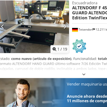
Escuadradora
- Anchura de corte: 2250 mm - Longitud de la mesa: 1400 mm - Dim
ALTENDORF F 4
1370 mm - Peso: 1104 kg
GUARD
ALTEND
Edition TwinFle
Teisendorf
12.211 
1
/
19
Estado:
como nuevo (artículo de exposición)
, Funcionalidad:
total
formato ALTENDORF HAND GUARD último software 7/26 Edición TwinF
pulgadas, carrusel de doble rodillo, inclinable a ambos lados, tope
paralelo con ajuste fino, control a la altura de los ojos, inclinable,
pantalla táctil, control F 45 ElmoDrive, ajuste eléctrico de la altura, 
sistema de sujeción de herramientas AKE, corrección automática de la
Vender maquinaria us
cabezal de la sierra, calibración sencilla de los ejes, diagnóstico 
funcionamiento, interfaz USB, probado contra polvo ----- Datos técnic
Anuncie ahora desde
Longitud de corte: 3.000 mm, Ancho de corte: 1.000 mm, diámetro 
11 millones de comp
sobresaliente máximo de la hoja de sierra: 150 mm, tope angular con 