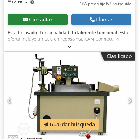
12.098 km
EXW precio fijo IVA no incluído
Consultar
Llamar
Estado:
usado
, Funcionalidad:
totalmente funcional
, Esta
oferta incluye un ECG en reposo "GE CAM Connect 14"
prácticamente nuevo. Artículo en venta: 1 GE CAM Connect
14 con las siguientes características: ECG en reposo móvil
Clasificado
12 o 15 derivaciones Fácil integración con sistemas MUSE y
PACS Con detección automática de arritmias Compatible
con DICOM Estado: Esta oferta corresponde a un
dispositivo usado, que puede presentar signos de
desgaste (ligeros arañazos o amarilleamiento). El
dispositivo ha sido probado para garantizar su
funcionalidad. Embalaje y envío: Le invitamos a
inspeccionar el dispositivo durante nuestro horario
comercial. ¡Concierte una cita! Csdswr Anbjpfx Ahcjrf
Disponemos de embalaje marítimo y envíos a todo el
mundo bajo petición. Para más información, póngase en
Guardar búsqueda
contacto con nosotros.