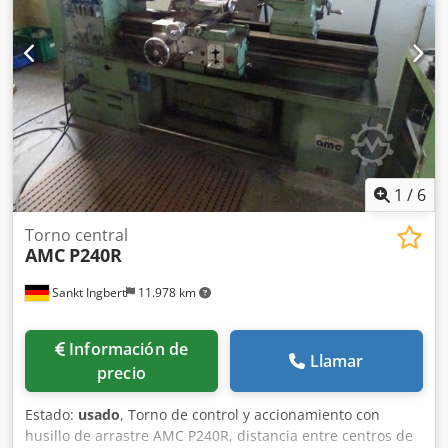
1
/
6
Torno central
AMC
P240R
Sankt Ingbert
11.978 km
Información de
Llamar
precio
Estado:
usado
, Torno de control y accionamiento con
husillo de arrastre AMC P240R, distancia entre centros de