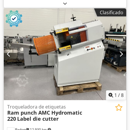
1.250 mm. Crodszqckkepfx Ahcsf
Clasificado
1
/
8
Troqueladora de etiquetas
Ram punch AMC Hydromatic
220
Label die cutter
Radom
12.930 km