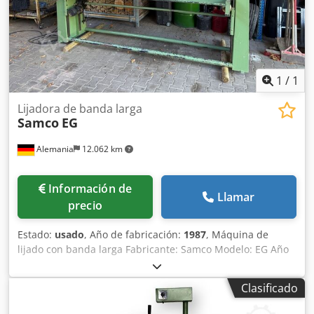
HB18B2 Modelo KITAGAWA: N-24
1
/
1
Lijadora de banda larga
Samco
EG
Alemania
12.062 km
Información de
Llamar
precio
Estado:
usado
, Año de fabricación:
1987
, Máquina de
lijado con banda larga Fabricante: Samco Modelo: EG Año
de fabricación: 1987 Longitud de la banda de lijado: 3.000
mm Crsdpfx Aexdnrgshcsf Incluye bandas de repuesto.
Clasificado
ä3826