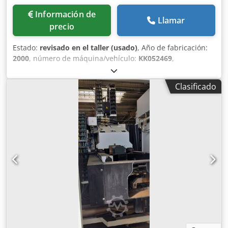
Información de
Llamar
precio
Estado:
revisado en el taller (usado)
, Año de fabricación:
2000
, número de máquina/vehículo:
KK052469
,
Funcionalidad:
totalmente funcional
, Potencia nominal
380 V, 4 kW Dimensiones de la mesa: 1070 x 620 mm
Clasificado
Inclinación mediante manivela, 45° Ajuste de altura
mediante manivela Sentido de giro: derecha/izquierda
Freno de motor Enchufe para dispositivo de avance
Protectores para fresadoras manuales Diámetro del eje: 30
mm Guía Aigner Conexión para aspiración: 2 x 120 mm
Crodpeiinm Hefx Ahcjf Velocidades de giro:
1400/3500/6000/8000 rpm Manual de instrucciones