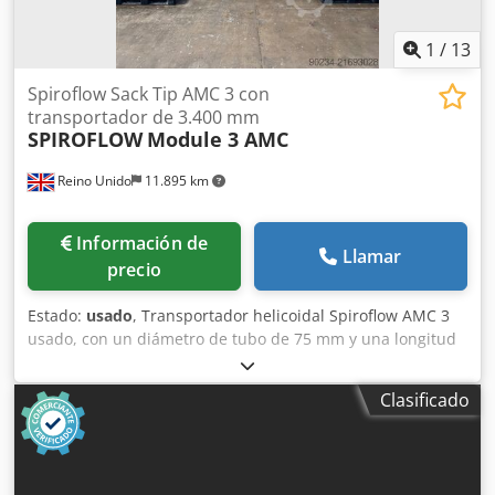
1
/
13
Spiroflow Sack Tip AMC 3 con
transportador de 3.400 mm
SPIROFLOW
Module 3 AMC
Reino Unido
11.895 km
Información de
Llamar
precio
Estado:
usado
, Transportador helicoidal Spiroflow AMC 3
usado, con un diámetro de tubo de 75 mm y una longitud
de 3400 mm. Las piezas en contacto con el producto son
de acero inoxidable 304. La unidad está impulsada por un
Clasificado
motor Sew-Eurodrive de 1,5 kW que funciona a 400 V, 50
Hz y una velocidad de salida de 251 rpm. La unidad
incluye controles HMI. La unidad incluye una válvula de
mariposa de 200 mm con sistema de purga de aire. Codpfx