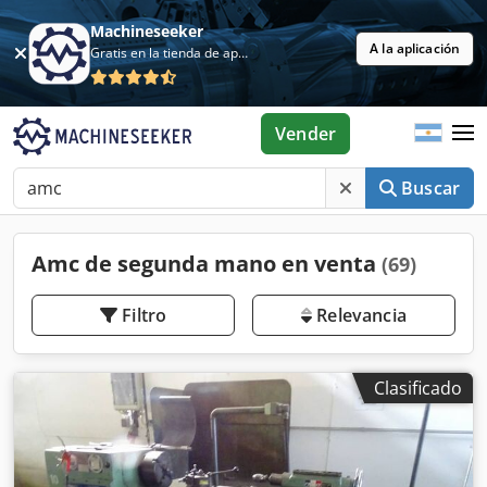
Machineseeker
A la aplicación
Gratis en la tienda de aplicaciones
Vender
Buscar
Amc de segunda mano en venta
(69)
Filtro
Relevancia
Clasificado