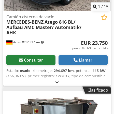
1
/
15
Camión cisterna de vacío
MERCEDES-BENZ
Atego 816 BL/
Aufbau AMC Master/ Automatik/
AHK
EUR 23.750
Achim
12.337 km
precio fijo IVA no incluído
Consultar
Llamar
Estado:
usado
, kilometraje:
294.697 km
, potencia:
115 kW
(156,36 CV)
, primer registro:
12/2017
, tipo de combustible:
diésel
, peso total:
7.490 kg
, color:
naranja
, tipo de
engranaje:
automático
, clase de emisión:
Euro 6
, número
Clasificado
de asientos:
2
, Año de fabricación:
2017
, Equipamiento:
ABS, Programa electrónico de estabilidad (ESP)
,
Superestructura: AMC GmbH Coswig * Modelo Master año
2017 * Presión de trabajo permitida - Compartimento I & II
= 0,5 bar * Presión de prueba 0,65 bar * Capacidad: