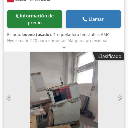
Información de
Llamar
precio
Estado:
bueno (usado)
, Troqueladora hidráulica AMC
Hydromatic 220 para etiquetas Máquina profesional
fabricada en Italia. Csdpjzmu I Hofx Ahcjrf AMC es líder
mundial en la producción de troqueladoras para
Clasificado
etiquetas. Muy buen estado. La máquina es 100%
funcional y lista para trabajar. Este es el modelo
actualmente en producción. Especificaciones técnicas:
Formato máximo: 220 x 220 mm Ciclos: 18/min
Productividad: 900.000 hojas/h Peso: 700 kg La máquina
está equipada con unidad hidráulica de cambio rápido.
Barreras fotoeléctricas de seguridad. Mesa de
alimentación ajustable en todas las direcciones. Dos
modos de operación: semiautomático y manual. Cola en la
entrega.