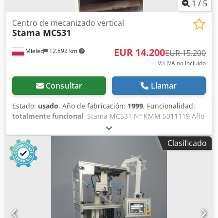
1
/
5
Centro de mecanizado vertical
Stama MC531
EUR 14.200
Mielec
12.892 km
EUR 15.200
VB IVA no incluído
Consultar
Llamar
Estado:
usado
, Año de fabricación:
1999
, Funcionalidad:
totalmente funcional
, Stama MC531 Nº KMM 5311119 Año
1999 Husillo SK40, 1050 rpm Crsdpfx Ahsw Dhq Eecof Eje X
800 mm Eje Y 400 mm Eje Z 355 mm Eje B NC Control
Clasificado
Sinumerik 840D