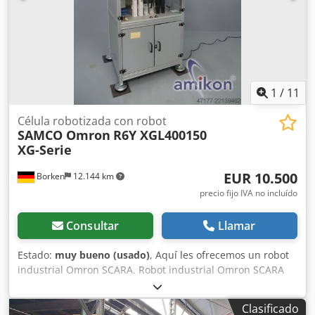
1
/
11
Célula robotizada con robot
SAMCO Omron
R6Y XGL400150
XG-Serie
EUR 10.500
Borken
12.144 km
precio fijo IVA no incluído
Consultar
Llamar
Estado:
muy bueno (usado)
, Aquí les ofrecemos un robot
industrial Omron SCARA. Robot industrial Omron SCARA
con caja de programación PB R6Y XGL400, serie XG. Robot
SCARA para aplicaciones industriales: • Mayor fiabilidad
Clasificado
(sin correas en la serie XG, sin piezas electrónicas móviles)