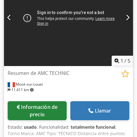
Asy Aaxfjhcjrf
1
/
5
Resumen de AMC TECHNIC
Mozé-sur-Louet
11.411 km
Información de
Llamar
precio
Estado:
usado
, Funcionalidad:
totalmente funcional
,
Torno Marca: AMC Tipo: TÉCNICO Distancia entre puntos: