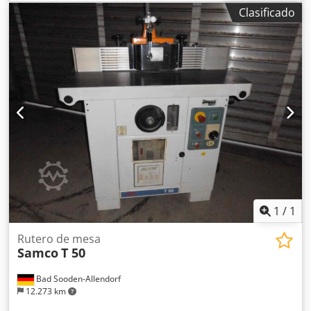
de sujeción, tipo: Y-1550 RE. Venta por separado o en
Clasificado
conjunto. Cjdpfx Aozlcc Njhcerf
1
/
1
Rutero de mesa
Samco
T 50
Bad Sooden-Allendorf
12.273 km