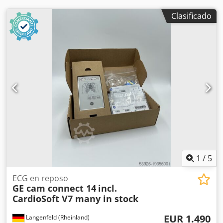
Corte longitudinal de chapas metálicas en tiras estrechas -
---- 🔹 4. Cizalla (Recortadora de Extremos) Fabricante:
Clasificado
COMEC STAMCO Tipo: Cizalla rotativa o en línea Función:
Recorte de extremos o corte a longitud final Panel de
control: Electromecánico (visible en la foto) Aplicaciones de
la máquina Línea completa para corte longitudinal de
bobinas metálicas, produce tiras estrechas a partir de
bobinas madre, con aplanado previo y corte final.
Características / Diferenciadores – Desenrollador
hidráulico de alta capacidad SCHLOEMANN – Sección
enderezadora mecánica de COMEC – Cortadora
longitudinal manual con cuchillas circulares – Cizalla de
salida para recorte de extremos o corte final a medida
Codpew Dd Igofx Ahcsrf – Línea industrial robusta, de
generación anterior, adecuada para espesores medios
1
/
5
ECG en reposo
GE cam connect 14
incl.
CardioSoft V7 many in stock
EUR 1.490
Langenfeld (Rheinland)