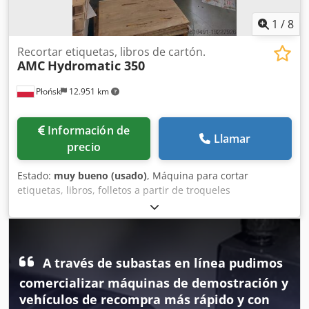
1
/
8
Recortar etiquetas, libros de cartón.
AMC
Hydromatic 350
Płońsk
12.951 km
Información de
Llamar
precio
Estado:
muy bueno (usado)
, Máquina para cortar
etiquetas, libros, folletos a partir de troqueles
empujadores. Formato máximo 350 x 350 mm Crodpfx
Ahewm Hk Ascjf
A través de subastas en línea pudimos
comercializar máquinas de demostración y
vehículos de recompra más rápido y con