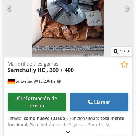
1
/
2
Mandril de tres garras
Samchully
HC , 300 + 400
Schwabach
12.206 km
Información de
Llamar
precio
Estado:
como nuevo (usado)
, Funcionalidad:
totalmente
funcional
, Plato hidráulico de 3 garras, Samchully,
diámetro 300 mm y diámetro 400 mm, y cilindro hidráulico