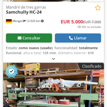
Mandril de tres garras
Samchully
HC-24
EUR 5.000
Mengen
12.020 km
EUR 7.000
VB IVA no incluído
Consultar
Llamar
Estado:
como nuevo (usado)
, Funcionalidad:
totalmente
funcional
, altura total:
125 mm
, diámetro exterior:
610
mm
, distancia entre agujeros:
180 mm
, Samchully plato
de tres garras / HC-24 1x brida estándar 3 x garras blandas
Clasificado
3 x garras duras 1 x llave Cjdjxzcq Ejpfx Ahcjrf 1 x pistola
de engrase Especificaciones: Diámetro de carrera de garra:
16 Carrera del pistón: 35 Diámetro máx. de sujeción: 610
Diámetro mín. de sujeción: 152 Fuerza máxima de entrada
permitida: 82 (8362) Fuerza de sujeción estática máxima:
273 (27838) Velocidad máx. (rpm): 1760 Peso: 223 Momento
de inercia: 12,2 Presión hidráulica máx.: 3,2 (32,6) Cilindro
hidráulico (operación): Y-2035R(RE) Garra dura de trabajo: