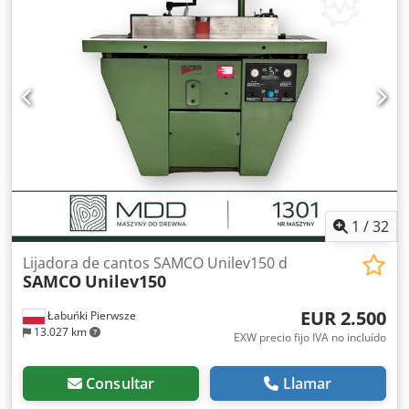
1
/
32
Lijadora de cantos SAMCO Unilev150 d
SAMCO
Unilev150
EUR 2.500
Łabuńki Pierwsze
13.027 km
EXW precio fijo IVA no incluído
Consultar
Llamar