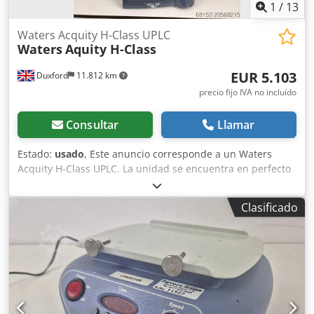
1
/
13
Waters Acquity H-Class UPLC
Waters
Aquity H-Class
EUR 5.103
Duxford
11.812 km
precio fijo IVA no incluído
Consultar
Llamar
Estado:
usado
, Este anuncio corresponde a un Waters
Acquity H-Class UPLC. La unidad se encuentra en perfecto
estado de funcionamiento y está lista para su entrega
inmediata. Incluye: - Detector PDA - Gestor de columnas
Clasificado
(Column Manager) - Gestor de muestras (Sample Manager)
- Gestor de disolventes binario (Binary Solvent Manager)
Software y ordenador disponibles con coste adicional.
Descubra el potencial completo de su laboratorio con el
sistema Waters Acquity H-Class UPLC, una solución de
cromatografía líquida de ultra alto rendimiento (UHPLC) de
última generación, diseñada para ofrecer máxima