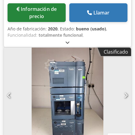
Información de
Llamar
precio
Año de fabricación:
2020
, Estado:
bueno (usado)
,
Funcionalidad:
totalmente funcional
,
DESCRIPCION/CARACTERISTICAS: Impresora Offset para
etiquetas de 5 colores, unidad flexo y troquelado en línea.
Clasificado
Chedpfx Amezrxdpsrsa Máquina equipada con: • Unidad
de desbobinado • Guiador de banda BST • Secado UV Led
(5) • Barra de volteo • Unidades Offset: 5 • Unidad
flexográfica • Cámara de registro BST • Lavador automático
• de rodillos de tinta • Introductor automático de planchas
• Unidad de troquel semi rotativo con cilindro magnético •
Unidad de rebobinado con Slitting (cuchillas • (desmalle) •
Pupitre de entintado + CIP 3 para entonación automática
de color • Atemperador de baterías • Mesa de perforado de
planchas CCD • Autoregistro