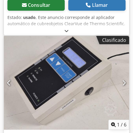
Consultar
Llamar
Estado:
usado
, Este anuncio corresponde al aplicador
automático de cubreobjetos ClearVue de Thermo Scientific.
Los equipos están en perfecto estado de funcionamiento y
listos para ser utilizados de inmediato. El aplicador
Clasificado
automático de cubreobjetos ClearVue de Thermo Scientific
es un sistema automatizado de alto rendimiento diseñado
para optimizar la preparación de portaobjetos en
laboratorios de patología e histología. Está diseñado para
ofrecer resultados de alta calidad y consistentes con una
intervención manual mínima. Características y
rendimiento principales: * Alto rendimiento: el sistema
puede procesar hasta 250 portaobjetos por hora. Puede
manejar hasta 11 cestas de portaobjetos simultáneamente
mediante un sistema de carga bajo demanda. *
Reconocimiento de muestras: el sistema identifica
automáticamente el tipo de preparación del portaobjetos
(histología frente a citología) y ajusta el volumen del medio
de montaje. * Compatibilidad con colorantes: es
1
/
6
compatible con diversos colorantes para portaobjetos,