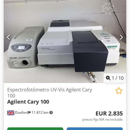
(según modelo) - Precisión de temperatura: ±0,5°C -
Estabilidad de temperatura: ±0,1°C - Uniformidad de
temperatura: ±1,0°C - Tasa máxima de enfriamiento:
10°C/min - Tiempo máximo
1
/
10
Espectrofotómetro UV-Vis Agilent Cary
100
Agilent
Cary 100
EUR 2.835
Duxford
11.812 km
precio fijo IVA no incluído