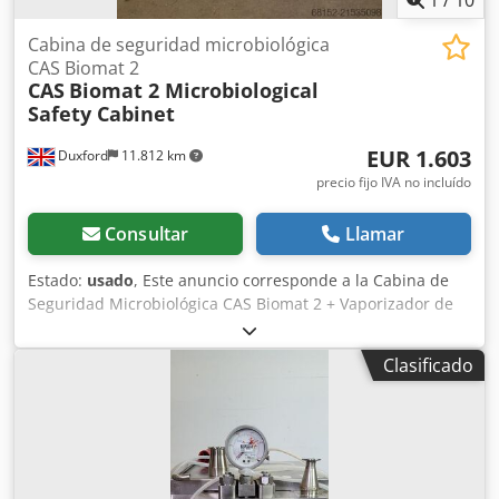
Cabina de seguridad microbiológica
CAS Biomat 2
CAS
Biomat 2 Microbiological
Safety Cabinet
EUR 1.603
Duxford
11.812 km
precio fijo IVA no incluído
Consultar
Llamar
Estado:
usado
, Este anuncio corresponde a la Cabina de
Seguridad Microbiológica CAS Biomat 2 + Vaporizador de
Formalina. La unidad se encuentra en perfecto estado de
funcionamiento y está lista para su uso inmediato. La CAS
Clasificado
Biomat 2 (fabricada por Contained Air Solutions) es una
Cabina de Seguridad Microbiológica de Clase 2 de alto
rendimiento diseñada para proporcionar un entorno
estéril tanto para el usuario como para la muestra. Es ideal
para laboratorios que trabajan con agentes biológicos
hasta Nivel 3 de Bioseguridad. Características clave y