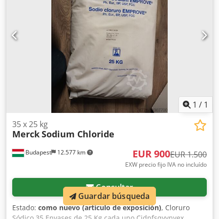
de válvula, fácil acceso a componentes clave y controles
eléctricos modulares, lo que simplifica el mantenimiento y
reduce los tiempos de inactividad. Aplicaciones: Los
homogeneizadores Gaulin Serie T son ideales para: -
Procesado de lácteos: Homogeneización de leche, nata y
otros productos lácteos. - Alimentación y bebidas:
Procesamiento de salsas, aderezos y bebidas. -
Farmacéutica y cosmética: Fabricación de emulsiones,
cremas y lociones. - Industria química: Producción de
pinturas, recubrimientos y otros productos químicos.
1
/
1
35 x 25 kg
Merck
Sodium Chloride
EUR 900
Budapest
12.577 km
EUR 1.500
EXW precio fijo IVA no incluído
Consultar
Guardar búsqueda
Estado:
como nuevo (artículo de exposición)
, Cloruro
Sódico 35 Envases de 25 Kg cada uno Cjdpfsqyynyex