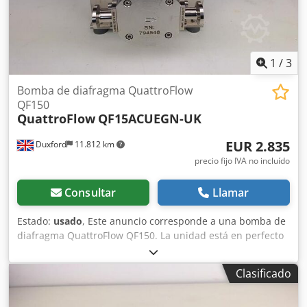
1
/
3
Bomba de diafragma QuattroFlow
QF150
QuattroFlow
QF15ACUEGN-UK
EUR 2.835
Duxford
11.812 km
precio fijo IVA no incluído
Consultar
Llamar
Estado:
usado
, Este anuncio corresponde a una bomba de
diafragma QuattroFlow QF150. La unidad está en perfecto
estado de funcionamiento y está lista para su entrega
inmediata. La Quattroflow 150S es una bomba de
Clasificado
diafragma de 4 pistones, que se utiliza principalmente
para bombear fluidos similares al agua, que se manejan