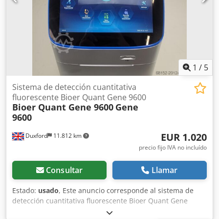
1
/
5
Sistema de detección cuantitativa
fluorescente Bioer Quant Gene 9600
Bioer Quant Gene 9600
Gene
9600
EUR 1.020
Duxford
11.812 km
precio fijo IVA no incluído
Consultar
Llamar
Estado:
usado
, Este anuncio corresponde al sistema de
detección cuantitativa fluorescente Bioer Quant Gene
9600. El equipo está en perfecto estado de funcionamiento