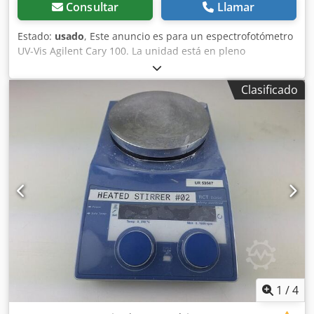
Consultar
Llamar
Estado:
usado
, Este anuncio es para un espectrofotómetro
UV-Vis Agilent Cary 100. La unidad está en pleno
funcionamiento y lista para entrega inmediata. El equipo
se suministra junto con un sistema Agilent PCB 1500 Water
Clasificado
Peltier. El espectrofotómetro Agilent Cary 100 UV-Vis es un
instrumento altamente versátil y rentable, diseñado para
una amplia gama de aplicaciones de laboratorio, lo que lo
convierte en una excelente opción para investigaciones de
rutina en diversos campos como química, bioquímica y
ciencia de materiales. Características principales: - Diseño
de doble haz: Esta configuración mejora la precisión y
exactitud al permitir la medición simultánea de la muestra
y la referencia, mitigando el impacto de fluctuaciones en la
fuente de luz. - Rango de longitud de onda: Opera en un
amplio rango de 190 a 900 nm, adecuado para
aplicaciones que requieren mediciones tanto en el
espectro ultravioleta como visible. - Ancho de banda
espectral variable: El ancho de banda puede ajustarse
1
/
4
hasta 0,2 nm mediante rendijas variables, permitiendo