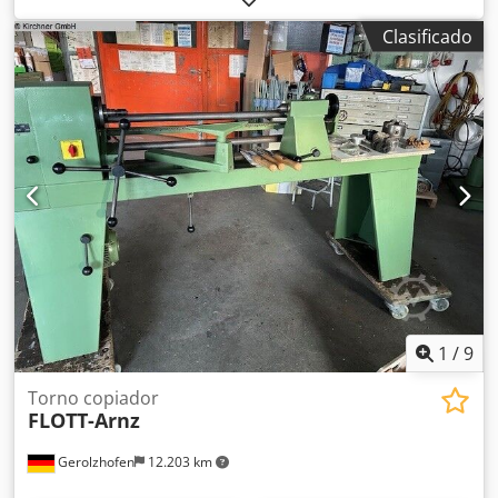
estado. Recogida por el comprador. Chjdpfxjzgfx Ns Aiqja
Clasificado
1
/
9
Torno copiador
FLOTT-Arnz
Gerolzhofen
12.203 km