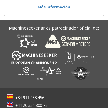
Taladro Engranado
Más información
Taladro Radial
Wesetslintner
Machineseeker.ar es patrocinador oficial de:
Zuckermann
+34 911 433 456
+44 20 331 800 72