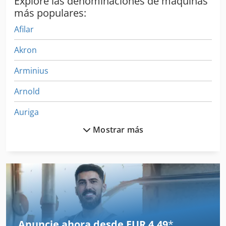
Explore las denominaciones de máquinas
más populares:
Afilar
Akron
Arminius
Arnold
Auriga
Mostrar más
Dragas Flotantes
Felder A 951 L
Felder Ad 531
Felder Ad 741
Felder Ad 951
Anuncie ahora desde EUR 4,49
*