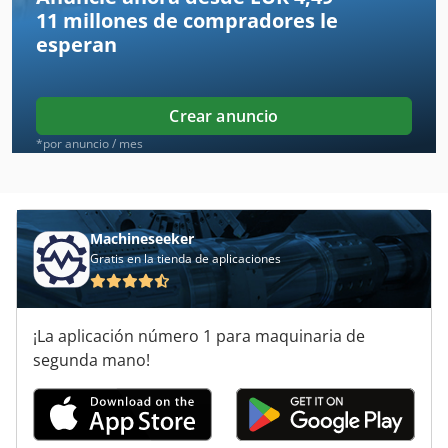
11 millones de compradores
le
Felder Af 14
esperan
Flott
Flottjet
Crear anuncio
Flottjet 2000
*por anuncio / mes
Holz-Her Artea 1030
Laegler
Machineseeker
Gratis en la tienda de aplicaciones
Lohmeyer
Mafell
¡La aplicación número 1 para maquinaria de
Saeumer
segunda mano!
Schliesing
Taladro