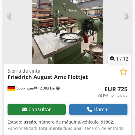
1
/
12
Sierra de cinta
Friedrich August Arnz
Flottjet
EUR 725
Göppingen
12.083 km
VB IVA no incluído
Consultar
Llamar
Estado:
usado
, número de máquina/vehículo:
91902
,
Funcionalidad:
totalmente funcional
, tensión de entrada:
380 V
, Se vende sierra de cinta con hojas de sierra. Buen