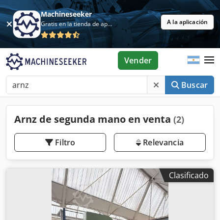
Machineseeker
A la aplicación
Gratis en la tienda de aplicaciones
Vender
Buscar
Arnz de segunda mano en venta
(2)
Filtro
Relevancia
Clasificado