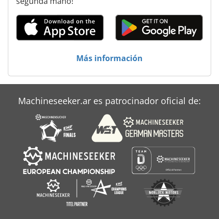
segunda mano!
Bomag Bw 80 Ad
Bomag Bw 80 Ad 2
Bomag Bw 80 Adh 2
Más información
Bomag Bw 85 T
Bomag Bw 90
Machineseeker.ar es patrocinador oficial de:
Bomag Bw 90 Ad