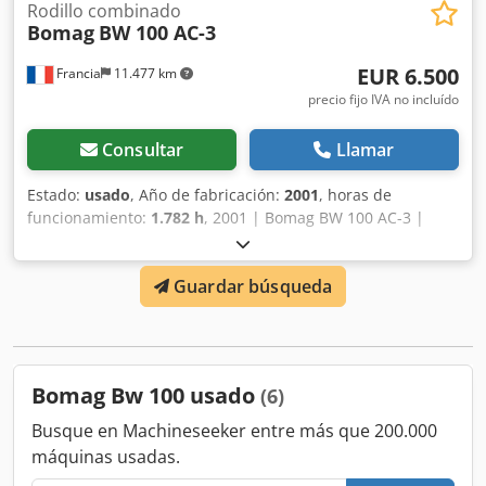
Rodillo combinado
Bomag
BW 100 AC-3
EUR 6.500
Francia
11.477 km
precio fijo IVA no incluído
Consultar
Llamar
Estado:
usado
, Año de fabricación:
2001
, horas de
funcionamiento:
1.782 h
, 2001 | Bomag BW 100 AC-3 |
Rodillo compactador combinado usado | 1782 horas 📍
Ubicación: Francia 🚛 Entrega disponible a su destino:
Guardar búsqueda
¡utilice nuestra calculadora de envío para estimar los
costos de transporte! 💰 Compre ahora por 6500 EUR o
haga una oferta. Pago al momento de la entrega
disponible por una tarifa asequible (sujeto a aprobación)*
Dsdezcp Sgepfx Aipsck 👷‍♂️ Inspeccionado por un experto
Bomag Bw 100 usado
(6)
independiente 41 puntos de inspección: 36 aprobados ✅,
5 con deficiencias ℹ️, 0 problemas ⚠️ 📌 Comentario del
Busque en Machineseeker entre más que 200.000
inspector: La máquina está en buen estado mecánico y es
máquinas usadas.
operativa, pero necesita algunas reparaciones menores