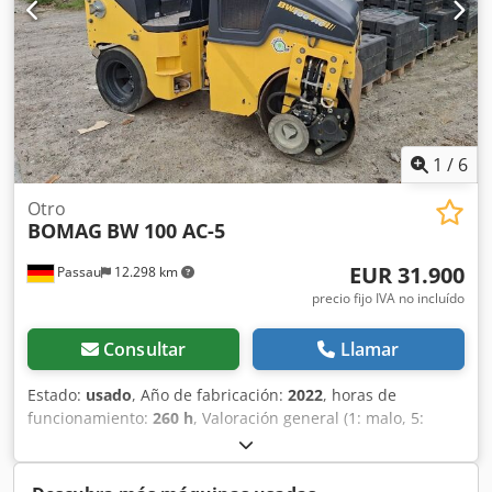
1
/
6
Otro
BOMAG
BW 100 AC-5
EUR 31.900
Passau
12.298 km
precio fijo IVA no incluído
Consultar
Llamar
Estado:
usado
, Año de fabricación:
2022
, horas de
funcionamiento:
260 h
, Valoración general (1: malo, 5:
como nuevo): Muy bien. ---- Nuevo, cumple con las normas
de seguridad laboral (UVV) y está listo para su uso
inmediato. Dodpfx Aiezkzznopeck Aproximadamente 260