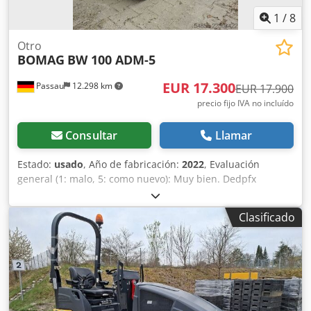
1
/
8
Otro
BOMAG
BW 100 ADM-5
EUR 17.300
Passau
12.298 km
EUR 17.900
precio fijo IVA no incluído
Consultar
Llamar
Estado:
usado
, Año de fabricación:
2022
, Evaluación
general (1: malo, 5: como nuevo): Muy bien. Dedpfx
Aiezkzzhopeck ---- ¡Nuevo, cumple con las normas de
seguridad!
Clasificado