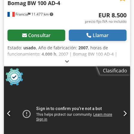
Bomag
BW 100 AD-4
EUR 8.500
Francia
11.477 km
precio fijo IVA no incluído
Consultar
Llamar
Estado:
usado
, Año de fabricación:
2007
, horas de
funcionamiento:
4.000 h
, 2007 | Bomag BW 100 AD-4 |
Rodillo tándem usado | 4000 horas 📍 Ubicación: Francia
🚛 Entrega disponible en su destino: ¡Utilice nuestra
Clasificado
calculadora de envío para estimar los costes de transporte!
💰 Compre ahora por 8500 EUR o haga una oferta. Pago
contra entrega disponible por una tarifa asequible (sujeto
a aprobación)* 👷‍♂️ Inspeccionado por un experto
independiente 44 puntos de inspección, 42 aprobados ✅,
2 con imperfecciones ℹ️, 0 incidencias ⚠️ 📌 Comentario del
inspector: La máquina está en buen estado. El contador ha
sido reemplazado, por lo que las 200 horas no son reales,
pero todo está en orden y no hay nada que informar. 📄
¿Desea ver la inspección completa, fotos adicionales o un