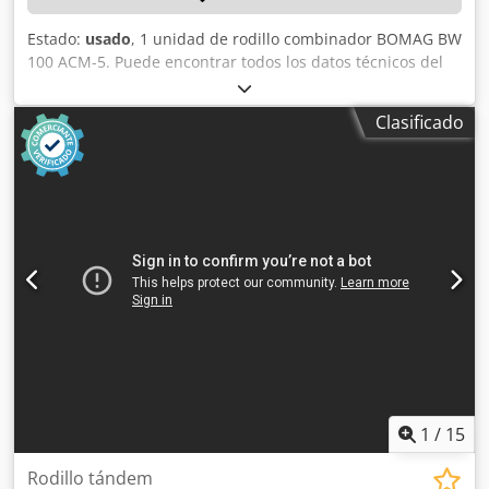
Estado:
usado
, 1 unidad de rodillo combinador BOMAG BW
100 ACM-5. Puede encontrar todos los datos técnicos del
artículo que se subasta en la sección «Documentos» en
formato PDF, disponible para descargar. Color: como se
Clasificado
muestra en las imágenes, de acuerdo con las fotos y la
inspección. Dcjdjzqaycopfx Aipjk Estado: usado.
1
/
15
Rodillo tándem