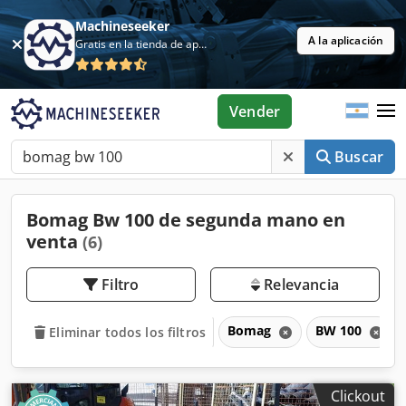
Machineseeker
A la aplicación
Gratis en la tienda de aplicaciones
Vender
Buscar
Bomag Bw 100 de segunda mano en
venta
(6)
Filtro
Relevancia
Bomag
BW 100
Eliminar todos los filtros
Clickout