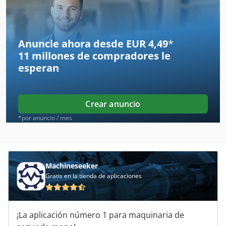
Bomag Bw 100 Ad-5
Bomag Bw 100 Adm 2
Anuncie ahora desde EUR 4,49
*
11 millones de compradores
le
Bomag Bw 120
esperan
Bomag Bw 120 Ad 4
Bomag Bw 120 Ad 5
Crear anuncio
Bomag Bw 138 Ad
*por anuncio / mes
Bomag Bw 177 D 4
Bomag Bw 213 D-5
Machineseeker
Gratis en la tienda de aplicaciones
Bomag Bw 216 D 4
Bomag Bw 75 S
¡La aplicación número 1 para maquinaria de
Bomag Bw 80