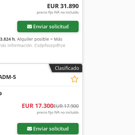
tiles para todos los propietarios y
EUR 31.890
a.
precio fijo IVA no incluído
Enviar solicitud
3.824 h
, Alquiler posible = Más
 más información. Csdpfxozpdhze
Clasificado
ADM-5
EUR 17.300
EUR 17.900
precio fijo IVA no incluído
Enviar solicitud