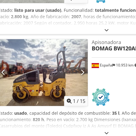
Estado:
listo para usar (usado)
, Funcionalidad:
totalmente funcion
vacío:
2.800 kg
, Año de fabricación:
2007
, horas de funcionamiento
fabricación: 2007 Según el contador, 2.950 horas 25,2 kW, motor Ku
Precio de venta: 9.900 €, neto BOMAG BW100AD-4 Año de fabricació
horas 25,2 kW, motor Kubota 2.600 kg Precio de venta: 8.800 €, ne
Apisonadora
2006 Según el contador, 4.356 horas 20,1 kW, motor Deutz 2.450 kg
BOMAG
BW120A
HD 10 Año de fabricación: 2006 Según el contador, 7.771 horas 20,1
venta: 8.800 €, neto ¡También es posible realizar entregas a precios
España
10.953 km
1
/
15
Estado:
usado
, capacidad del depósito de combustible:
35 l
, Año de
funcionamiento:
820 h
, Peso en vacío: 2.700 kg Dimensiones (lxanxa
Casarrubios del monte (Toledo) Csdpfxoy Iz A As Amysrf El BOMAG 
compactación ligera en obras urbanas o mantenimiento de carreter