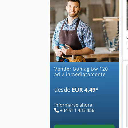
Vender bomag bw 120
ad 2 inmediatamente
desde
EUR 4,49
*
Informarse ahora
+34 911 433 456