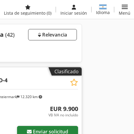
Idioma
Lista de seguimiento
(0)
Iniciar sesión
Menú
ta
(42)
Relevancia
Clasificado
D-4
steiermark
12.320 km
EUR 9.900
VB IVA no incluído
Enviar solicitud