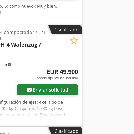
o, 5: como nuevo): Muy bien. ----
f
Clasificado
4 compactador / EN
O
H-4 Walenzug /
1 km
EUR 49.900
precio fijo IVA no incluído
Enviar solicitud
nfiguración de ejes:
4x4
, tipo de
.200 kg Carga útil: 1.730 kg Peso
ase en contacto con Emal Jaweed.
 de fabricación: 2013, Horas de
tura: 3020 mm, Peso en vacío: 19200
Clasificado
único
ncia del motor: 150 kW / 204 CV,