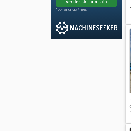
vender sin comisión
*por anuncio / mes