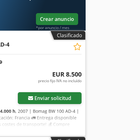
Crear anuncio
*por anuncio / mes
Clasificado
D-4
EUR 8.500
precio fijo IVA no incluído
Enviar solicitud
4.000 h
, 2007 | Bomag BW 100 AD-4 |
ación: Francia 🚛 Entrega disponible
os costes de transporte! 💰 Compre
le por una tarifa asequible (sujeto a
puntos de inspección, 42 aprobados ✅,