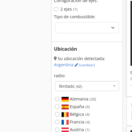
Configuración de ejes:
2 ejes
(1)
Tipo de combustible:
Ubicación
Su ubicación detectada:
Argentina
(cambiar)
radio:
Ilimitado
(42)
Alemania
(26)
España
(6)
Bélgica
(4)
dem
Hamm 3520
Hamm 3518
Hamm 3414
Francia
(4)
Austria
(1)