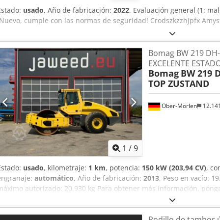
Estado:
usado
, Año de fabricación:
2022
, Evaluación general (1: mal
¡Nuevo, cumple con las normas de seguridad! Crodszkzzhjpfx Amys
Bomag BW 219 DH-
EXCELENTE ESTAD
Bomag
BW 219 D
TOP ZUSTAND
Ober-Mörlen
12.14
1
/
9
Estado:
usado
, kilometraje:
1 km
, potencia:
150 kW (203,94 CV)
, co
engranaje:
automático
, Año de fabricación:
2013
, Peso en vacío: 19
máximo autorizado: 20.930 kg Para obtener más información, póng
Cjdpfxszgthlj Amysrf Rodillo compactador, Bomag BW 219 DH-4, Año
funcionamiento: 6523 h, Longitud: 6000 mm, Anchura: 2300 mm, Al
Rodillo de tambor 
kg, Peso máximo: 20930 kg, Tipo de motor: Deutz TCD 2012 L06, Pote