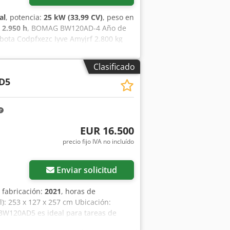
al
, potencia:
25 kW (33,99 CV)
, peso en
:
2.950 h
, BOMAG BW120AD-4 Año de
bota Codpfxezc Iyve Amyjrf 2.800 kg
n: 2005 Según el contador, 6.594
to Hamm HD 10 Año de fabricación:
Clasificado
 Precio de venta: 8.800 €, neto Hamm
D5
 kW, motor Deutz 2.450 kg Precio de
 asequibles!
EUR 16.500
precio fijo IVA no incluído
Enviar solicitud
 fabricación:
2021
, horas de
l): 253 x 127 x 257 cm Ubicación:
BW120AD5 es ideal para tareas de
as. Buena maniobrabilidad, controles