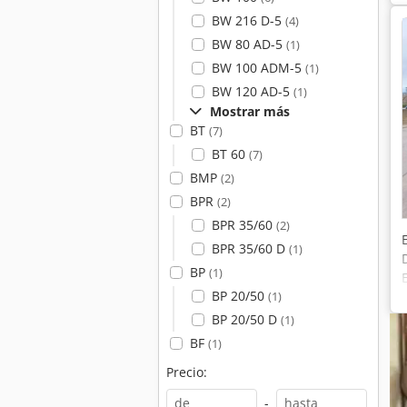
BW 216 D-5
(4)
BW 80 AD-5
(1)
BW 100 ADM-5
(1)
BW 120 AD-5
(1)
Mostrar más
BT
(7)
BT 60
(7)
BMP
(2)
BPR
(2)
BPR 35/60
(2)
BPR 35/60 D
(1)
BP
(1)
BP 20/50
(1)
BP 20/50 D
(1)
BF
(1)
Precio:
-