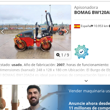
sencillos y funcionamiento correcto. Se presenta en estado operati
Apisonadora
primer día. Perfecto para optimizar tu inversión con maquinaria de
BOMAG
BW120A
Anchura de tambor: 1.200 mm Diámetro de tambor: 700 mm Capacid
España
10.953 km
1
/
9
Estado:
usado
, Año de fabricación:
2007
, horas de funcionamiento:
Dimensiones (lxanxal): 248 x 128 x 180 cm Ubicación: El Burgo de E
El BOMAG BW120AD4 es ideal para tareas de compactación ligera 
carreteras. Buena maniobrabilidad, controles sencillos y funcionam
operativo, preparado para trabajar desde el primer día. Perfecto pa
maquinaria de segunda mano. Peso de servicio: 2.580 kg Tipología
Vender maquinaria us
Diámetro de tambor: 700 mm Capacidad de depósito: 40 l CE
Anuncie ahora desde
11 millones de comp