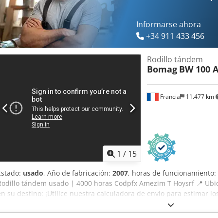
Informarse ahora
+34 911 433 456
Rodillo tándem
Bomag
BW 100 A
Francia
11.477 km
1
/
15
Estado:
usado
, Año de fabricación:
2007
, horas de funcionamiento:
Rodillo tándem usado | 4000 horas Codpfx Amezim T Hoysrf 📍 Ubic
en su destino: ¡Utilice nuestra calculadora de envío para estimar l
ahora por 8500 EUR o haga una oferta. Pago contra entrega disponib
aprobación)* 👷‍♂️ Inspeccionado por un experto independiente 44 