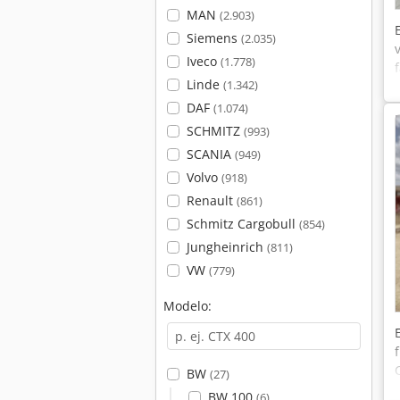
MAN
(2.903)
Siemens
(2.035)
Iveco
(1.778)
Linde
(1.342)
DAF
(1.074)
SCHMITZ
(993)
SCANIA
(949)
Volvo
(918)
Renault
(861)
Schmitz Cargobull
(854)
Jungheinrich
(811)
VW
(779)
Modelo:
BW
(27)
BW 100
(6)