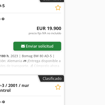
equipos? Ofrecemos herramientas y
-5
s, disponibles fácilmente en nuestra
m
EUR 19.900
precio fijo IVA no incluído
Enviar solicitud
180 h
, 2023 | Bomag BW 80 AD-5 |
ón: Alemania 🚛 ¡Entrega disponible a
ostes de transporte. 💰 Cómprelo ahora
or una tarifa asequible (sujeto a
puntos de inspección 41 aprobados ✅ 0
Clasificado
 máquina parece casi nueva con pocas
3 / 2001 / nur
 fotos adicionales o un vídeo? Consejo:
ontrol
más detalles en línea. 💡 Por qué esta
profesionales ✔ Entrega en obra
 seguras y flexibles 🔄 ¿Considerando
km