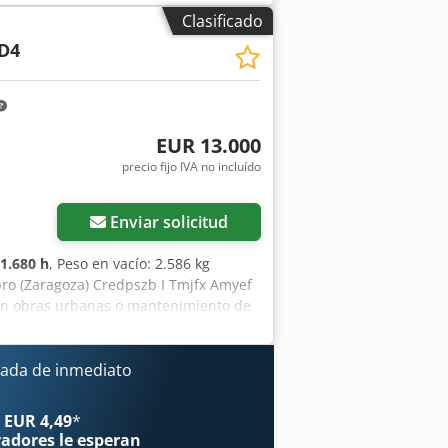
vo, preparado para trabajar desde el
Clasificado
 segunda mano. Tipología: Ligera
D4
ad de depósito: 35 l CE
EUR 13.000
precio fijo IVA no incluído
Enviar solicitud
1.680 h
, Peso en vacío: 2.586 kg
bro (Zaragoza) Credpszb I Tmjfx Amyef
en obras urbanas o mantenimiento de
iento correcto. Se presenta en estado
ra optimizar tu inversión con
: Ligera Anchura de tambor: 1.200 mm
ada de inmediato
 EUR 4,49
*
radores
le esperan