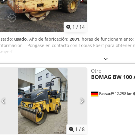
otras opciones de maquinaria? Ofrecemos herramientas y recursos ú
operadores de equipos, fácilmente accesibles en nuestra plataform
1
/
14
Estado:
usado
, Año de fabricación:
2001
, horas de funcionamiento:
información = Póngase en contacto con Tobias Ebert para obtener
Amyorf
Otro
BOMAG
BW 100 
Passau
12.298 km
1
/
8